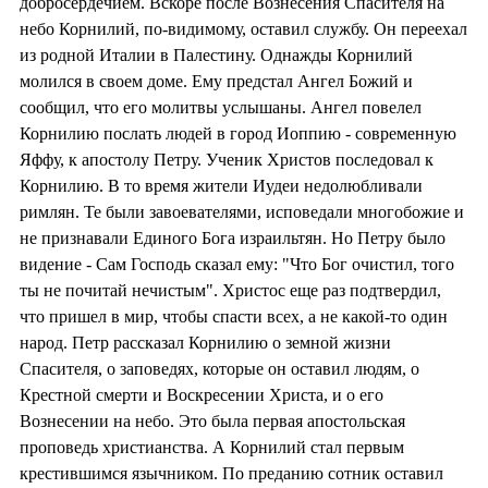
добросердечием. Вскоре после Вознесения Спасителя на
небо Корнилий, по-видимому, оставил службу. Он переехал
из родной Италии в Палестину. Однажды Корнилий
молился в своем доме. Ему предстал Ангел Божий и
сообщил, что его молитвы услышаны. Ангел повелел
Корнилию послать людей в город Иоппию - современную
Яффу, к апостолу Петру. Ученик Христов последовал к
Корнилию. В то время жители Иудеи недолюбливали
римлян. Те были завоевателями, исповедали многобожие и
не признавали Единого Бога израильтян. Но Петру было
видение - Сам Господь сказал ему: "Что Бог очистил, того
ты не почитай нечистым". Христос еще раз подтвердил,
что пришел в мир, чтобы спасти всех, а не какой-то один
народ. Петр рассказал Корнилию о земной жизни
Спасителя, о заповедях, которые он оставил людям, о
Крестной смерти и Воскресении Христа, и о его
Вознесении на небо. Это была первая апостольская
проповедь христианства. А Корнилий стал первым
крестившимся язычником. По преданию сотник оставил