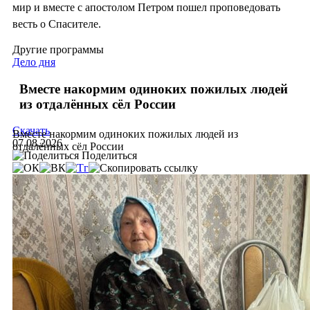
мир и вместе с апостолом Петром пошел проповедовать
весть о Спасителе.
Другие программы
Дело дня
Вместе накормим одиноких пожилых людей
из отдалённых сёл России
Скачать
Вместе накормим одиноких пожилых людей из
07.08.2026
отдалённых сёл России
Поделиться