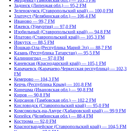
Жердевка (Тамбовская обл.) — 103,3 FM
Задонск (Липецкая обл.) — 95,2 FM
Зеленокумск (Ставропольский край) — 100,0 FM
Златоуст (Челябинская обл.) — 106,4 FM
Иваново — 99,7 FM
Ижевск (Удмуртия) — 97,0 FM
Изобильный (Ставропольский край) — 94,8 FM
Ипатово (Ставропольский край) — 105,3 FM
Иркутск — 88,5 FM
Йошкар-Ола (Республика Марий Эл) — 88,7 FM
Казань (Республика Татарстан) — 95,5 FM
Калининград — 97,0 FM
Каневская (Краснодарский край) — 105,1 FM
Карачаевск (Карачаево-Черкесская республика) — 102,3
FM
Кемерово — 104,3 FM
Керчь (Республика Крым) — 101,8 FM
Кинешма (Ивановская обл.) — 90,8 FM
Киров — 90,8 FM
Кирсанов (Тамбовская обл.) — 102,2 FM
Кисловодск (Ставропольский край) — 95,0 FM
Комсомольск-на-Амуре (Хабаровский край) — 99,9 FM
Копейск (Челябинская обл.) — 88,4 FM
Кострома — 92,0 FM
Красногвардейское (Ставропольский край) — 104,5 FM