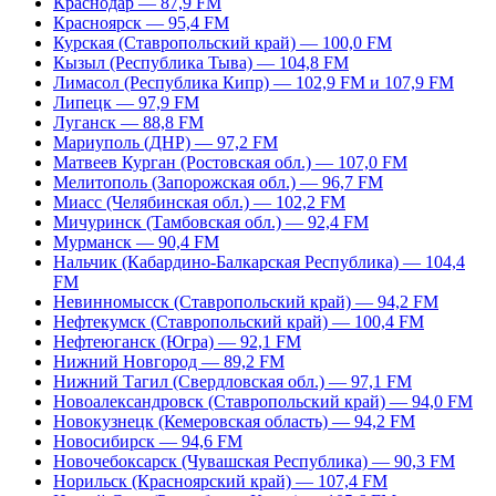
Краснодар — 87,9 FM
Красноярск — 95,4 FM
Курская (Ставропольский край) — 100,0 FM
Кызыл (Республика Тыва) — 104,8 FM
Лимасол (Республика Кипр) — 102,9 FM и 107,9 FM
Липецк — 97,9 FM
Луганск — 88,8 FM
Мариуполь (ДНР) — 97,2 FM
Матвеев Курган (Ростовская обл.) — 107,0 FM
Мелитополь (Запорожская обл.) — 96,7 FM
Миасс (Челябинская обл.) — 102,2 FM
Мичуринск (Тамбовская обл.) — 92,4 FM
Мурманск — 90,4 FM
Нальчик (Кабардино-Балкарская Республика) — 104,4
FM
Невинномысск (Ставропольский край) — 94,2 FM
Нефтекумск (Ставропольский край) — 100,4 FM
Нефтеюганск (Югра) — 92,1 FM
Нижний Новгород — 89,2 FM
Нижний Тагил (Свердловская обл.) — 97,1 FM
Новоалександровск (Ставропольский край) — 94,0 FM
Новокузнецк (Кемеровская область) — 94,2 FM
Новосибирск — 94,6 FM
Новочебоксарск (Чувашская Республика) — 90,3 FM
Норильск (Красноярский край) — 107,4 FM