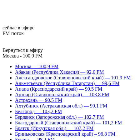
сейчас в эфире
FM-поток
Вернуться к эфиру
Москва - 100,9 FM
Москва — 100,9 FM
Абакан (Республика Хакасия) — 92,0 FM
Александровское (Ставропольский край) — 101,9 FM
Альметьевск (Республика Татарстан) — 99,6 FM
Анапа (Краснодарский край) — 90,5 FM
Арзгир (Ставропольский край) — 103,8 FM
Астрахань — 90,5 FM
Ахтубинск (Астраханская обл.) — 99,1 FM
Белгород — 103,2 FM
Бердянск (Запорожская обл.) — 102,7 FM
Благодарный (Ставропольский край) — 101,2 FM
Братск (Иркутская обл.) — 107,2 FM
Бриньковская (Краснодарский край) – 96,8 FM
Брянск — 98,2 FM