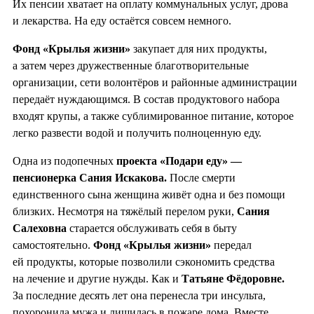
Их пенсии хватает на оплату коммунальных услуг, дрова
и лекарства. На еду остаётся совсем немного.
Фонд «Крылья жизни»
закупает для них продукты,
а затем через дружественные благотворительные
организации, сети волонтёров и районные администрации
передаёт нуждающимся. В состав продуктового набора
входят крупы, а также сублимированное питание, которое
легко развести водой и получить полноценную еду.
Одна из подопечных
проекта «Подари еду» —
пенсионерка Сания Искакова.
После смерти
единственного сына женщина живёт одна и без помощи
близких. Несмотря на тяжёлый перелом руки,
Сания
Салеховна
старается обслуживать себя в быту
самостоятельно.
Фонд «Крылья жизни»
передал
ей продукты, которые позволили сэкономить средства
на лечение и другие нужды. Как и
Татьяне Фёдоровне.
За последние десять лет она перенесла три инсульта,
похоронила мужа и лишилась в пожаре дома. Вместе