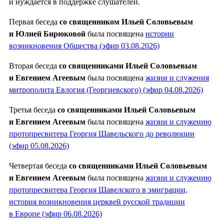
и нуждается в поддержке слушателей.
Первая беседа
со священником Ильей Соловьевым
и Юлией Бирюковой
была посвящена
истории
возникновения Общества (эфир 03.08.2026)
Вторая беседа
со священниками Ильей Соловьевым
и Евгением Агеевым
была посвящена
жизни и служения
митрополита Евлогия (Георгиевского) (эфир 04.08.2026)
Третья беседа
со священниками Ильей Соловьевым
и Евгением Агеевым
была посвящена
жизни и служению
протопресвитера Георгия Шавельского до революции
(эфир 05.08.2026)
Четвертая беседа
со священниками Ильей Соловьевым
и Евгением Агеевым
была посвящена
жизни и служению
протопресвитера Георгия Шавелского в эмиграции,
история возникновения церквей русской традиции
в Европе (эфир 06.08.2026)