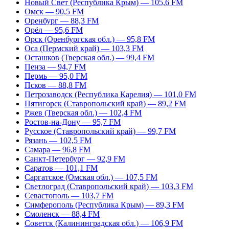
Новый Свет (Республика Крым) — 105,6 FM
Омск — 90,5 FM
Оренбург — 88,3 FM
Орёл — 95,6 FM
Орск (Оренбургская обл.) — 95,8 FM
Оса (Пермский край) — 103,3 FM
Осташков (Тверская обл.) — 99,4 FM
Пенза — 94,7 FM
Пермь — 95,0 FM
Псков — 88,8 FM
Петрозаводск (Республика Карелия) — 101,0 FM
Пятигорск (Ставропольский край) — 89,2 FM
Ржев (Тверская обл.) — 102,4 FM
Ростов-на-Дону — 95,7 FM
Русское (Ставропольский край) — 99,7 FM
Рязань — 102,5 FM
Самара — 96,8 FM
Санкт-Петербург — 92,9 FM
Саратов — 101,1 FM
Саргатское (Омская обл.) — 107,5 FM
Светлоград (Ставропольский край) — 103,3 FM
Севастополь — 103,7 FM
Симферополь (Республика Крым) — 89,3 FM
Смоленск — 88,4 FM
Советск (Калининградская обл.) — 106,9 FM