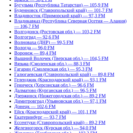
Бугульма (Республика Татарстан) — 105,9 FM
Буденновск (Ставропольский край) — 101,7 FM
Владивосток (Приморский край) — 97,3 FM
Владикавказ (Республика Северная Осетия — Алания)
— 106,7 FM
Волгодонск (Ростовская обл.) — 103,2 FM
Волгоград — 92,6 FM
Волноваха (ДНР) — 99,5 FM
Вологда — 96,0 FM
Воронеж — 89,4 FM
Вышний Волочек (Тверская обл.) — 104,5 FM
Вязьма (Смоленская обл.) — 88,3 FM
Гагарин (Смоленская обл.) — 95,3 FM
Галюгаевская (Ставропольский край) — 89,8 FM
Геленджик (Краснодарский край) — 93,1 FM
Геническ (Херсонская обл.) — 96,6 FM
Далматово (Курганская обл.) — 96,5 FM
Дзержинск (Нижегородская обл.) — 89,2 FM
Димитровград (Ульяновская обл.) — 97,1 FM
Донецк — 102,6 FM
Ейск (Краснодарский край) — 101,1 FM
Екатеринбург — 93,7 FM
Ессентуки (Ставропольский край) – 89,2 FM
Железногорск (Курская обл.) — 94,0 FM