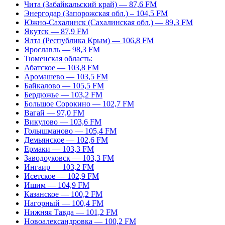
Чита (Забайкальский край) — 87,6 FM
Энергодар (Запорожская обл.) – 104,5 FM
Южно-Сахалинск (Сахалинская обл.) — 89,3 FM
Якутск — 87,9 FM
Ялта (Республика Крым) — 106,8 FM
Ярославль — 98,3 FM
Тюменская область:
Абатское — 103,8 FM
Аромашево — 103,5 FM
Байкалово — 105,5 FM
Бердюжье — 103,2 FM
Большое Сорокино — 102,7 FM
Вагай — 97,0 FM
Викулово — 103,6 FM
Голышманово — 105,4 FM
Демьянское — 102,6 FM
Ермаки — 103,3 FM
Заводоуковск — 103,3 FM
Ингаир — 103,2 FM
Исетское — 102,9 FM
Ишим — 104,9 FM
Казанское — 100,2 FM
Нагорный — 100,4 FM
Нижняя Тавда — 101,2 FM
Новоалександровка — 100,2 FM