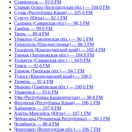
Ставрополь — 93,0 FM
Старый Оскол (Белгородская обл.) — 104,0 FM
Судак (Республика Крым) — 105,6 FM
Сургут (Югра) — 92,1 FM
Сызрань (Самарская обл.) — 98,3 FM
Тамбов — 99,9 FM
Тверь — 89,4 FM
Тёмкино (Смоленская обл.) — 96,1 FM
Тирасполь (Приднестровье) — 88,3 FM
Тихорецк (Краснодарский край) — 102,4 FM
Токмак (Запорожская обл.) — 104,9 FM
Тольятти (Самарская обл.) — 94,9 FM
Томск — 92,6 FM
Торжок (Тверская обл.) — 94,7 FM
Туапсе (Краснодарский край) — 106,5
Тюмень — 92,4 FM
Уварово (Тамбовская обл.) — 100,6 FM
Ульяновск — 93,6 FM
Уфа (Республика Башкортостан) — 98,8 FM
Феодосия (Республика Крым) — 106,1 FM
Хабаровск — 107,9 FM
Ханты-Мансийск (Югра) — 107,1 FM
Чебоксары (Чувашская Республика) — 90,3 FM
Челябинск — 88,4 FM
Череповец (Вологодская обл.) — 106,7 FM