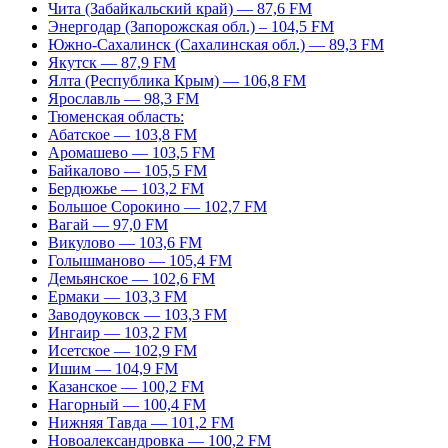
Чита (Забайкальский край) — 87,6 FM
Энергодар (Запорожская обл.) – 104,5 FM
Южно-Сахалинск (Сахалинская обл.) — 89,3 FM
Якутск — 87,9 FM
Ялта (Республика Крым) — 106,8 FM
Ярославль — 98,3 FM
Тюменская область:
Абатское — 103,8 FM
Аромашево — 103,5 FM
Байкалово — 105,5 FM
Бердюжье — 103,2 FM
Большое Сорокино — 102,7 FM
Вагай — 97,0 FM
Викулово — 103,6 FM
Голышманово — 105,4 FM
Демьянское — 102,6 FM
Ермаки — 103,3 FM
Заводоуковск — 103,3 FM
Ингаир — 103,2 FM
Исетское — 102,9 FM
Ишим — 104,9 FM
Казанское — 100,2 FM
Нагорный — 100,4 FM
Нижняя Тавда — 101,2 FM
Новоалександровка — 100,2 FM