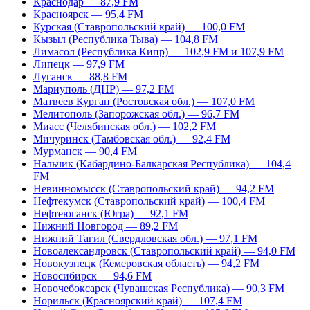
Краснодар — 87,9 FM
Красноярск — 95,4 FM
Курская (Ставропольский край) — 100,0 FM
Кызыл (Республика Тыва) — 104,8 FM
Лимасол (Республика Кипр) — 102,9 FM и 107,9 FM
Липецк — 97,9 FM
Луганск — 88,8 FM
Мариуполь (ДНР) — 97,2 FM
Матвеев Курган (Ростовская обл.) — 107,0 FM
Мелитополь (Запорожская обл.) — 96,7 FM
Миасс (Челябинская обл.) — 102,2 FM
Мичуринск (Тамбовская обл.) — 92,4 FM
Мурманск — 90,4 FM
Нальчик (Кабардино-Балкарская Республика) — 104,4
FM
Невинномысск (Ставропольский край) — 94,2 FM
Нефтекумск (Ставропольский край) — 100,4 FM
Нефтеюганск (Югра) — 92,1 FM
Нижний Новгород — 89,2 FM
Нижний Тагил (Свердловская обл.) — 97,1 FM
Новоалександровск (Ставропольский край) — 94,0 FM
Новокузнецк (Кемеровская область) — 94,2 FM
Новосибирск — 94,6 FM
Новочебоксарск (Чувашская Республика) — 90,3 FM
Норильск (Красноярский край) — 107,4 FM