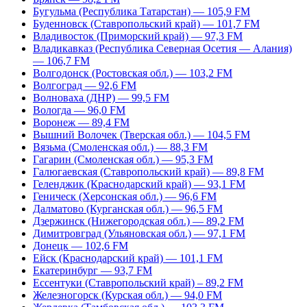
Бугульма (Республика Татарстан) — 105,9 FM
Буденновск (Ставропольский край) — 101,7 FM
Владивосток (Приморский край) — 97,3 FM
Владикавказ (Республика Северная Осетия — Алания)
— 106,7 FM
Волгодонск (Ростовская обл.) — 103,2 FM
Волгоград — 92,6 FM
Волноваха (ДНР) — 99,5 FM
Вологда — 96,0 FM
Воронеж — 89,4 FM
Вышний Волочек (Тверская обл.) — 104,5 FM
Вязьма (Смоленская обл.) — 88,3 FM
Гагарин (Смоленская обл.) — 95,3 FM
Галюгаевская (Ставропольский край) — 89,8 FM
Геленджик (Краснодарский край) — 93,1 FM
Геническ (Херсонская обл.) — 96,6 FM
Далматово (Курганская обл.) — 96,5 FM
Дзержинск (Нижегородская обл.) — 89,2 FM
Димитровград (Ульяновская обл.) — 97,1 FM
Донецк — 102,6 FM
Ейск (Краснодарский край) — 101,1 FM
Екатеринбург — 93,7 FM
Ессентуки (Ставропольский край) – 89,2 FM
Железногорск (Курская обл.) — 94,0 FM