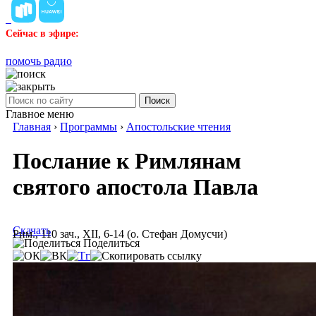
Сейчас в эфире:
помочь радио
Поиск
Главное меню
Главная
›
Программы
›
Апостольские чтения
Послание к Римлянам
святого апостола Павла
Скачать
Рим., 110 зач., XII, 6-14 (о. Стефан Домусчи)
Поделиться