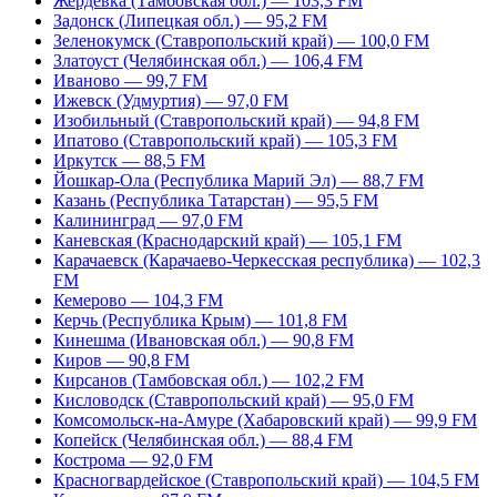
Жердевка (Тамбовская обл.) — 103,3 FM
Задонск (Липецкая обл.) — 95,2 FM
Зеленокумск (Ставропольский край) — 100,0 FM
Златоуст (Челябинская обл.) — 106,4 FM
Иваново — 99,7 FM
Ижевск (Удмуртия) — 97,0 FM
Изобильный (Ставропольский край) — 94,8 FM
Ипатово (Ставропольский край) — 105,3 FM
Иркутск — 88,5 FM
Йошкар-Ола (Республика Марий Эл) — 88,7 FM
Казань (Республика Татарстан) — 95,5 FM
Калининград — 97,0 FM
Каневская (Краснодарский край) — 105,1 FM
Карачаевск (Карачаево-Черкесская республика) — 102,3
FM
Кемерово — 104,3 FM
Керчь (Республика Крым) — 101,8 FM
Кинешма (Ивановская обл.) — 90,8 FM
Киров — 90,8 FM
Кирсанов (Тамбовская обл.) — 102,2 FM
Кисловодск (Ставропольский край) — 95,0 FM
Комсомольск-на-Амуре (Хабаровский край) — 99,9 FM
Копейск (Челябинская обл.) — 88,4 FM
Кострома — 92,0 FM
Красногвардейское (Ставропольский край) — 104,5 FM