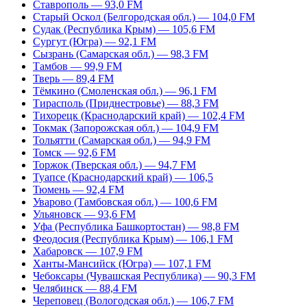
Ставрополь — 93,0 FM
Старый Оскол (Белгородская обл.) — 104,0 FM
Судак (Республика Крым) — 105,6 FM
Сургут (Югра) — 92,1 FM
Сызрань (Самарская обл.) — 98,3 FM
Тамбов — 99,9 FM
Тверь — 89,4 FM
Тёмкино (Смоленская обл.) — 96,1 FM
Тирасполь (Приднестровье) — 88,3 FM
Тихорецк (Краснодарский край) — 102,4 FM
Токмак (Запорожская обл.) — 104,9 FM
Тольятти (Самарская обл.) — 94,9 FM
Томск — 92,6 FM
Торжок (Тверская обл.) — 94,7 FM
Туапсе (Краснодарский край) — 106,5
Тюмень — 92,4 FM
Уварово (Тамбовская обл.) — 100,6 FM
Ульяновск — 93,6 FM
Уфа (Республика Башкортостан) — 98,8 FM
Феодосия (Республика Крым) — 106,1 FM
Хабаровск — 107,9 FM
Ханты-Мансийск (Югра) — 107,1 FM
Чебоксары (Чувашская Республика) — 90,3 FM
Челябинск — 88,4 FM
Череповец (Вологодская обл.) — 106,7 FM