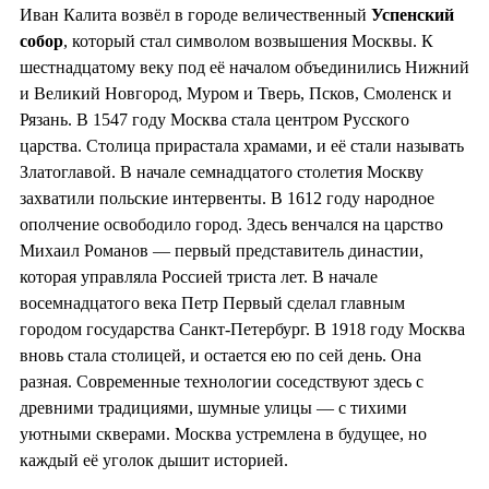
Иван Калита возвёл в городе величественный
Успенский
собор
, который стал символом возвышения Москвы. К
шестнадцатому веку под её началом объединились Нижний
и Великий Новгород, Муром и Тверь, Псков, Смоленск и
Рязань. В 1547 году Москва стала центром Русского
царства. Столица прирастала храмами, и её стали называть
Златоглавой. В начале семнадцатого столетия Москву
захватили польские интервенты. В 1612 году народное
ополчение освободило город. Здесь венчался на царство
Михаил Романов — первый представитель династии,
которая управляла Россией триста лет. В начале
восемнадцатого века Петр Первый сделал главным
городом государства Санкт-Петербург. В 1918 году Москва
вновь стала столицей, и остается ею по сей день. Она
разная. Современные технологии соседствуют здесь с
древними традициями, шумные улицы — с тихими
уютными скверами. Москва устремлена в будущее, но
каждый её уголок дышит историей.