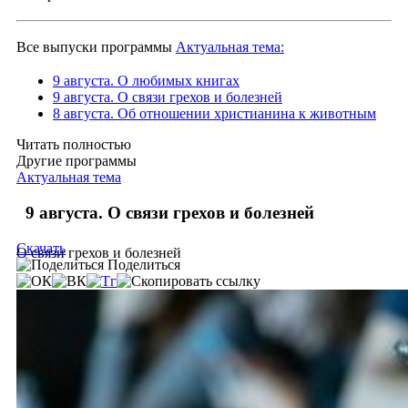
Все выпуски программы
Актуальная тема:
9 августа. О любимых книгах
9 августа. О связи грехов и болезней
8 августа. Об отношении христианина к животным
Читать полностью
Другие программы
Актуальная тема
9 августа. О связи грехов и болезней
Скачать
О связи грехов и болезней
Поделиться