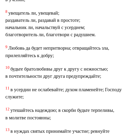
8
увещатель ли, увещевай;
раздаватель ли, раздавай в простоте;
начальник ли, начальствуй с усердием;
благотворитель ли, благотвори с радушием.
9
Любовь да будет непритворна; отвращайтесь зла,
прилепляйтесь к добру;
10
будьте братолюбивы друг к другу с нежностью;
в почтительности друг друга предупреждайте;
11
в усердии не ослабевайте; духом пламенейте; Господу
служите;
12
утешайтесь надеждою; в скорби будьте терпеливы,
в молитве постоянны;
13
в нуждах святых принимайте участие; ревнуйте