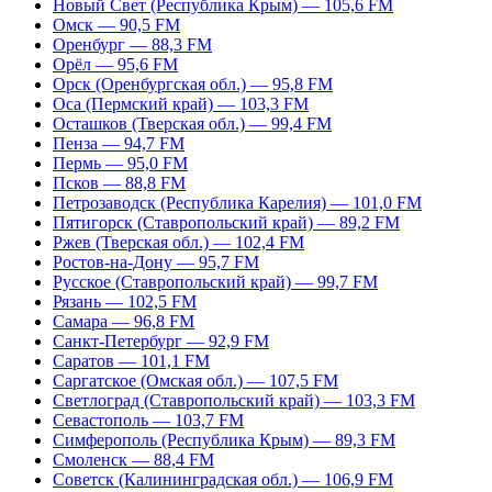
Новый Свет (Республика Крым) — 105,6 FM
Омск — 90,5 FM
Оренбург — 88,3 FM
Орёл — 95,6 FM
Орск (Оренбургская обл.) — 95,8 FM
Оса (Пермский край) — 103,3 FM
Осташков (Тверская обл.) — 99,4 FM
Пенза — 94,7 FM
Пермь — 95,0 FM
Псков — 88,8 FM
Петрозаводск (Республика Карелия) — 101,0 FM
Пятигорск (Ставропольский край) — 89,2 FM
Ржев (Тверская обл.) — 102,4 FM
Ростов-на-Дону — 95,7 FM
Русское (Ставропольский край) — 99,7 FM
Рязань — 102,5 FM
Самара — 96,8 FM
Санкт-Петербург — 92,9 FM
Саратов — 101,1 FM
Саргатское (Омская обл.) — 107,5 FM
Светлоград (Ставропольский край) — 103,3 FM
Севастополь — 103,7 FM
Симферополь (Республика Крым) — 89,3 FM
Смоленск — 88,4 FM
Советск (Калининградская обл.) — 106,9 FM