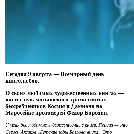
Сегодня 9 августа — Всемирный день
книголюбов.
О своих любимых художественных книгах —
настоятель московского храма святых
бессребреников Космы и Дамиана на
Маросейке протоиерей Федор Бородин.
У меня две любимые художественные книги. Первая — это
Сергей Аксаков «Детские годы Багрова-внука». Это