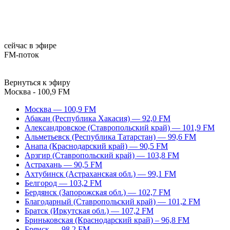
сейчас в эфире
FM-поток
Вернуться к эфиру
Москва - 100,9 FM
Москва — 100,9 FM
Абакан (Республика Хакасия) — 92,0 FM
Александровское (Ставропольский край) — 101,9 FM
Альметьевск (Республика Татарстан) — 99,6 FM
Анапа (Краснодарский край) — 90,5 FM
Арзгир (Ставропольский край) — 103,8 FM
Астрахань — 90,5 FM
Ахтубинск (Астраханская обл.) — 99,1 FM
Белгород — 103,2 FM
Бердянск (Запорожская обл.) — 102,7 FM
Благодарный (Ставропольский край) — 101,2 FM
Братск (Иркутская обл.) — 107,2 FM
Бриньковская (Краснодарский край) – 96,8 FM
Брянск — 98,2 FM