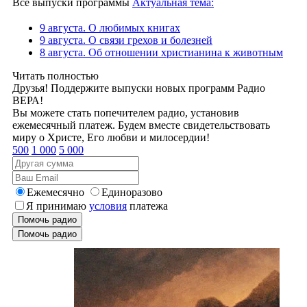
Все выпуски программы
Актуальная тема:
9 августа. О любимых книгах
9 августа. О связи грехов и болезней
8 августа. Об отношении христианина к животным
Читать полностью
Друзья! Поддержите выпуски новых программ Радио
ВЕРА!
Вы можете стать попечителем радио, установив
ежемесячный платеж. Будем вместе свидетельствовать
миру о Христе, Его любви и милосердии!
500
1 000
5 000
Ежемесячно
Единоразово
Я принимаю
условия
платежа
Помочь радио
Помочь радио