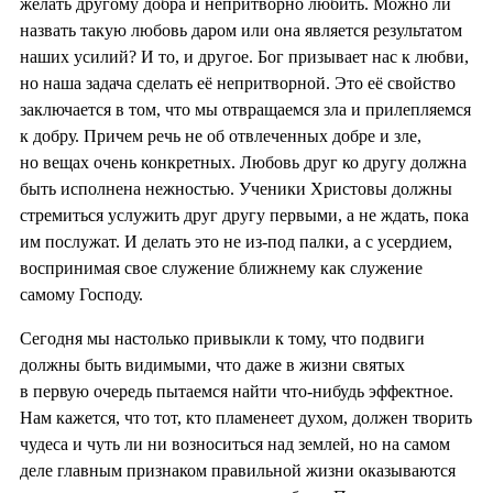
желать другому добра и непритворно любить. Можно ли
назвать такую любовь даром или она является результатом
наших усилий? И то, и другое. Бог призывает нас к любви,
но наша задача сделать её непритворной. Это её свойство
заключается в том, что мы отвращаемся зла и прилепляемся
к добру. Причем речь не об отвлеченных добре и зле,
но вещах очень конкретных. Любовь друг ко другу должна
быть исполнена нежностью. Ученики Христовы должны
стремиться услужить друг другу первыми, а не ждать, пока
им послужат. И делать это не из-под палки, а с усердием,
воспринимая свое служение ближнему как служение
самому Господу.
Сегодня мы настолько привыкли к тому, что подвиги
должны быть видимыми, что даже в жизни святых
в первую очередь пытаемся найти что-нибудь эффектное.
Нам кажется, что тот, кто пламенеет духом, должен творить
чудеса и чуть ли ни возноситься над землей, но на самом
деле главным признаком правильной жизни оказываются