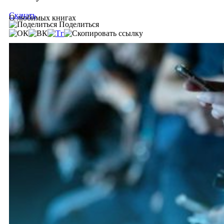
Скачать
О любимых книгах
Поделиться