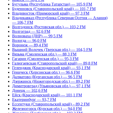
Бугульма (Республика Татарстан) — 105,9 FM
Буденновск (Ставропольский край) — 101,7 FM
Владивосток (Приморский край) — 97,3 FM
Владикавказ (Республика Северная Осетия — Алания)
— 106,7 FM
Волгодонск (Ростовская обл.) — 103,2 FM
Волгоград — 92,6 FM
Волноваха (ДНР) — 99,5 FM
Вологда — 96,0 FM
Воронеж — 89,4 FM
Вышний Волочек (Тверская обл.) — 104,5 FM
Вязьма (Смоленская обл.) — 88,3 FM
Гагарин (Смоленская обл.) — 95,3 FM
Галюгаевская (Ставропольский край) — 89,8 FM
Геленджик (Краснодарский край) — 93,1 FM
Геническ (Херсонская обл.) — 96,6 FM
Далматово (Курганская обл.) — 96,5 FM
Дзержинск (Нижегородская обл.) — 89,2 FM
Димитровград (Ульяновская обл.) — 97,1 FM
Донецк — 102,6 FM
Ейск (Краснодарский край) — 101,1 FM
Екатеринбург — 93,7 FM
Ессентуки (Ставропольский край) – 89,2 FM
Железногорск (Курская обл.) — 94,0 FM