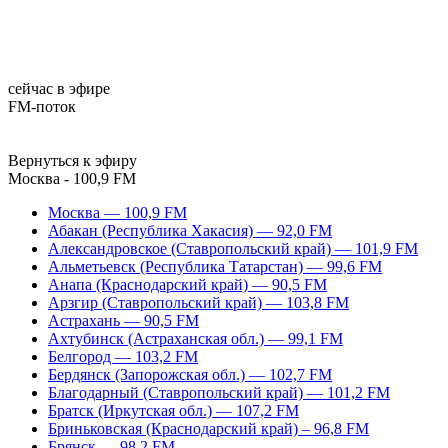
сейчас в эфире
FM-поток
Вернуться к эфиру
Москва - 100,9 FM
Москва — 100,9 FM
Абакан (Республика Хакасия) — 92,0 FM
Александровское (Ставропольский край) — 101,9 FM
Альметьевск (Республика Татарстан) — 99,6 FM
Анапа (Краснодарский край) — 90,5 FM
Арзгир (Ставропольский край) — 103,8 FM
Астрахань — 90,5 FM
Ахтубинск (Астраханская обл.) — 99,1 FM
Белгород — 103,2 FM
Бердянск (Запорожская обл.) — 102,7 FM
Благодарный (Ставропольский край) — 101,2 FM
Братск (Иркутская обл.) — 107,2 FM
Бриньковская (Краснодарский край) – 96,8 FM
Брянск — 98,2 FM