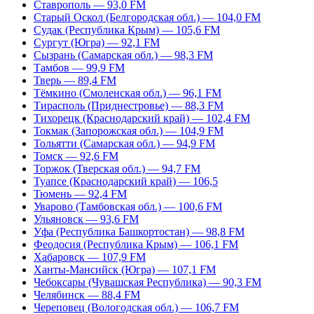
Ставрополь — 93,0 FM
Старый Оскол (Белгородская обл.) — 104,0 FM
Судак (Республика Крым) — 105,6 FM
Сургут (Югра) — 92,1 FM
Сызрань (Самарская обл.) — 98,3 FM
Тамбов — 99,9 FM
Тверь — 89,4 FM
Тёмкино (Смоленская обл.) — 96,1 FM
Тирасполь (Приднестровье) — 88,3 FM
Тихорецк (Краснодарский край) — 102,4 FM
Токмак (Запорожская обл.) — 104,9 FM
Тольятти (Самарская обл.) — 94,9 FM
Томск — 92,6 FM
Торжок (Тверская обл.) — 94,7 FM
Туапсе (Краснодарский край) — 106,5
Тюмень — 92,4 FM
Уварово (Тамбовская обл.) — 100,6 FM
Ульяновск — 93,6 FM
Уфа (Республика Башкортостан) — 98,8 FM
Феодосия (Республика Крым) — 106,1 FM
Хабаровск — 107,9 FM
Ханты-Мансийск (Югра) — 107,1 FM
Чебоксары (Чувашская Республика) — 90,3 FM
Челябинск — 88,4 FM
Череповец (Вологодская обл.) — 106,7 FM