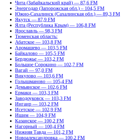
Чита (Забайкальский край) — 87,6 FM
Энергодар (Запорожская обл.) – 104,5 FM
Южно-Сахалинск (Сахалинская обл.) — 89,3 FM
Якутск — 87,9 FM
Ялта (Республика Крым) — 106,8 FM
Ярославль — 98,3 FM
Тюменская область:
Абатское — 103,8 FM
Аромашево — 103,5 FM
Байкалово — 105,5 FM
Бердюжье — 103,2 FM
Большое Сорокино — 102,7 FM
Вагай — 97,0 FM
Викулово — 103,6 FM
Голышманово — 105,4 FM
Демьянское — 102,6 FM
Ермаки — 103,3 FM
Заводоуковск — 103,3 FM
Ингаир — 103,2 FM
Исетское — 102,9 FM
Ишим — 104,9 FM
Казанское — 100,2 FM
Нагорный — 100,4 FM
Нижняя Тавда — 101,2 FM
Новоалександровка — 100,2 FM