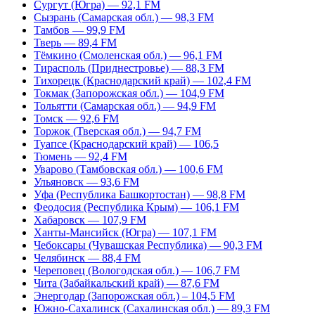
Сургут (Югра) — 92,1 FM
Сызрань (Самарская обл.) — 98,3 FM
Тамбов — 99,9 FM
Тверь — 89,4 FM
Тёмкино (Смоленская обл.) — 96,1 FM
Тирасполь (Приднестровье) — 88,3 FM
Тихорецк (Краснодарский край) — 102,4 FM
Токмак (Запорожская обл.) — 104,9 FM
Тольятти (Самарская обл.) — 94,9 FM
Томск — 92,6 FM
Торжок (Тверская обл.) — 94,7 FM
Туапсе (Краснодарский край) — 106,5
Тюмень — 92,4 FM
Уварово (Тамбовская обл.) — 100,6 FM
Ульяновск — 93,6 FM
Уфа (Республика Башкортостан) — 98,8 FM
Феодосия (Республика Крым) — 106,1 FM
Хабаровск — 107,9 FM
Ханты-Мансийск (Югра) — 107,1 FM
Чебоксары (Чувашская Республика) — 90,3 FM
Челябинск — 88,4 FM
Череповец (Вологодская обл.) — 106,7 FM
Чита (Забайкальский край) — 87,6 FM
Энергодар (Запорожская обл.) – 104,5 FM
Южно-Сахалинск (Сахалинская обл.) — 89,3 FM