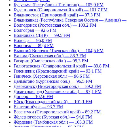
Бугульма (Республика Татарстан) — 105,9 FM
Буденновск (Ставропольский край) — 101,7 FM
Владивосток (Приморский край) — 97,3 FM
Владикавказ (Республика Северная Осетия — Алания) —
Волгодонск (Ростовская обл.) — 103,2 FM
Волгоград — 92,6 FM
Волноваха (ДНР) — 99,5 FM
Вологда — 96,0 FM
Воронеж — 89,4 FM
Вышний Волочек (Тверская обл.) — 104,5 FM
Вязьма (Смоленская обл.) — 88,3 FM
Гагарин (Смоленская обл.) — 95,3 FM
Галюгаевская (Ставропольский край) — 89,8 FM
Геленджик (Краснодарский край) — 93,1 FM
Геническ (Херсонская обл.) — 96,6 FM
Далматово (Курганская обл.) — 96,5 FM
Дзержинск (Нижегородская обл.) — 89,2 FM
Димитровград (Ульяновская обл.) — 97,1 FM
Донецк — 102,6 FM
Ейск (Краснодарский край) — 101,1 FM
Екатеринбург — 93,7 FM
Ессентуки (Ставропольский край) – 89,2 FM
Железногорск (Курская обл.) — 94,0 FM
Жердевка (Тамбовская обл.) — 103,3 FM