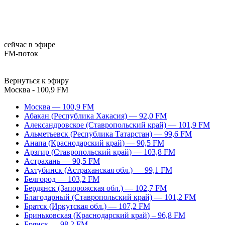
сейчас в эфире
FM-поток
Вернуться к эфиру
Москва - 100,9 FM
Москва — 100,9 FM
Абакан (Республика Хакасия) — 92,0 FM
Александровское (Ставропольский край) — 101,9 FM
Альметьевск (Республика Татарстан) — 99,6 FM
Анапа (Краснодарский край) — 90,5 FM
Арзгир (Ставропольский край) — 103,8 FM
Астрахань — 90,5 FM
Ахтубинск (Астраханская обл.) — 99,1 FM
Белгород — 103,2 FM
Бердянск (Запорожская обл.) — 102,7 FM
Благодарный (Ставропольский край) — 101,2 FM
Братск (Иркутская обл.) — 107,2 FM
Бриньковская (Краснодарский край) – 96,8 FM
Брянск — 98,2 FM