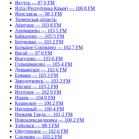
Якутск — 87,9 FM
Ялта (Республика Крым) — 106,8 FM
Ярославль — 98,3 FM
Тюменская область:
Абатское — 103,8 FM
Аромашево — 103,5 FM
Байкалово — 105,5 FM
Бердюжье — 103,2 FM
Большое Сорокино — 102,7 FM
Вагай — 97,0 FM
Викулово — 103,6 FM
Голышманово — 105,4 FM
Демьянское — 102,6 FM
Ермаки — 103,3 FM
Заводоуковск — 103,3 FM
Ингаир — 103,2 FM
Исетское — 102,9 FM
Ишим — 104,9 FM
Казанское — 100,2 FM
Нагорный — 100,4 FM
Нижняя Тавда — 101,2 FM
Новоалександровка — 100,2 FM
Тобольск — 98,3 FM
Омутинское — 102,6 FM
Сладково — 103,2 FM