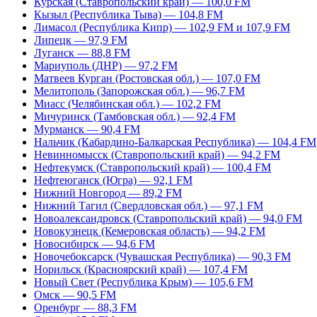
Курская (Ставропольский край) — 100,0 FM
Кызыл (Республика Тыва) — 104,8 FM
Лимасол (Республика Кипр) — 102,9 FM и 107,9 FM
Липецк — 97,9 FM
Луганск — 88,8 FM
Мариуполь (ДНР) — 97,2 FM
Матвеев Курган (Ростовская обл.) — 107,0 FM
Мелитополь (Запорожская обл.) — 96,7 FM
Миасс (Челябинская обл.) — 102,2 FM
Мичуринск (Тамбовская обл.) — 92,4 FM
Мурманск — 90,4 FM
Нальчик (Кабардино-Балкарская Республика) — 104,4 FM
Невинномысск (Ставропольский край) — 94,2 FM
Нефтекумск (Ставропольский край) — 100,4 FM
Нефтеюганск (Югра) — 92,1 FM
Нижний Новгород — 89,2 FM
Нижний Тагил (Свердловская обл.) — 97,1 FM
Новоалександровск (Ставропольский край) — 94,0 FM
Новокузнецк (Кемеровская область) — 94,2 FM
Новосибирск — 94,6 FM
Новочебоксарск (Чувашская Республика) — 90,3 FM
Норильск (Красноярский край) — 107,4 FM
Новый Свет (Республика Крым) — 105,6 FM
Омск — 90,5 FM
Оренбург — 88,3 FM