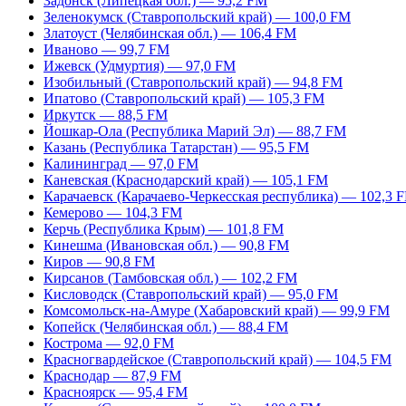
Задонск (Липецкая обл.) — 95,2 FM
Зеленокумск (Ставропольский край) — 100,0 FM
Златоуст (Челябинская обл.) — 106,4 FM
Иваново — 99,7 FM
Ижевск (Удмуртия) — 97,0 FM
Изобильный (Ставропольский край) — 94,8 FM
Ипатово (Ставропольский край) — 105,3 FM
Иркутск — 88,5 FM
Йошкар-Ола (Республика Марий Эл) — 88,7 FM
Казань (Республика Татарстан) — 95,5 FM
Калининград — 97,0 FM
Каневская (Краснодарский край) — 105,1 FM
Карачаевск (Карачаево-Черкесская республика) — 102,3 
Кемерово — 104,3 FM
Керчь (Республика Крым) — 101,8 FM
Кинешма (Ивановская обл.) — 90,8 FM
Киров — 90,8 FM
Кирсанов (Тамбовская обл.) — 102,2 FM
Кисловодск (Ставропольский край) — 95,0 FM
Комсомольск-на-Амуре (Хабаровский край) — 99,9 FM
Копейск (Челябинская обл.) — 88,4 FM
Кострома — 92,0 FM
Красногвардейское (Ставропольский край) — 104,5 FM
Краснодар — 87,9 FM
Красноярск — 95,4 FM