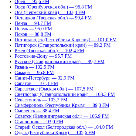
Орёл — 95,6 FM
Орск (Оренбургская обл.) — 95,8 FM
Оса (Пермский край) — 103,3 FM
Осташков (Тверская обл.) — 99,4 FM
Пенза — 94,7 FM
Пермь — 95,0 FM
Псков — 88,8 FM
Петрозаводск (Республика Карелия) — 101,0 FM
Пятигорск (Ставропольский край) — 89,2 FM
Ржев (Тверская обл.) — 102,4 FM
Ростов-на-Дону — 95,7 FM
Русское (Ставропольский край) — 99,7 FM
Рязань — 102,5 FM
Самара — 96,8 FM
Санкт-Петербург — 92,9 FM
Саратов — 101,1 FM
Саргатское (Омская обл.) — 107,5 FM
Светлоград (Ставропольский край) — 103,3 FM
Севастополь — 103,7 FM
Симферополь (Республика Крым) — 89,3 FM
Смоленск — 88,4 FM
Советск (Калининградская обл.) — 106,9 FM
Ставрополь — 93,0 FM
Старый Оскол (Белгородская обл.) — 104,0 FM
Судак (Республика Крым) — 105,6 FM