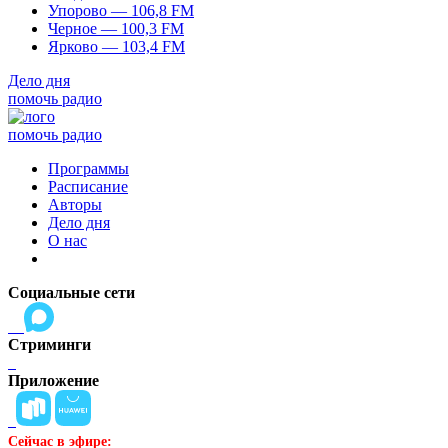
Упорово — 106,8 FM
Черное — 100,3 FM
Ярково — 103,4 FM
Дело дня
помочь радио
помочь радио
Программы
Расписание
Авторы
Дело дня
О нас
Социальные сети
Стриминги
Приложение
Сейчас в эфире: