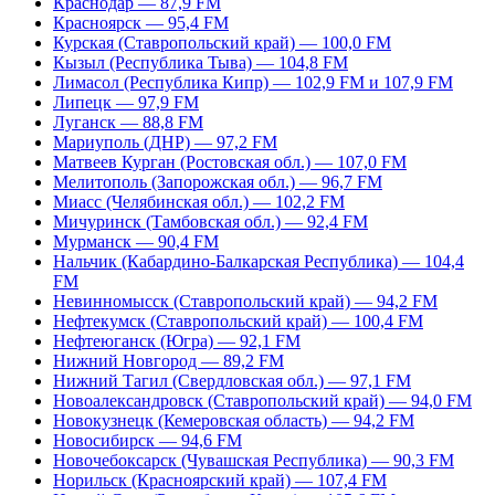
Краснодар — 87,9 FM
Красноярск — 95,4 FM
Курская (Ставропольский край) — 100,0 FM
Кызыл (Республика Тыва) — 104,8 FM
Лимасол (Республика Кипр) — 102,9 FM и 107,9 FM
Липецк — 97,9 FM
Луганск — 88,8 FM
Мариуполь (ДНР) — 97,2 FM
Матвеев Курган (Ростовская обл.) — 107,0 FM
Мелитополь (Запорожская обл.) — 96,7 FM
Миасс (Челябинская обл.) — 102,2 FM
Мичуринск (Тамбовская обл.) — 92,4 FM
Мурманск — 90,4 FM
Нальчик (Кабардино-Балкарская Республика) — 104,4
FM
Невинномысск (Ставропольский край) — 94,2 FM
Нефтекумск (Ставропольский край) — 100,4 FM
Нефтеюганск (Югра) — 92,1 FM
Нижний Новгород — 89,2 FM
Нижний Тагил (Свердловская обл.) — 97,1 FM
Новоалександровск (Ставропольский край) — 94,0 FM
Новокузнецк (Кемеровская область) — 94,2 FM
Новосибирск — 94,6 FM
Новочебоксарск (Чувашская Республика) — 90,3 FM
Норильск (Красноярский край) — 107,4 FM