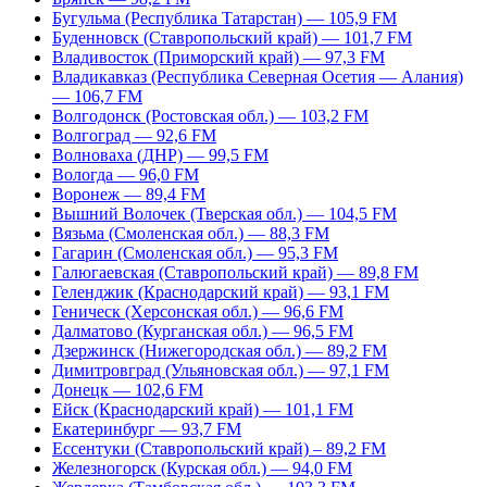
Бугульма (Республика Татарстан) — 105,9 FM
Буденновск (Ставропольский край) — 101,7 FM
Владивосток (Приморский край) — 97,3 FM
Владикавказ (Республика Северная Осетия — Алания)
— 106,7 FM
Волгодонск (Ростовская обл.) — 103,2 FM
Волгоград — 92,6 FM
Волноваха (ДНР) — 99,5 FM
Вологда — 96,0 FM
Воронеж — 89,4 FM
Вышний Волочек (Тверская обл.) — 104,5 FM
Вязьма (Смоленская обл.) — 88,3 FM
Гагарин (Смоленская обл.) — 95,3 FM
Галюгаевская (Ставропольский край) — 89,8 FM
Геленджик (Краснодарский край) — 93,1 FM
Геническ (Херсонская обл.) — 96,6 FM
Далматово (Курганская обл.) — 96,5 FM
Дзержинск (Нижегородская обл.) — 89,2 FM
Димитровград (Ульяновская обл.) — 97,1 FM
Донецк — 102,6 FM
Ейск (Краснодарский край) — 101,1 FM
Екатеринбург — 93,7 FM
Ессентуки (Ставропольский край) – 89,2 FM
Железногорск (Курская обл.) — 94,0 FM