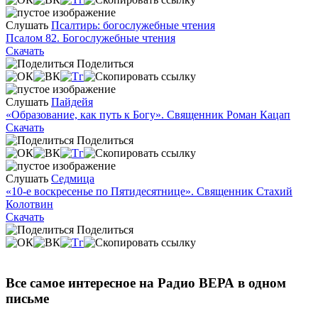
Слушать
Псалтирь: богослужебные чтения
Псалом 82. Богослужебные чтения
Скачать
Поделиться
Слушать
Пайдейя
«Образование, как путь к Богу». Священник Роман Кацап
Скачать
Поделиться
Слушать
Седмица
«10-е воскресенье по Пятидесятнице». Священник Стахий
Колотвин
Скачать
Поделиться
Все самое интересное на Радио ВЕРА в одном
письме