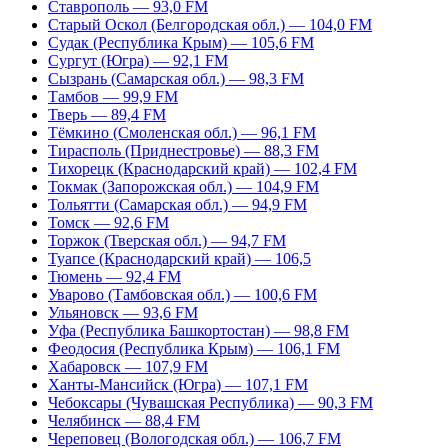
Ставрополь — 93,0 FM
Старый Оскол (Белгородская обл.) — 104,0 FM
Судак (Республика Крым) — 105,6 FM
Сургут (Югра) — 92,1 FM
Сызрань (Самарская обл.) — 98,3 FM
Тамбов — 99,9 FM
Тверь — 89,4 FM
Тёмкино (Смоленская обл.) — 96,1 FM
Тирасполь (Приднестровье) — 88,3 FM
Тихорецк (Краснодарский край) — 102,4 FM
Токмак (Запорожская обл.) — 104,9 FM
Тольятти (Самарская обл.) — 94,9 FM
Томск — 92,6 FM
Торжок (Тверская обл.) — 94,7 FM
Туапсе (Краснодарский край) — 106,5
Тюмень — 92,4 FM
Уварово (Тамбовская обл.) — 100,6 FM
Ульяновск — 93,6 FM
Уфа (Республика Башкортостан) — 98,8 FM
Феодосия (Республика Крым) — 106,1 FM
Хабаровск — 107,9 FM
Ханты-Мансийск (Югра) — 107,1 FM
Чебоксары (Чувашская Республика) — 90,3 FM
Челябинск — 88,4 FM
Череповец (Вологодская обл.) — 106,7 FM