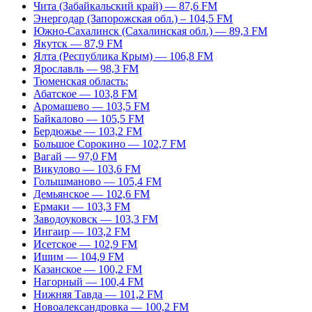
Чита (Забайкальский край) — 87,6 FM
Энергодар (Запорожская обл.) – 104,5 FM
Южно-Сахалинск (Сахалинская обл.) — 89,3 FM
Якутск — 87,9 FM
Ялта (Республика Крым) — 106,8 FM
Ярославль — 98,3 FM
Тюменская область:
Абатское — 103,8 FM
Аромашево — 103,5 FM
Байкалово — 105,5 FM
Бердюжье — 103,2 FM
Большое Сорокино — 102,7 FM
Вагай — 97,0 FM
Викулово — 103,6 FM
Голышманово — 105,4 FM
Демьянское — 102,6 FM
Ермаки — 103,3 FM
Заводоуковск — 103,3 FM
Ингаир — 103,2 FM
Исетское — 102,9 FM
Ишим — 104,9 FM
Казанское — 100,2 FM
Нагорный — 100,4 FM
Нижняя Тавда — 101,2 FM
Новоалександровка — 100,2 FM