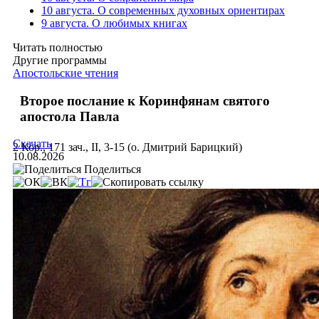
10 августа. О современных духовных ориентирах
9 августа. О любимых книгах
Читать полностью
Другие программы
Апостольские чтения
Второе послание к Коринфянам святого
апостола Павла
Скачать
2 Кор., 171 зач., II, 3-15 (о. Дмитрий Барицкий)
10.08.2026
Поделиться