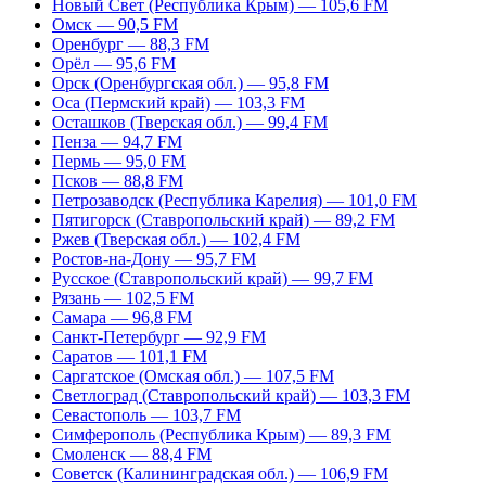
Новый Свет (Республика Крым) — 105,6 FM
Омск — 90,5 FM
Оренбург — 88,3 FM
Орёл — 95,6 FM
Орск (Оренбургская обл.) — 95,8 FM
Оса (Пермский край) — 103,3 FM
Осташков (Тверская обл.) — 99,4 FM
Пенза — 94,7 FM
Пермь — 95,0 FM
Псков — 88,8 FM
Петрозаводск (Республика Карелия) — 101,0 FM
Пятигорск (Ставропольский край) — 89,2 FM
Ржев (Тверская обл.) — 102,4 FM
Ростов-на-Дону — 95,7 FM
Русское (Ставропольский край) — 99,7 FM
Рязань — 102,5 FM
Самара — 96,8 FM
Санкт-Петербург — 92,9 FM
Саратов — 101,1 FM
Саргатское (Омская обл.) — 107,5 FM
Светлоград (Ставропольский край) — 103,3 FM
Севастополь — 103,7 FM
Симферополь (Республика Крым) — 89,3 FM
Смоленск — 88,4 FM
Советск (Калининградская обл.) — 106,9 FM