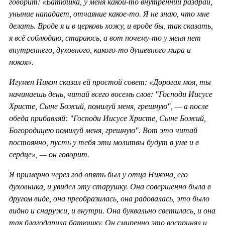
говорит: «Батюшка, у меня какой-то внутренний раздрай,
уныние нападает, отчаяние какое-то. Я не знаю, что мне
делать. Вроде я и в церковь хожу, и вроде бы, так сказать,
я всё соблюдаю, стараюсь, а вот почему-то у меня нет
внутреннего, духовного, какого-то душевного мира и
покоя».
Игумен Никон сказал ей простой совет: «Дорогая моя, ты
начинаешь день, читай всего восемь слов: "Господи Иисусе
Христе, Сыне Божий, помилуй меня, грешную", — а после
обеда прибавляй: "Господи Иисусе Христе, Сыне Божий,
Богородицею помилуй меня, грешную". Вот это читай
постоянно, пусть у тебя эти молитвы будут в уме и в
сердце», — он говорит.
Я примерно через год опять был у отца Никона, его
духовника, и увидел эту старушку. Она совершенно была в
другом виде, она преобразилась, она радовалась, это было
видно и снаружи, и внутри. Она буквально светилась, и она
так благодарила батюшку. Он смиренно это воспринял и,