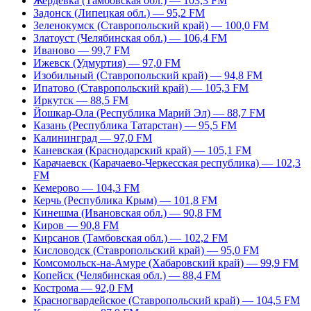
Жердевка (Тамбовская обл.) — 103,3 FM
Задонск (Липецкая обл.) — 95,2 FM
Зеленокумск (Ставропольский край) — 100,0 FM
Златоуст (Челябинская обл.) — 106,4 FM
Иваново — 99,7 FM
Ижевск (Удмуртия) — 97,0 FM
Изобильный (Ставропольский край) — 94,8 FM
Ипатово (Ставропольский край) — 105,3 FM
Иркутск — 88,5 FM
Йошкар-Ола (Республика Марий Эл) — 88,7 FM
Казань (Республика Татарстан) — 95,5 FM
Калининград — 97,0 FM
Каневская (Краснодарский край) — 105,1 FM
Карачаевск (Карачаево-Черкесская республика) — 102,3
FM
Кемерово — 104,3 FM
Керчь (Республика Крым) — 101,8 FM
Кинешма (Ивановская обл.) — 90,8 FM
Киров — 90,8 FM
Кирсанов (Тамбовская обл.) — 102,2 FM
Кисловодск (Ставропольский край) — 95,0 FM
Комсомольск-на-Амуре (Хабаровский край) — 99,9 FM
Копейск (Челябинская обл.) — 88,4 FM
Кострома — 92,0 FM
Красногвардейское (Ставропольский край) — 104,5 FM