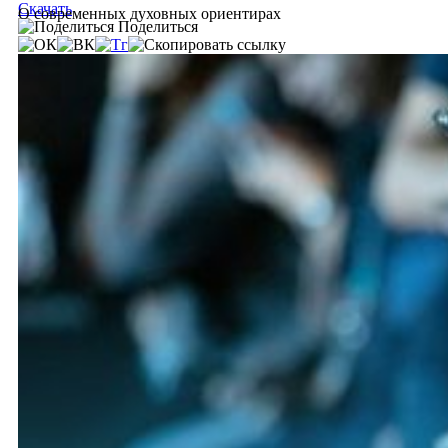
Скачать
О современных духовных ориентирах
Поделиться