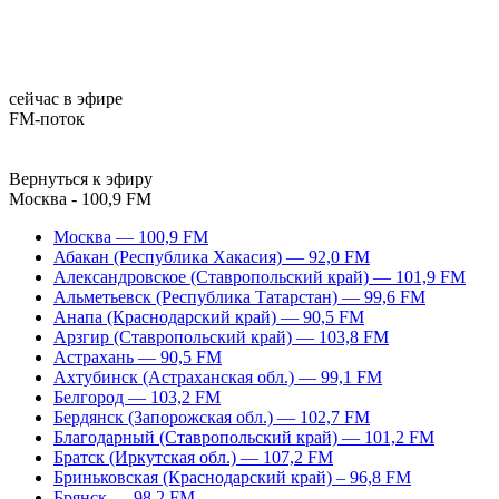
сейчас в эфире
FM-поток
Вернуться к эфиру
Москва - 100,9 FM
Москва — 100,9 FM
Абакан (Республика Хакасия) — 92,0 FM
Александровское (Ставропольский край) — 101,9 FM
Альметьевск (Республика Татарстан) — 99,6 FM
Анапа (Краснодарский край) — 90,5 FM
Арзгир (Ставропольский край) — 103,8 FM
Астрахань — 90,5 FM
Ахтубинск (Астраханская обл.) — 99,1 FM
Белгород — 103,2 FM
Бердянск (Запорожская обл.) — 102,7 FM
Благодарный (Ставропольский край) — 101,2 FM
Братск (Иркутская обл.) — 107,2 FM
Бриньковская (Краснодарский край) – 96,8 FM
Брянск — 98,2 FM