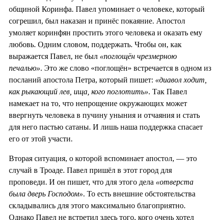
общиной Коринфа. Павел упоминает о человеке, который
согрешил, был наказан и принёс покаяние. Апостол
умоляет коринфян простить этого человека и оказать ему
любовь. Одним словом, поддержать. Чтобы он, как
выражается Павел, не был
«поглощён чрезмерною
печалью»
. Это же слово «поглощён» встречается в одном из
посланий апостола Петра, который пишет:
«диавол ходит,
как рыкающий лев, ища, кого поглотить»
. Так Павел
намекает на то, что непрощение окружающих может
ввергнуть человека в пучину уныния и отчаяния и стать
для него пастью сатаны. И лишь наша поддержка спасает
его от этой участи.
Вторая ситуация, о которой вспоминает апостол, — это
случай в Троаде. Павел пришёл в этот город для
проповеди. И он пишет, что для этого дела
«отверста
была дверь Господом»
. То есть внешние обстоятельства
складывались для этого максимально благоприятно.
Однако Павел не встретил здесь того, кого очень хотел