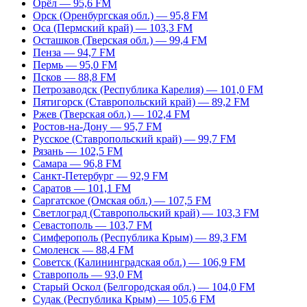
Орёл — 95,6 FM
Орск (Оренбургская обл.) — 95,8 FM
Оса (Пермский край) — 103,3 FM
Осташков (Тверская обл.) — 99,4 FM
Пенза — 94,7 FM
Пермь — 95,0 FM
Псков — 88,8 FM
Петрозаводск (Республика Карелия) — 101,0 FM
Пятигорск (Ставропольский край) — 89,2 FM
Ржев (Тверская обл.) — 102,4 FM
Ростов-на-Дону — 95,7 FM
Русское (Ставропольский край) — 99,7 FM
Рязань — 102,5 FM
Самара — 96,8 FM
Санкт-Петербург — 92,9 FM
Саратов — 101,1 FM
Саргатское (Омская обл.) — 107,5 FM
Светлоград (Ставропольский край) — 103,3 FM
Севастополь — 103,7 FM
Симферополь (Республика Крым) — 89,3 FM
Смоленск — 88,4 FM
Советск (Калининградская обл.) — 106,9 FM
Ставрополь — 93,0 FM
Старый Оскол (Белгородская обл.) — 104,0 FM
Судак (Республика Крым) — 105,6 FM