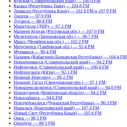
Курская (Ставропольский край) — 100,0 FM
Кызыл (Республика Тыва) — 104,8 FM
Лимасол (Республика Кипр) — 102,9 FM и 107,9 FM
Липецк — 97,9 FM
Луганск — 88,8 FM
Мариуполь (ДНР) — 97,2 FM
Матвеев Курган (Ростовская обл.) — 107,0 FM
Мелитополь (Запорожская обл.) — 96,7 FM
Миасс (Челябинская обл.) — 102,2 FM
Мичуринск (Тамбовская обл.) — 92,4 FM
Мурманск — 90,4 FM
Нальчик (Кабардино-Балкарская Республика) — 104,4 FM
Невинномысск (Ставропольский край) — 94,2 FM
Нефтекумск (Ставропольский край) — 100,4 FM
Нефтеюганск (Югра) — 92,1 FM
Нижний Новгород — 89,2 FM
Нижний Тагил (Свердловская обл.) — 97,1 FM
Новоалександровск (Ставропольский край) — 94,0 FM
Новокузнецк (Кемеровская область) — 94,2 FM
Новосибирск — 94,6 FM
Новочебоксарск (Чувашская Республика) — 90,3 FM
Норильск (Красноярский край) — 107,4 FM
Новый Свет (Республика Крым) — 105,6 FM
Омск — 90,5 FM
Оренбург — 88,3 FM