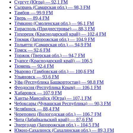
Сургут (Югра) — 92,1 FM
Сызрань (Самарская обл.) — 98,3 FM
Тамбов — 99,9 FM
Тверь — 89,4 FM
Тёмкино (Смоленская обл.) — 96,1 FM
Тирасполь (Приднестровье) — 88,3 FM
Тихорецк (Краснодарский край) — 102,4 FM
Токмак (Запорожская обл.) — 104,9 FM
Тольятти (Самарская обл.) — 94,9 FM
Томск — 92,6 FM
Торжок (Тверская обл.) — 94,7 FM
Туапсе (Краснодарский край) — 106,5
Тюмень — 92,4 FM
Уварово (Тамбовская обл.) — 100,6 FM
Ульяновск — 93,6 FM
Уфа (Республика Башкортостан) — 98,8 FM
Феодосия (Республика Крым) — 106,1 FM
Хабаровск — 107,9 FM
Ханты-Мансийск (Югра) — 107,1 FM
Чебоксары (Чувашская Республика) — 90,3 FM
Челябинск — 88,4 FM
Череповец (Вологодская обл.) — 106,7 FM
Чита (Забайкальский край) — 87,6 FM
Энергодар (Запорожская обл.) – 104,5 FM
Южно-Сахалинск (Сахалинская обл.) — 89,3 FM