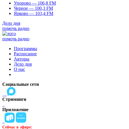
Упорово — 106,8 FM
Черное — 100,3 FM
Ярково — 103,4 FM
Дело дня
помочь радио
помочь радио
Программы
Расписание
Авторы
Дело дня
О нас
Социальные сети
Стриминги
Приложение
Сейчас в эфире: