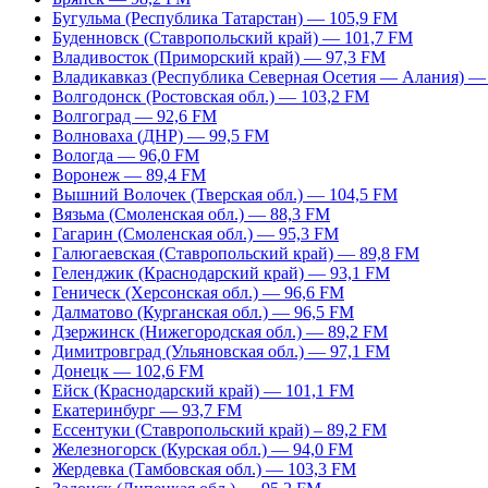
Бугульма (Республика Татарстан) — 105,9 FM
Буденновск (Ставропольский край) — 101,7 FM
Владивосток (Приморский край) — 97,3 FM
Владикавказ (Республика Северная Осетия — Алания) —
Волгодонск (Ростовская обл.) — 103,2 FM
Волгоград — 92,6 FM
Волноваха (ДНР) — 99,5 FM
Вологда — 96,0 FM
Воронеж — 89,4 FM
Вышний Волочек (Тверская обл.) — 104,5 FM
Вязьма (Смоленская обл.) — 88,3 FM
Гагарин (Смоленская обл.) — 95,3 FM
Галюгаевская (Ставропольский край) — 89,8 FM
Геленджик (Краснодарский край) — 93,1 FM
Геническ (Херсонская обл.) — 96,6 FM
Далматово (Курганская обл.) — 96,5 FM
Дзержинск (Нижегородская обл.) — 89,2 FM
Димитровград (Ульяновская обл.) — 97,1 FM
Донецк — 102,6 FM
Ейск (Краснодарский край) — 101,1 FM
Екатеринбург — 93,7 FM
Ессентуки (Ставропольский край) – 89,2 FM
Железногорск (Курская обл.) — 94,0 FM
Жердевка (Тамбовская обл.) — 103,3 FM