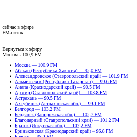
сейчас в эфире
FM-поток
Вернуться к эфиру
Москва - 100,9 FM
Москва — 100,9 FM
Абакан (Республика Хакасия) — 92,0 FM
Александровское (Ставропольский край) — 101,9 FM
Альметьевск (Республика Татарстан) — 99,6 FM
Анапа (Краснодарский край) — 90,5 FM
Арзгир (Ставропольский край) — 103,8 FM
Астрахань — 90,5 FM
Ахтубинск (Астраханская обл.) — 99,1 FM
Белгород — 103,2 FM
Бердянск (Запорожская обл.) — 102,7 FM
Благодарный (Ставропольский край) — 101,2 FM
Братск (Иркутская обл.) — 107,2 FM
Бриньковская (Краснодарский край) – 96,8 FM
Брянск — 98,2 FM