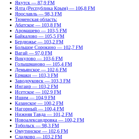
Якутск — 87,9 FM
Ялта (Республика Крым) — 106,8 FM
Ярославль — 98,3 FM
Тюменская область:
Абатское — 103,8 FM
Аромашево — 103,5 FM
Байкалово — 105,5 FM
Бердюжье — 103,2 FM
Большое Сорокино — 102,7 FM
Вагай — 97,0 FM
Викулово — 103,6 FM
Голышманово — 105,4 FM
Демьянское — 102,6 FM
Ермаки — 103,3 FM
Заводоуковск — 103,3 FM
Ингаир — 103,2 FM
Исетское — 102,9 FM
Ишим — 104,9 FM
Казанское — 100,2 FM
Нагорный — 100,4 FM
Нижняя Тавда — 101,2 FM
Новоалександровка — 100,2 FM
Тобольск — 98,3 FM
Омутинское — 102,6 FM
Сладково — 103,2 FM