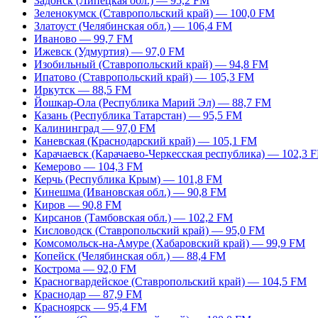
Задонск (Липецкая обл.) — 95,2 FM
Зеленокумск (Ставропольский край) — 100,0 FM
Златоуст (Челябинская обл.) — 106,4 FM
Иваново — 99,7 FM
Ижевск (Удмуртия) — 97,0 FM
Изобильный (Ставропольский край) — 94,8 FM
Ипатово (Ставропольский край) — 105,3 FM
Иркутск — 88,5 FM
Йошкар-Ола (Республика Марий Эл) — 88,7 FM
Казань (Республика Татарстан) — 95,5 FM
Калининград — 97,0 FM
Каневская (Краснодарский край) — 105,1 FM
Карачаевск (Карачаево-Черкесская республика) — 102,3 
Кемерово — 104,3 FM
Керчь (Республика Крым) — 101,8 FM
Кинешма (Ивановская обл.) — 90,8 FM
Киров — 90,8 FM
Кирсанов (Тамбовская обл.) — 102,2 FM
Кисловодск (Ставропольский край) — 95,0 FM
Комсомольск-на-Амуре (Хабаровский край) — 99,9 FM
Копейск (Челябинская обл.) — 88,4 FM
Кострома — 92,0 FM
Красногвардейское (Ставропольский край) — 104,5 FM
Краснодар — 87,9 FM
Красноярск — 95,4 FM