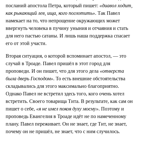
посланий апостола Петра, который пишет:
«диавол ходит,
как рыкающий лев, ища, кого поглотить»
. Так Павел
намекает на то, что непрощение окружающих может
ввергнуть человека в пучину уныния и отчаяния и стать
для него пастью сатаны. И лишь наша поддержка спасает
его от этой участи.
Вторая ситуация, о которой вспоминает апостол, — это
случай в Троаде. Павел пришёл в этот город для
проповеди. И он пишет, что для этого дела
«отверста
была дверь Господом»
. То есть внешние обстоятельства
складывались для этого максимально благоприятно.
Однако Павел не встретил здесь того, кого очень хотел
встретить. Своего товарища Тита. В результате, как сам он
пишет о себе,
«я не имел покоя духу моему»
. Поэтому и
проповедь Евангелия в Троаде идёт не по намеченному
плану. Павел переживает. Он не знает, где Тит, не знает,
почему он не пришёл, не знает, что с ним случилось.