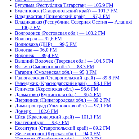
Бугульма (Республика Татарстан) — 105,9 FM
Буденновск (Ставропольский край) — 101,7 FM
Владивосток (Приморский край) — 97,3 FM
Владикавказ (Республика Северная Осетия — Алания)
— 106,7 FM
Волгодонск (Ростовская обл.) — 103,2 FM
Волгоград — 92,6 FM
Волноваха (ДНР) — 99,5 FM
Вологда — 96,0 FM
Воронеж — 89,4 FM
Вышний Волочек (Тверская обл.) — 104,5 FM
Вязьма (Смоленская обл.) — 88,3 FM
Гагарин (Смоленская обл.) — 95,3 FM
Галюгаевская (Ставропольский край) — 89,8 FM
Геленджик (Краснодарский край) — 93,1 FM
Геническ (Херсонская обл.) — 96,6 FM
Далматово (Курганская обл.) — 96,5 FM
Дзержинск (Нижегородская обл.) — 89,2 FM
Димитровград (Ульяновская обл.) — 97,1 FM
Донецк — 102,6 FM
Ейск (Краснодарский край) — 101,1 FM
Екатеринбург — 93,7 FM
Ессентуки (Ставропольский край) – 89,2 FM
Железногорск (Курская обл.) — 94,0 FM