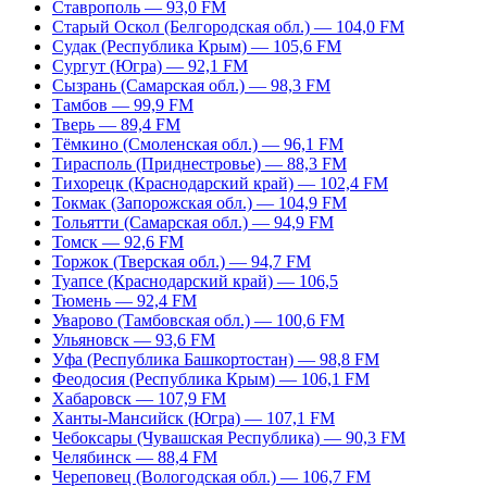
Ставрополь — 93,0 FM
Старый Оскол (Белгородская обл.) — 104,0 FM
Судак (Республика Крым) — 105,6 FM
Сургут (Югра) — 92,1 FM
Сызрань (Самарская обл.) — 98,3 FM
Тамбов — 99,9 FM
Тверь — 89,4 FM
Тёмкино (Смоленская обл.) — 96,1 FM
Тирасполь (Приднестровье) — 88,3 FM
Тихорецк (Краснодарский край) — 102,4 FM
Токмак (Запорожская обл.) — 104,9 FM
Тольятти (Самарская обл.) — 94,9 FM
Томск — 92,6 FM
Торжок (Тверская обл.) — 94,7 FM
Туапсе (Краснодарский край) — 106,5
Тюмень — 92,4 FM
Уварово (Тамбовская обл.) — 100,6 FM
Ульяновск — 93,6 FM
Уфа (Республика Башкортостан) — 98,8 FM
Феодосия (Республика Крым) — 106,1 FM
Хабаровск — 107,9 FM
Ханты-Мансийск (Югра) — 107,1 FM
Чебоксары (Чувашская Республика) — 90,3 FM
Челябинск — 88,4 FM
Череповец (Вологодская обл.) — 106,7 FM