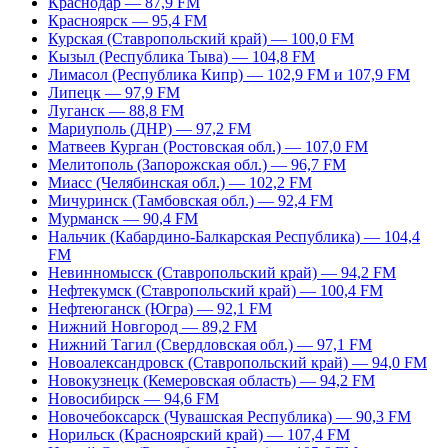
Краснодар — 87,9 FM
Красноярск — 95,4 FM
Курская (Ставропольский край) — 100,0 FM
Кызыл (Республика Тыва) — 104,8 FM
Лимасол (Республика Кипр) — 102,9 FM и 107,9 FM
Липецк — 97,9 FM
Луганск — 88,8 FM
Мариуполь (ДНР) — 97,2 FM
Матвеев Курган (Ростовская обл.) — 107,0 FM
Мелитополь (Запорожская обл.) — 96,7 FM
Миасс (Челябинская обл.) — 102,2 FM
Мичуринск (Тамбовская обл.) — 92,4 FM
Мурманск — 90,4 FM
Нальчик (Кабардино-Балкарская Республика) — 104,4
FM
Невинномысск (Ставропольский край) — 94,2 FM
Нефтекумск (Ставропольский край) — 100,4 FM
Нефтеюганск (Югра) — 92,1 FM
Нижний Новгород — 89,2 FM
Нижний Тагил (Свердловская обл.) — 97,1 FM
Новоалександровск (Ставропольский край) — 94,0 FM
Новокузнецк (Кемеровская область) — 94,2 FM
Новосибирск — 94,6 FM
Новочебоксарск (Чувашская Республика) — 90,3 FM
Норильск (Красноярский край) — 107,4 FM