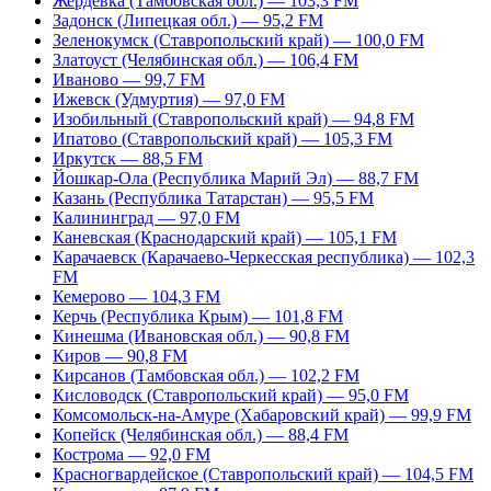
Жердевка (Тамбовская обл.) — 103,3 FM
Задонск (Липецкая обл.) — 95,2 FM
Зеленокумск (Ставропольский край) — 100,0 FM
Златоуст (Челябинская обл.) — 106,4 FM
Иваново — 99,7 FM
Ижевск (Удмуртия) — 97,0 FM
Изобильный (Ставропольский край) — 94,8 FM
Ипатово (Ставропольский край) — 105,3 FM
Иркутск — 88,5 FM
Йошкар-Ола (Республика Марий Эл) — 88,7 FM
Казань (Республика Татарстан) — 95,5 FM
Калининград — 97,0 FM
Каневская (Краснодарский край) — 105,1 FM
Карачаевск (Карачаево-Черкесская республика) — 102,3
FM
Кемерово — 104,3 FM
Керчь (Республика Крым) — 101,8 FM
Кинешма (Ивановская обл.) — 90,8 FM
Киров — 90,8 FM
Кирсанов (Тамбовская обл.) — 102,2 FM
Кисловодск (Ставропольский край) — 95,0 FM
Комсомольск-на-Амуре (Хабаровский край) — 99,9 FM
Копейск (Челябинская обл.) — 88,4 FM
Кострома — 92,0 FM
Красногвардейское (Ставропольский край) — 104,5 FM