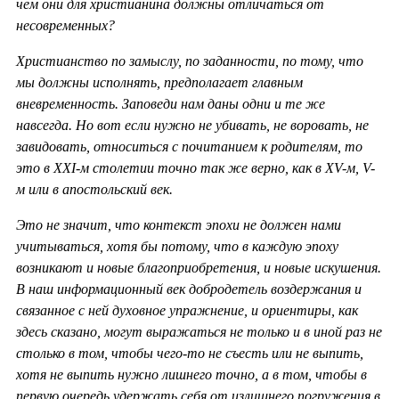
чем они для христианина должны отличаться от
несовременных?
Христианство по замыслу, по заданности, по тому, что
мы должны исполнять, предполагает главным
вневременность. Заповеди нам даны одни и те же
навсегда. Но вот если нужно не убивать, не воровать, не
завидовать, относиться с почитанием к родителям, то
это в ХХ
I-м столетии точно так же верно, как в
XV-м,
V-
м или в апостольский век.
Это не значит, что контекст эпохи не должен нами
учитываться, хотя бы потому, что в каждую эпоху
возникают и новые благоприобретения, и новые искушения.
В наш информационный век добродетель воздержания и
связанное с ней духовное упражнение, и ориентиры, как
здесь сказано, могут выражаться не только и в иной раз не
столько в том, чтобы чего-то не съесть или не выпить,
хотя не выпить нужно лишнего точно, а в том, чтобы в
первую очередь удержать себя от излишнего погружения в