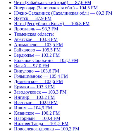
Чита (Забайкальский край) — 87,6 FM
Энергодар (Запорожская обл.) – 104,5 FM
Южно-Сахалинск (Сахалинская обл.) — 89,3 FM
Якутск — 87,9 FM
Ялта (Республика Крым) — 106,8 FM
Ярославль — 98,3 FM
Тюменская область:
Абатское — 103,8 FM
Аромашево — 103,5 FM
Байкалово — 105,5 FM
Бердюжье — 103,2 FM
Большое Сорокино — 102,7 FM
Вагай — 97,0 FM
Викулово — 103,6 FM
Голышманово — 105,4 FM
Демьянское — 102,6 FM
Ермаки — 103,3 FM
Заводоуковск — 103,3 FM
Ингаир — 103,2 FM
Исетское — 102,9 FM
Ишим — 104,9 FM
Казанское — 100,2 FM
Нагорный — 100,4 FM
Нижняя Тавда — 101,2 FM
Новоалександровка — 100,2 FM