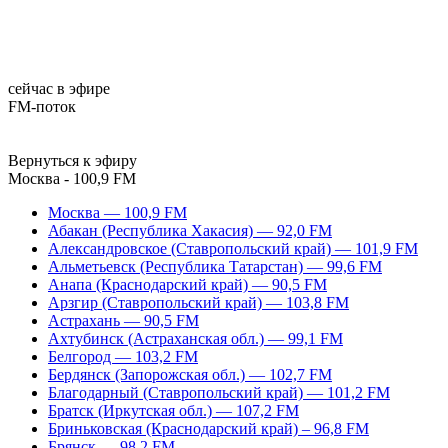
сейчас в эфире
FM-поток
Вернуться к эфиру
Москва - 100,9 FM
Москва — 100,9 FM
Абакан (Республика Хакасия) — 92,0 FM
Александровское (Ставропольский край) — 101,9 FM
Альметьевск (Республика Татарстан) — 99,6 FM
Анапа (Краснодарский край) — 90,5 FM
Арзгир (Ставропольский край) — 103,8 FM
Астрахань — 90,5 FM
Ахтубинск (Астраханская обл.) — 99,1 FM
Белгород — 103,2 FM
Бердянск (Запорожская обл.) — 102,7 FM
Благодарный (Ставропольский край) — 101,2 FM
Братск (Иркутская обл.) — 107,2 FM
Бриньковская (Краснодарский край) – 96,8 FM
Брянск — 98,2 FM