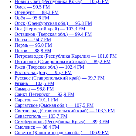
Новый Свет (Республика Крым) — 105,6 FM
Омск — 90,5 FM
Оренбург — 88,3 FM
Орёл — 95,6 FM
Орск (Оренбургская обл.) — 95,8 FM
Оса (Пермский край) — 103,3 FM
Осташков (Тверская обл.) — 99,4 FM
Пенза — 94,7 FM
Пермь — 95,0 FM
Псков — 88,8 FM
Петрозаводск (Республика Карелия) — 101,0 FM
Пятигорск (Ставропольский край) — 89,2 FM
Ржев (Тверская обл.) — 102,4 FM
Ростов-на-Дону — 95,7 FM
Русское (Ставропольский край) — 99,7 FM
Рязань — 102,5 FM
Самара — 96,8 FM
Санкт-Петербург — 92,9 FM
Саратов — 101,1 FM
Саргатское (Омская обл.) — 107,5 FM
Светлоград (Ставропольский край) — 103,3 FM
Севастополь — 103,7 FM
Симферополь (Республика Крым) — 89,3 FM
Смоленск — 88,4 FM
Советск (Калининградская обл.) — 106,9 FM