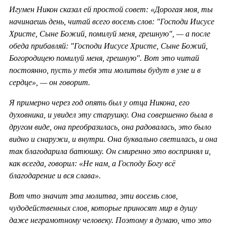
Игумен Никон сказал ей простой совет: «Дорогая моя, ты
начинаешь день, читай всего восемь слов: "Господи Иисусе
Христе, Сыне Божий, помилуй меня, грешную", — а после
обеда прибавляй: "Господи Иисусе Христе, Сыне Божий,
Богородицею помилуй меня, грешную". Вот это читай
постоянно, пусть у тебя эти молитвы будут в уме и в
сердце», — он говорит.
Я примерно через год опять был у отца Никона, его
духовника, и увидел эту старушку. Она совершенно была в
другом виде, она преобразилась, она радовалась, это было
видно и снаружи, и внутри. Она буквально светилась, и она
так благодарила батюшку. Он смиренно это воспринял и,
как всегда, говорил: «Не нам, а Господу Богу всё
благодарение и вся слава».
Вот что значит эта молитва, эти восемь слов,
чудодейственных слов, которые приносят мир в душу
даже неграмотному человеку. Поэтому я думаю, что это