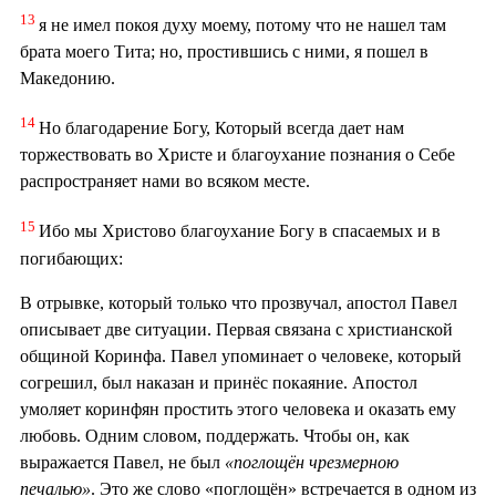
13
я не имел покоя духу моему, потому что не нашел там
брата моего Тита; но, простившись с ними, я пошел в
Македонию.
14
Но благодарение Богу, Который всегда дает нам
торжествовать во Христе и благоухание познания о Себе
распространяет нами во всяком месте.
15
Ибо мы Христово благоухание Богу в спасаемых и в
погибающих:
В отрывке, который только что прозвучал, апостол Павел
описывает две ситуации. Первая связана с христианской
общиной Коринфа. Павел упоминает о человеке, который
согрешил, был наказан и принёс покаяние. Апостол
умоляет коринфян простить этого человека и оказать ему
любовь. Одним словом, поддержать. Чтобы он, как
выражается Павел, не был
«поглощён чрезмерною
печалью»
. Это же слово «поглощён» встречается в одном из