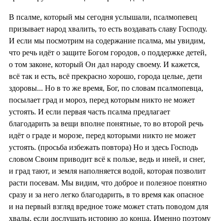
В псалме, который мы сегодня услышали, псалмопевец
призывает народ хвалить, то есть воздавать славу Господу.
И если мы посмотрим на содержание псалма, мы увидим,
что речь идёт о защите Богом городов, о поддержке детей,
о том законе, который Он дал народу своему. И кажется,
всё так и есть, всё прекрасно хорошо, города целые, дети
здоровы... Но в то же время, Бог, по словам псалмопевца,
посылает град и мороз, перед которым никто не может
устоять. И если первая часть псалма предлагает
благодарить за вещи вполне понятные, то во второй речь
идёт о граде и морозе, перед которыми никто не может
устоять. (просьба избежать повтора) Но и здесь Господь
словом Своим приводит всё к пользе, ведь и иней, и снег,
и град тают, и земля наполняется водой, которая позволит
расти посевам. Мы видим, что доброе и полезное понятно
сразу и за него легко благодарить, в то время как опасное
и на первый взгляд вредное тоже может стать поводом для
хвалы, если дослушать историю до конца. Именно поэтому