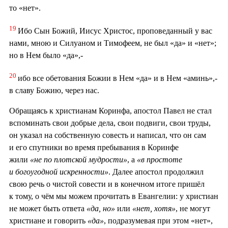
то «нет».
19
Ибо Сын Божий, Иисус Христос, проповеданный у вас
нами, мною и Силуаном и Тимофеем, не был «да» и «нет»;
но в Нем было «да»,-
20
ибо все обетования Божии в Нем «да» и в Нем «аминь»,-
в славу Божию, через нас.
Обращаясь к христианам Коринфа, апостол Павел не стал
вспоминать свои добрые дела, свои подвиги, свои труды,
он указал на собственную совесть и написал, что он сам
и его спутники во время пребывания в Коринфе
жили
«не по плотской мудрости»
, а
«в простоте
и богоугодной искренности»
. Далее апостол продолжил
свою речь о чистой совести и в конечном итоге пришёл
к тому, о чём мы можем прочитать в Евангелии: у христиан
не может быть ответа
«да, но»
или
«нет, хотя»
, не могут
христиане и говорить
«да»
, подразумевая при этом «нет»,