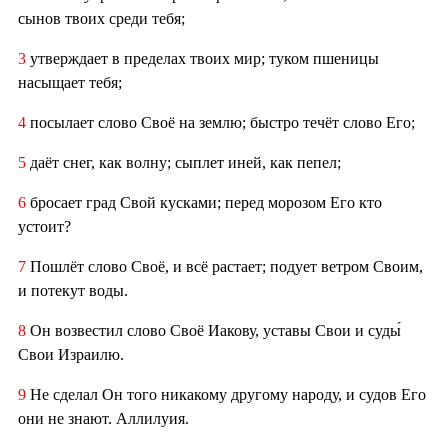
сынов твоих среди тебя;
3
утверждает в пределах твоих мир; туком пшеницы
насыщает тебя;
4
посылает слово Своё на землю; быстро течёт слово Его;
5
даёт снег, как волну; сыплет иней, как пепел;
6
бросает град Свой кусками; перед морозом Его кто
устоит?
7
Пошлёт слово Своё, и всё растает; подует ветром Своим,
и потекут воды.
8
Он возвестил слово Своё Иакову, уставы Свои и суды́
Свои Израилю.
9
Не сделал Он того никакому другому народу, и судов Его
они не знают. Аллилуия.