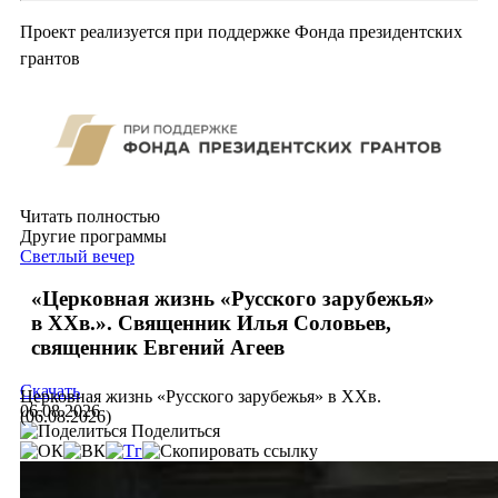
Проект реализуется при поддержке Фонда президентских
грантов
Читать полностью
Другие программы
Светлый вечер
«Церковная жизнь «Русского зарубежья»
в ХХв.». Священник Илья Соловьев,
священник Евгений Агеев
Скачать
Церковная жизнь «Русского зарубежья» в ХХв.
06.08.2026
(06.08.2026)
Поделиться