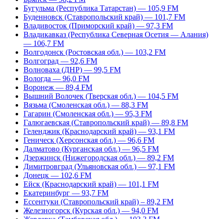
Бугульма (Республика Татарстан) — 105,9 FM
Буденновск (Ставропольский край) — 101,7 FM
Владивосток (Приморский край) — 97,3 FM
Владикавказ (Республика Северная Осетия — Алания)
— 106,7 FM
Волгодонск (Ростовская обл.) — 103,2 FM
Волгоград — 92,6 FM
Волноваха (ДНР) — 99,5 FM
Вологда — 96,0 FM
Воронеж — 89,4 FM
Вышний Волочек (Тверская обл.) — 104,5 FM
Вязьма (Смоленская обл.) — 88,3 FM
Гагарин (Смоленская обл.) — 95,3 FM
Галюгаевская (Ставропольский край) — 89,8 FM
Геленджик (Краснодарский край) — 93,1 FM
Геническ (Херсонская обл.) — 96,6 FM
Далматово (Курганская обл.) — 96,5 FM
Дзержинск (Нижегородская обл.) — 89,2 FM
Димитровград (Ульяновская обл.) — 97,1 FM
Донецк — 102,6 FM
Ейск (Краснодарский край) — 101,1 FM
Екатеринбург — 93,7 FM
Ессентуки (Ставропольский край) – 89,2 FM
Железногорск (Курская обл.) — 94,0 FM