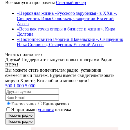
Все выпуски программы
Светлый вечер
«Церковная жизнь «Русского зарубежья» в ХХв.».
Священник Илья Соловьев, священник Евгений
Агеев
«Вера как точка опоры в бизнесе и жизни». Кира
Долгова
«Протопресвитер Георгий Шавельский». Священник
Илья Соловьев, Священник Евгений Агеев
Читать полностью
Друзья! Поддержите выпуски новых программ Радио
ВЕРА!
Вы можете стать попечителем радио, установив
ежемесячный платеж. Будем вместе свидетельствовать
миру о Христе, Его любви и милосердии!
500
1 000
5 000
Ежемесячно
Единоразово
Я принимаю
условия
платежа
Помочь радио
Помочь радио