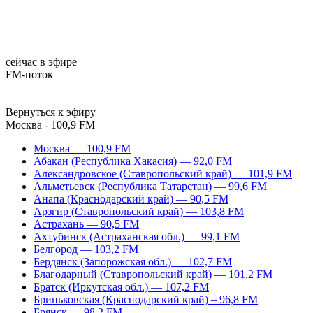
сейчас в эфире
FM-поток
Вернуться к эфиру
Москва - 100,9 FM
Москва — 100,9 FM
Абакан (Республика Хакасия) — 92,0 FM
Александровское (Ставропольский край) — 101,9 FM
Альметьевск (Республика Татарстан) — 99,6 FM
Анапа (Краснодарский край) — 90,5 FM
Арзгир (Ставропольский край) — 103,8 FM
Астрахань — 90,5 FM
Ахтубинск (Астраханская обл.) — 99,1 FM
Белгород — 103,2 FM
Бердянск (Запорожская обл.) — 102,7 FM
Благодарный (Ставропольский край) — 101,2 FM
Братск (Иркутская обл.) — 107,2 FM
Бриньковская (Краснодарский край) – 96,8 FM
Брянск — 98,2 FM