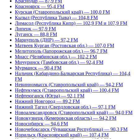
Краснодар — 87,9 FM
Красноярск — 95,4 FM
Курская (Ставропольский край) — 100,0 FM
Кызыл (Республика Тыва) — 104,8 FM
Лимасол (Республика Кипр) — 102,9 FM и 107,9 FM
Липецк — 97,9 FM
Луганск — 88,8 FM
Мариуполь (ДНР) — 97,2 FM
Матвеев Курган (Ростовская обл.) — 107,0 FM
Мелитополь (Запорожская обл.) — 96,7 FM
Миасс (Челябинская обл.) — 102,2 FM
Мичуринск (Тамбовская обл.) — 92,4 FM
Мурманск — 90,4 FM
Нальчик (Кабардино-Балкарская Республика) — 104,4
FM
Невинномысск (Ставропольский край) — 94,2 FM
Нефтекумск (Ставропольский край) — 100,4 FM
Нефтеюганск (Югра) — 92,1 FM
Нижний Новгород — 89,2 FM
Нижний Тагил (Свердловская обл.) — 97,1 FM
Новоалександровск (Ставропольский край) — 94,0 FM
Новокузнецк (Кемеровская область) — 94,2 FM
Новосибирск — 94,6 FM
Новочебоксарск (Чувашская Республика) — 90,3 FM
Норильск (Красноярский край) — 107,4 FM