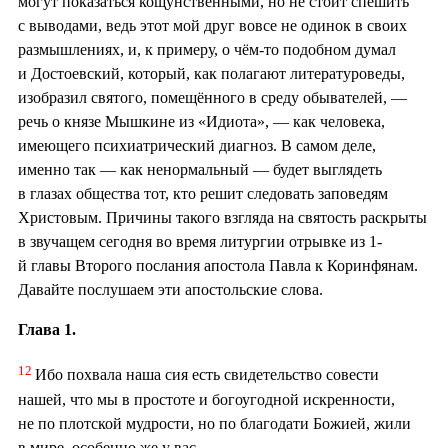
могут показаться кощунственными, но не стоит спешить
с выводами, ведь этот мой друг вовсе не одинок в своих
размышлениях, и, к примеру, о чём-то подобном думал
и Достоевский, который, как полагают литературоведы,
изобразил святого, помещённого в среду обывателей, —
речь о князе Мышкине из «Идиота», — как человека,
имеющего психиатрический диагноз. В самом деле,
именно так — как ненормальный — будет выглядеть
в глазах общества тот, кто решит следовать заповедям
Христовым. Причины такого взгляда на святость раскрыты
в звучащем сегодня во время литургии отрывке из 1-
й главы Второго послания апостола Павла к Коринфянам.
Давайте послушаем эти апостольские слова.
Глава 1.
12
Ибо похвала наша сия есть свидетельство совести
нашей, что мы в простоте и богоугодной искренности,
не по плотской мудрости, но по благодати Божией, жили
в мире, особенно же у вас.