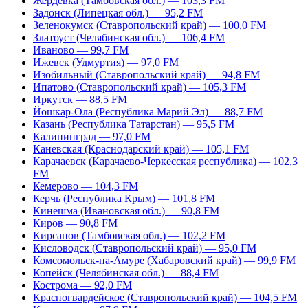
Жердевка (Тамбовская обл.) — 103,3 FM
Задонск (Липецкая обл.) — 95,2 FM
Зеленокумск (Ставропольский край) — 100,0 FM
Златоуст (Челябинская обл.) — 106,4 FM
Иваново — 99,7 FM
Ижевск (Удмуртия) — 97,0 FM
Изобильный (Ставропольский край) — 94,8 FM
Ипатово (Ставропольский край) — 105,3 FM
Иркутск — 88,5 FM
Йошкар-Ола (Республика Марий Эл) — 88,7 FM
Казань (Республика Татарстан) — 95,5 FM
Калининград — 97,0 FM
Каневская (Краснодарский край) — 105,1 FM
Карачаевск (Карачаево-Черкесская республика) — 102,3
FM
Кемерово — 104,3 FM
Керчь (Республика Крым) — 101,8 FM
Кинешма (Ивановская обл.) — 90,8 FM
Киров — 90,8 FM
Кирсанов (Тамбовская обл.) — 102,2 FM
Кисловодск (Ставропольский край) — 95,0 FM
Комсомольск-на-Амуре (Хабаровский край) — 99,9 FM
Копейск (Челябинская обл.) — 88,4 FM
Кострома — 92,0 FM
Красногвардейское (Ставропольский край) — 104,5 FM