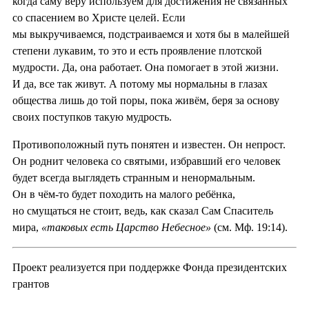
когда саму веру используем для достижения не связанных
со спасением во Христе целей. Если
мы выкручиваемся, подстраиваемся и хотя бы в малейшей
степени лукавим, то это и есть проявление плотской
мудрости. Да, она работает. Она помогает в этой жизни.
И да, все так живут. А потому мы нормальны в глазах
общества лишь до той поры, пока живём, беря за основу
своих поступков такую мудрость.
Противоположный путь понятен и известен. Он непрост.
Он роднит человека со святыми, избравший его человек
будет всегда выглядеть странным и ненормальным.
Он в чём-то будет походить на малого ребёнка,
но смущаться не стоит, ведь, как сказал Сам Спаситель
мира,
«таковых есть Царство Небесное»
(см. Мф. 19:14).
Проект реализуется при поддержке Фонда президентских
грантов