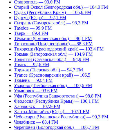
Ставрополь — 93,0 FM
Старый Оскол (Белгородская обл.) — 104,0 FM
Судак (Республика Крым) — 105,6 FM
Сургут (Югра) — 92,1 FM
Сызрань (Самарская обл.) — 98,3 FM
Тамбов — 99,9 FM
Тверь — 89,4 FM
Тёмкино (Смоленская обл.) — 96,1 FM
Тирасполь (Приднестровье) — 88,3 FM
Тихорецк (Краснодарский край) — 102,4 FM
Токмак (Запорожская обл.) — 104,9 FM
Тольятти (Самарская обл.) — 94,9 FM
Томск — 92,6 FM
Торжок (Тверская обл.) — 94,7 FM
Туапсе (Краснодарский край) — 106,5
Тюмень — 92,4 FM
Уварово (Тамбовская обл.) — 100,6 FM
Ульяновск — 93,6 FM
Уфа (Республика Башкортостан) — 98,8 FM
Феодосия (Республика Крым) — 106,1 FM
Хабаровск — 107,9 FM
Ханты-Мансийск (Югра) — 107,1 FM
Чебоксары (Чувашская Республика) — 90,3 FM
Челябинск — 88,4 FM
Череповец (Вологодская обл.) — 106,7 FM