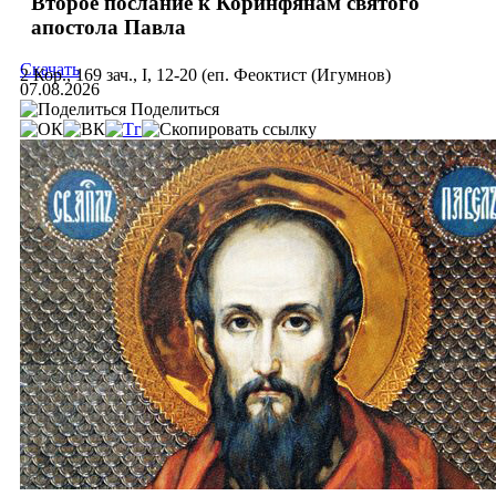
Второе послание к Коринфянам святого
апостола Павла
Скачать
2 Кор., 169 зач., I, 12-20 (еп. Феоктист (Игумнов)
07.08.2026
Поделиться