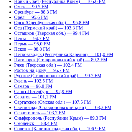
Новый Свет (Республика Крым) — 105,6 FM
Омск — 90,5 FM
Оренбург — 88,3 FM
Орёл — 95,6 FM
Орск (Оренбургская обл.) — 95,8 FM
Оса (Пермский край) — 103,3 FM
Осташков (Тверская обл.) — 99,4 FM
Пенза — 94,7 FM
Пермь — 95,0 FM
Псков — 88,8 FM
Петрозаводск (Республика Карелия) — 101,0 FM
Пятигорск (Ставропольский край) — 89,2 FM
Ржев (Тверская обл.) — 102,4 FM
Ростов-на-Дону — 95,7 FM
Русское (Ставропольский край) — 99,7 FM
Рязань — 102,5 FM
Самара — 96,8 FM
Санкт-Петербург — 92,9 FM
Саратов — 101,1 FM
Саргатское (Омская обл.) — 107,5 FM
Светлоград (Ставропольский край) — 103,3 FM
Севастополь — 103,7 FM
Симферополь (Республика Крым) — 89,3 FM
Смоленск — 88,4 FM
Советск (Калининградская обл.) — 106,9 FM