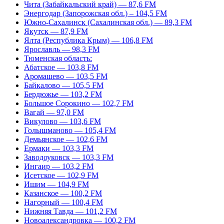
Чита (Забайкальский край) — 87,6 FM
Энергодар (Запорожская обл.) – 104,5 FM
Южно-Сахалинск (Сахалинская обл.) — 89,3 FM
Якутск — 87,9 FM
Ялта (Республика Крым) — 106,8 FM
Ярославль — 98,3 FM
Тюменская область:
Абатское — 103,8 FM
Аромашево — 103,5 FM
Байкалово — 105,5 FM
Бердюжье — 103,2 FM
Большое Сорокино — 102,7 FM
Вагай — 97,0 FM
Викулово — 103,6 FM
Голышманово — 105,4 FM
Демьянское — 102,6 FM
Ермаки — 103,3 FM
Заводоуковск — 103,3 FM
Ингаир — 103,2 FM
Исетское — 102,9 FM
Ишим — 104,9 FM
Казанское — 100,2 FM
Нагорный — 100,4 FM
Нижняя Тавда — 101,2 FM
Новоалександровка — 100,2 FM