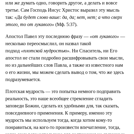
или же думать одно, говорить другое, а делать и вовсе
третье. Сам Господь Иисус Христос выразил эту мысль
так:
«Да будет слово ваше: да, да; нет, нет; а что сверх
этого, то от лукавого»
(Мф. 5:37).
Апостол Павел эту последнюю фразу —
«от лукавого»
—
несколько переосмыслил, он назвал такой
подход
«плотской мудростью»
. Ни Спаситель, ни Его
апостол не стали подробно расшифровывать свои мысли,
но из дальнейших слов Павла, а также из известного нам
о его жизни, мы можем сделать вывод о том, что же здесь
подразумевается.
Плотская мудрость — это попытка немного подправить
реальность, это наше всеобщее стремление сгладить
заповеди Божии, сделать их удобными для, так сказать,
повседневного применения. К примеру, именно эту
мудрость мы используем тогда, когда хотим кому-то
понравиться, на кого-то произвести впечатление, тогда,