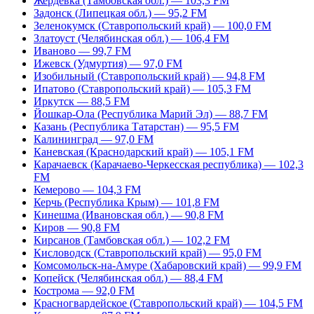
Жердевка (Тамбовская обл.) — 103,3 FM
Задонск (Липецкая обл.) — 95,2 FM
Зеленокумск (Ставропольский край) — 100,0 FM
Златоуст (Челябинская обл.) — 106,4 FM
Иваново — 99,7 FM
Ижевск (Удмуртия) — 97,0 FM
Изобильный (Ставропольский край) — 94,8 FM
Ипатово (Ставропольский край) — 105,3 FM
Иркутск — 88,5 FM
Йошкар-Ола (Республика Марий Эл) — 88,7 FM
Казань (Республика Татарстан) — 95,5 FM
Калининград — 97,0 FM
Каневская (Краснодарский край) — 105,1 FM
Карачаевск (Карачаево-Черкесская республика) — 102,3
FM
Кемерово — 104,3 FM
Керчь (Республика Крым) — 101,8 FM
Кинешма (Ивановская обл.) — 90,8 FM
Киров — 90,8 FM
Кирсанов (Тамбовская обл.) — 102,2 FM
Кисловодск (Ставропольский край) — 95,0 FM
Комсомольск-на-Амуре (Хабаровский край) — 99,9 FM
Копейск (Челябинская обл.) — 88,4 FM
Кострома — 92,0 FM
Красногвардейское (Ставропольский край) — 104,5 FM