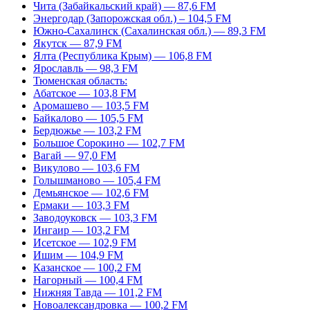
Чита (Забайкальский край) — 87,6 FM
Энергодар (Запорожская обл.) – 104,5 FM
Южно-Сахалинск (Сахалинская обл.) — 89,3 FM
Якутск — 87,9 FM
Ялта (Республика Крым) — 106,8 FM
Ярославль — 98,3 FM
Тюменская область:
Абатское — 103,8 FM
Аромашево — 103,5 FM
Байкалово — 105,5 FM
Бердюжье — 103,2 FM
Большое Сорокино — 102,7 FM
Вагай — 97,0 FM
Викулово — 103,6 FM
Голышманово — 105,4 FM
Демьянское — 102,6 FM
Ермаки — 103,3 FM
Заводоуковск — 103,3 FM
Ингаир — 103,2 FM
Исетское — 102,9 FM
Ишим — 104,9 FM
Казанское — 100,2 FM
Нагорный — 100,4 FM
Нижняя Тавда — 101,2 FM
Новоалександровка — 100,2 FM