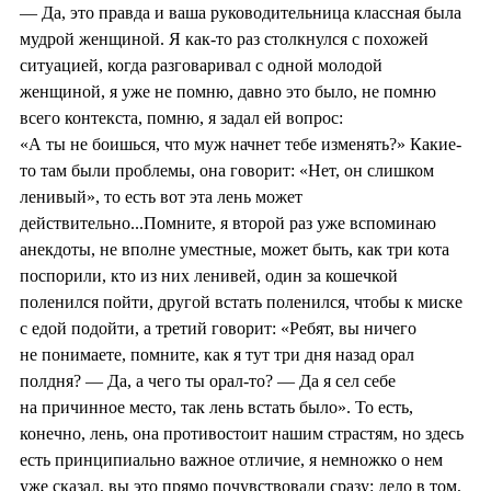
— Да, это правда и ваша руководительница классная была
мудрой женщиной. Я как-то раз столкнулся с похожей
ситуацией, когда разговаривал с одной молодой
женщиной, я уже не помню, давно это было, не помню
всего контекста, помню, я задал ей вопрос:
«А ты не боишься, что муж начнет тебе изменять?» Какие-
то там были проблемы, она говорит: «Нет, он слишком
ленивый», то есть вот эта лень может
действительно...Помните, я второй раз уже вспоминаю
анекдоты, не вполне уместные, может быть, как три кота
поспорили, кто из них ленивей, один за кошечкой
поленился пойти, другой встать поленился, чтобы к миске
с едой подойти, а третий говорит: «Ребят, вы ничего
не понимаете, помните, как я тут три дня назад орал
полдня? — Да, а чего ты орал-то? — Да я сел себе
на причинное место, так лень встать было». То есть,
конечно, лень, она противостоит нашим страстям, но здесь
есть принципиально важное отличие, я немножко о нем
уже сказал, вы это прямо почувствовали сразу: дело в том,