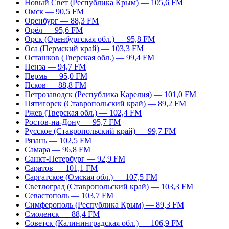
Новый Свет (Республика Крым) — 105,6 FM
Омск — 90,5 FM
Оренбург — 88,3 FM
Орёл — 95,6 FM
Орск (Оренбургская обл.) — 95,8 FM
Оса (Пермский край) — 103,3 FM
Осташков (Тверская обл.) — 99,4 FM
Пенза — 94,7 FM
Пермь — 95,0 FM
Псков — 88,8 FM
Петрозаводск (Республика Карелия) — 101,0 FM
Пятигорск (Ставропольский край) — 89,2 FM
Ржев (Тверская обл.) — 102,4 FM
Ростов-на-Дону — 95,7 FM
Русское (Ставропольский край) — 99,7 FM
Рязань — 102,5 FM
Самара — 96,8 FM
Санкт-Петербург — 92,9 FM
Саратов — 101,1 FM
Саргатское (Омская обл.) — 107,5 FM
Светлоград (Ставропольский край) — 103,3 FM
Севастополь — 103,7 FM
Симферополь (Республика Крым) — 89,3 FM
Смоленск — 88,4 FM
Советск (Калининградская обл.) — 106,9 FM