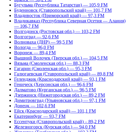
Бугульма (Республика Татарстан) — 105,9 FM
Буденновск (Ставропольский край) — 101,7 FM
Владивосток (Приморский край) — 97,3 FM
Владикавказ (Республика Северная Осетия — Алания)
— 106,7 FM
Волгодонск (Ростовская обл.) — 103,2 FM
Волгоград — 92,6 FM
Волноваха (ДНР) — 99,5 FM
Вологда — 96,0 FM
Воронеж — 89,4 FM
Вышний Волочек (Тверская обл.) — 104,5 FM
Вязьма (Смоленская обл.) — 88,3 FM
Гагарин (Смоленская обл.) — 95,3 FM
Галюгаевская (Ставропольский край) — 89,8 FM
Геленджик (Краснодарский край) — 93,1 FM
Геническ (Херсонская обл.) — 96,6 FM
Далматово (Курганская обл.) — 96,5 FM
Дзержинск (Нижегородская обл.) — 89,2 FM
Димитровград (Ульяновская обл.) — 97,1 FM
Донецк — 102,6 FM
Ейск (Краснодарский край) — 101,1 FM
Екатеринбург — 93,7 FM
Ессентуки (Ставропольский край) – 89,2 FM
Железногорск (Курская обл.) — 94,0 FM