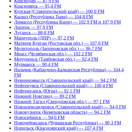
Краснодар — 87,9 FM
Красноярск — 95,4 FM
Курская (Ставропольский край) — 100,0 FM
Кызыл (Республика Тыва) — 104,8 FM
Лимасол (Республика Кипр) — 102,9 FM и 107,9 FM
Липецк — 97,9 FM
Луганск — 88,8 FM
Мариуполь (ДНР) — 97,2 FM
Матвеев Курган (Ростовская обл.) — 107,0 FM
Мелитополь (Запорожская обл.) — 96,7 FM
Миасс (Челябинская обл.) — 102,2 FM
Мичуринск (Тамбовская обл.) — 92,4 FM
Мурманск — 90,4 FM
Нальчик (Кабардино-Балкарская Республика) — 104,4
FM
Невинномысск (Ставропольский край) — 94,2 FM
Нефтекумск (Ставропольский край) — 100,4 FM
Нефтеюганск (Югра) — 92,1 FM
Нижний Новгород — 89,2 FM
Нижний Тагил (Свердловская обл.) — 97,1 FM
Новоалександровск (Ставропольский край) — 94,0 FM
Новокузнецк (Кемеровская область) — 94,2 FM
Новосибирск — 94,6 FM
Новочебоксарск (Чувашская Республика) — 90,3 FM
Норильск (Красноярский край) — 107,4 FM