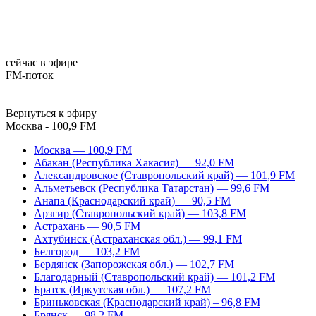
сейчас в эфире
FM-поток
Вернуться к эфиру
Москва - 100,9 FM
Москва — 100,9 FM
Абакан (Республика Хакасия) — 92,0 FM
Александровское (Ставропольский край) — 101,9 FM
Альметьевск (Республика Татарстан) — 99,6 FM
Анапа (Краснодарский край) — 90,5 FM
Арзгир (Ставропольский край) — 103,8 FM
Астрахань — 90,5 FM
Ахтубинск (Астраханская обл.) — 99,1 FM
Белгород — 103,2 FM
Бердянск (Запорожская обл.) — 102,7 FM
Благодарный (Ставропольский край) — 101,2 FM
Братск (Иркутская обл.) — 107,2 FM
Бриньковская (Краснодарский край) – 96,8 FM
Брянск — 98,2 FM