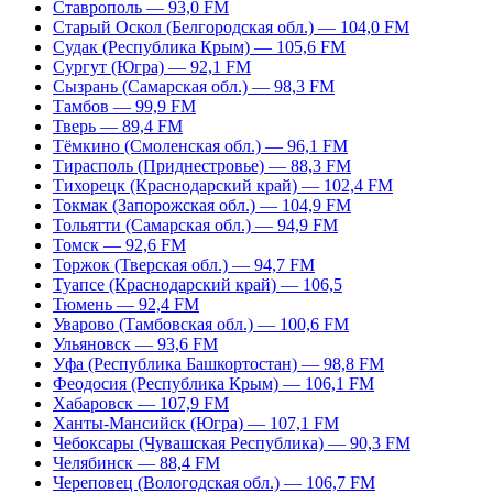
Ставрополь — 93,0 FM
Старый Оскол (Белгородская обл.) — 104,0 FM
Судак (Республика Крым) — 105,6 FM
Сургут (Югра) — 92,1 FM
Сызрань (Самарская обл.) — 98,3 FM
Тамбов — 99,9 FM
Тверь — 89,4 FM
Тёмкино (Смоленская обл.) — 96,1 FM
Тирасполь (Приднестровье) — 88,3 FM
Тихорецк (Краснодарский край) — 102,4 FM
Токмак (Запорожская обл.) — 104,9 FM
Тольятти (Самарская обл.) — 94,9 FM
Томск — 92,6 FM
Торжок (Тверская обл.) — 94,7 FM
Туапсе (Краснодарский край) — 106,5
Тюмень — 92,4 FM
Уварово (Тамбовская обл.) — 100,6 FM
Ульяновск — 93,6 FM
Уфа (Республика Башкортостан) — 98,8 FM
Феодосия (Республика Крым) — 106,1 FM
Хабаровск — 107,9 FM
Ханты-Мансийск (Югра) — 107,1 FM
Чебоксары (Чувашская Республика) — 90,3 FM
Челябинск — 88,4 FM
Череповец (Вологодская обл.) — 106,7 FM