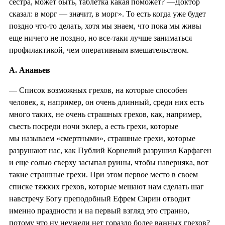
сестра, может быть, таблетка какая поможет? —Доктор
сказал: в морг — значит, в морг». То есть когда уже будет
поздно что-то делать, хотя мы знаем, что пока мы живы
еще ничего не поздно, но все-таки лучше заниматься
профилактикой, чем оперативным вмешательством.
А. Ананьев
— Список возможных грехов, на которые способен
человек, я, например, он очень длинный, среди них есть
много таких, не очень страшных грехов, как, например,
съесть посреди ночи эклер, а есть грехи, которые
мы называем «смертными», страшные грехи, которые
разрушают нас, как Публий Корнелий разрушил Карфаген
и еще солью сверху засыпал руины, чтобы наверняка, вот
такие страшные грехи. При этом первое место в своем
списке тяжких грехов, которые мешают нам сделать шаг
навстречу Богу преподобный Ефрем Сирин отводит
именно праздности и на первый взгляд это странно,
потому что ну неужели нет гораздо более важных грехов?