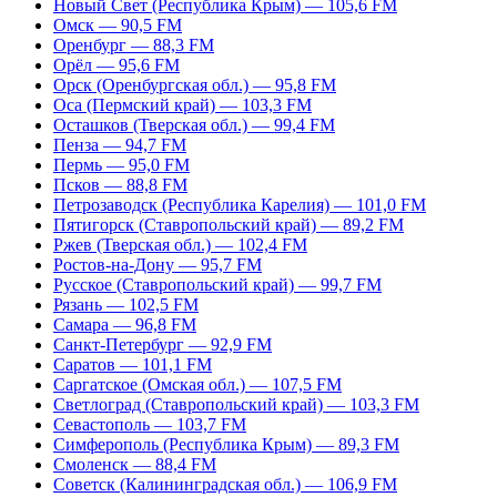
Новый Свет (Республика Крым) — 105,6 FM
Омск — 90,5 FM
Оренбург — 88,3 FM
Орёл — 95,6 FM
Орск (Оренбургская обл.) — 95,8 FM
Оса (Пермский край) — 103,3 FM
Осташков (Тверская обл.) — 99,4 FM
Пенза — 94,7 FM
Пермь — 95,0 FM
Псков — 88,8 FM
Петрозаводск (Республика Карелия) — 101,0 FM
Пятигорск (Ставропольский край) — 89,2 FM
Ржев (Тверская обл.) — 102,4 FM
Ростов-на-Дону — 95,7 FM
Русское (Ставропольский край) — 99,7 FM
Рязань — 102,5 FM
Самара — 96,8 FM
Санкт-Петербург — 92,9 FM
Саратов — 101,1 FM
Саргатское (Омская обл.) — 107,5 FM
Светлоград (Ставропольский край) — 103,3 FM
Севастополь — 103,7 FM
Симферополь (Республика Крым) — 89,3 FM
Смоленск — 88,4 FM
Советск (Калининградская обл.) — 106,9 FM