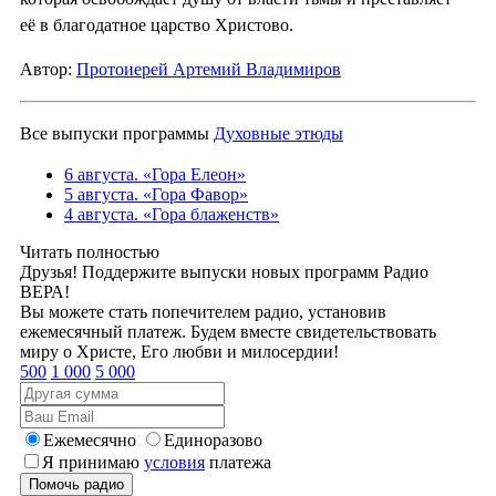
её в благодатное царство Христово.
Автор:
Протоиерей Артемий Владимиров
Все выпуски программы
Духовные этюды
6 августа. «Гора Елеон»
5 августа. «Гора Фавор»
4 августа. «Гора блаженств»
Читать полностью
Друзья! Поддержите выпуски новых программ Радио
ВЕРА!
Вы можете стать попечителем радио, установив
ежемесячный платеж. Будем вместе свидетельствовать
миру о Христе, Его любви и милосердии!
500
1 000
5 000
Ежемесячно
Единоразово
Я принимаю
условия
платежа
Помочь радио