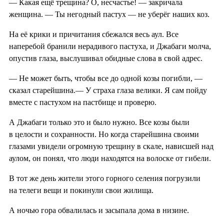
— Какая ещё трещина? О, несчастье! — закричала
женщина. — Ты негодный пастух — не уберёг наших коз.
На её крики и причитания сбежался весь аул. Все
наперебой бранили нерадивого пастуха, и Джабаги молча,
опустив глаза, выслушивал обидные слова в свой адрес.
— Не может быть, чтобы все до одной козы погибли, —
сказал старейшина.— У страха глаза велики. Я сам пойду
вместе с пастухом на пастбище и проверю.
А Джабаги только это и было нужно. Все козы были
в целости и сохранности. Но когда старейшина своими
глазами увидели огромную трещину в скале, нависшей над
аулом, он понял, что люди находятся на волоске от гибели.
В тот же день жители этого горного селения погрузили
на телеги вещи и покинули свои жилища.
А ночью гора обвалилась и засыпала дома в низине.