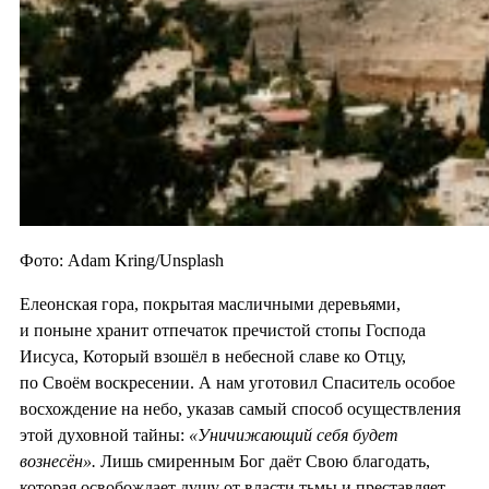
Фото: Adam Kring/Unsplash
Елеонская гора, покрытая масличными деревьями,
и поныне хранит отпечаток пречистой стопы Господа
Иисуса, Который взошёл в небесной славе ко Отцу,
по Своём воскресении. А нам уготовил Спаситель особое
восхождение на небо, указав самый способ осуществления
этой духовной тайны:
«Уничижающий себя будет
вознесён».
Лишь смиренным Бог даёт Свою благодать,
которая освобождает душу от власти тьмы и преставляет