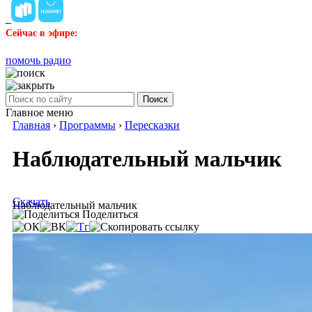
Сейчас в эфире:
помочь радио
Поиск
Главное меню
Главная
›
Программы
›
Пересказки
Наблюдательный мальчик
Скачать
Наблюдательный мальчик
Поделиться