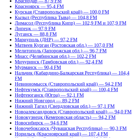
Краснодар — 87,9 FM
Красноярск — 95,4 FM
Курская (Ставропольский край) — 100,0 FM
Кызыл (Республика Тыва) — 104,8 FM
Лимасол (Республика Кипр) — 102,9 FM и 107,9 FM
Липецк — 97,9 FM
Луганск — 88,8 FM
Мариуполь (ДНР) — 97,2 FM
Матвеев Курган (Ростовская обл.) — 107,0 FM
Мелитополь (Запорожская обл.) — 96,7 FM
Миасс (Челябинская обл.) — 102,2 FM
Мичуринск (Тамбовская обл.) — 92,4 FM
Мурманск — 90,4 FM
Нальчик (Кабардино-Балкарская Республика) — 104,4
FM
Невинномысск (Ставропольский край) — 94,2 FM
Нефтекумск (Ставропольский край) — 100,4 FM
Нефтеюганск (Югра) — 92,1 FM
Нижний Новгород — 89,2 FM
Нижний Тагил (Свердловская обл.) — 97,1 FM
Новоалександровск (Ставропольский край) — 94,0 FM
Новокузнецк (Кемеровская область) — 94,2 FM
Новосибирск — 94,6 FM
Новочебоксарск (Чувашская Республика) — 90,3 FM
Норильск (Красноярский край) — 107,4 FM