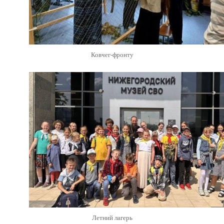
Ковчег-фронту
Летний лагерь