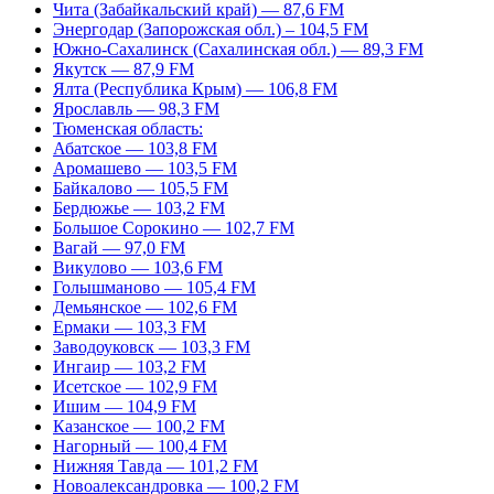
Чита (Забайкальский край) — 87,6 FM
Энергодар (Запорожская обл.) – 104,5 FM
Южно-Сахалинск (Сахалинская обл.) — 89,3 FM
Якутск — 87,9 FM
Ялта (Республика Крым) — 106,8 FM
Ярославль — 98,3 FM
Тюменская область:
Абатское — 103,8 FM
Аромашево — 103,5 FM
Байкалово — 105,5 FM
Бердюжье — 103,2 FM
Большое Сорокино — 102,7 FM
Вагай — 97,0 FM
Викулово — 103,6 FM
Голышманово — 105,4 FM
Демьянское — 102,6 FM
Ермаки — 103,3 FM
Заводоуковск — 103,3 FM
Ингаир — 103,2 FM
Исетское — 102,9 FM
Ишим — 104,9 FM
Казанское — 100,2 FM
Нагорный — 100,4 FM
Нижняя Тавда — 101,2 FM
Новоалександровка — 100,2 FM