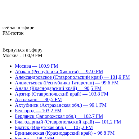
сейчас в эфире
FM-поток
Вернуться к эфиру
Москва - 100,9 FM
Москва — 100,9 FM
Абакан (Республика Хакасия) — 92,0 FM
Александровское (Ставропольский край) — 101,9 FM
Альметьевск (Республика Татарстан) — 99,6 FM
Анапа (Краснодарский край) — 90,5 FM
Арзгир (Ставропольский край) — 103,8 FM
Астрахань — 90,5 FM
Ахтубинск (Астраханская обл.) — 99,1 FM
Белгород — 103,2 FM
Бердянск (Запорожская обл.) — 102,7 FM
Благодарный (Ставропольский край) — 101,2 FM
Братск (Иркутская обл.) — 107,2 FM
Бриньковская (Краснодарский край) – 96,8 FM
Брянск — 98,2 FM