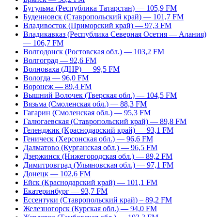
Бугульма (Республика Татарстан) — 105,9 FM
Буденновск (Ставропольский край) — 101,7 FM
Владивосток (Приморский край) — 97,3 FM
Владикавказ (Республика Северная Осетия — Алания)
— 106,7 FM
Волгодонск (Ростовская обл.) — 103,2 FM
Волгоград — 92,6 FM
Волноваха (ДНР) — 99,5 FM
Вологда — 96,0 FM
Воронеж — 89,4 FM
Вышний Волочек (Тверская обл.) — 104,5 FM
Вязьма (Смоленская обл.) — 88,3 FM
Гагарин (Смоленская обл.) — 95,3 FM
Галюгаевская (Ставропольский край) — 89,8 FM
Геленджик (Краснодарский край) — 93,1 FM
Геническ (Херсонская обл.) — 96,6 FM
Далматово (Курганская обл.) — 96,5 FM
Дзержинск (Нижегородская обл.) — 89,2 FM
Димитровград (Ульяновская обл.) — 97,1 FM
Донецк — 102,6 FM
Ейск (Краснодарский край) — 101,1 FM
Екатеринбург — 93,7 FM
Ессентуки (Ставропольский край) – 89,2 FM
Железногорск (Курская обл.) — 94,0 FM