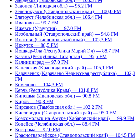
Жердевка (Тамбовская обл.) — 103,3 FM
Задонск (Липецкая обл.) — 95,2 FM
Зеленокумск (Ставропольский край) — 100,0 FM
Златоуст (Челябинская обл.) — 106,4 FM
Иваново — 99,7 FM
Ижевск (Удмуртия) — 97,0 FM
Изобильный (Ставропольский край) — 94,8 FM
Ипатово (Ставропольский край) — 105,3 FM
Иркутск — 88,5 FM
Йошкар-Ола (Республика Марий Эл) — 88,7 FM
Казань (Республика Татарстан) — 95,5 FM
Калининград — 97,0 FM
Каневская (Краснодарский край) — 105,1 FM
Карачаевск (Карачаево-Черкесская республика) — 102,3
FM
Кемерово — 104,3 FM
Керчь (Республика Крым) — 101,8 FM
Кинешма (Ивановская обл.) — 90,8 FM
Киров — 90,8 FM
Кирсанов (Тамбовская обл.) — 102,2 FM
Кисловодск (Ставропольский край) — 95,0 FM
Комсомольск-на-Амуре (Хабаровский край) — 99,9 FM
Копейск (Челябинская обл.) — 88,4 FM
Кострома — 92,0 FM
Красногвардейское (Ставропольский край) — 104,5 FM