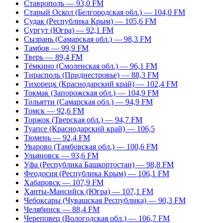
Ставрополь — 93,0 FM
Старый Оскол (Белгородская обл.) — 104,0 FM
Судак (Республика Крым) — 105,6 FM
Сургут (Югра) — 92,1 FM
Сызрань (Самарская обл.) — 98,3 FM
Тамбов — 99,9 FM
Тверь — 89,4 FM
Тёмкино (Смоленская обл.) — 96,1 FM
Тирасполь (Приднестровье) — 88,3 FM
Тихорецк (Краснодарский край) — 102,4 FM
Токмак (Запорожская обл.) — 104,9 FM
Тольятти (Самарская обл.) — 94,9 FM
Томск — 92,6 FM
Торжок (Тверская обл.) — 94,7 FM
Туапсе (Краснодарский край) — 106,5
Тюмень — 92,4 FM
Уварово (Тамбовская обл.) — 100,6 FM
Ульяновск — 93,6 FM
Уфа (Республика Башкортостан) — 98,8 FM
Феодосия (Республика Крым) — 106,1 FM
Хабаровск — 107,9 FM
Ханты-Мансийск (Югра) — 107,1 FM
Чебоксары (Чувашская Республика) — 90,3 FM
Челябинск — 88,4 FM
Череповец (Вологодская обл.) — 106,7 FM