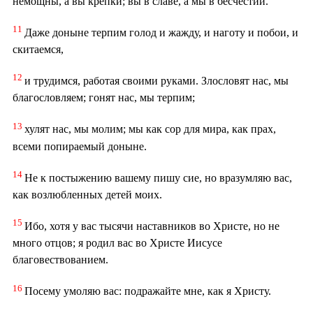
немощны, а вы крепки; вы в славе, а мы в бесчестии.
11
Даже доныне терпим голод и жажду, и наготу и побои, и
скитаемся,
12
и трудимся, работая своими руками. Злословят нас, мы
благословляем; гонят нас, мы терпим;
13
хулят нас, мы молим; мы как сор для мира, как прах,
всеми попираемый доныне.
14
Не к постыжению вашему пишу сие, но вразумляю вас,
как возлюбленных детей моих.
15
Ибо, хотя у вас тысячи наставников во Христе, но не
много отцов; я родил вас во Христе Иисусе
благовествованием.
16
Посему умоляю вас: подражайте мне, как я Христу.