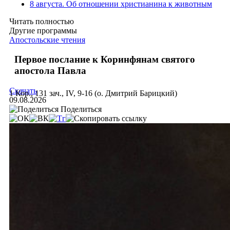
8 августа. Об отношении христианина к животным
Читать полностью
Другие программы
Апостольские чтения
Первое послание к Коринфянам святого
апостола Павла
Скачать
1 Кор., 131 зач., IV, 9-16 (о. Дмитрий Барицкий)
09.08.2026
Поделиться