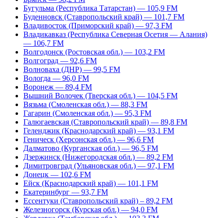
Бугульма (Республика Татарстан) — 105,9 FM
Буденновск (Ставропольский край) — 101,7 FM
Владивосток (Приморский край) — 97,3 FM
Владикавказ (Республика Северная Осетия — Алания)
— 106,7 FM
Волгодонск (Ростовская обл.) — 103,2 FM
Волгоград — 92,6 FM
Волноваха (ДНР) — 99,5 FM
Вологда — 96,0 FM
Воронеж — 89,4 FM
Вышний Волочек (Тверская обл.) — 104,5 FM
Вязьма (Смоленская обл.) — 88,3 FM
Гагарин (Смоленская обл.) — 95,3 FM
Галюгаевская (Ставропольский край) — 89,8 FM
Геленджик (Краснодарский край) — 93,1 FM
Геническ (Херсонская обл.) — 96,6 FM
Далматово (Курганская обл.) — 96,5 FM
Дзержинск (Нижегородская обл.) — 89,2 FM
Димитровград (Ульяновская обл.) — 97,1 FM
Донецк — 102,6 FM
Ейск (Краснодарский край) — 101,1 FM
Екатеринбург — 93,7 FM
Ессентуки (Ставропольский край) – 89,2 FM
Железногорск (Курская обл.) — 94,0 FM