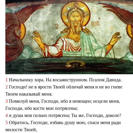
1
Начальнику хора. На восьмиструнном. Псалом Давида.
2
Господи! не в ярости Твоей обличай меня и не во гневе
Твоем наказывай меня.
3
Помилуй меня, Господи, ибо я немощен; исцели меня,
Господи, ибо кости мои потрясены;
4
и душа моя сильно потрясена; Ты же, Господи, доколе?
5
Обратись, Господи, избавь душу мою, спаси меня ради
милости Твоей,