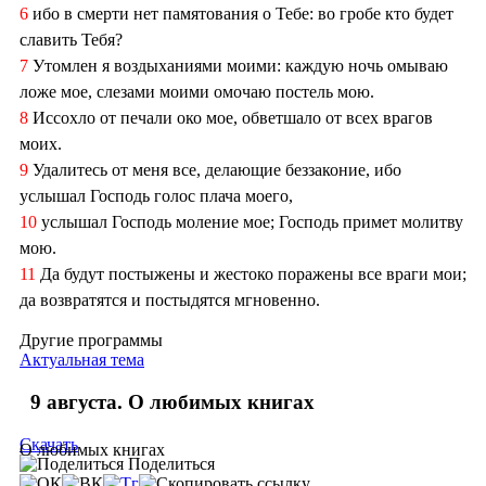
6
ибо в смерти нет памятования о Тебе: во гробе кто будет
славить Тебя?
7
Утомлен я воздыханиями моими: каждую ночь омываю
ложе мое, слезами моими омочаю постель мою.
8
Иссохло от печали око мое, обветшало от всех врагов
моих.
9
Удалитесь от меня все, делающие беззаконие, ибо
услышал Господь голос плача моего,
10
услышал Господь моление мое; Господь примет молитву
мою.
11
Да будут постыжены и жестоко поражены все враги мои;
да возвратятся и постыдятся мгновенно.
Другие программы
Актуальная тема
9 августа. О любимых книгах
Скачать
О любимых книгах
Поделиться