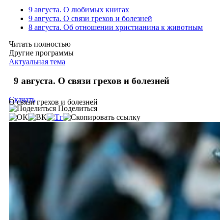
9 августа. О любимых книгах
9 августа. О связи грехов и болезней
8 августа. Об отношении христианина к животным
Читать полностью
Другие программы
Актуальная тема
9 августа. О связи грехов и болезней
Скачать
О связи грехов и болезней
Поделиться