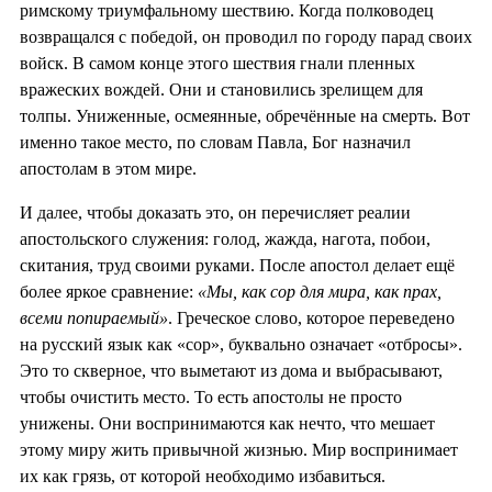
римскому триумфальному шествию. Когда полководец
возвращался с победой, он проводил по городу парад своих
войск. В самом конце этого шествия гнали пленных
вражеских вождей. Они и становились зрелищем для
толпы. Униженные, осмеянные, обречённые на смерть. Вот
именно такое место, по словам Павла, Бог назначил
апостолам в этом мире.
И далее, чтобы доказать это, он перечисляет реалии
апостольского служения: голод, жажда, нагота, побои,
скитания, труд своими руками. После апостол делает ещё
более яркое сравнение:
«Мы, как сор для мира, как прах,
всеми попираемый»
. Греческое слово, которое переведено
на русский язык как «сор», буквально означает «отбросы».
Это то скверное, что выметают из дома и выбрасывают,
чтобы очистить место. То есть апостолы не просто
унижены. Они воспринимаются как нечто, что мешает
этому миру жить привычной жизнью. Мир воспринимает
их как грязь, от которой необходимо избавиться.