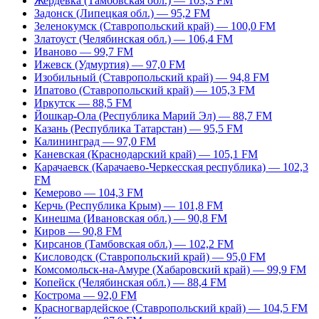
Жердевка (Тамбовская обл.) — 103,3 FM
Задонск (Липецкая обл.) — 95,2 FM
Зеленокумск (Ставропольский край) — 100,0 FM
Златоуст (Челябинская обл.) — 106,4 FM
Иваново — 99,7 FM
Ижевск (Удмуртия) — 97,0 FM
Изобильный (Ставропольский край) — 94,8 FM
Ипатово (Ставропольский край) — 105,3 FM
Иркутск — 88,5 FM
Йошкар-Ола (Республика Марий Эл) — 88,7 FM
Казань (Республика Татарстан) — 95,5 FM
Калининград — 97,0 FM
Каневская (Краснодарский край) — 105,1 FM
Карачаевск (Карачаево-Черкесская республика) — 102,3
FM
Кемерово — 104,3 FM
Керчь (Республика Крым) — 101,8 FM
Кинешма (Ивановская обл.) — 90,8 FM
Киров — 90,8 FM
Кирсанов (Тамбовская обл.) — 102,2 FM
Кисловодск (Ставропольский край) — 95,0 FM
Комсомольск-на-Амуре (Хабаровский край) — 99,9 FM
Копейск (Челябинская обл.) — 88,4 FM
Кострома — 92,0 FM
Красногвардейское (Ставропольский край) — 104,5 FM