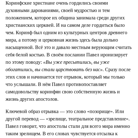
Коринфские христиане очень гордились своими
духовными дарованиями, своей мудростью и тем
положением, которое их община занимала среди других
христианских церквей. И на самом деле гордиться было
чем. Коринф был одним из культурных центров древнего
мира, а потому и церковная жизнь здесь была дольно
насыщенной. Всё это и давало местным верующим считать
себя белой костью. В своём послании Павел иронизирует
по этому поводу:
«Вы уже пресытились, вы уже
обогатились, вы стали царствовать без нас»
. Сразу после
этих слов и начинается тот отрывок, который мы только
что услышали. В нём Павел противопоставляет
самодовольству коринфян свою собственную жизнь и
жизнь других апостолов.
Ключевой образ отрывка — это слово «позорище». Или
другой перевод — «зрелище, театральное представление».
Павел говорит, что апостолы стали для всего мира именно
таким зрелищем. В его словах чувствуется отсылка к