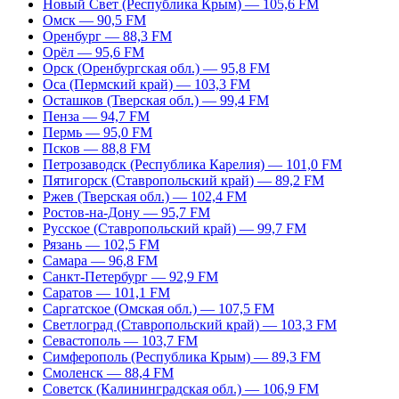
Новый Свет (Республика Крым) — 105,6 FM
Омск — 90,5 FM
Оренбург — 88,3 FM
Орёл — 95,6 FM
Орск (Оренбургская обл.) — 95,8 FM
Оса (Пермский край) — 103,3 FM
Осташков (Тверская обл.) — 99,4 FM
Пенза — 94,7 FM
Пермь — 95,0 FM
Псков — 88,8 FM
Петрозаводск (Республика Карелия) — 101,0 FM
Пятигорск (Ставропольский край) — 89,2 FM
Ржев (Тверская обл.) — 102,4 FM
Ростов-на-Дону — 95,7 FM
Русское (Ставропольский край) — 99,7 FM
Рязань — 102,5 FM
Самара — 96,8 FM
Санкт-Петербург — 92,9 FM
Саратов — 101,1 FM
Саргатское (Омская обл.) — 107,5 FM
Светлоград (Ставропольский край) — 103,3 FM
Севастополь — 103,7 FM
Симферополь (Республика Крым) — 89,3 FM
Смоленск — 88,4 FM
Советск (Калининградская обл.) — 106,9 FM