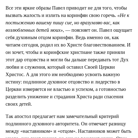
Все эти яркие образы Павел приводит не для того, чтобы
вызвать жалость и излить на коринфян свою горечь.
«Не к
постыжению вашему пишу сие, но вразумляю вас, как
возлюбленных детей моих»
, — поясняет он. Павел ощущает
себя духовным отцом коринфян. Ведь именно он, как
читаем сегодня, родил их во Христе благовествованием. И
он хочет, чтобы и коринфские христиане также приняли
этот дар отцовства и могли бы дальше передавать тот Дух
любви и служения, который оставил Своей Церкви
Христос. А для этого им необходимо усвоить важную
истину: подлинное духовное отцовство и лидерство в
Церкви измеряется не властью и успехом, а готовностью
разделить унижение и страдания Христа ради спасения
своих детей.
Так апостол предлагает нам замечательный критерий
подлинного духовного авторитета. Он отмечает разницу
между «наставником» и «отцом». Наставников может быть