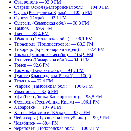
Ставрополь — 93,0 FM
Старый Оскол (Белгородская обл.) — 104,0 FM
Судак (Республика Крым) — 105,6 FM
Сургут (Югра) — 92,1 FM
Сызрань (Самарская обл.) — 98,3 FM
Тамбов — 99,9 FM
Тверь — 89,4 FM
Тёмкино (Смоленская обл.) — 96,1 FM
Тирасполь (Приднестровье) — 88,3 FM
Тихорецк (Краснодарский край) — 102,4 FM
Токмак (Запорожская обл.) — 104,9 FM
Тольятти (Самарская обл.) — 94,9 FM
Томск — 92,6 FM
Торжок (Тверская обл.) — 94,7 FM
Туапсе (Краснодарский край) — 106,5
Тюмень — 92,4 FM
Уварово (Тамбовская обл.) — 100,6 FM
Ульяновск — 93,6 FM
Уфа (Республика Башкортостан) — 98,8 FM
Феодосия (Республика Крым) — 106,1 FM
Хабаровск — 107,9 FM
Ханты-Мансийск (Югра) — 107,1 FM
Чебоксары (Чувашская Республика) — 90,3 FM
Челябинск — 88,4 FM
Череповец (Вологодская обл.) — 106,7 FM