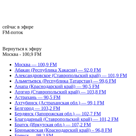
сейчас в эфире
FM-поток
Вернуться к эфиру
Москва - 100,9 FM
Москва — 100,9 FM
Абакан (Республика Хакасия) — 92,0 FM
Александровское (Ставропольский край) — 101,9 FM
Альметьевск (Республика Татарстан) — 99,6 FM
Анапа (Краснодарский край) — 90,5 FM
Арзгир (Ставропольский край) — 103,8 FM
Астрахань — 90,5 FM
Ахтубинск (Астраханская обл.) — 99,1 FM
Белгород — 103,2 FM
Бердянск (Запорожская обл.) — 102,7 FM
Благодарный (Ставропольский край) — 101,2 FM
Братск (Иркутская обл.) — 107,2 FM
Бриньковская (Краснодарский край) – 96,8 FM
Брянск — 98,2 FM