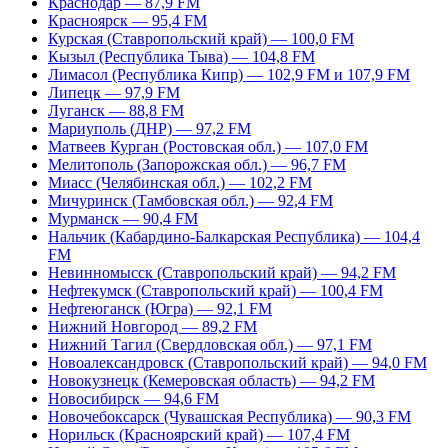
Краснодар — 87,9 FM
Красноярск — 95,4 FM
Курская (Ставропольский край) — 100,0 FM
Кызыл (Республика Тыва) — 104,8 FM
Лимасол (Республика Кипр) — 102,9 FM и 107,9 FM
Липецк — 97,9 FM
Луганск — 88,8 FM
Мариуполь (ДНР) — 97,2 FM
Матвеев Курган (Ростовская обл.) — 107,0 FM
Мелитополь (Запорожская обл.) — 96,7 FM
Миасс (Челябинская обл.) — 102,2 FM
Мичуринск (Тамбовская обл.) — 92,4 FM
Мурманск — 90,4 FM
Нальчик (Кабардино-Балкарская Республика) — 104,4
FM
Невинномысск (Ставропольский край) — 94,2 FM
Нефтекумск (Ставропольский край) — 100,4 FM
Нефтеюганск (Югра) — 92,1 FM
Нижний Новгород — 89,2 FM
Нижний Тагил (Свердловская обл.) — 97,1 FM
Новоалександровск (Ставропольский край) — 94,0 FM
Новокузнецк (Кемеровская область) — 94,2 FM
Новосибирск — 94,6 FM
Новочебоксарск (Чувашская Республика) — 90,3 FM
Норильск (Красноярский край) — 107,4 FM