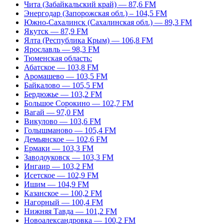
Чита (Забайкальский край) — 87,6 FM
Энергодар (Запорожская обл.) – 104,5 FM
Южно-Сахалинск (Сахалинская обл.) — 89,3 FM
Якутск — 87,9 FM
Ялта (Республика Крым) — 106,8 FM
Ярославль — 98,3 FM
Тюменская область:
Абатское — 103,8 FM
Аромашево — 103,5 FM
Байкалово — 105,5 FM
Бердюжье — 103,2 FM
Большое Сорокино — 102,7 FM
Вагай — 97,0 FM
Викулово — 103,6 FM
Голышманово — 105,4 FM
Демьянское — 102,6 FM
Ермаки — 103,3 FM
Заводоуковск — 103,3 FM
Ингаир — 103,2 FM
Исетское — 102,9 FM
Ишим — 104,9 FM
Казанское — 100,2 FM
Нагорный — 100,4 FM
Нижняя Тавда — 101,2 FM
Новоалександровка — 100,2 FM