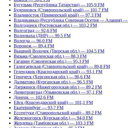
Бугульма (Республика Татарстан) — 105,9 FM
Буденновск (Ставропольский край) — 101,7 FM
Владивосток (Приморский край) — 97,3 FM
Владикавказ (Республика Северная Осетия — Алания) —
Волгодонск (Ростовская обл.) — 103,2 FM
Волгоград — 92,6 FM
Волноваха (ДНР) — 99,5 FM
Вологда — 96,0 FM
Воронеж — 89,4 FM
Вышний Волочек (Тверская обл.) — 104,5 FM
Вязьма (Смоленская обл.) — 88,3 FM
Гагарин (Смоленская обл.) — 95,3 FM
Галюгаевская (Ставропольский край) — 89,8 FM
Геленджик (Краснодарский край) — 93,1 FM
Геническ (Херсонская обл.) — 96,6 FM
Далматово (Курганская обл.) — 96,5 FM
Дзержинск (Нижегородская обл.) — 89,2 FM
Димитровград (Ульяновская обл.) — 97,1 FM
Донецк — 102,6 FM
Ейск (Краснодарский край) — 101,1 FM
Екатеринбург — 93,7 FM
Ессентуки (Ставропольский край) – 89,2 FM
Железногорск (Курская обл.) — 94,0 FM
Жердевка (Тамбовская обл.) — 103,3 FM