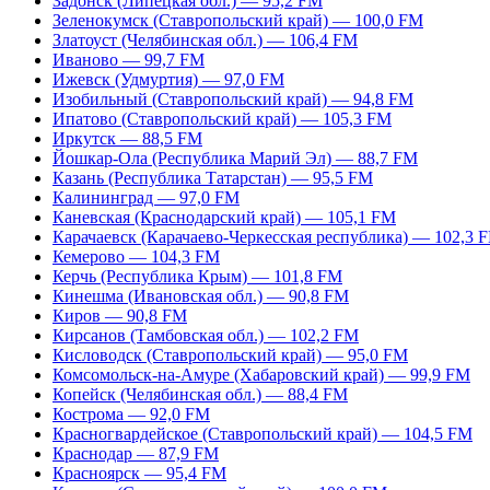
Задонск (Липецкая обл.) — 95,2 FM
Зеленокумск (Ставропольский край) — 100,0 FM
Златоуст (Челябинская обл.) — 106,4 FM
Иваново — 99,7 FM
Ижевск (Удмуртия) — 97,0 FM
Изобильный (Ставропольский край) — 94,8 FM
Ипатово (Ставропольский край) — 105,3 FM
Иркутск — 88,5 FM
Йошкар-Ола (Республика Марий Эл) — 88,7 FM
Казань (Республика Татарстан) — 95,5 FM
Калининград — 97,0 FM
Каневская (Краснодарский край) — 105,1 FM
Карачаевск (Карачаево-Черкесская республика) — 102,3 
Кемерово — 104,3 FM
Керчь (Республика Крым) — 101,8 FM
Кинешма (Ивановская обл.) — 90,8 FM
Киров — 90,8 FM
Кирсанов (Тамбовская обл.) — 102,2 FM
Кисловодск (Ставропольский край) — 95,0 FM
Комсомольск-на-Амуре (Хабаровский край) — 99,9 FM
Копейск (Челябинская обл.) — 88,4 FM
Кострома — 92,0 FM
Красногвардейское (Ставропольский край) — 104,5 FM
Краснодар — 87,9 FM
Красноярск — 95,4 FM