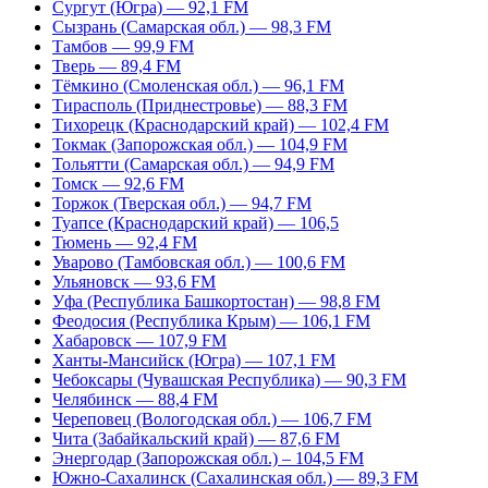
Сургут (Югра) — 92,1 FM
Сызрань (Самарская обл.) — 98,3 FM
Тамбов — 99,9 FM
Тверь — 89,4 FM
Тёмкино (Смоленская обл.) — 96,1 FM
Тирасполь (Приднестровье) — 88,3 FM
Тихорецк (Краснодарский край) — 102,4 FM
Токмак (Запорожская обл.) — 104,9 FM
Тольятти (Самарская обл.) — 94,9 FM
Томск — 92,6 FM
Торжок (Тверская обл.) — 94,7 FM
Туапсе (Краснодарский край) — 106,5
Тюмень — 92,4 FM
Уварово (Тамбовская обл.) — 100,6 FM
Ульяновск — 93,6 FM
Уфа (Республика Башкортостан) — 98,8 FM
Феодосия (Республика Крым) — 106,1 FM
Хабаровск — 107,9 FM
Ханты-Мансийск (Югра) — 107,1 FM
Чебоксары (Чувашская Республика) — 90,3 FM
Челябинск — 88,4 FM
Череповец (Вологодская обл.) — 106,7 FM
Чита (Забайкальский край) — 87,6 FM
Энергодар (Запорожская обл.) – 104,5 FM
Южно-Сахалинск (Сахалинская обл.) — 89,3 FM