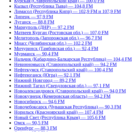
Курская (Ставропольский край) — 100,0 FM
Кызыл (Республика Тыва) — 104,8 FM
Лимасол (Республика Кипр) — 102,9 FM и 107,9 FM
Липецк — 97,9 FM
Луганск — 88,8 FM
Мариуполь (ДНР) — 97,2 FM
Матвеев Курган (Ростовская обл.) — 107,0 FM
Мелитополь (Запорожская обл.) — 96,7 FM
Миасс (Челябинская обл.) — 102,2 FM
Мичуринск (Тамбовская обл.) — 92,4 FM
Мурманск — 90,4 FM
Нальчик (Кабардино-Балкарская Республика) — 104,4 FM
Невинномысск (Ставропольский край) — 94,2 FM
Нефтекумск (Ставропольский край) — 100,4 FM
Нефтеюганск (Югра) — 92,1 FM
Нижний Новгород — 89,2 FM
Нижний Тагил (Свердловская обл.) — 97,1 FM
Новоалександровск (Ставропольский край) — 94,0 FM
Новокузнецк (Кемеровская область) — 94,2 FM
Новосибирск — 94,6 FM
Новочебоксарск (Чувашская Республика) — 90,3 FM
Норильск (Красноярский край) — 107,4 FM
Новый Свет (Республика Крым) — 105,6 FM
Омск — 90,5 FM
Оренбург — 88,3 FM