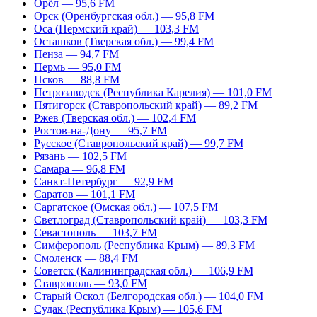
Орёл — 95,6 FM
Орск (Оренбургская обл.) — 95,8 FM
Оса (Пермский край) — 103,3 FM
Осташков (Тверская обл.) — 99,4 FM
Пенза — 94,7 FM
Пермь — 95,0 FM
Псков — 88,8 FM
Петрозаводск (Республика Карелия) — 101,0 FM
Пятигорск (Ставропольский край) — 89,2 FM
Ржев (Тверская обл.) — 102,4 FM
Ростов-на-Дону — 95,7 FM
Русское (Ставропольский край) — 99,7 FM
Рязань — 102,5 FM
Самара — 96,8 FM
Санкт-Петербург — 92,9 FM
Саратов — 101,1 FM
Саргатское (Омская обл.) — 107,5 FM
Светлоград (Ставропольский край) — 103,3 FM
Севастополь — 103,7 FM
Симферополь (Республика Крым) — 89,3 FM
Смоленск — 88,4 FM
Советск (Калининградская обл.) — 106,9 FM
Ставрополь — 93,0 FM
Старый Оскол (Белгородская обл.) — 104,0 FM
Судак (Республика Крым) — 105,6 FM