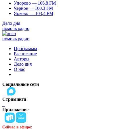
Упорово — 106,8 FM
Черное — 100,3 FM
Ярково — 103,4 FM
Дело дня
помочь радио
помочь радио
Программы
Расписание
Авторы
Дело дня
О нас
Социальные сети
Стриминги
Приложение
Сейчас в эфире: