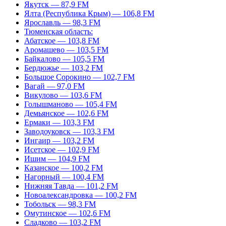
Якутск — 87,9 FM
Ялта (Республика Крым) — 106,8 FM
Ярославль — 98,3 FM
Тюменская область:
Абатское — 103,8 FM
Аромашево — 103,5 FM
Байкалово — 105,5 FM
Бердюжье — 103,2 FM
Большое Сорокино — 102,7 FM
Вагай — 97,0 FM
Викулово — 103,6 FM
Голышманово — 105,4 FM
Демьянское — 102,6 FM
Ермаки — 103,3 FM
Заводоуковск — 103,3 FM
Ингаир — 103,2 FM
Исетское — 102,9 FM
Ишим — 104,9 FM
Казанское — 100,2 FM
Нагорный — 100,4 FM
Нижняя Тавда — 101,2 FM
Новоалександровка — 100,2 FM
Тобольск — 98,3 FM
Омутинское — 102,6 FM
Сладково — 103,2 FM