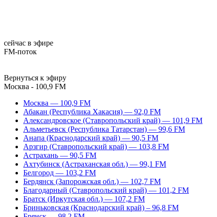
сейчас в эфире
FM-поток
Вернуться к эфиру
Москва - 100,9 FM
Москва — 100,9 FM
Абакан (Республика Хакасия) — 92,0 FM
Александровское (Ставропольский край) — 101,9 FM
Альметьевск (Республика Татарстан) — 99,6 FM
Анапа (Краснодарский край) — 90,5 FM
Арзгир (Ставропольский край) — 103,8 FM
Астрахань — 90,5 FM
Ахтубинск (Астраханская обл.) — 99,1 FM
Белгород — 103,2 FM
Бердянск (Запорожская обл.) — 102,7 FM
Благодарный (Ставропольский край) — 101,2 FM
Братск (Иркутская обл.) — 107,2 FM
Бриньковская (Краснодарский край) – 96,8 FM
Брянск — 98,2 FM