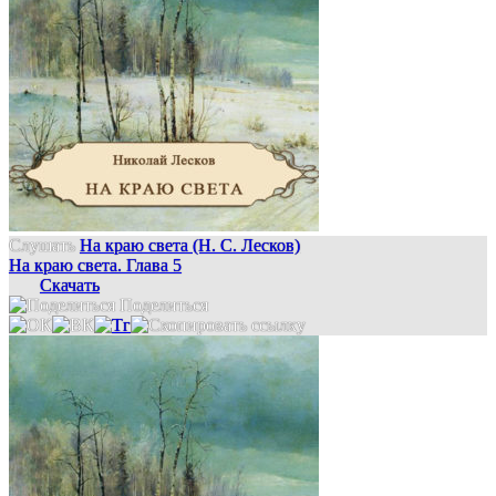
Слушать
На краю света (Н. С. Лесков)
На краю света. Глава 5
Скачать
Поделиться