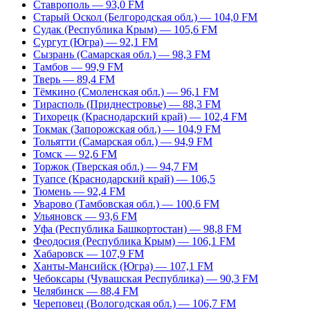
Ставрополь — 93,0 FM
Старый Оскол (Белгородская обл.) — 104,0 FM
Судак (Республика Крым) — 105,6 FM
Сургут (Югра) — 92,1 FM
Сызрань (Самарская обл.) — 98,3 FM
Тамбов — 99,9 FM
Тверь — 89,4 FM
Тёмкино (Смоленская обл.) — 96,1 FM
Тирасполь (Приднестровье) — 88,3 FM
Тихорецк (Краснодарский край) — 102,4 FM
Токмак (Запорожская обл.) — 104,9 FM
Тольятти (Самарская обл.) — 94,9 FM
Томск — 92,6 FM
Торжок (Тверская обл.) — 94,7 FM
Туапсе (Краснодарский край) — 106,5
Тюмень — 92,4 FM
Уварово (Тамбовская обл.) — 100,6 FM
Ульяновск — 93,6 FM
Уфа (Республика Башкортостан) — 98,8 FM
Феодосия (Республика Крым) — 106,1 FM
Хабаровск — 107,9 FM
Ханты-Мансийск (Югра) — 107,1 FM
Чебоксары (Чувашская Республика) — 90,3 FM
Челябинск — 88,4 FM
Череповец (Вологодская обл.) — 106,7 FM