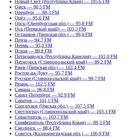
Новый Свет (Республика Крым) — 105,6 FM
Омск — 90,5 FM
Оренбург — 88,3 FM
Орёл — 95,6 FM
Орск (Оренбургская обл.) — 95,8 FM
Оса (Пермский край) — 103,3 FM
Осташков (Тверская обл.) — 99,4 FM
Пенза — 94,7 FM
Пермь — 95,0 FM
Псков — 88,8 FM
Петрозаводск (Республика Карелия) — 101,0 FM
Пятигорск (Ставропольский край) — 89,2 FM
Ржев (Тверская обл.) — 102,4 FM
Ростов-на-Дону — 95,7 FM
Русское (Ставропольский край) — 99,7 FM
Рязань — 102,5 FM
Самара — 96,8 FM
Санкт-Петербург — 92,9 FM
Саратов — 101,1 FM
Саргатское (Омская обл.) — 107,5 FM
Светлоград (Ставропольский край) — 103,3 FM
Севастополь — 103,7 FM
Симферополь (Республика Крым) — 89,3 FM
Смоленск — 88,4 FM
Советск (Калининградская обл.) — 106,9 FM