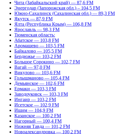
Чита (Забайкальский край) — 87,6 FM
Энергодар (Запорожская обл.) – 104,5 FM
Южно-Сахалинск (Сахалинская обл.) — 89,3 FM
Якутск — 87,9 FM
Ялта (Республика Крым) — 106,8 FM
Ярославль — 98,3 FM
Тюменская область:
Абатское — 103,8 FM
Аромашево — 103,5 FM
Байкалово — 105,5 FM
Бердюжье — 103,2 FM
Большое Сорокино — 102,7 FM
Вагай — 97,0 FM
Викулово — 103,6 FM
Голышманово — 105,4 FM
Демьянское — 102,6 FM
Ермаки — 103,3 FM
Заводоуковск — 103,3 FM
Ингаир — 103,2 FM
Исетское — 102,9 FM
Ишим — 104,9 FM
Казанское — 100,2 FM
Нагорный — 100,4 FM
Нижняя Тавда — 101,2 FM
Новоалександровка — 100,2 FM