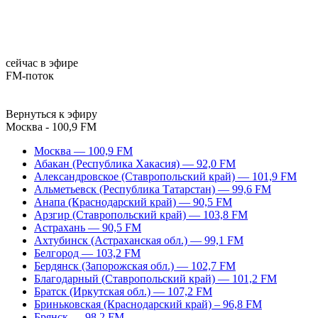
сейчас в эфире
FM-поток
Вернуться к эфиру
Москва - 100,9 FM
Москва — 100,9 FM
Абакан (Республика Хакасия) — 92,0 FM
Александровское (Ставропольский край) — 101,9 FM
Альметьевск (Республика Татарстан) — 99,6 FM
Анапа (Краснодарский край) — 90,5 FM
Арзгир (Ставропольский край) — 103,8 FM
Астрахань — 90,5 FM
Ахтубинск (Астраханская обл.) — 99,1 FM
Белгород — 103,2 FM
Бердянск (Запорожская обл.) — 102,7 FM
Благодарный (Ставропольский край) — 101,2 FM
Братск (Иркутская обл.) — 107,2 FM
Бриньковская (Краснодарский край) – 96,8 FM
Брянск — 98,2 FM