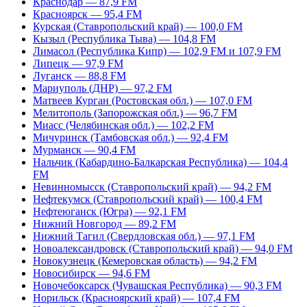
Краснодар — 87,9 FM
Красноярск — 95,4 FM
Курская (Ставропольский край) — 100,0 FM
Кызыл (Республика Тыва) — 104,8 FM
Лимасол (Республика Кипр) — 102,9 FM и 107,9 FM
Липецк — 97,9 FM
Луганск — 88,8 FM
Мариуполь (ДНР) — 97,2 FM
Матвеев Курган (Ростовская обл.) — 107,0 FM
Мелитополь (Запорожская обл.) — 96,7 FM
Миасс (Челябинская обл.) — 102,2 FM
Мичуринск (Тамбовская обл.) — 92,4 FM
Мурманск — 90,4 FM
Нальчик (Кабардино-Балкарская Республика) — 104,4
FM
Невинномысск (Ставропольский край) — 94,2 FM
Нефтекумск (Ставропольский край) — 100,4 FM
Нефтеюганск (Югра) — 92,1 FM
Нижний Новгород — 89,2 FM
Нижний Тагил (Свердловская обл.) — 97,1 FM
Новоалександровск (Ставропольский край) — 94,0 FM
Новокузнецк (Кемеровская область) — 94,2 FM
Новосибирск — 94,6 FM
Новочебоксарск (Чувашская Республика) — 90,3 FM
Норильск (Красноярский край) — 107,4 FM