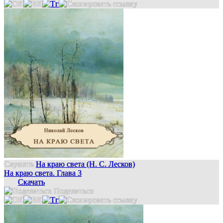
Слушать
На краю света (Н. С. Лесков)
На краю света. Глава 3
Скачать
Поделиться