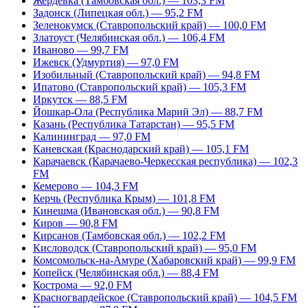
Жердевка (Тамбовская обл.) — 103,3 FM
Задонск (Липецкая обл.) — 95,2 FM
Зеленокумск (Ставропольский край) — 100,0 FM
Златоуст (Челябинская обл.) — 106,4 FM
Иваново — 99,7 FM
Ижевск (Удмуртия) — 97,0 FM
Изобильный (Ставропольский край) — 94,8 FM
Ипатово (Ставропольский край) — 105,3 FM
Иркутск — 88,5 FM
Йошкар-Ола (Республика Марий Эл) — 88,7 FM
Казань (Республика Татарстан) — 95,5 FM
Калининград — 97,0 FM
Каневская (Краснодарский край) — 105,1 FM
Карачаевск (Карачаево-Черкесская республика) — 102,3
FM
Кемерово — 104,3 FM
Керчь (Республика Крым) — 101,8 FM
Кинешма (Ивановская обл.) — 90,8 FM
Киров — 90,8 FM
Кирсанов (Тамбовская обл.) — 102,2 FM
Кисловодск (Ставропольский край) — 95,0 FM
Комсомольск-на-Амуре (Хабаровский край) — 99,9 FM
Копейск (Челябинская обл.) — 88,4 FM
Кострома — 92,0 FM
Красногвардейское (Ставропольский край) — 104,5 FM