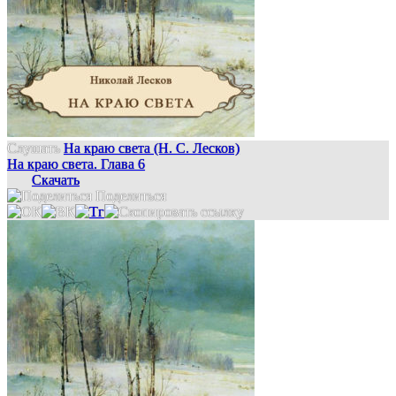
Слушать
На краю света (Н. С. Лесков)
На краю света. Глава 6
Скачать
Поделиться