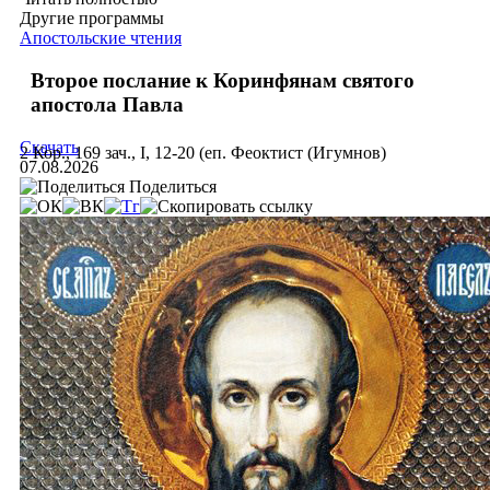
Другие программы
Апостольские чтения
Второе послание к Коринфянам святого
апостола Павла
Скачать
2 Кор., 169 зач., I, 12-20 (еп. Феоктист (Игумнов)
07.08.2026
Поделиться