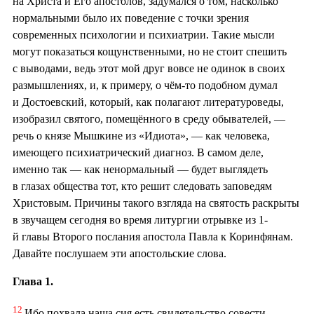
на Христа и Его апостолов, задумался о том, насколько
нормальными было их поведение с точки зрения
современных психологии и психиатрии. Такие мысли
могут показаться кощунственными, но не стоит спешить
с выводами, ведь этот мой друг вовсе не одинок в своих
размышлениях, и, к примеру, о чём-то подобном думал
и Достоевский, который, как полагают литературоведы,
изобразил святого, помещённого в среду обывателей, —
речь о князе Мышкине из «Идиота», — как человека,
имеющего психиатрический диагноз. В самом деле,
именно так — как ненормальный — будет выглядеть
в глазах общества тот, кто решит следовать заповедям
Христовым. Причины такого взгляда на святость раскрыты
в звучащем сегодня во время литургии отрывке из 1-
й главы Второго послания апостола Павла к Коринфянам.
Давайте послушаем эти апостольские слова.
Глава 1.
12
Ибо похвала наша сия есть свидетельство совести