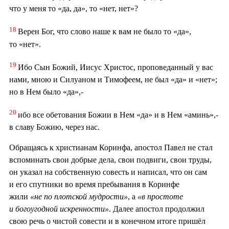
что у меня то «да, да», то «нет, нет»?
18
Верен Бог, что слово наше к вам не было то «да»,
то «нет».
19
Ибо Сын Божий, Иисус Христос, проповеданный у вас
нами, мною и Силуаном и Тимофеем, не был «да» и «нет»;
но в Нем было «да»,-
20
ибо все обетования Божии в Нем «да» и в Нем «аминь»,-
в славу Божию, через нас.
Обращаясь к христианам Коринфа, апостол Павел не стал
вспоминать свои добрые дела, свои подвиги, свои труды,
он указал на собственную совесть и написал, что он сам
и его спутники во время пребывания в Коринфе
жили
«не по плотской мудрости»
, а
«в простоте
и богоугодной искренности»
. Далее апостол продолжил
свою речь о чистой совести и в конечном итоге пришёл