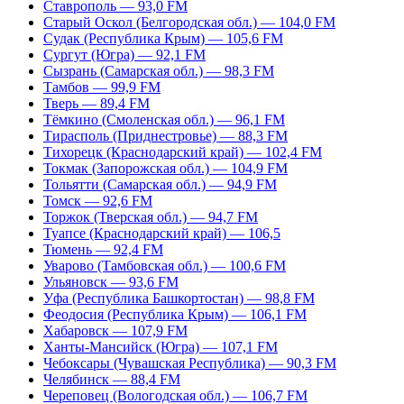
Ставрополь — 93,0 FM
Старый Оскол (Белгородская обл.) — 104,0 FM
Судак (Республика Крым) — 105,6 FM
Сургут (Югра) — 92,1 FM
Сызрань (Самарская обл.) — 98,3 FM
Тамбов — 99,9 FM
Тверь — 89,4 FM
Тёмкино (Смоленская обл.) — 96,1 FM
Тирасполь (Приднестровье) — 88,3 FM
Тихорецк (Краснодарский край) — 102,4 FM
Токмак (Запорожская обл.) — 104,9 FM
Тольятти (Самарская обл.) — 94,9 FM
Томск — 92,6 FM
Торжок (Тверская обл.) — 94,7 FM
Туапсе (Краснодарский край) — 106,5
Тюмень — 92,4 FM
Уварово (Тамбовская обл.) — 100,6 FM
Ульяновск — 93,6 FM
Уфа (Республика Башкортостан) — 98,8 FM
Феодосия (Республика Крым) — 106,1 FM
Хабаровск — 107,9 FM
Ханты-Мансийск (Югра) — 107,1 FM
Чебоксары (Чувашская Республика) — 90,3 FM
Челябинск — 88,4 FM
Череповец (Вологодская обл.) — 106,7 FM