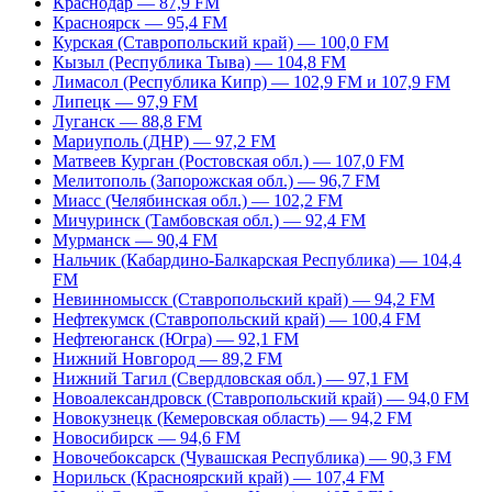
Краснодар — 87,9 FM
Красноярск — 95,4 FM
Курская (Ставропольский край) — 100,0 FM
Кызыл (Республика Тыва) — 104,8 FM
Лимасол (Республика Кипр) — 102,9 FM и 107,9 FM
Липецк — 97,9 FM
Луганск — 88,8 FM
Мариуполь (ДНР) — 97,2 FM
Матвеев Курган (Ростовская обл.) — 107,0 FM
Мелитополь (Запорожская обл.) — 96,7 FM
Миасс (Челябинская обл.) — 102,2 FM
Мичуринск (Тамбовская обл.) — 92,4 FM
Мурманск — 90,4 FM
Нальчик (Кабардино-Балкарская Республика) — 104,4
FM
Невинномысск (Ставропольский край) — 94,2 FM
Нефтекумск (Ставропольский край) — 100,4 FM
Нефтеюганск (Югра) — 92,1 FM
Нижний Новгород — 89,2 FM
Нижний Тагил (Свердловская обл.) — 97,1 FM
Новоалександровск (Ставропольский край) — 94,0 FM
Новокузнецк (Кемеровская область) — 94,2 FM
Новосибирск — 94,6 FM
Новочебоксарск (Чувашская Республика) — 90,3 FM
Норильск (Красноярский край) — 107,4 FM