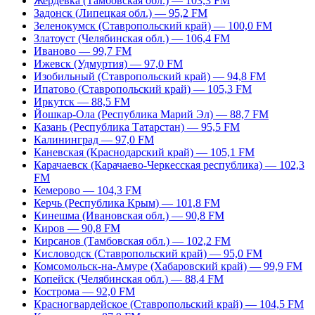
Жердевка (Тамбовская обл.) — 103,3 FM
Задонск (Липецкая обл.) — 95,2 FM
Зеленокумск (Ставропольский край) — 100,0 FM
Златоуст (Челябинская обл.) — 106,4 FM
Иваново — 99,7 FM
Ижевск (Удмуртия) — 97,0 FM
Изобильный (Ставропольский край) — 94,8 FM
Ипатово (Ставропольский край) — 105,3 FM
Иркутск — 88,5 FM
Йошкар-Ола (Республика Марий Эл) — 88,7 FM
Казань (Республика Татарстан) — 95,5 FM
Калининград — 97,0 FM
Каневская (Краснодарский край) — 105,1 FM
Карачаевск (Карачаево-Черкесская республика) — 102,3
FM
Кемерово — 104,3 FM
Керчь (Республика Крым) — 101,8 FM
Кинешма (Ивановская обл.) — 90,8 FM
Киров — 90,8 FM
Кирсанов (Тамбовская обл.) — 102,2 FM
Кисловодск (Ставропольский край) — 95,0 FM
Комсомольск-на-Амуре (Хабаровский край) — 99,9 FM
Копейск (Челябинская обл.) — 88,4 FM
Кострома — 92,0 FM
Красногвардейское (Ставропольский край) — 104,5 FM