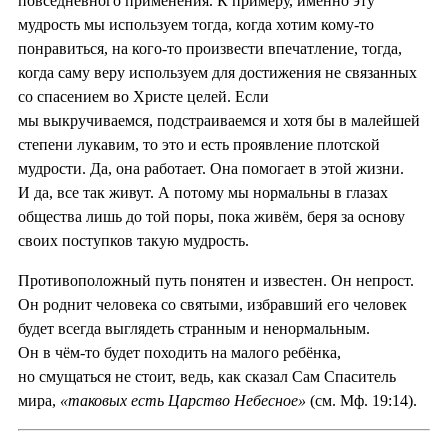
повседневного применения. К примеру, именно эту
мудрость мы используем тогда, когда хотим кому-то
понравиться, на кого-то произвести впечатление, тогда,
когда саму веру используем для достижения не связанных
со спасением во Христе целей. Если
мы выкручиваемся, подстраиваемся и хотя бы в малейшей
степени лукавим, то это и есть проявление плотской
мудрости. Да, она работает. Она помогает в этой жизни.
И да, все так живут. А потому мы нормальны в глазах
общества лишь до той поры, пока живём, беря за основу
своих поступков такую мудрость.
Противоположный путь понятен и известен. Он непрост.
Он роднит человека со святыми, избравший его человек
будет всегда выглядеть странным и ненормальным.
Он в чём-то будет походить на малого ребёнка,
но смущаться не стоит, ведь, как сказал Сам Спаситель
мира,
«таковых есть Царство Небесное»
(см. Мф. 19:14).