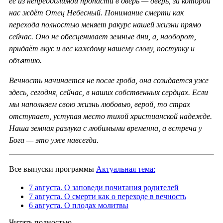
её из непреодолимой пропасти в дверь — дверь, за которой
нас ждёт Отец Небесный. Понимание смерти как
перехода полностью меняет ракурс нашей жизни прямо
сейчас. Оно не обесценивает земные дни, а, наоборот,
придаёт вкус и вес каждому нашему слову, поступку и
объятию.
Вечность начинается не после гроба, она созидается уже
здесь, сегодня, сейчас, в наших собственных сердцах. Если
мы наполняем свою жизнь любовью, верой, то страх
отступает, уступая место тихой христианской надежде.
Наша земная разлука с любимыми временна, а встреча у
Бога — это уже навсегда.
Все выпуски программы
Актуальная тема:
7 августа. О заповеди почитания родителей
7 августа. О смерти как о переходе в вечность
6 августа. О плодах молитвы
Читать полностью