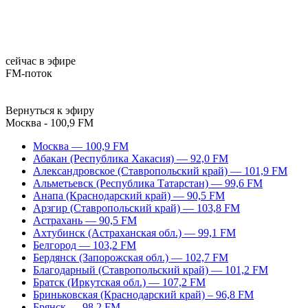
сейчас в эфире
FM-поток
Вернуться к эфиру
Москва - 100,9 FM
Москва — 100,9 FM
Абакан (Республика Хакасия) — 92,0 FM
Александровское (Ставропольский край) — 101,9 FM
Альметьевск (Республика Татарстан) — 99,6 FM
Анапа (Краснодарский край) — 90,5 FM
Арзгир (Ставропольский край) — 103,8 FM
Астрахань — 90,5 FM
Ахтубинск (Астраханская обл.) — 99,1 FM
Белгород — 103,2 FM
Бердянск (Запорожская обл.) — 102,7 FM
Благодарный (Ставропольский край) — 101,2 FM
Братск (Иркутская обл.) — 107,2 FM
Бриньковская (Краснодарский край) – 96,8 FM
Брянск — 98,2 FM