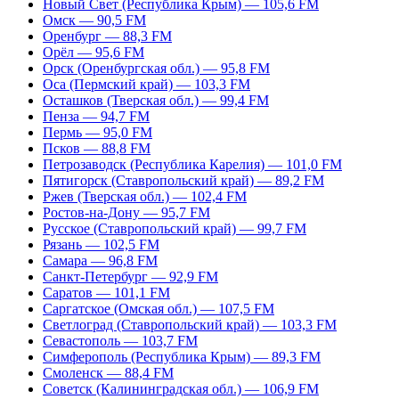
Новый Свет (Республика Крым) — 105,6 FM
Омск — 90,5 FM
Оренбург — 88,3 FM
Орёл — 95,6 FM
Орск (Оренбургская обл.) — 95,8 FM
Оса (Пермский край) — 103,3 FM
Осташков (Тверская обл.) — 99,4 FM
Пенза — 94,7 FM
Пермь — 95,0 FM
Псков — 88,8 FM
Петрозаводск (Республика Карелия) — 101,0 FM
Пятигорск (Ставропольский край) — 89,2 FM
Ржев (Тверская обл.) — 102,4 FM
Ростов-на-Дону — 95,7 FM
Русское (Ставропольский край) — 99,7 FM
Рязань — 102,5 FM
Самара — 96,8 FM
Санкт-Петербург — 92,9 FM
Саратов — 101,1 FM
Саргатское (Омская обл.) — 107,5 FM
Светлоград (Ставропольский край) — 103,3 FM
Севастополь — 103,7 FM
Симферополь (Республика Крым) — 89,3 FM
Смоленск — 88,4 FM
Советск (Калининградская обл.) — 106,9 FM