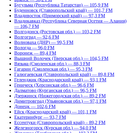
Бугульма (Республика Татарстан) — 105,9 FM
Буденновск (Ставропольский край) — 101,7 FM
Владивосток (Приморский край) — 97,3 FM
Владикавказ (Республика Северная Осетия — Алания)
— 106,7 FM
Волгодонск (Ростовская обл.) — 103,2 FM
Волгоград — 92,6 FM
Волноваха (ДНР) — 99,5 FM
Вологда — 96,0 FM
Воронеж — 89,4 FM
Вышний Волочек (Тверская обл.) — 104,5 FM
Вязьма (Смоленская обл.) — 88,3 FM
Гагарин (Смоленская обл.) — 95,3 FM
Галюгаевская (Ставропольский край) — 89,8 FM
Геленджик (Краснодарский край) — 93,1 FM
Геническ (Херсонская обл.) — 96,6 FM
Далматово (Курганская обл.) — 96,5 FM
Дзержинск (Нижегородская обл.) — 89,2 FM
Димитровград (Ульяновская обл.) — 97,1 FM
Донецк — 102,6 FM
Ейск (Краснодарский край) — 101,1 FM
Екатеринбург — 93,7 FM
Ессентуки (Ставропольский край) – 89,2 FM
Железногорск (Курская обл.) — 94,0 FM