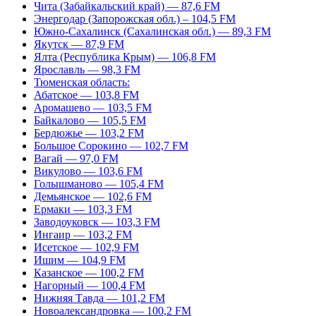
Чита (Забайкальский край) — 87,6 FM
Энергодар (Запорожская обл.) – 104,5 FM
Южно-Сахалинск (Сахалинская обл.) — 89,3 FM
Якутск — 87,9 FM
Ялта (Республика Крым) — 106,8 FM
Ярославль — 98,3 FM
Тюменская область:
Абатское — 103,8 FM
Аромашево — 103,5 FM
Байкалово — 105,5 FM
Бердюжье — 103,2 FM
Большое Сорокино — 102,7 FM
Вагай — 97,0 FM
Викулово — 103,6 FM
Голышманово — 105,4 FM
Демьянское — 102,6 FM
Ермаки — 103,3 FM
Заводоуковск — 103,3 FM
Ингаир — 103,2 FM
Исетское — 102,9 FM
Ишим — 104,9 FM
Казанское — 100,2 FM
Нагорный — 100,4 FM
Нижняя Тавда — 101,2 FM
Новоалександровка — 100,2 FM