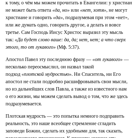
к тому, о чём мы можем прочитать в Евангелии: у христиан
не может быть ответа
«да, но»
или
«нет, хотя»
, не могут
христиане и говорить
«да»
, подразумевая при этом «нет»,
или же думать одно, говорить другое, а делать и вовсе
третье. Сам Господь Иисус Христос выразил эту мысль
так:
«Да будет слово ваше: да, да; нет, нет; а что сверх
этого, то от лукавого»
(Мф. 5:37).
Апостол Павел эту последнюю фразу —
«от лукавого»
—
несколько переосмыслил, он назвал такой
подход
«плотской мудростью»
. Ни Спаситель, ни Его
апостол не стали подробно расшифровывать свои мысли,
но из дальнейших слов Павла, а также из известного нам
о его жизни, мы можем сделать вывод о том, что же здесь
подразумевается.
Плотская мудрость — это попытка немного подправить
реальность, это наше всеобщее стремление сгладить
заповеди Божии, сделать их удобными для, так сказать,