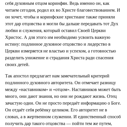
себя духовным отцом коринфян. Ведь именно он, как
читаем сегодня, родил их во Христе благовествованием. И
он хочет, чтобы и коринфские христиане также приняли
этот дар отцовства и могли бы дальше передавать тот Дух
любви и служения, который оставил Своей Церкви
Христос. А для этого им необходимо усвоить важную
истину: подлинное духовное отцовство и лидерство в
Церкви измеряется не властью и успехом, а готовностью
разделить унижение и страдания Христа ради спасения
своих детей.
Так апостол предлагает нам замечательный критерий
подлинного духовного авторитета. Он отмечает разницу
между «наставником» и «отцом». Наставников может быть
много, они дают знания, но они не рождают жизнь. Отец
зачастую один. Он не просто передаёт информацию о Боге.
Он отдаёт себя ребёнку целиком. Его авторитет не в
словах, а в жертвенном служении. И единственный способ
получить дар такого отцовства — пойти тем же путем,