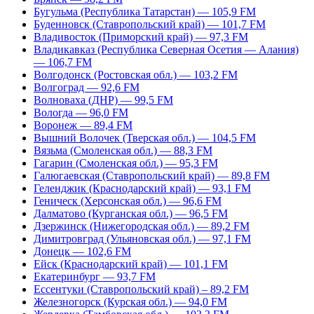
Бугульма (Республика Татарстан) — 105,9 FM
Буденновск (Ставропольский край) — 101,7 FM
Владивосток (Приморский край) — 97,3 FM
Владикавказ (Республика Северная Осетия — Алания)
— 106,7 FM
Волгодонск (Ростовская обл.) — 103,2 FM
Волгоград — 92,6 FM
Волноваха (ДНР) — 99,5 FM
Вологда — 96,0 FM
Воронеж — 89,4 FM
Вышний Волочек (Тверская обл.) — 104,5 FM
Вязьма (Смоленская обл.) — 88,3 FM
Гагарин (Смоленская обл.) — 95,3 FM
Галюгаевская (Ставропольский край) — 89,8 FM
Геленджик (Краснодарский край) — 93,1 FM
Геническ (Херсонская обл.) — 96,6 FM
Далматово (Курганская обл.) — 96,5 FM
Дзержинск (Нижегородская обл.) — 89,2 FM
Димитровград (Ульяновская обл.) — 97,1 FM
Донецк — 102,6 FM
Ейск (Краснодарский край) — 101,1 FM
Екатеринбург — 93,7 FM
Ессентуки (Ставропольский край) – 89,2 FM
Железногорск (Курская обл.) — 94,0 FM