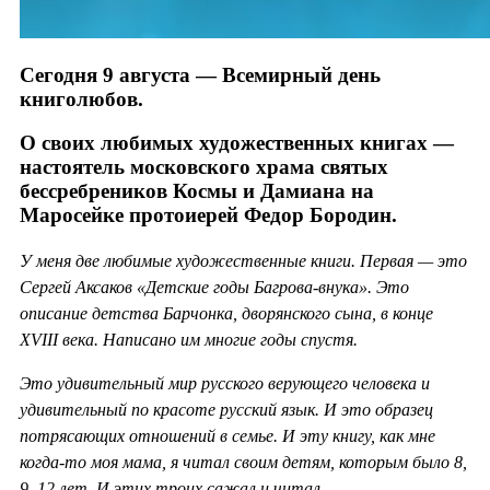
Сегодня 9 августа — Всемирный день
книголюбов.
О своих любимых художественных книгах —
настоятель московского храма святых
бессребреников Космы и Дамиана на
Маросейке протоиерей Федор Бородин.
У меня две любимые художественные книги. Первая — это
Сергей Аксаков «Детские годы Багрова-внука». Это
описание детства Барчонка, дворянского сына, в конце
XVIII века. Написано им многие годы спустя.
Это удивительный мир русского верующего человека и
удивительный по красоте русский язык. И это образец
потрясающих отношений в семье. И эту книгу, как мне
когда-то моя мама, я читал своим детям, которым было 8,
9, 12 лет. И этих троих сажал и читал.