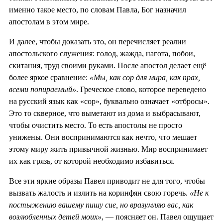
именно такое место, по словам Павла, Бог назначил
апостолам в этом мире.
И далее, чтобы доказать это, он перечисляет реалии
апостольского служения: голод, жажда, нагота, побои,
скитания, труд своими руками. После апостол делает ещё
более яркое сравнение:
«Мы, как сор для мира, как прах,
всеми попираемый»
. Греческое слово, которое переведено
на русский язык как «сор», буквально означает «отбросы».
Это то скверное, что выметают из дома и выбрасывают,
чтобы очистить место. То есть апостолы не просто
унижены. Они воспринимаются как нечто, что мешает
этому миру жить привычной жизнью. Мир воспринимает
их как грязь, от которой необходимо избавиться.
Все эти яркие образы Павел приводит не для того, чтобы
вызвать жалость и излить на коринфян свою горечь.
«Не к
постыжению вашему пишу сие, но вразумляю вас, как
возлюбленных детей моих»
, — поясняет он. Павел ощущает