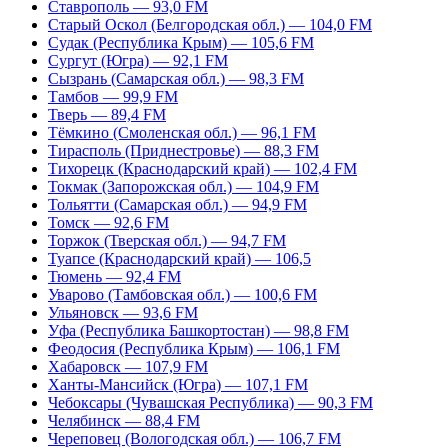
Ставрополь — 93,0 FM
Старый Оскол (Белгородская обл.) — 104,0 FM
Судак (Республика Крым) — 105,6 FM
Сургут (Югра) — 92,1 FM
Сызрань (Самарская обл.) — 98,3 FM
Тамбов — 99,9 FM
Тверь — 89,4 FM
Тёмкино (Смоленская обл.) — 96,1 FM
Тирасполь (Приднестровье) — 88,3 FM
Тихорецк (Краснодарский край) — 102,4 FM
Токмак (Запорожская обл.) — 104,9 FM
Тольятти (Самарская обл.) — 94,9 FM
Томск — 92,6 FM
Торжок (Тверская обл.) — 94,7 FM
Туапсе (Краснодарский край) — 106,5
Тюмень — 92,4 FM
Уварово (Тамбовская обл.) — 100,6 FM
Ульяновск — 93,6 FM
Уфа (Республика Башкортостан) — 98,8 FM
Феодосия (Республика Крым) — 106,1 FM
Хабаровск — 107,9 FM
Ханты-Мансийск (Югра) — 107,1 FM
Чебоксары (Чувашская Республика) — 90,3 FM
Челябинск — 88,4 FM
Череповец (Вологодская обл.) — 106,7 FM