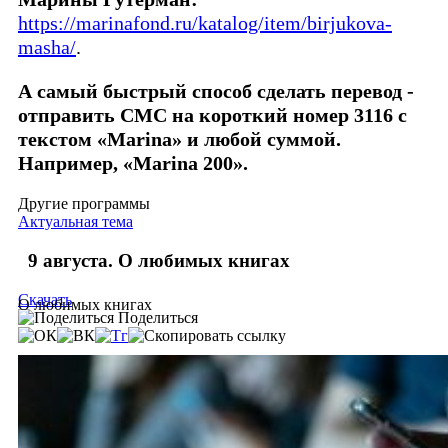
https://marinafond.ru/katalog/item/birjukova-
masha/
.
А самый быстрый способ сделать перевод -
отправить СМС на короткий номер 3116 с
текстом «Marina» и любой суммой.
Например, «Marina 200».
Другие программы
Актуальная тема
9 августа. О любимых книгах
Скачать
О любимых книгах
Поделиться