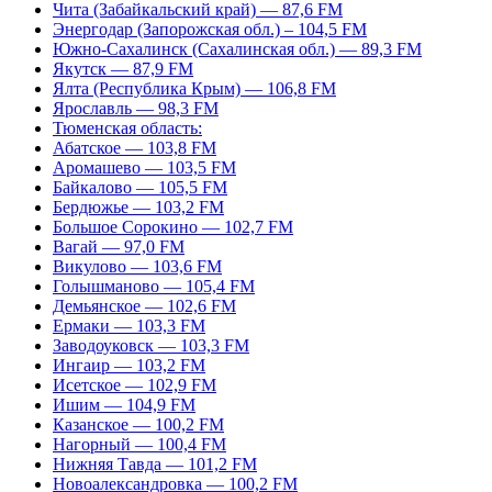
Чита (Забайкальский край) — 87,6 FM
Энергодар (Запорожская обл.) – 104,5 FM
Южно-Сахалинск (Сахалинская обл.) — 89,3 FM
Якутск — 87,9 FM
Ялта (Республика Крым) — 106,8 FM
Ярославль — 98,3 FM
Тюменская область:
Абатское — 103,8 FM
Аромашево — 103,5 FM
Байкалово — 105,5 FM
Бердюжье — 103,2 FM
Большое Сорокино — 102,7 FM
Вагай — 97,0 FM
Викулово — 103,6 FM
Голышманово — 105,4 FM
Демьянское — 102,6 FM
Ермаки — 103,3 FM
Заводоуковск — 103,3 FM
Ингаир — 103,2 FM
Исетское — 102,9 FM
Ишим — 104,9 FM
Казанское — 100,2 FM
Нагорный — 100,4 FM
Нижняя Тавда — 101,2 FM
Новоалександровка — 100,2 FM