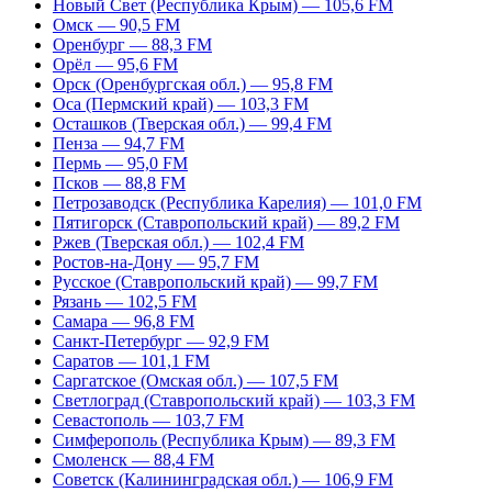
Новый Свет (Республика Крым) — 105,6 FM
Омск — 90,5 FM
Оренбург — 88,3 FM
Орёл — 95,6 FM
Орск (Оренбургская обл.) — 95,8 FM
Оса (Пермский край) — 103,3 FM
Осташков (Тверская обл.) — 99,4 FM
Пенза — 94,7 FM
Пермь — 95,0 FM
Псков — 88,8 FM
Петрозаводск (Республика Карелия) — 101,0 FM
Пятигорск (Ставропольский край) — 89,2 FM
Ржев (Тверская обл.) — 102,4 FM
Ростов-на-Дону — 95,7 FM
Русское (Ставропольский край) — 99,7 FM
Рязань — 102,5 FM
Самара — 96,8 FM
Санкт-Петербург — 92,9 FM
Саратов — 101,1 FM
Саргатское (Омская обл.) — 107,5 FM
Светлоград (Ставропольский край) — 103,3 FM
Севастополь — 103,7 FM
Симферополь (Республика Крым) — 89,3 FM
Смоленск — 88,4 FM
Советск (Калининградская обл.) — 106,9 FM