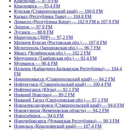
Краснодар — 87,9 FM
Красноярск — 95,4 FM
Курская (Ставропольский край) — 100,0 FM
Кызыл (Республика Тыва) — 104,8 FM
Лимасол (Республика Кипр) — 102,9 FM и 107,9 FM
Липецк — 97,9 FM
Луганск — 88,8 FM
Мариуполь (ДНР) — 97,2 FM
Матвеев Курган (Ростовская обл.) — 107,0 FM
Мелитополь (Запорожская обл.) — 96,7 FM
Миасс (Челябинская обл.) — 102,2 FM
Мичуринск (Тамбовская обл.) — 92,4 FM
Мурманск — 90,4 FM
Нальчик (Кабардино-Балкарская Республика) — 104,4
FM
Невинномысск (Ставропольский край) — 94,2 FM
Нефтекумск (Ставропольский край) — 100,4 FM
Нефтеюганск (Югра) — 92,1 FM
Нижний Новгород — 89,2 FM
Нижний Тагил (Свердловская обл.) — 97,1 FM
Новоалександровск (Ставропольский край) — 94,0 FM
Новокузнецк (Кемеровская область) — 94,2 FM
Новосибирск — 94,6 FM
Новочебоксарск (Чувашская Республика) — 90,3 FM
Норильск (Красноярский край) — 107,4 FM