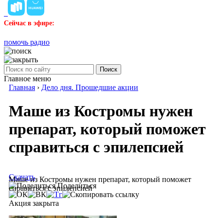
Сейчас в эфире:
помочь радио
Поиск
Главное меню
Главная
›
Дело дня. Прошедшие акции
Маше из Костромы нужен
препарат, который поможет
справиться с эпилепсией
Скачать
Маше из Костромы нужен препарат, который поможет
Поделиться
справиться с эпилепсией
Акция закрыта