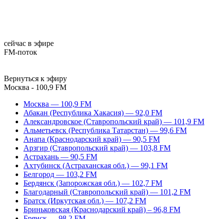
сейчас в эфире
FM-поток
Вернуться к эфиру
Москва - 100,9 FM
Москва — 100,9 FM
Абакан (Республика Хакасия) — 92,0 FM
Александровское (Ставропольский край) — 101,9 FM
Альметьевск (Республика Татарстан) — 99,6 FM
Анапа (Краснодарский край) — 90,5 FM
Арзгир (Ставропольский край) — 103,8 FM
Астрахань — 90,5 FM
Ахтубинск (Астраханская обл.) — 99,1 FM
Белгород — 103,2 FM
Бердянск (Запорожская обл.) — 102,7 FM
Благодарный (Ставропольский край) — 101,2 FM
Братск (Иркутская обл.) — 107,2 FM
Бриньковская (Краснодарский край) – 96,8 FM
Брянск — 98,2 FM