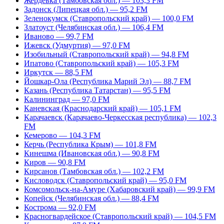
Жердевка (Тамбовская обл.) — 103,3 FM
Задонск (Липецкая обл.) — 95,2 FM
Зеленокумск (Ставропольский край) — 100,0 FM
Златоуст (Челябинская обл.) — 106,4 FM
Иваново — 99,7 FM
Ижевск (Удмуртия) — 97,0 FM
Изобильный (Ставропольский край) — 94,8 FM
Ипатово (Ставропольский край) — 105,3 FM
Иркутск — 88,5 FM
Йошкар-Ола (Республика Марий Эл) — 88,7 FM
Казань (Республика Татарстан) — 95,5 FM
Калининград — 97,0 FM
Каневская (Краснодарский край) — 105,1 FM
Карачаевск (Карачаево-Черкесская республика) — 102,3
FM
Кемерово — 104,3 FM
Керчь (Республика Крым) — 101,8 FM
Кинешма (Ивановская обл.) — 90,8 FM
Киров — 90,8 FM
Кирсанов (Тамбовская обл.) — 102,2 FM
Кисловодск (Ставропольский край) — 95,0 FM
Комсомольск-на-Амуре (Хабаровский край) — 99,9 FM
Копейск (Челябинская обл.) — 88,4 FM
Кострома — 92,0 FM
Красногвардейское (Ставропольский край) — 104,5 FM