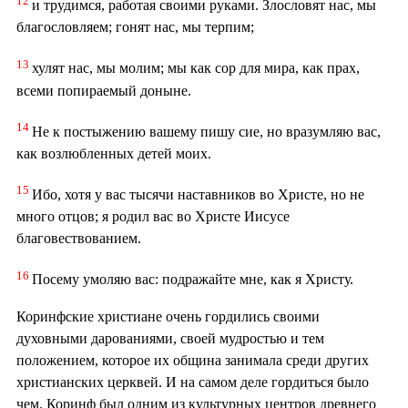
12
и трудимся, работая своими руками. Злословят нас, мы
благословляем; гонят нас, мы терпим;
13
хулят нас, мы молим; мы как сор для мира, как прах,
всеми попираемый доныне.
14
Не к постыжению вашему пишу сие, но вразумляю вас,
как возлюбленных детей моих.
15
Ибо, хотя у вас тысячи наставников во Христе, но не
много отцов; я родил вас во Христе Иисусе
благовествованием.
16
Посему умоляю вас: подражайте мне, как я Христу.
Коринфские христиане очень гордились своими
духовными дарованиями, своей мудростью и тем
положением, которое их община занимала среди других
христианских церквей. И на самом деле гордиться было
чем. Коринф был одним из культурных центров древнего