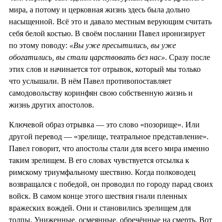
мира, а потому и церковная жизнь здесь была дольно
насыщенной. Всё это и давало местным верующим считать
себя белой костью. В своём послании Павел иронизирует
по этому поводу:
«Вы уже пресытились, вы уже
обогатились, вы стали царствовать без нас»
. Сразу после
этих слов и начинается тот отрывок, который мы только
что услышали. В нём Павел противопоставляет
самодовольству коринфян свою собственную жизнь и
жизнь других апостолов.
Ключевой образ отрывка — это слово «позорище». Или
другой перевод — «зрелище, театральное представление».
Павел говорит, что апостолы стали для всего мира именно
таким зрелищем. В его словах чувствуется отсылка к
римскому триумфальному шествию. Когда полководец
возвращался с победой, он проводил по городу парад своих
войск. В самом конце этого шествия гнали пленных
вражеских вождей. Они и становились зрелищем для
толпы. Униженные, осмеянные, обречённые на смерть. Вот