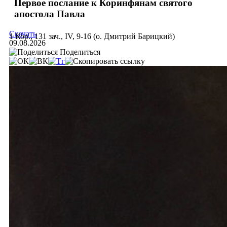
Первое послание к Коринфянам святого
апостола Павла
Скачать
1 Кор., 131 зач., IV, 9-16 (о. Дмитрий Барицкий)
09.08.2026
Поделиться