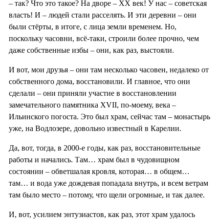
– так? Что это такое? На дворе – ХХ век! У нас – советская
власть! И – людей стали расселять. И эти деревни – они
были стёрты, в итоге, с лица земли временем. Но,
поскольку часовни, всё-таки, строили более прочно, чем
даже собственные избы – они, как раз, выстояли.
И вот, мои друзья – они там несколько часовен, недалеко от
собственного дома, восстановили. И главное, что они
сделали – они приняли участие в восстановлении
замечательного памятника XVII, по-моему, века –
Ильинского погоста. Это был храм, сейчас там – монастырь
уже, на Водлозере, довольно известный в Карелии.
Да, вот, тогда, в 2000-е годы, как раз, восстановительные
работы и начались. Там… храм был в чудовищном
состоянии – обветшалая кровля, которая… в общем…
там… и вода уже дождевая попадала внутрь, и всем ветрам
там было место – потому, что щели огромные, и так далее.
И, вот, усилием энтузиастов, как раз, этот храм удалось