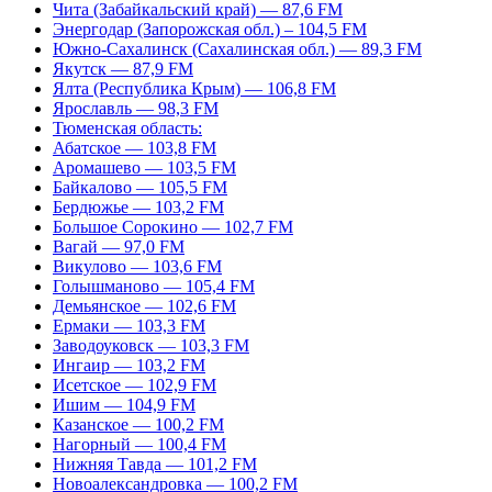
Чита (Забайкальский край) — 87,6 FM
Энергодар (Запорожская обл.) – 104,5 FM
Южно-Сахалинск (Сахалинская обл.) — 89,3 FM
Якутск — 87,9 FM
Ялта (Республика Крым) — 106,8 FM
Ярославль — 98,3 FM
Тюменская область:
Абатское — 103,8 FM
Аромашево — 103,5 FM
Байкалово — 105,5 FM
Бердюжье — 103,2 FM
Большое Сорокино — 102,7 FM
Вагай — 97,0 FM
Викулово — 103,6 FM
Голышманово — 105,4 FM
Демьянское — 102,6 FM
Ермаки — 103,3 FM
Заводоуковск — 103,3 FM
Ингаир — 103,2 FM
Исетское — 102,9 FM
Ишим — 104,9 FM
Казанское — 100,2 FM
Нагорный — 100,4 FM
Нижняя Тавда — 101,2 FM
Новоалександровка — 100,2 FM