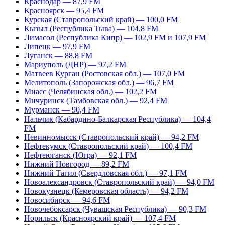
Краснодар — 87,9 FM
Красноярск — 95,4 FM
Курская (Ставропольский край) — 100,0 FM
Кызыл (Республика Тыва) — 104,8 FM
Лимасол (Республика Кипр) — 102,9 FM и 107,9 FM
Липецк — 97,9 FM
Луганск — 88,8 FM
Мариуполь (ДНР) — 97,2 FM
Матвеев Курган (Ростовская обл.) — 107,0 FM
Мелитополь (Запорожская обл.) — 96,7 FM
Миасс (Челябинская обл.) — 102,2 FM
Мичуринск (Тамбовская обл.) — 92,4 FM
Мурманск — 90,4 FM
Нальчик (Кабардино-Балкарская Республика) — 104,4
FM
Невинномысск (Ставропольский край) — 94,2 FM
Нефтекумск (Ставропольский край) — 100,4 FM
Нефтеюганск (Югра) — 92,1 FM
Нижний Новгород — 89,2 FM
Нижний Тагил (Свердловская обл.) — 97,1 FM
Новоалександровск (Ставропольский край) — 94,0 FM
Новокузнецк (Кемеровская область) — 94,2 FM
Новосибирск — 94,6 FM
Новочебоксарск (Чувашская Республика) — 90,3 FM
Норильск (Красноярский край) — 107,4 FM