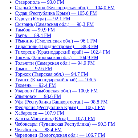
Ставрополь — 93,0 FM
Старый Оскол (Белгородская обл.) — 104,0 FM
Судак (Республика Крым) — 105,6 FM
Сургут (Югра) — 92,1 FM
Сызрань (Самарская обл.) — 98,3 FM
Тамбов — 99,9 FM
Тверь — 89,4 FM
Тёмкино (Смоленская обл.) — 96,1 FM
Тирасполь (Приднестровье) — 88,3 FM
Тихорецк (Краснодарский край) — 102,4 FM
Токмак (Запорожская обл.) — 104,9 FM
Тольятти (Самарская обл.) — 94,9 FM
Томск — 92,6 FM
Торжок (Тверская обл.) — 94,7 FM
Туапсе (Краснодарский край) — 106,5
Тюмень — 92,4 FM
Уварово (Тамбовская обл.) — 100,6 FM
Ульяновск — 93,6 FM
Уфа (Республика Башкортостан) — 98,8 FM
Феодосия (Республика Крым) — 106,1 FM
Хабаровск — 107,9 FM
Ханты-Мансийск (Югра) — 107,1 FM
Чебоксары (Чувашская Республика) — 90,3 FM
Челябинск — 88,4 FM
Череповец (Вологодская обл.) — 106,7 FM