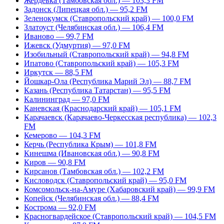
Жердевка (Тамбовская обл.) — 103,3 FM
Задонск (Липецкая обл.) — 95,2 FM
Зеленокумск (Ставропольский край) — 100,0 FM
Златоуст (Челябинская обл.) — 106,4 FM
Иваново — 99,7 FM
Ижевск (Удмуртия) — 97,0 FM
Изобильный (Ставропольский край) — 94,8 FM
Ипатово (Ставропольский край) — 105,3 FM
Иркутск — 88,5 FM
Йошкар-Ола (Республика Марий Эл) — 88,7 FM
Казань (Республика Татарстан) — 95,5 FM
Калининград — 97,0 FM
Каневская (Краснодарский край) — 105,1 FM
Карачаевск (Карачаево-Черкесская республика) — 102,3
FM
Кемерово — 104,3 FM
Керчь (Республика Крым) — 101,8 FM
Кинешма (Ивановская обл.) — 90,8 FM
Киров — 90,8 FM
Кирсанов (Тамбовская обл.) — 102,2 FM
Кисловодск (Ставропольский край) — 95,0 FM
Комсомольск-на-Амуре (Хабаровский край) — 99,9 FM
Копейск (Челябинская обл.) — 88,4 FM
Кострома — 92,0 FM
Красногвардейское (Ставропольский край) — 104,5 FM