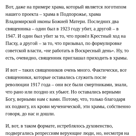
Вот, даже на примере храма, который является логотипом
нашего проекта – храма в Подпорожье, храма
Владимирской иконы Божией Матери. Последних два
священника – один был в 1923 году убит, а другой – в
1947. И один был убит за то, что провёл Крестный ход на
Пасху, а другой – за то, что призывал, по формулировке
советской власти, «не работать в Воскресный день». Ну, то
есть, очевидно, священник приглашал приходить в храмы.
И вот – таких священников очень много. Фактически, все
священники, которые оставались служить после
революции 1917 года – они все были смертниками, знали,
что рано или поздно их убьют. Но оставались верными
Богу, верными нам с вами. Потому, что, только благодаря
их подвигу, их крови мученической, эти храмы, собственно
говоря, до нас и дошли.
И, вот, в таком формате, истреблялось духовенство,
подвергались репрессиям верующие люди, но, несмотря на