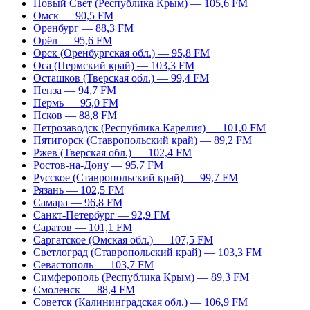
Новый Свет (Республика Крым) — 105,6 FM
Омск — 90,5 FM
Оренбург — 88,3 FM
Орёл — 95,6 FM
Орск (Оренбургская обл.) — 95,8 FM
Оса (Пермский край) — 103,3 FM
Осташков (Тверская обл.) — 99,4 FM
Пенза — 94,7 FM
Пермь — 95,0 FM
Псков — 88,8 FM
Петрозаводск (Республика Карелия) — 101,0 FM
Пятигорск (Ставропольский край) — 89,2 FM
Ржев (Тверская обл.) — 102,4 FM
Ростов-на-Дону — 95,7 FM
Русское (Ставропольский край) — 99,7 FM
Рязань — 102,5 FM
Самара — 96,8 FM
Санкт-Петербург — 92,9 FM
Саратов — 101,1 FM
Саргатское (Омская обл.) — 107,5 FM
Светлоград (Ставропольский край) — 103,3 FM
Севастополь — 103,7 FM
Симферополь (Республика Крым) — 89,3 FM
Смоленск — 88,4 FM
Советск (Калининградская обл.) — 106,9 FM