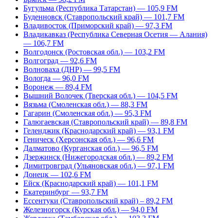
Бугульма (Республика Татарстан) — 105,9 FM
Буденновск (Ставропольский край) — 101,7 FM
Владивосток (Приморский край) — 97,3 FM
Владикавказ (Республика Северная Осетия — Алания)
— 106,7 FM
Волгодонск (Ростовская обл.) — 103,2 FM
Волгоград — 92,6 FM
Волноваха (ДНР) — 99,5 FM
Вологда — 96,0 FM
Воронеж — 89,4 FM
Вышний Волочек (Тверская обл.) — 104,5 FM
Вязьма (Смоленская обл.) — 88,3 FM
Гагарин (Смоленская обл.) — 95,3 FM
Галюгаевская (Ставропольский край) — 89,8 FM
Геленджик (Краснодарский край) — 93,1 FM
Геническ (Херсонская обл.) — 96,6 FM
Далматово (Курганская обл.) — 96,5 FM
Дзержинск (Нижегородская обл.) — 89,2 FM
Димитровград (Ульяновская обл.) — 97,1 FM
Донецк — 102,6 FM
Ейск (Краснодарский край) — 101,1 FM
Екатеринбург — 93,7 FM
Ессентуки (Ставропольский край) – 89,2 FM
Железногорск (Курская обл.) — 94,0 FM