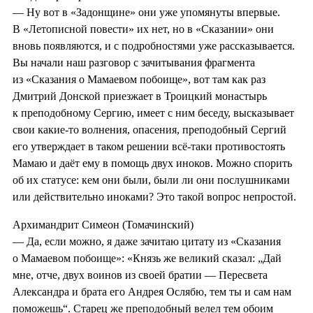
— Ну вот в «Задонщине» они уже упомянуты впервые.
В «Летописной повести» их нет, но в «Сказании» они
вновь появляются, и с подробностями уже рассказывается.
Вы начали наш разговор с зачитывания фрагмента
из «Сказания о Мамаевом побоище», вот там как раз
Дмитрий Донской приезжает в Троицкий монастырь
к преподобному Сергию, имеет с ним беседу, высказывает
свои какие-то волнения, опасения, преподобный Сергий
его утверждает в таком решении всё-таки противостоять
Мамаю и даёт ему в помощь двух иноков. Можно спорить
об их статусе: кем они были, были ли они послушниками
или действительно иноками? Это такой вопрос непростой.
Архимандрит Симеон (Томачинский)
— Да, если можно, я даже зачитаю цитату из «Сказания
о Мамаевом побоище»: «Князь же великий сказал: „Дай
мне, отче, двух воинов из своей братии — Пересвета
Александра и брата его Андрея Ослябю, тем ты и сам нам
поможешь“. Старец же преподобный велел тем обоим