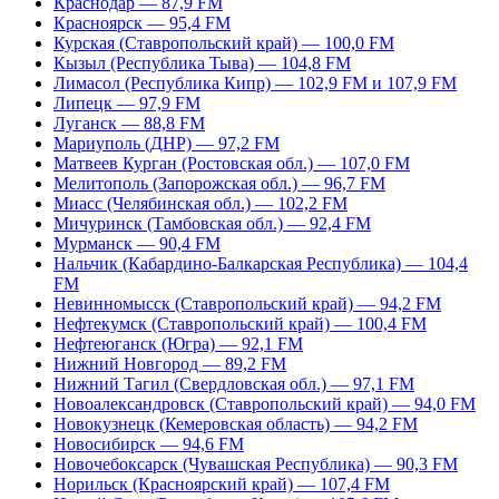
Краснодар — 87,9 FM
Красноярск — 95,4 FM
Курская (Ставропольский край) — 100,0 FM
Кызыл (Республика Тыва) — 104,8 FM
Лимасол (Республика Кипр) — 102,9 FM и 107,9 FM
Липецк — 97,9 FM
Луганск — 88,8 FM
Мариуполь (ДНР) — 97,2 FM
Матвеев Курган (Ростовская обл.) — 107,0 FM
Мелитополь (Запорожская обл.) — 96,7 FM
Миасс (Челябинская обл.) — 102,2 FM
Мичуринск (Тамбовская обл.) — 92,4 FM
Мурманск — 90,4 FM
Нальчик (Кабардино-Балкарская Республика) — 104,4
FM
Невинномысск (Ставропольский край) — 94,2 FM
Нефтекумск (Ставропольский край) — 100,4 FM
Нефтеюганск (Югра) — 92,1 FM
Нижний Новгород — 89,2 FM
Нижний Тагил (Свердловская обл.) — 97,1 FM
Новоалександровск (Ставропольский край) — 94,0 FM
Новокузнецк (Кемеровская область) — 94,2 FM
Новосибирск — 94,6 FM
Новочебоксарск (Чувашская Республика) — 90,3 FM
Норильск (Красноярский край) — 107,4 FM