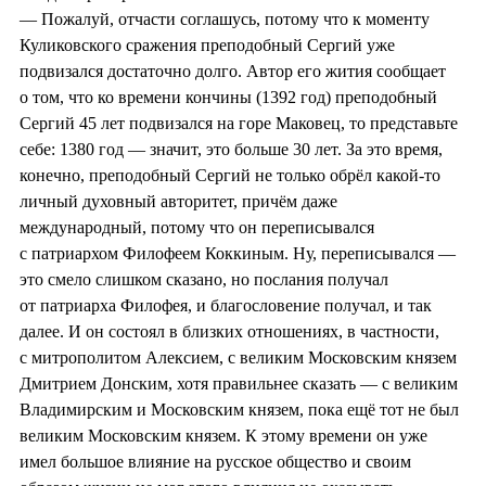
— Пожалуй, отчасти соглашусь, потому что к моменту
Куликовского сражения преподобный Сергий уже
подвизался достаточно долго. Автор его жития сообщает
о том, что ко времени кончины (1392 год) преподобный
Сергий 45 лет подвизался на горе Маковец, то представьте
себе: 1380 год — значит, это больше 30 лет. За это время,
конечно, преподобный Сергий не только обрёл какой-то
личный духовный авторитет, причём даже
международный, потому что он переписывался
с патриархом Филофеем Коккиным. Ну, переписывался —
это смело слишком сказано, но послания получал
от патриарха Филофея, и благословение получал, и так
далее. И он состоял в близких отношениях, в частности,
с митрополитом Алексием, с великим Московским князем
Дмитрием Донским, хотя правильнее сказать — с великим
Владимирским и Московским князем, пока ещё тот не был
великим Московским князем. К этому времени он уже
имел большое влияние на русское общество и своим