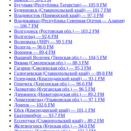
Бугульма (Республика Татарстан) — 105,9 FM
Буденновск (Ставропольский край) — 101,7 FM
Владивосток (Приморский край) — 97,3 FM
Владикавказ (Республика Северная Осетия — Алания)
— 106,7 FM
Волгодонск (Ростовская обл.) — 103,2 FM
Волгоград — 92,6 FM
Волноваха (ДНР) — 99,5 FM
Вологда — 96,0 FM
Воронеж — 89,4 FM
Вышний Волочек (Тверская обл.) — 104,5 FM
Вязьма (Смоленская обл.) — 88,3 FM
Гагарин (Смоленская обл.) — 95,3 FM
Галюгаевская (Ставропольский край) — 89,8 FM
Геленджик (Краснодарский край) — 93,1 FM
Геническ (Херсонская обл.) — 96,6 FM
Далматово (Курганская обл.) — 96,5 FM
Дзержинск (Нижегородская обл.) — 89,2 FM
Димитровград (Ульяновская обл.) — 97,1 FM
Донецк — 102,6 FM
Ейск (Краснодарский край) — 101,1 FM
Екатеринбург — 93,7 FM
Ессентуки (Ставропольский край) – 89,2 FM
Железногорск (Курская обл.) — 94,0 FM