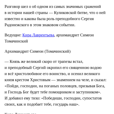
Разговор шел о об одном из самых значимых сражений
в истории нашей страны — Куликовской битве, что о ней
известно и какова была роль преподобного Сергия
Радонежского в этом знаковом событии.
Ведущие:
Кира Лаврентьева
, архимандрит Симеон
Томачинский
Архимандрит Симеон (Томачинский)
— Князь же великий скоро от трапезы встал,
и преподобный Сергий окропил его священною водою
и всё христолюбивое его воинство, и осенил великого
князя крестом Христовым — знамением на челе, и сказал:
«Пойди, господин, на поганых половцев, призывая Бога,
и Господь Бог будет тебе помощником и заступником».
И добавил ему тихо: «Победиши, господин, супостатов
своих, как и подобает тебе, государь наш».