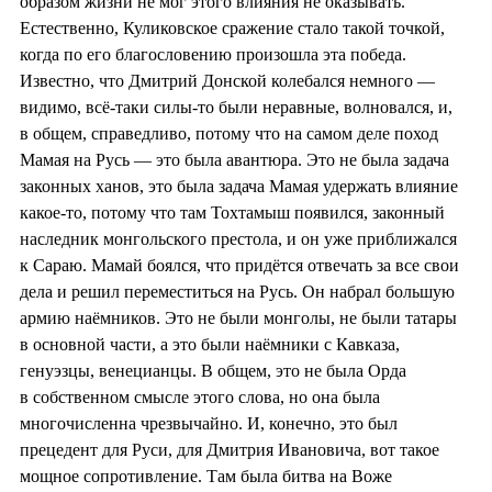
образом жизни не мог этого влияния не оказывать.
Естественно, Куликовское сражение стало такой точкой,
когда по его благословению произошла эта победа.
Известно, что Дмитрий Донской колебался немного —
видимо, всё-таки силы-то были неравные, волновался, и,
в общем, справедливо, потому что на самом деле поход
Мамая на Русь — это была авантюра. Это не была задача
законных ханов, это была задача Мамая удержать влияние
какое-то, потому что там Тохтамыш появился, законный
наследник монгольского престола, и он уже приближался
к Сараю. Мамай боялся, что придётся отвечать за все свои
дела и решил переместиться на Русь. Он набрал большую
армию наёмников. Это не были монголы, не были татары
в основной части, а это были наёмники с Кавказа,
генуэзцы, венецианцы. В общем, это не была Орда
в собственном смысле этого слова, но она была
многочисленна чрезвычайно. И, конечно, это был
прецедент для Руси, для Дмитрия Ивановича, вот такое
мощное сопротивление. Там была битва на Воже