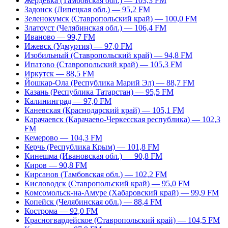
Жердевка (Тамбовская обл.) — 103,3 FM
Задонск (Липецкая обл.) — 95,2 FM
Зеленокумск (Ставропольский край) — 100,0 FM
Златоуст (Челябинская обл.) — 106,4 FM
Иваново — 99,7 FM
Ижевск (Удмуртия) — 97,0 FM
Изобильный (Ставропольский край) — 94,8 FM
Ипатово (Ставропольский край) — 105,3 FM
Иркутск — 88,5 FM
Йошкар-Ола (Республика Марий Эл) — 88,7 FM
Казань (Республика Татарстан) — 95,5 FM
Калининград — 97,0 FM
Каневская (Краснодарский край) — 105,1 FM
Карачаевск (Карачаево-Черкесская республика) — 102,3
FM
Кемерово — 104,3 FM
Керчь (Республика Крым) — 101,8 FM
Кинешма (Ивановская обл.) — 90,8 FM
Киров — 90,8 FM
Кирсанов (Тамбовская обл.) — 102,2 FM
Кисловодск (Ставропольский край) — 95,0 FM
Комсомольск-на-Амуре (Хабаровский край) — 99,9 FM
Копейск (Челябинская обл.) — 88,4 FM
Кострома — 92,0 FM
Красногвардейское (Ставропольский край) — 104,5 FM