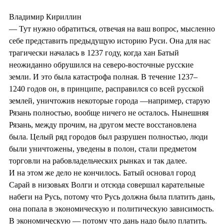
Владимир Кириллин
— Тут нужно обратиться, отвечая на ваш вопрос, мысленно
себе представить предыдущую историю Руси. Она для нас
трагически началась в 1237 году, когда хан Батый
неожиданно обрушился на северо-восточные русские
земли. И это была катастрофа полная. В течение 1237–
1240 годов он, в принципе, расправился со всей русской
землей, уничтожив некоторые города —например, старую
Рязань полностью, вообще ничего не осталось. Нынешняя
Рязань, между прочим, на другом месте восстановлена
была. Целый ряд городов был разрушен полностью, люди
были уничтожены, уведены в полон, стали предметом
торговли на рабовладельческих рынках и так далее.
И на этом же дело не кончилось. Батый основал город
Сарай в низовьях Волги и отсюда совершал карательные
набеги на Русь, потому что Русь должна была платить дань,
она попала в экономическую и политическую зависимость.
В экономическую — потому что дань надо было платить.