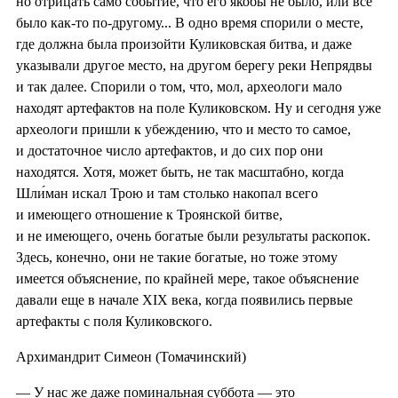
но отрицать само событие, что его якобы не было, или всё
было как-то по-другому... В одно время спорили о месте,
где должна была произойти Куликовская битва, и даже
указывали другое место, на другом берегу реки Непрядвы
и так далее. Спорили о том, что, мол, археологи мало
находят артефактов на поле Куликовском. Ну и сегодня уже
археологи пришли к убеждению, что и место то самое,
и достаточное число артефактов, и до сих пор они
находятся. Хотя, может быть, не так масштабно, когда
Шли́ман искал Трою и там столько накопал всего
и имеющего отношение к Троянской битве,
и не имеющего, очень богатые были результаты раскопок.
Здесь, конечно, они не такие богатые, но тоже этому
имеется объяснение, по крайней мере, такое объяснение
давали еще в начале XIX века, когда появились первые
артефакты с поля Куликовского.
Архимандрит Симеон (Томачинский)
— У нас же даже поминальная суббота — это