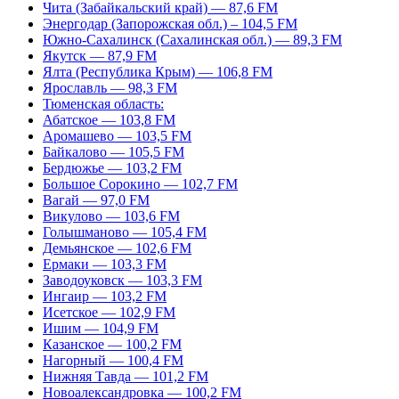
Чита (Забайкальский край) — 87,6 FM
Энергодар (Запорожская обл.) – 104,5 FM
Южно-Сахалинск (Сахалинская обл.) — 89,3 FM
Якутск — 87,9 FM
Ялта (Республика Крым) — 106,8 FM
Ярославль — 98,3 FM
Тюменская область:
Абатское — 103,8 FM
Аромашево — 103,5 FM
Байкалово — 105,5 FM
Бердюжье — 103,2 FM
Большое Сорокино — 102,7 FM
Вагай — 97,0 FM
Викулово — 103,6 FM
Голышманово — 105,4 FM
Демьянское — 102,6 FM
Ермаки — 103,3 FM
Заводоуковск — 103,3 FM
Ингаир — 103,2 FM
Исетское — 102,9 FM
Ишим — 104,9 FM
Казанское — 100,2 FM
Нагорный — 100,4 FM
Нижняя Тавда — 101,2 FM
Новоалександровка — 100,2 FM