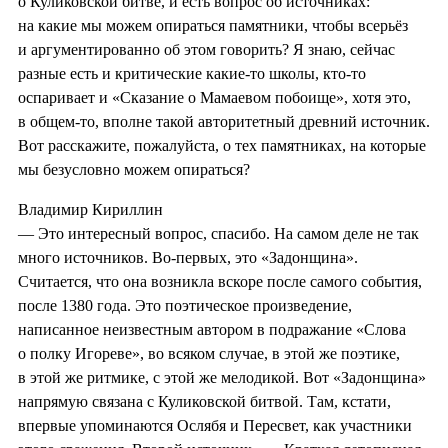
о Куликовской битве, и есть вопрос об источниках:
на какие мы можем опираться памятники, чтобы всерьёз
и аргументированно об этом говорить? Я знаю, сейчас
разные есть и критические какие-то школы, кто-то
оспаривает и «Сказание о Мамаевом побоище», хотя это,
в общем-то, вполне такой авторитетный древний источник.
Вот расскажите, пожалуйста, о тех памятниках, на которые
мы безусловно можем опираться?
Владимир Кириллин
— Это интересный вопрос, спасибо. На самом деле не так
много источников. Во-первых, это «Задонщина».
Считается, что она возникла вскоре после самого события,
после 1380 года. Это поэтическое произведение,
написанное неизвестным автором в подражание «Слова
о полку Игореве», во всяком случае, в этой же поэтике,
в этой же ритмике, с этой же мелодикой. Вот «Задонщина»
напрямую связана с Куликовской битвой. Там, кстати,
впервые упоминаются Ослябя и Пересвет, как участники