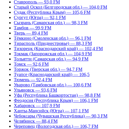
Ставрополь — 93,0 FM
Старый Оскол (Белгородская обл.) — 104,0 FM
Судак (Республика Крым) — 105,6 FM
Сургут (Югра) — 92,1 FM
Сызрань (Самарская обл.) — 98,3 FM
Тамбов — 99,9 FM
Тверь — 89,4 FM
Тёмкино (Смоленская обл.) — 96,1 FM
Тирасполь (Приднестровье) — 88,3 FM
Тихорецк (Краснодарский край) — 102,4 FM
Токмак (Запорожская обл.) — 104,9 FM
Тольятти (Самарская обл.) — 94,9 FM
Томск — 92,6 FM
Торжок (Тверская обл.) — 94,7 FM
Туапсе (Краснодарский край) — 106,5
Тюмень — 92,4 FM
Уварово (Тамбовская обл.) — 100,6 FM
Ульяновск — 93,6 FM
Уфа (Республика Башкортостан) — 98,8 FM
Феодосия (Республика Крым) — 106,1 FM
Хабаровск — 107,9 FM
Ханты-Мансийск (Югра) — 107,1 FM
Чебоксары (Чувашская Республика) — 90,3 FM
Челябинск — 88,4 FM
Череповец (Вологодская обл.) — 106,7 FM