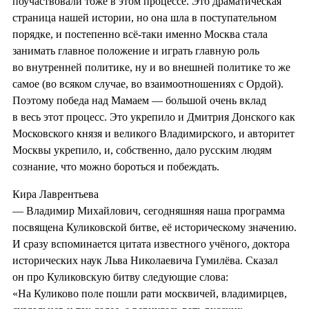
поучаствовали тоже в этом процессе. Это драматическая
страница нашей истории, но она шла в поступательном
порядке, и постепенно всё-таки именно Москва стала
занимать главное положение и играть главную роль
во внутренней политике, ну и во внешней политике то же
самое (во всяком случае, во взаимоотношениях с Ордой).
Поэтому победа над Мамаем — большой очень вклад
в весь этот процесс. Это укрепило и Дмитрия Донского как
Московского князя и великого Владимирского, и авторитет
Москвы укрепило, и, собственно, дало русским людям
сознание, что можно бороться и побеждать.
Кира Лаврентьева
— Владимир Михайлович, сегодняшняя наша программа
посвящена Куликовской битве, её историческому значению.
И сразу вспоминается цитата известного учёного, доктора
исторических наук Льва Николаевича Гумилёва. Сказал
он про Куликовскую битву следующие слова:
«На Куликово поле пошли рати москвичей, владимирцев,