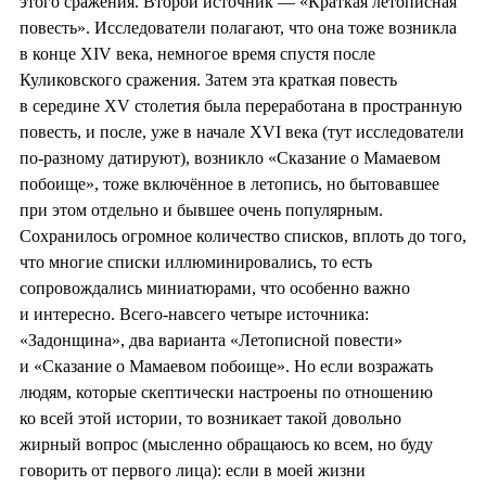
этого сражения. Второй источник — «Краткая летописная
повесть». Исследователи полагают, что она тоже возникла
в конце XIV века, немногое время спустя после
Куликовского сражения. Затем эта краткая повесть
в середине XV столетия была переработана в пространную
повесть, и после, уже в начале XVI века (тут исследователи
по-разному датируют), возникло «Сказание о Мамаевом
побоище», тоже включённое в летопись, но бытовавшее
при этом отдельно и бывшее очень популярным.
Сохранилось огромное количество списков, вплоть до того,
что многие списки иллюминировались, то есть
сопровождались миниатюрами, что особенно важно
и интересно. Всего-навсего четыре источника:
«Задонщина», два варианта «Летописной повести»
и «Сказание о Мамаевом побоище». Но если возражать
людям, которые скептически настроены по отношению
ко всей этой истории, то возникает такой довольно
жирный вопрос (мысленно обращаюсь ко всем, но буду
говорить от первого лица): если в моей жизни