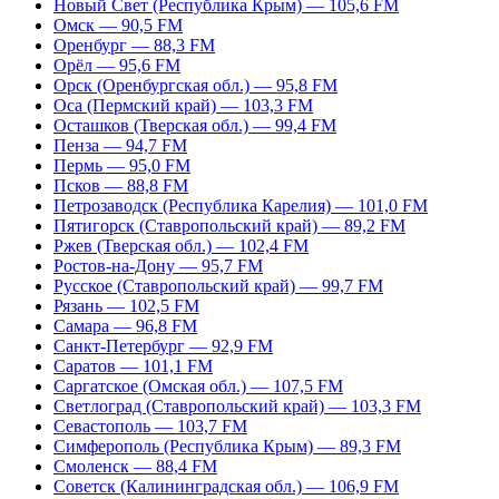
Новый Свет (Республика Крым) — 105,6 FM
Омск — 90,5 FM
Оренбург — 88,3 FM
Орёл — 95,6 FM
Орск (Оренбургская обл.) — 95,8 FM
Оса (Пермский край) — 103,3 FM
Осташков (Тверская обл.) — 99,4 FM
Пенза — 94,7 FM
Пермь — 95,0 FM
Псков — 88,8 FM
Петрозаводск (Республика Карелия) — 101,0 FM
Пятигорск (Ставропольский край) — 89,2 FM
Ржев (Тверская обл.) — 102,4 FM
Ростов-на-Дону — 95,7 FM
Русское (Ставропольский край) — 99,7 FM
Рязань — 102,5 FM
Самара — 96,8 FM
Санкт-Петербург — 92,9 FM
Саратов — 101,1 FM
Саргатское (Омская обл.) — 107,5 FM
Светлоград (Ставропольский край) — 103,3 FM
Севастополь — 103,7 FM
Симферополь (Республика Крым) — 89,3 FM
Смоленск — 88,4 FM
Советск (Калининградская обл.) — 106,9 FM