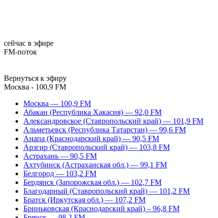
сейчас в эфире
FM-поток
Вернуться к эфиру
Москва - 100,9 FM
Москва — 100,9 FM
Абакан (Республика Хакасия) — 92,0 FM
Александровское (Ставропольский край) — 101,9 FM
Альметьевск (Республика Татарстан) — 99,6 FM
Анапа (Краснодарский край) — 90,5 FM
Арзгир (Ставропольский край) — 103,8 FM
Астрахань — 90,5 FM
Ахтубинск (Астраханская обл.) — 99,1 FM
Белгород — 103,2 FM
Бердянск (Запорожская обл.) — 102,7 FM
Благодарный (Ставропольский край) — 101,2 FM
Братск (Иркутская обл.) — 107,2 FM
Бриньковская (Краснодарский край) – 96,8 FM
Брянск — 98,2 FM