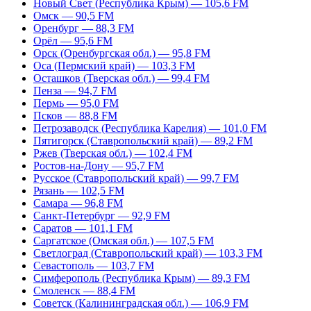
Новый Свет (Республика Крым) — 105,6 FM
Омск — 90,5 FM
Оренбург — 88,3 FM
Орёл — 95,6 FM
Орск (Оренбургская обл.) — 95,8 FM
Оса (Пермский край) — 103,3 FM
Осташков (Тверская обл.) — 99,4 FM
Пенза — 94,7 FM
Пермь — 95,0 FM
Псков — 88,8 FM
Петрозаводск (Республика Карелия) — 101,0 FM
Пятигорск (Ставропольский край) — 89,2 FM
Ржев (Тверская обл.) — 102,4 FM
Ростов-на-Дону — 95,7 FM
Русское (Ставропольский край) — 99,7 FM
Рязань — 102,5 FM
Самара — 96,8 FM
Санкт-Петербург — 92,9 FM
Саратов — 101,1 FM
Саргатское (Омская обл.) — 107,5 FM
Светлоград (Ставропольский край) — 103,3 FM
Севастополь — 103,7 FM
Симферополь (Республика Крым) — 89,3 FM
Смоленск — 88,4 FM
Советск (Калининградская обл.) — 106,9 FM