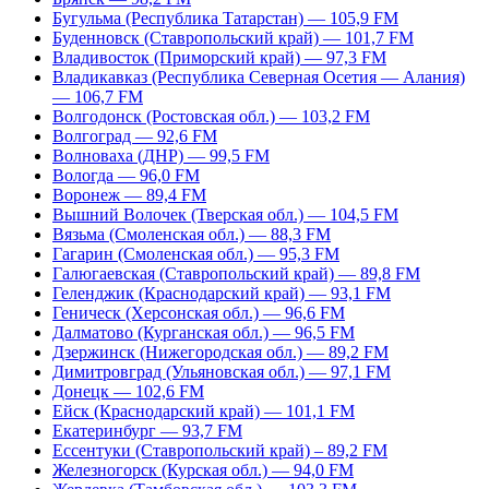
Бугульма (Республика Татарстан) — 105,9 FM
Буденновск (Ставропольский край) — 101,7 FM
Владивосток (Приморский край) — 97,3 FM
Владикавказ (Республика Северная Осетия — Алания)
— 106,7 FM
Волгодонск (Ростовская обл.) — 103,2 FM
Волгоград — 92,6 FM
Волноваха (ДНР) — 99,5 FM
Вологда — 96,0 FM
Воронеж — 89,4 FM
Вышний Волочек (Тверская обл.) — 104,5 FM
Вязьма (Смоленская обл.) — 88,3 FM
Гагарин (Смоленская обл.) — 95,3 FM
Галюгаевская (Ставропольский край) — 89,8 FM
Геленджик (Краснодарский край) — 93,1 FM
Геническ (Херсонская обл.) — 96,6 FM
Далматово (Курганская обл.) — 96,5 FM
Дзержинск (Нижегородская обл.) — 89,2 FM
Димитровград (Ульяновская обл.) — 97,1 FM
Донецк — 102,6 FM
Ейск (Краснодарский край) — 101,1 FM
Екатеринбург — 93,7 FM
Ессентуки (Ставропольский край) – 89,2 FM
Железногорск (Курская обл.) — 94,0 FM