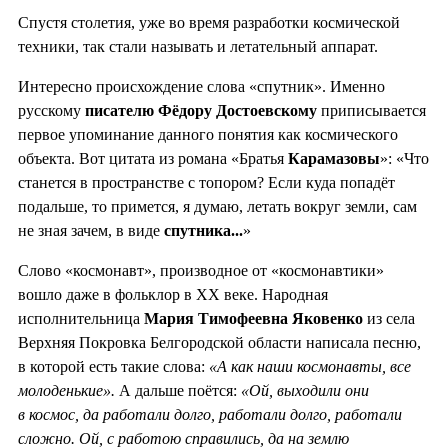
Спустя столетия, уже во время разработки космической
техники, так стали называть и летательный аппарат.
Интересно происхождение слова «спутник». Именно
русскому
писателю Фёдору Достоевскому
приписывается
первое упоминание данного понятия как космического
объекта. Вот цитата из романа «Братья
Карамазовы
»: «Что
станется в пространстве с топором? Если куда попадёт
подальше, то примется, я думаю, летать вокруг земли, сам
не зная зачем, в виде
спутника...
»
Слово «космонавт», производное от «космонавтики»
вошло даже в фольклор в XX веке. Народная
исполнительница
Мария Тимофеевна Яковенко
из села
Верхняя Покровка Белгородской области написала песню,
в которой есть такие слова:
«А как наши космонавты, все
молоденькие».
А дальше поётся:
«Ой, выходили они
в космос, да работали долго, работали долго, работали
сложно. Ой, с работою справились, да на землю