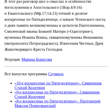
В этот раз разговор шел о смыслах и особенностях
богослужения и Апостольского (1Кор.4:9-16)
и Евангельского (Мф.17:14-23) чтений в десятое
воскресенье по Пятидесятнице, о начале Успенского поста,
о днях памяти великомученика и целителя Пантелеимона,
Смоленской иконы Божией Матери («Одигитрия»),
мученика Иоанна Воина, священномученика Вениамина
(митрополита Петроградского), Изнесения Честных Древ
Животворящего Креста Господня.
Ведущая:
Марина Борисова
Все выпуски программы
Седмица
«10-е воскресенье по Пятидесятнице». Священник
Стахий Колотвин
«9-е воскресенье по Пятидесятнице». Священник
Стахий Колотвин
«8-е воскресенье по Пятидесятнице». Протоиерей
Максим Первозванский