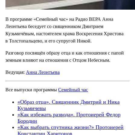
В программе «Семейный час» на Радио ВЕРА Анна
Леонтьева беседует со священником Дмитрием
Кузьмичёвым, настоятелем храма Воскресения Христова
в Толстопальцево, и его супругой Никой.
Разговор посвящён образу отца и как отношения с папой
земным влияют на отношения с Отцом Небесным.
Ведущая:
Анна Леонтьева
Все выпуски программы
Семейный час
«Образ отца». Священник Дмитрий и Ника
Кузьмичевы
«Как избежать развода». Протоиерей Федор
Бородин
«Как выбрать спутника жизни?» Протоиерей
Константин Харитонов