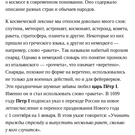
о космосе в современном понимании. Оно содержало
описание разных стран и обычаев народов.
К космической лексике мы относим довольно много слов:
спутник, метеорит, астронавт, космонавт, астероид, комета,
ракета, стратосфера, планета и другие. Некоторые из них
пришли из греческого языка, а другие из немецкого —
например, слово «ракета». Так называли набитый порохом
снаряд. Однако в немецкий словарь это понятие проникло
из итальянского — «роччета», что означает «веретено».
Снаряды, похожие по форме на веретено, использовались
не только для военных действий, но и для фейерверков.
Эти праздничные шумные забавы любил
царь Пётр I
.
Именно он и стал использовать слово «ракета». В 1699
году
Петр I
подписал указ о переходе России на новое
летоисчисление и переносе празднования Нового года
с 1 сентября на 1 января. В этом указе говорится:
«Учинить
трижды стрельбу и выпустить несколько ракет, сколько
у кого случится».