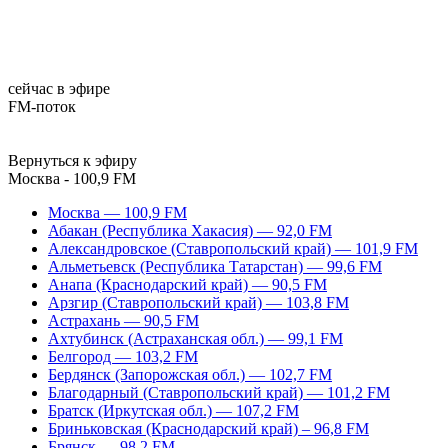
сейчас в эфире
FM-поток
Вернуться к эфиру
Москва - 100,9 FM
Москва — 100,9 FM
Абакан (Республика Хакасия) — 92,0 FM
Александровское (Ставропольский край) — 101,9 FM
Альметьевск (Республика Татарстан) — 99,6 FM
Анапа (Краснодарский край) — 90,5 FM
Арзгир (Ставропольский край) — 103,8 FM
Астрахань — 90,5 FM
Ахтубинск (Астраханская обл.) — 99,1 FM
Белгород — 103,2 FM
Бердянск (Запорожская обл.) — 102,7 FM
Благодарный (Ставропольский край) — 101,2 FM
Братск (Иркутская обл.) — 107,2 FM
Бриньковская (Краснодарский край) – 96,8 FM
Брянск — 98,2 FM