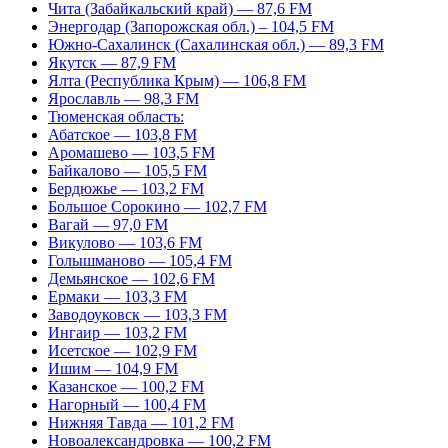
Чита (Забайкальский край) — 87,6 FM
Энергодар (Запорожская обл.) – 104,5 FM
Южно-Сахалинск (Сахалинская обл.) — 89,3 FM
Якутск — 87,9 FM
Ялта (Республика Крым) — 106,8 FM
Ярославль — 98,3 FM
Тюменская область:
Абатское — 103,8 FM
Аромашево — 103,5 FM
Байкалово — 105,5 FM
Бердюжье — 103,2 FM
Большое Сорокино — 102,7 FM
Вагай — 97,0 FM
Викулово — 103,6 FM
Голышманово — 105,4 FM
Демьянское — 102,6 FM
Ермаки — 103,3 FM
Заводоуковск — 103,3 FM
Ингаир — 103,2 FM
Исетское — 102,9 FM
Ишим — 104,9 FM
Казанское — 100,2 FM
Нагорный — 100,4 FM
Нижняя Тавда — 101,2 FM
Новоалександровка — 100,2 FM