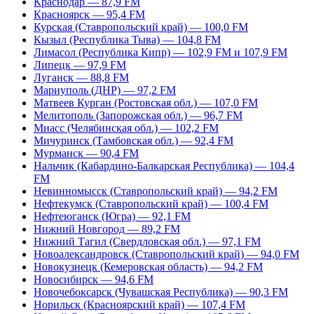
Краснодар — 87,9 FM
Красноярск — 95,4 FM
Курская (Ставропольский край) — 100,0 FM
Кызыл (Республика Тыва) — 104,8 FM
Лимасол (Республика Кипр) — 102,9 FM и 107,9 FM
Липецк — 97,9 FM
Луганск — 88,8 FM
Мариуполь (ДНР) — 97,2 FM
Матвеев Курган (Ростовская обл.) — 107,0 FM
Мелитополь (Запорожская обл.) — 96,7 FM
Миасс (Челябинская обл.) — 102,2 FM
Мичуринск (Тамбовская обл.) — 92,4 FM
Мурманск — 90,4 FM
Нальчик (Кабардино-Балкарская Республика) — 104,4
FM
Невинномысск (Ставропольский край) — 94,2 FM
Нефтекумск (Ставропольский край) — 100,4 FM
Нефтеюганск (Югра) — 92,1 FM
Нижний Новгород — 89,2 FM
Нижний Тагил (Свердловская обл.) — 97,1 FM
Новоалександровск (Ставропольский край) — 94,0 FM
Новокузнецк (Кемеровская область) — 94,2 FM
Новосибирск — 94,6 FM
Новочебоксарск (Чувашская Республика) — 90,3 FM
Норильск (Красноярский край) — 107,4 FM