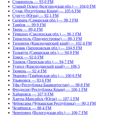
Ставрополь — 93,0 FM
Старый Оскол (Белгородская обл.) — 104,0 FM
Судак (Республика Крым) — 105,6 FM
Сургут (Югра) — 92,1 FM
Сызрань (Самарская обл.) — 98,3 FM
Тамбов — 99,9 FM
Тверь — 89,4 FM
Тёмкино (Смоленская обл.) — 96,1 FM
Тирасполь (Приднестровье) — 88,3 FM
Тихорецк (Краснодарский край) — 102,4 FM
Токмак (Запорожская обл.) — 104,9 FM
Тольятти (Самарская обл.) — 94,9 FM
Томск — 92,6 FM
Торжок (Тверская обл.) — 94,7 FM
Туапсе (Краснодарский край) — 106,5
Тюмень — 92,4 FM
Уварово (Тамбовская обл.) — 100,6 FM
Ульяновск — 93,6 FM
Уфа (Республика Башкортостан) — 98,8 FM
Феодосия (Республика Крым) — 106,1 FM
Хабаровск — 107,9 FM
Ханты-Мансийск (Югра) — 107,1 FM
Чебоксары (Чувашская Республика) — 90,3 FM
Челябинск — 88,4 FM
Череповец (Вологодская обл.) — 106,7 FM