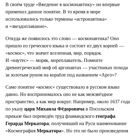
В своём труде «Введение в космонавтику» он впервые
применил данное понятие. В то время в мире
использовались только термины «астронавтика»
и «звездоплавание».
Откуда же появилось это слово — космонавтика? Оно
пришло из греческого языка и состоит из двух корней —
«космос», что значит вселенная, мир, порядок.
И «наутес» — моряк, мореплаватель. Помните
древнегреческий миф об аргонавтах — участниках похода
за золотым руном на корабле под названием «Арго»?
Само понятие «космос» существовало в русском языке
давно. Но воспринималось оно не как межзвёздное
пространство, а как мир вокруг. Например, около 1637 года
по указу
царя Михаила Фёдоровича
в Посольском
приказе был переведён труд фламандского
географа
Герарда Меркатора
, получивший на Руси наименование
«Космография
Меркатора
». Но это не было произведения