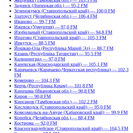
Жердевка (Тамбовская обл.) — 103,3 FM
Задонск (Липецкая обл.) — 95,2 FM
Зеленокумск (Ставропольский край) — 100,0 FM
Златоуст (Челябинская обл.) — 106,4 FM
Иваново — 99,7 FM
Ижевск (Удмуртия) — 97,0 FM
Изобильный (Ставропольский край) — 94,8 FM
Ипатово (Ставропольский край) — 105,3 FM
Иркутск — 88,5 FM
Йошкар-Ола (Республика Марий Эл) — 88,7 FM
Казань (Республика Татарстан) — 95,5 FM
Калининград — 97,0 FM
Каневская (Краснодарский край) — 105,1 FM
Карачаевск (Карачаево-Черкесская республика) — 102,3
FM
Кемерово — 104,3 FM
Керчь (Республика Крым) — 101,8 FM
Кинешма (Ивановская обл.) — 90,8 FM
Киров — 90,8 FM
Кирсанов (Тамбовская обл.) — 102,2 FM
Кисловодск (Ставропольский край) — 95,0 FM
Комсомольск-на-Амуре (Хабаровский край) — 99,9 FM
Копейск (Челябинская обл.) — 88,4 FM
Кострома — 92,0 FM
Красногвардейское (Ставропольский край) — 104,5 FM