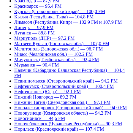
Краснодар — 87,9 FM
Красноярск — 95,4 FM
Курская (Ставропольский край) — 100,0 FM
Кызыл (Республика Тыва) — 104,8 FM
Лимасол (Республика Кипр) — 102,9 FM и 107,9 FM
Липецк — 97,9 FM
Луганск — 88,8 FM
Мариуполь (ДНР) — 97,2 FM
Матвеев Курган (Ростовская обл.) — 107,0 FM
Мелитополь (Запорожская обл.) — 96,7 FM
Миасс (Челябинская обл.) — 102,2 FM
Мичуринск (Тамбовская обл.) — 92,4 FM
Мурманск — 90,4 FM
Нальчик (Кабардино-Балкарская Республика) — 104,4
FM
Невинномысск (Ставропольский край) — 94,2 FM
Нефтекумск (Ставропольский край) — 100,4 FM
Нефтеюганск (Югра) — 92,1 FM
Нижний Новгород — 89,2 FM
Нижний Тагил (Свердловская обл.) — 97,1 FM
Новоалександровск (Ставропольский край) — 94,0 FM
Новокузнецк (Кемеровская область) — 94,2 FM
Новосибирск — 94,6 FM
Новочебоксарск (Чувашская Республика) — 90,3 FM
Норильск (Красноярский край) — 107,4 FM