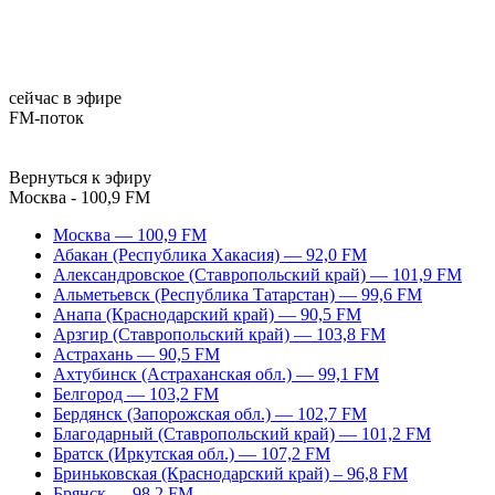
сейчас в эфире
FM-поток
Вернуться к эфиру
Москва - 100,9 FM
Москва — 100,9 FM
Абакан (Республика Хакасия) — 92,0 FM
Александровское (Ставропольский край) — 101,9 FM
Альметьевск (Республика Татарстан) — 99,6 FM
Анапа (Краснодарский край) — 90,5 FM
Арзгир (Ставропольский край) — 103,8 FM
Астрахань — 90,5 FM
Ахтубинск (Астраханская обл.) — 99,1 FM
Белгород — 103,2 FM
Бердянск (Запорожская обл.) — 102,7 FM
Благодарный (Ставропольский край) — 101,2 FM
Братск (Иркутская обл.) — 107,2 FM
Бриньковская (Краснодарский край) – 96,8 FM
Брянск — 98,2 FM