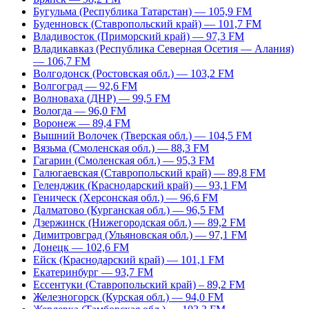
Бугульма (Республика Татарстан) — 105,9 FM
Буденновск (Ставропольский край) — 101,7 FM
Владивосток (Приморский край) — 97,3 FM
Владикавказ (Республика Северная Осетия — Алания)
— 106,7 FM
Волгодонск (Ростовская обл.) — 103,2 FM
Волгоград — 92,6 FM
Волноваха (ДНР) — 99,5 FM
Вологда — 96,0 FM
Воронеж — 89,4 FM
Вышний Волочек (Тверская обл.) — 104,5 FM
Вязьма (Смоленская обл.) — 88,3 FM
Гагарин (Смоленская обл.) — 95,3 FM
Галюгаевская (Ставропольский край) — 89,8 FM
Геленджик (Краснодарский край) — 93,1 FM
Геническ (Херсонская обл.) — 96,6 FM
Далматово (Курганская обл.) — 96,5 FM
Дзержинск (Нижегородская обл.) — 89,2 FM
Димитровград (Ульяновская обл.) — 97,1 FM
Донецк — 102,6 FM
Ейск (Краснодарский край) — 101,1 FM
Екатеринбург — 93,7 FM
Ессентуки (Ставропольский край) – 89,2 FM
Железногорск (Курская обл.) — 94,0 FM