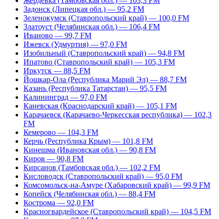
Жердевка (Тамбовская обл.) — 103,3 FM
Задонск (Липецкая обл.) — 95,2 FM
Зеленокумск (Ставропольский край) — 100,0 FM
Златоуст (Челябинская обл.) — 106,4 FM
Иваново — 99,7 FM
Ижевск (Удмуртия) — 97,0 FM
Изобильный (Ставропольский край) — 94,8 FM
Ипатово (Ставропольский край) — 105,3 FM
Иркутск — 88,5 FM
Йошкар-Ола (Республика Марий Эл) — 88,7 FM
Казань (Республика Татарстан) — 95,5 FM
Калининград — 97,0 FM
Каневская (Краснодарский край) — 105,1 FM
Карачаевск (Карачаево-Черкесская республика) — 102,3
FM
Кемерово — 104,3 FM
Керчь (Республика Крым) — 101,8 FM
Кинешма (Ивановская обл.) — 90,8 FM
Киров — 90,8 FM
Кирсанов (Тамбовская обл.) — 102,2 FM
Кисловодск (Ставропольский край) — 95,0 FM
Комсомольск-на-Амуре (Хабаровский край) — 99,9 FM
Копейск (Челябинская обл.) — 88,4 FM
Кострома — 92,0 FM
Красногвардейское (Ставропольский край) — 104,5 FM