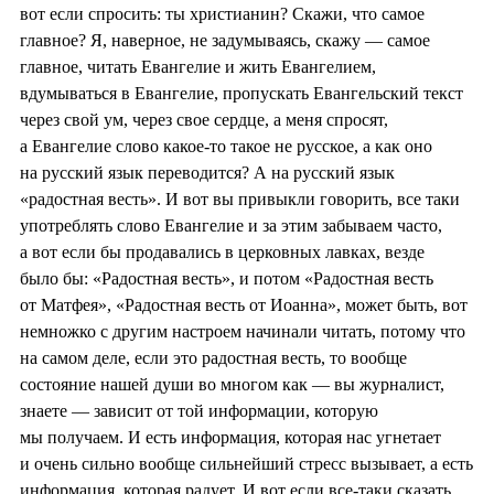
вот если спросить: ты христианин? Скажи, что самое
главное? Я, наверное, не задумываясь, скажу — самое
главное, читать Евангелие и жить Евангелием,
вдумываться в Евангелие, пропускать Евангельский текст
через свой ум, через свое сердце, а меня спросят,
а Евангелие слово какое-то такое не русское, а как оно
на русский язык переводится? А на русский язык
«радостная весть». И вот вы привыкли говорить, все таки
употреблять слово Евангелие и за этим забываем часто,
а вот если бы продавались в церковных лавках, везде
было бы: «Радостная весть», и потом «Радостная весть
от Матфея», «Радостная весть от Иоанна», может быть, вот
немножко с другим настроем начинали читать, потому что
на самом деле, если это радостная весть, то вообще
состояние нашей души во многом как — вы журналист,
знаете — зависит от той информации, которую
мы получаем. И есть информация, которая нас угнетает
и очень сильно вообще сильнейший стресс вызывает, а есть
информация, которая радует. И вот если все-таки сказать,