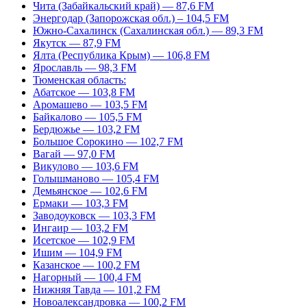
Чита (Забайкальский край) — 87,6 FM
Энергодар (Запорожская обл.) – 104,5 FM
Южно-Сахалинск (Сахалинская обл.) — 89,3 FM
Якутск — 87,9 FM
Ялта (Республика Крым) — 106,8 FM
Ярославль — 98,3 FM
Тюменская область:
Абатское — 103,8 FM
Аромашево — 103,5 FM
Байкалово — 105,5 FM
Бердюжье — 103,2 FM
Большое Сорокино — 102,7 FM
Вагай — 97,0 FM
Викулово — 103,6 FM
Голышманово — 105,4 FM
Демьянское — 102,6 FM
Ермаки — 103,3 FM
Заводоуковск — 103,3 FM
Ингаир — 103,2 FM
Исетское — 102,9 FM
Ишим — 104,9 FM
Казанское — 100,2 FM
Нагорный — 100,4 FM
Нижняя Тавда — 101,2 FM
Новоалександровка — 100,2 FM