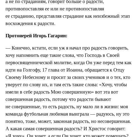
а не по страданиям, говорит больше о радости,
противопоставляя ее или не противопоставляя
ее страданию, представляя страдание как неизбежный этап
восхождения к радости.
Протоиерей Игорь Гагарин:
— Конечно, кстати, если уж я начал про радость говорить,
хочу напомнить еще такие слова, что Господь в Своей
первосвященнической молитве, когда Он уже перед тем как
идти на Голгофу, 17 глава от Иоанна, обращается к Отцу
Своему Небесному и просит за своих учеников и о тех, кто
уверует по слову их, и там есть такие слова: «Хочу, чтобы
имели в себе радость Мою совершенную» вот эта вот
совершенная радость, потому что радости бывают
не совершенные, то есть радость, ну мало ли в жизни: моя
команда футбольная любимая выиграла — радуюсь, ну это
понятно, тоже, может, законная радость, но несовершенная.
А какая самая совершенная радость? И Христос говорит:
«Я хочу», Он хочет, а если Он хочет, кто может помешать?