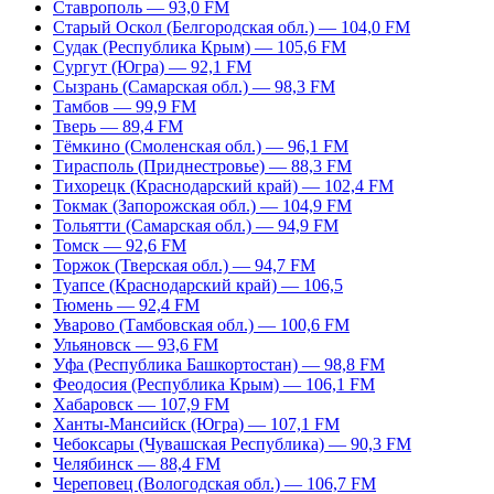
Ставрополь — 93,0 FM
Старый Оскол (Белгородская обл.) — 104,0 FM
Судак (Республика Крым) — 105,6 FM
Сургут (Югра) — 92,1 FM
Сызрань (Самарская обл.) — 98,3 FM
Тамбов — 99,9 FM
Тверь — 89,4 FM
Тёмкино (Смоленская обл.) — 96,1 FM
Тирасполь (Приднестровье) — 88,3 FM
Тихорецк (Краснодарский край) — 102,4 FM
Токмак (Запорожская обл.) — 104,9 FM
Тольятти (Самарская обл.) — 94,9 FM
Томск — 92,6 FM
Торжок (Тверская обл.) — 94,7 FM
Туапсе (Краснодарский край) — 106,5
Тюмень — 92,4 FM
Уварово (Тамбовская обл.) — 100,6 FM
Ульяновск — 93,6 FM
Уфа (Республика Башкортостан) — 98,8 FM
Феодосия (Республика Крым) — 106,1 FM
Хабаровск — 107,9 FM
Ханты-Мансийск (Югра) — 107,1 FM
Чебоксары (Чувашская Республика) — 90,3 FM
Челябинск — 88,4 FM
Череповец (Вологодская обл.) — 106,7 FM