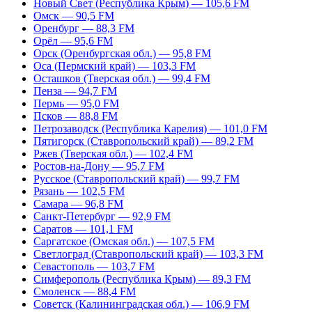
Новый Свет (Республика Крым) — 105,6 FM
Омск — 90,5 FM
Оренбург — 88,3 FM
Орёл — 95,6 FM
Орск (Оренбургская обл.) — 95,8 FM
Оса (Пермский край) — 103,3 FM
Осташков (Тверская обл.) — 99,4 FM
Пенза — 94,7 FM
Пермь — 95,0 FM
Псков — 88,8 FM
Петрозаводск (Республика Карелия) — 101,0 FM
Пятигорск (Ставропольский край) — 89,2 FM
Ржев (Тверская обл.) — 102,4 FM
Ростов-на-Дону — 95,7 FM
Русское (Ставропольский край) — 99,7 FM
Рязань — 102,5 FM
Самара — 96,8 FM
Санкт-Петербург — 92,9 FM
Саратов — 101,1 FM
Саргатское (Омская обл.) — 107,5 FM
Светлоград (Ставропольский край) — 103,3 FM
Севастополь — 103,7 FM
Симферополь (Республика Крым) — 89,3 FM
Смоленск — 88,4 FM
Советск (Калининградская обл.) — 106,9 FM