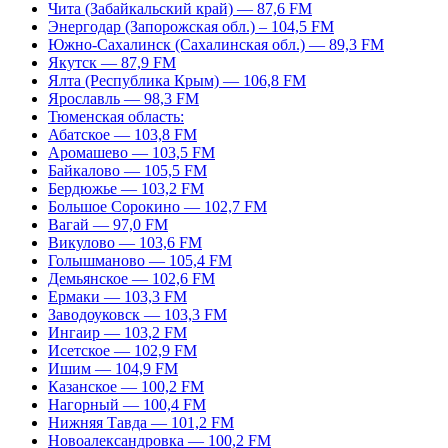
Чита (Забайкальский край) — 87,6 FM
Энергодар (Запорожская обл.) – 104,5 FM
Южно-Сахалинск (Сахалинская обл.) — 89,3 FM
Якутск — 87,9 FM
Ялта (Республика Крым) — 106,8 FM
Ярославль — 98,3 FM
Тюменская область:
Абатское — 103,8 FM
Аромашево — 103,5 FM
Байкалово — 105,5 FM
Бердюжье — 103,2 FM
Большое Сорокино — 102,7 FM
Вагай — 97,0 FM
Викулово — 103,6 FM
Голышманово — 105,4 FM
Демьянское — 102,6 FM
Ермаки — 103,3 FM
Заводоуковск — 103,3 FM
Ингаир — 103,2 FM
Исетское — 102,9 FM
Ишим — 104,9 FM
Казанское — 100,2 FM
Нагорный — 100,4 FM
Нижняя Тавда — 101,2 FM
Новоалександровка — 100,2 FM