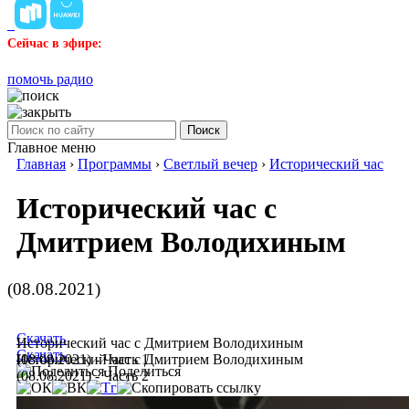
Сейчас в эфире:
помочь радио
Поиск
Главное меню
Главная
›
Программы
›
Светлый вечер
›
Исторический час
Исторический час с
Дмитрием Володихиным
(08.08.2021)
Скачать
Исторический час с Дмитрием Володихиным
Скачать
(08.08.2021) - Часть 1
Исторический час с Дмитрием Володихиным
Поделиться
(08.08.2021) - Часть 2