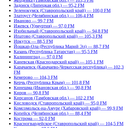
Жердевка (Тамбовская обл.) — 103,3 FM
Задонск (Липецкая обл.) — 95,2 FM
Зеленокумск (Ставропольский край) — 100,0 FM
Златоуст (Челябинская обл.) — 106,4 FM
Иваново — 99,7 FM
Ижевск (Удмуртия) — 97,0 FM
Изобильный (Ставропольский край) — 94,8 FM
Ипатово (Ставропольский край) — 105,3 FM
Иркутск — 88,5 FM
Йошкар-Ола (Республика Марий Эл) — 88,7 FM
Казань (Республика Татарстан) — 95,5 FM
Калининград — 97,0 FM
Каневская (Краснодарский край) — 105,1 FM
Карачаевск (Карачаево-Черкесская республика) — 102,3
FM
Кемерово — 104,3 FM
Керчь (Республика Крым) — 101,8 FM
Кинешма (Ивановская обл.) — 90,8 FM
Киров — 90,8 FM
Кирсанов (Тамбовская обл.) — 102,2 FM
Кисловодск (Ставропольский край) — 95,0 FM
Комсомольск-на-Амуре (Хабаровский край) — 99,9 FM
Копейск (Челябинская обл.) — 88,4 FM
Кострома — 92,0 FM
Красногвардейское (Ставропольский край) — 104,5 FM