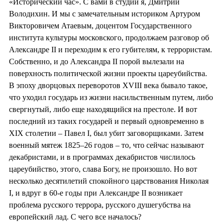
«Исторический час». С вами в студии я, Дмитрий
Володихин. И мы с замечательным историком Артуром
Викторовичем Атаевым, доцентом Государственного
института культуры московского, продолжаем разговор об
Александре II и переходим к его губителям, к террористам.
Собственно, и до Александра II порой вылезали на
поверхность политической жизни проекты цареубийства.
В эпоху дворцовых переворотов XVIII века бывало такое,
что уходил государь из жизни насильственным путем, либо
свергнутый, либо еще находящийся на престоле. И вот
последний из таких государей и первый одновременно в
XIX столетии – Павел I, был убит заговорщиками. Затем
военный мятеж 1825–26 годов – то, что сейчас называют
декабристами, и в программах декабристов числилось
цареубийство, этого, слава Богу, не произошло. Но вот
несколько десятилетий спокойного царствования Николая
I, и вдруг в 60-е годы при Александре II возникает
проблема русского террора, русского душегубства на
европейский лад. С чего все началось?