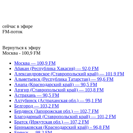
сейчас в эфире
FM-поток
Вернуться к эфиру
Москва - 100,9 FM
Москва — 100,9 FM
Абакан (Республика Хакасия) — 92,0 FM
Александровское (Ставропольский край) — 101,9 FM
Альметьевск (Республика Татарстан) — 99,6 FM
Анапа (Краснодарский край) — 90,5 FM
Арзгир (Ставропольский край) — 103,8 FM
Астрахань — 90,5 FM
Ахтубинск (Астраханская обл.) — 99,1 FM
Белгород — 103,2 FM
Бердянск (Запорожская обл.) — 102,7 FM
Благодарный (Ставропольский край) — 101,2 FM
Братск (Иркутская обл.) — 107,2 FM
Бриньковская (Краснодарский край) – 96,8 FM
Брянск — 98,2 FM