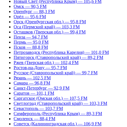
Новый Свет (Республика Крым) — 105,6 FM
Омск — 90,5 FM
Оренбург — 88,3 FM
Орёл — 95,6 FM
Орск (Оренбургская обл.) — 95,8 FM
Оса (Пермский край) — 103,3 FM
Осташков (Тверская обл.) — 99,4 FM
Пенза — 94,7 FM
Пермь — 95,0 FM
Псков — 88,8 FM
Петрозаводск (Республика Карелия) — 101,0 FM
Пятигорск (Ставропольский край) — 89,2 FM
Ржев (Тверская обл.) — 102,4 FM
Ростов-на-Дону — 95,7 FM
Русское (Ставропольский край) — 99,7 FM
Рязань — 102,5 FM
Самара — 96,8 FM
Санкт-Петербург — 92,9 FM
Саратов — 101,1 FM
Саргатское (Омская обл.) — 107,5 FM
Светлоград (Ставропольский край) — 103,3 FM
Севастополь — 103,7 FM
Симферополь (Республика Крым) — 89,3 FM
Смоленск — 88,4 FM
Советск (Калининградская обл.) — 106,9 FM