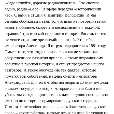
–Здравствуйте, дорогие радиослушатели. Это светлое
радио, радио «Вера». В эфире передача «Исторический
час». С вами в студии я, Дмитрий Володихин. И мы
сегодня обсуждаем с вами то, что язык не поворачивается
назвать юбилеем, скорее это воспоминание о тяжелой,
страшной трагической странице в истории России, но тем
не менее странице чрезвычайно важной. Это гибель
императора Александра II от рук террористов в 1881 году.
Смысл того, что тогда произошло и какие механизмы
общественного развития привели к этому чудовищному
событию в русской истории, и станут предметом нашего
разговора. А также обсуждение тех фактов, которые
ложатся вот, собственно, на день смерти императора
Александра II. Для того чтобы поговорить со знанием дела
о самом государе и о людях, которые сочли за благо его
убить, мы сегодня пригласили к нам в студию специалиста
именно по истории формирования русского террора.
Извините, не люблю это слово, есть более точное русское
слово – «душегубство», потому что ради чего бы террор ни