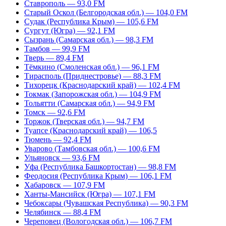
Ставрополь — 93,0 FM
Старый Оскол (Белгородская обл.) — 104,0 FM
Судак (Республика Крым) — 105,6 FM
Сургут (Югра) — 92,1 FM
Сызрань (Самарская обл.) — 98,3 FM
Тамбов — 99,9 FM
Тверь — 89,4 FM
Тёмкино (Смоленская обл.) — 96,1 FM
Тирасполь (Приднестровье) — 88,3 FM
Тихорецк (Краснодарский край) — 102,4 FM
Токмак (Запорожская обл.) — 104,9 FM
Тольятти (Самарская обл.) — 94,9 FM
Томск — 92,6 FM
Торжок (Тверская обл.) — 94,7 FM
Туапсе (Краснодарский край) — 106,5
Тюмень — 92,4 FM
Уварово (Тамбовская обл.) — 100,6 FM
Ульяновск — 93,6 FM
Уфа (Республика Башкортостан) — 98,8 FM
Феодосия (Республика Крым) — 106,1 FM
Хабаровск — 107,9 FM
Ханты-Мансийск (Югра) — 107,1 FM
Чебоксары (Чувашская Республика) — 90,3 FM
Челябинск — 88,4 FM
Череповец (Вологодская обл.) — 106,7 FM