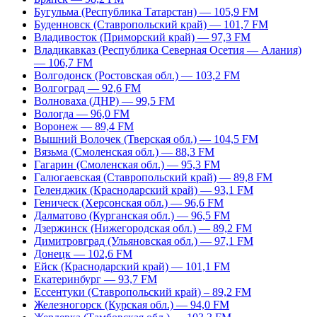
Бугульма (Республика Татарстан) — 105,9 FM
Буденновск (Ставропольский край) — 101,7 FM
Владивосток (Приморский край) — 97,3 FM
Владикавказ (Республика Северная Осетия — Алания)
— 106,7 FM
Волгодонск (Ростовская обл.) — 103,2 FM
Волгоград — 92,6 FM
Волноваха (ДНР) — 99,5 FM
Вологда — 96,0 FM
Воронеж — 89,4 FM
Вышний Волочек (Тверская обл.) — 104,5 FM
Вязьма (Смоленская обл.) — 88,3 FM
Гагарин (Смоленская обл.) — 95,3 FM
Галюгаевская (Ставропольский край) — 89,8 FM
Геленджик (Краснодарский край) — 93,1 FM
Геническ (Херсонская обл.) — 96,6 FM
Далматово (Курганская обл.) — 96,5 FM
Дзержинск (Нижегородская обл.) — 89,2 FM
Димитровград (Ульяновская обл.) — 97,1 FM
Донецк — 102,6 FM
Ейск (Краснодарский край) — 101,1 FM
Екатеринбург — 93,7 FM
Ессентуки (Ставропольский край) – 89,2 FM
Железногорск (Курская обл.) — 94,0 FM