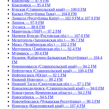
Краснодар — 87,9 FM
Красноярск — 95,4 FM
Курская (Ставропольский край) — 100,0 FM
Кызыл (Республика Тыва) — 104,8 FM
Лимасол (Республика Кипр) — 102,9 FM и 107,9 FM
Липецк — 97,9 FM
Луганск — 88,8 FM
Мариуполь (ДНР) — 97,2 FM
Матвеев Курган (Ростовская обл.) — 107,0 FM
Мелитополь (Запорожская обл.) — 96,7 FM
Миасс (Челябинская обл.) — 102,2 FM
Мичуринск (Тамбовская обл.) — 92,4 FM
Мурманск — 90,4 FM
Нальчик (Кабардино-Балкарская Республика) — 104,4
FM
Невинномысск (Ставропольский край) — 94,2 FM
Нефтекумск (Ставропольский край) — 100,4 FM
Нефтеюганск (Югра) — 92,1 FM
Нижний Новгород — 89,2 FM
Нижний Тагил (Свердловская обл.) — 97,1 FM
Новоалександровск (Ставропольский край) — 94,0 FM
Новокузнецк (Кемеровская область) — 94,2 FM
Новосибирск — 94,6 FM
Новочебоксарск (Чувашская Республика) — 90,3 FM
Норильск (Красноярский край) — 107,4 FM