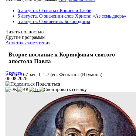
6 августа. О святых Борисе и Глебе
5 августа. О значении слов Христа: «Аз есмь дверь»
5 августа. О явлениях Богородицы
Читать полностью
Другие программы
Апостольские чтения
Второе послание к Коринфянам святого
апостола Павла
Скачать
2 Кор., 167 зач., I, 1-7 (еп. Феоктист (Игумнов)
06.08.2026
Поделиться