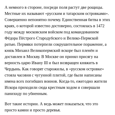
А немного в стороне, посреди поля растут две рощицы.
Местные их называют «русским и татарским островками».
Совершенно непонятно почему. Единственная битва в этих
краях, о которой известно достоверно, состоялась в 1472
году между московским войском под командованием
Фёдора Пёстрого Стародубского и Велико-Пермской
ратью. Пермяки потерпели сокрушительное поражение, а
князь Михаил Великопермский вскоре был пленён и
доставлен в Москву. В Москве он принял присягу на
верность царю Ивану III и был возвращен княжить в
Чердынь. Как говорят старожилы, в «русском островке»
стояла часовня с чугунной плитой, где были написаны
имена всех погибших воинов. Когда-то, ежегодно жители
Искора приходили сюда крестным ходом и совершали
панихиду по убиенным.
Вот такие истории. А ведь может показаться, что это
просто камни и просто деревья.