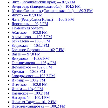
Чита (Забайкальский край) — 87,6 FM
Энергодар (Запорожская обл.) – 104,5 FM
Южно-Сахалинск (Сахалинская обл.) — 89,3 FM
Якутск — 87,9 FM
Ялта (Республика Крым) — 106,8 FM
Ярославль — 98,3 FM
Тюменская область:
Абатское — 103,8 FM
Аромашево — 103,5 FM
Байкалово — 105,5 FM
Бердюжье — 103,2 FM
Большое Сорокино — 102,7 FM
Вагай — 97,0 FM
Викулово — 103,6 FM
Голышманово — 105,4 FM
Демьянское — 102,6 FM
Ермаки — 103,3 FM
Заводоуковск — 103,3 FM
Ингаир — 103,2 FM
Исетское — 102,9 FM
Ишим — 104,9 FM
Казанское — 100,2 FM
Нагорный — 100,4 FM
Нижняя Тавда — 101,2 FM
Новоалександровка — 100,2 FM