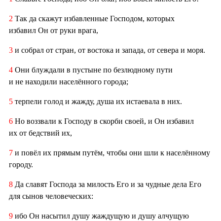
2
Так да скажут избавленные Господом, которых
избавил Он от руки врага,
3
и собрал от стран, от востока и запада, от севера и моря.
4
Они блуждали в пустыне по безлюдному пути
и не находили населённого города;
5
терпели голод и жажду, душа их истаевала в них.
6
Но воззвали к Господу в скорби своей, и Он избавил
их от бедствий их,
7
и повёл их прямым путём, чтобы они шли к населённому
городу.
8
Да славят Господа за милость Его и за чудные дела Его
для сынов человеческих:
9
ибо Он насытил душу жаждущую и душу алчущую