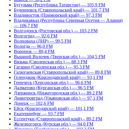
Бугульма (Республика Татарстан) — 105,9 FM
Буденновск (Ставропольский край) — 101,7 FM
Владивосток (Приморский край) — 97,3 FM
Владикавказ (Республика Северная Осетия — Алания)
— 106,7 FM
Волгодонск (Ростовская обл.) — 103,2 FM
Волгоград — 92,6 FM
Волноваха (ДНР) — 99,5 FM
Вологда — 96,0 FM
Воронеж — 89,4 FM
Вышний Волочек (Тверская обл.) — 104,5 FM
Вязьма (Смоленская обл.) — 88,3 FM
Гагарин (Смоленская обл.) — 95,3 FM
Галюгаевская (Ставропольский край) — 89,8 FM
Геленджик (Краснодарский край) — 93,1 FM
Геническ (Херсонская обл.) — 96,6 FM
Далматово (Курганская обл.) — 96,5 FM
Дзержинск (Нижегородская обл.) — 89,2 FM
Димитровград (Ульяновская обл.) — 97,1 FM
Донецк — 102,6 FM
Ейск (Краснодарский край) — 101,1 FM
Екатеринбург — 93,7 FM
Ессентуки (Ставропольский край) – 89,2 FM
Железногорск (Курская обл.) — 94,0 FM