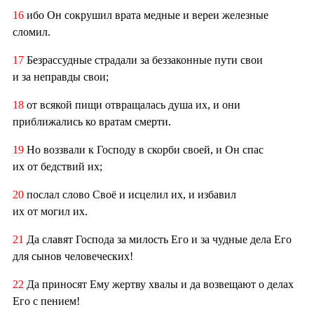
16
ибо Он сокрушил врата медные и вереи железные
сломил.
17
Безрассудные страдали за беззаконные пути свои
и за неправды свои;
18
от всякой пищи отвращалась душа их, и они
приближались ко вратам смерти.
19
Но воззвали к Господу в скорби своей, и Он спас
их от бедствий их;
20
послал слово Своё и исцелил их, и избавил
их от могил их.
21
Да славят Господа за милость Его и за чудные дела Его
для сынов человеческих!
22
Да приносят Ему жертву хвалы и да возвещают о делах
Его с пением!