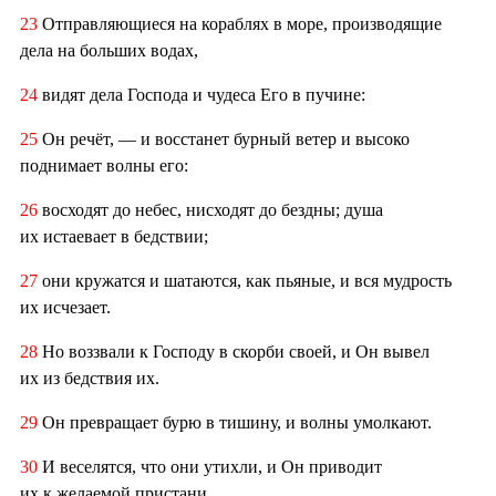
23
Отправляющиеся на кораблях в море, производящие
дела на больших водах,
24
видят дела Господа и чудеса Его в пучине:
25
Он речёт, — и восстанет бурный ветер и высоко
поднимает волны его:
26
восходят до небес, нисходят до бездны; душа
их истаевает в бедствии;
27
они кружатся и шатаются, как пьяные, и вся мудрость
их исчезает.
28
Но воззвали к Господу в скорби своей, и Он вывел
их из бедствия их.
29
Он превращает бурю в тишину, и волны умолкают.
30
И веселятся, что они утихли, и Он приводит
их к желаемой пристани.