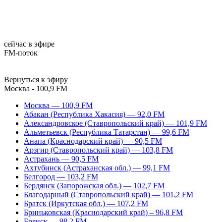
сейчас в эфире
FM-поток
Вернуться к эфиру
Москва - 100,9 FM
Москва — 100,9 FM
Абакан (Республика Хакасия) — 92,0 FM
Александровское (Ставропольский край) — 101,9 FM
Альметьевск (Республика Татарстан) — 99,6 FM
Анапа (Краснодарский край) — 90,5 FM
Арзгир (Ставропольский край) — 103,8 FM
Астрахань — 90,5 FM
Ахтубинск (Астраханская обл.) — 99,1 FM
Белгород — 103,2 FM
Бердянск (Запорожская обл.) — 102,7 FM
Благодарный (Ставропольский край) — 101,2 FM
Братск (Иркутская обл.) — 107,2 FM
Бриньковская (Краснодарский край) – 96,8 FM
Брянск — 98,2 FM