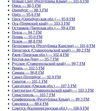
Новый Свет (Республика Крым) — 105,6 FM
Омск — 90,5 FM
Оренбург — 88,3 FM
Орёл — 95,6 FM
Орск (Оренбургская обл.) — 95,8 FM
Оса (Пермский край) — 103,3 FM
Осташков (Тверская обл.) — 99,4 FM
Пенза — 94,7 FM
Пермь — 95,0 FM
Псков — 88,8 FM
Петрозаводск (Республика Карелия) — 101,0 FM
Пятигорск (Ставропольский край) — 89,2 FM
Ржев (Тверская обл.) — 102,4 FM
Ростов-на-Дону — 95,7 FM
Русское (Ставропольский край) — 99,7 FM
Рязань — 102,5 FM
Самара — 96,8 FM
Санкт-Петербург — 92,9 FM
Саратов — 101,1 FM
Саргатское (Омская обл.) — 107,5 FM
Светлоград (Ставропольский край) — 103,3 FM
Севастополь — 103,7 FM
Симферополь (Республика Крым) — 89,3 FM
Смоленск — 88,4 FM
Советск (Калининградская обл.) — 106,9 FM