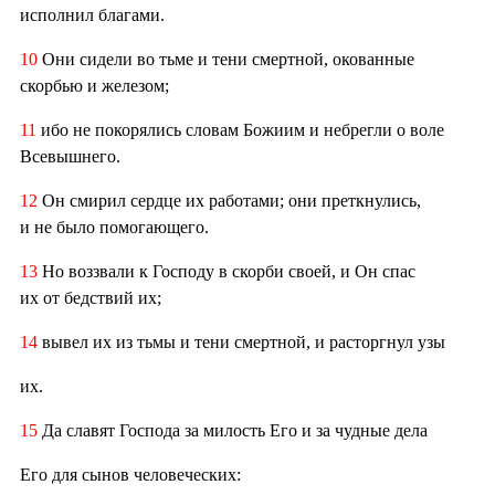
исполнил благами.
10
Они сидели во тьме и тени смертной, окованные
скорбью и железом;
11
ибо не покорялись словам Божиим и небрегли о воле
Всевышнего.
12
Он смирил сердце их работами; они преткнулись,
и не было помогающего.
13
Но воззвали к Господу в скорби своей, и Он спас
их от бедствий их;
14
вывел их из тьмы и тени смертной, и расторгнул узы
их.
15
Да славят Господа за милость Его и за чудные дела
Его для сынов человеческих: