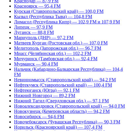
Краснодар — 87,9 FM
Красноярск — 95,4 FM
Курская (Ставропольский край) — 100,0 FM
Кызыл (Республика Тыва) — 104,8 FM
Лимасол (Республика Кипр) — 102,9 FM и 107,9 FM
Липецк — 97,9 FM
Луганск — 88,8 FM
Мариуполь (ДНР) — 97,2 FM
Матвеев Курган (Ростовская обл.) — 107,0 FM
Мелитополь (Запорожская обл.) — 96,7 FM
Миасс (Челябинская обл.) — 102,2 FM
Мичуринск (Тамбовская обл.) — 92,4 FM
Мурманск — 90,4 FM
Нальчик (Кабардино-Балкарская Республика) — 104,4
FM
Невинномысск (Ставропольский край) — 94,2 FM
Нефтекумск (Ставропольский край) — 100,4 FM
Нефтеюганск (Югра) — 92,1 FM
Нижний Новгород — 89,2 FM
Нижний Тагил (Свердловская обл.) — 97,1 FM
Новоалександровск (Ставропольский край) — 94,0 FM
Новокузнецк (Кемеровская область) — 94,2 FM
Новосибирск — 94,6 FM
Новочебоксарск (Чувашская Республика) — 90,3 FM
Норильск (Красноярский край) — 107,4 FM