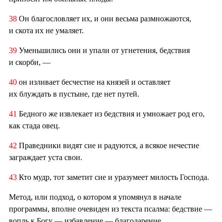
38
Он благословляет их, и они весьма размножаются,
и скота их не умаляет.
39
Уменьшились они и упали от угнетения, бедствия
и скорби, —
40
он изливает бесчестие на князей и оставляет
их блуждать в пустыне, где нет путей.
41
Бедного же извлекает из бедствия и умножает род его,
как стада овец.
42
Праведники видят сие и радуются, а всякое нечестие
заграждает уста свои.
43
Кто мудр, тот заметит сие и уразумеет милость Господа.
Метод, или подход, о котором я упомянул в начале
программы, вполне очевиден из текста псалма: бедствие —
вопль к Богу — избавление — благодарение.