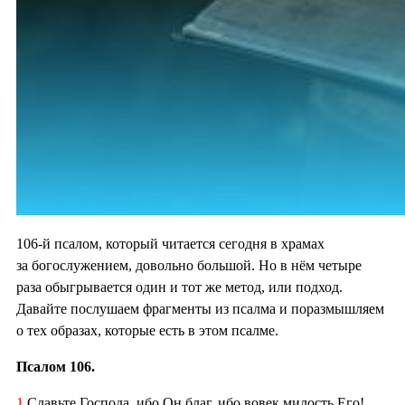
106-й псалом, который читается сегодня в храмах
за богослужением, довольно большой. Но в нём четыре
раза обыгрывается один и тот же метод, или подход.
Давайте послушаем фрагменты из псалма и поразмышляем
о тех образах, которые есть в этом псалме.
Псалом 106.
1
Славьте Господа, ибо Он благ, ибо вовек милость Его!