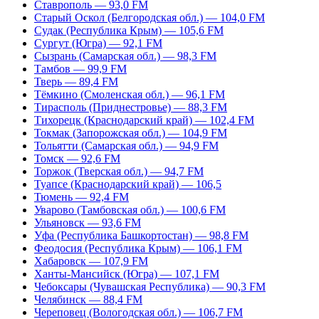
Ставрополь — 93,0 FM
Старый Оскол (Белгородская обл.) — 104,0 FM
Судак (Республика Крым) — 105,6 FM
Сургут (Югра) — 92,1 FM
Сызрань (Самарская обл.) — 98,3 FM
Тамбов — 99,9 FM
Тверь — 89,4 FM
Тёмкино (Смоленская обл.) — 96,1 FM
Тирасполь (Приднестровье) — 88,3 FM
Тихорецк (Краснодарский край) — 102,4 FM
Токмак (Запорожская обл.) — 104,9 FM
Тольятти (Самарская обл.) — 94,9 FM
Томск — 92,6 FM
Торжок (Тверская обл.) — 94,7 FM
Туапсе (Краснодарский край) — 106,5
Тюмень — 92,4 FM
Уварово (Тамбовская обл.) — 100,6 FM
Ульяновск — 93,6 FM
Уфа (Республика Башкортостан) — 98,8 FM
Феодосия (Республика Крым) — 106,1 FM
Хабаровск — 107,9 FM
Ханты-Мансийск (Югра) — 107,1 FM
Чебоксары (Чувашская Республика) — 90,3 FM
Челябинск — 88,4 FM
Череповец (Вологодская обл.) — 106,7 FM