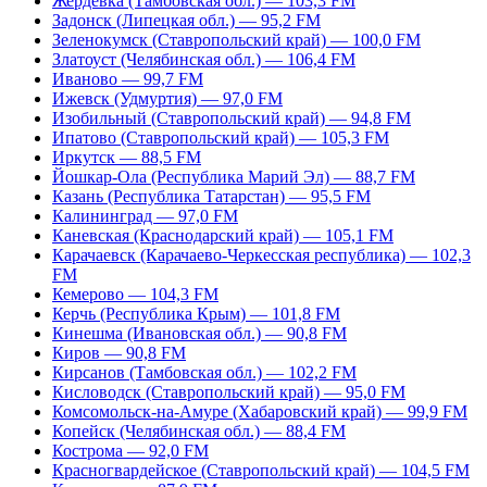
Жердевка (Тамбовская обл.) — 103,3 FM
Задонск (Липецкая обл.) — 95,2 FM
Зеленокумск (Ставропольский край) — 100,0 FM
Златоуст (Челябинская обл.) — 106,4 FM
Иваново — 99,7 FM
Ижевск (Удмуртия) — 97,0 FM
Изобильный (Ставропольский край) — 94,8 FM
Ипатово (Ставропольский край) — 105,3 FM
Иркутск — 88,5 FM
Йошкар-Ола (Республика Марий Эл) — 88,7 FM
Казань (Республика Татарстан) — 95,5 FM
Калининград — 97,0 FM
Каневская (Краснодарский край) — 105,1 FM
Карачаевск (Карачаево-Черкесская республика) — 102,3
FM
Кемерово — 104,3 FM
Керчь (Республика Крым) — 101,8 FM
Кинешма (Ивановская обл.) — 90,8 FM
Киров — 90,8 FM
Кирсанов (Тамбовская обл.) — 102,2 FM
Кисловодск (Ставропольский край) — 95,0 FM
Комсомольск-на-Амуре (Хабаровский край) — 99,9 FM
Копейск (Челябинская обл.) — 88,4 FM
Кострома — 92,0 FM
Красногвардейское (Ставропольский край) — 104,5 FM