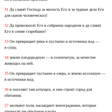
31
Да славят Господа за милость Его и за чудные дела Его
для сынов человеческих!
32
Да превозносят Его в собрании народном и да славят
Его в сонме старейшин!
33
Он превращает реки в пустыню и источники вод —
в сушу,
34
землю плодородную — в солончатую, за нечестие
живущих на ней.
35
Он превращает пустыню в озеро, и землю иссохшую —
в источники вод;
36
и поселяет там алчущих, и они строят город для
обитания;
37
засевают поля, насаждают виноградники, которые
приносят им обильные плоды.