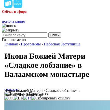
Сейчас в эфире:
помочь радио
Поиск
Главное меню
Главная
›
Программы
›
Небесная Заступница
Икона Божией Матери
«Сладкое лобзание» в
Валаамском монастыре
Скачать
Икона Божией Матери «Сладкое лобзание» в
Поделиться
Валаамском монастыре