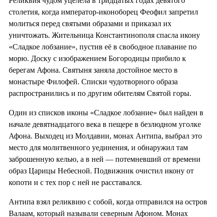
Реликвия чудом уцелела в тридцатых годах девятого
столетия, когда император-иконоборец Феофил запретил
молиться перед святыми образами и приказал их
уничтожать. Жительница Константинополя спасла икону
«Сладкое лобзание», пустив её в свободное плавание по
морю. Доску с изображением Богородицы прибило к
берегам Афона. Святыня заняла достойное место в
монастыре Филофей. Списки чудотворного образа
распространились и по другим обителям Святой горы.
Один из списков иконы «Сладкое лобзание» был найден в
начале девятнадцатого века в пещере в безлюдном уголке
Афона. Выходец из Молдавии, монах Антипа, выбрал это
место для молитвенного уединения, и обнаружил там
заброшенную келью, а в ней — потемневший от времени
образ Царицы Небесной. Подвижник очистил икону от
копоти и с тех пор с ней не расставался.
Антипа взял реликвию с собой, когда отправился на остров
Валаам, который называли северным Афоном. Монах