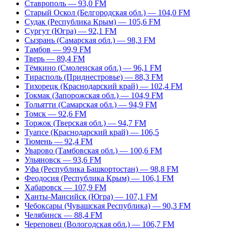
Ставрополь — 93,0 FM
Старый Оскол (Белгородская обл.) — 104,0 FM
Судак (Республика Крым) — 105,6 FM
Сургут (Югра) — 92,1 FM
Сызрань (Самарская обл.) — 98,3 FM
Тамбов — 99,9 FM
Тверь — 89,4 FM
Тёмкино (Смоленская обл.) — 96,1 FM
Тирасполь (Приднестровье) — 88,3 FM
Тихорецк (Краснодарский край) — 102,4 FM
Токмак (Запорожская обл.) — 104,9 FM
Тольятти (Самарская обл.) — 94,9 FM
Томск — 92,6 FM
Торжок (Тверская обл.) — 94,7 FM
Туапсе (Краснодарский край) — 106,5
Тюмень — 92,4 FM
Уварово (Тамбовская обл.) — 100,6 FM
Ульяновск — 93,6 FM
Уфа (Республика Башкортостан) — 98,8 FM
Феодосия (Республика Крым) — 106,1 FM
Хабаровск — 107,9 FM
Ханты-Мансийск (Югра) — 107,1 FM
Чебоксары (Чувашская Республика) — 90,3 FM
Челябинск — 88,4 FM
Череповец (Вологодская обл.) — 106,7 FM