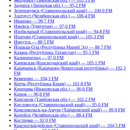
Жердевка (Тамбовская обл.) — 103,3 FM
Задонск (Липецкая обл.) — 95,2 FM
Зеленокумск (Ставропольский край) — 100,0 FM
Златоуст (Челябинская обл.) — 106,4 FM
Иваново — 99,7 FM
Ижевск (Удмуртия) — 97,0 FM
Изобильный (Ставропольский край) — 94,8 FM
Ипатово (Ставропольский край) — 105,3 FM
Иркутск — 88,5 FM
Йошкар-Ола (Республика Марий Эл) — 88,7 FM
Казань (Республика Татарстан) — 95,5 FM
Калининград — 97,0 FM
Каневская (Краснодарский край) — 105,1 FM
Карачаевск (Карачаево-Черкесская республика) — 102,3
FM
Кемерово — 104,3 FM
Керчь (Республика Крым) — 101,8 FM
Кинешма (Ивановская обл.) — 90,8 FM
Киров — 90,8 FM
Кирсанов (Тамбовская обл.) — 102,2 FM
Кисловодск (Ставропольский край) — 95,0 FM
Комсомольск-на-Амуре (Хабаровский край) — 99,9 FM
Копейск (Челябинская обл.) — 88,4 FM
Кострома — 92,0 FM
Красногвардейское (Ставропольский край) — 104,5 FM