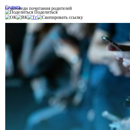
Скачать
О заповеди почитания родителей
Поделиться