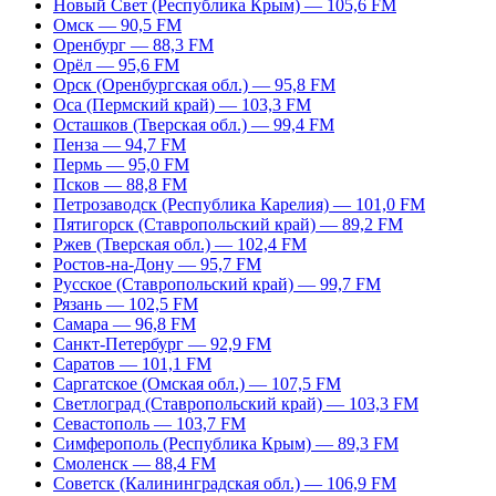
Новый Свет (Республика Крым) — 105,6 FM
Омск — 90,5 FM
Оренбург — 88,3 FM
Орёл — 95,6 FM
Орск (Оренбургская обл.) — 95,8 FM
Оса (Пермский край) — 103,3 FM
Осташков (Тверская обл.) — 99,4 FM
Пенза — 94,7 FM
Пермь — 95,0 FM
Псков — 88,8 FM
Петрозаводск (Республика Карелия) — 101,0 FM
Пятигорск (Ставропольский край) — 89,2 FM
Ржев (Тверская обл.) — 102,4 FM
Ростов-на-Дону — 95,7 FM
Русское (Ставропольский край) — 99,7 FM
Рязань — 102,5 FM
Самара — 96,8 FM
Санкт-Петербург — 92,9 FM
Саратов — 101,1 FM
Саргатское (Омская обл.) — 107,5 FM
Светлоград (Ставропольский край) — 103,3 FM
Севастополь — 103,7 FM
Симферополь (Республика Крым) — 89,3 FM
Смоленск — 88,4 FM
Советск (Калининградская обл.) — 106,9 FM