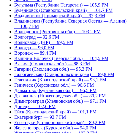
Бугульма (Республика Татарстан) — 105,9 FM
Буденновск (Ставропольский край) — 101,7 FM
Владивосток (Приморский край) — 97,3 FM
Владикавказ (Республика Северная Осетия — Алания)
— 106,7 FM
Волгодонск (Ростовская обл.) — 103,2 FM
Волгоград — 92,6 FM
Волноваха (ДНР) — 99,5 FM
Вологда — 96,0 FM
Воронеж — 89,4 FM
Вышний Волочек (Тверская обл.) — 104,5 FM
Вязьма (Смоленская обл.) — 88,3 FM
Гагарин (Смоленская обл.) — 95,3 FM
Галюгаевская (Ставропольский край) — 89,8 FM
Геленджик (Краснодарский край) — 93,1 FM
Геническ (Херсонская обл.) — 96,6 FM
Далматово (Курганская обл.) — 96,5 FM
Дзержинск (Нижегородская обл.) — 89,2 FM
Димитровград (Ульяновская обл.) — 97,1 FM
Донецк — 102,6 FM
Ейск (Краснодарский край) — 101,1 FM
Екатеринбург — 93,7 FM
Ессентуки (Ставропольский край) – 89,2 FM
Железногорск (Курская обл.) — 94,0 FM