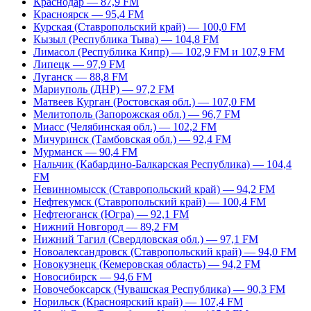
Краснодар — 87,9 FM
Красноярск — 95,4 FM
Курская (Ставропольский край) — 100,0 FM
Кызыл (Республика Тыва) — 104,8 FM
Лимасол (Республика Кипр) — 102,9 FM и 107,9 FM
Липецк — 97,9 FM
Луганск — 88,8 FM
Мариуполь (ДНР) — 97,2 FM
Матвеев Курган (Ростовская обл.) — 107,0 FM
Мелитополь (Запорожская обл.) — 96,7 FM
Миасс (Челябинская обл.) — 102,2 FM
Мичуринск (Тамбовская обл.) — 92,4 FM
Мурманск — 90,4 FM
Нальчик (Кабардино-Балкарская Республика) — 104,4
FM
Невинномысск (Ставропольский край) — 94,2 FM
Нефтекумск (Ставропольский край) — 100,4 FM
Нефтеюганск (Югра) — 92,1 FM
Нижний Новгород — 89,2 FM
Нижний Тагил (Свердловская обл.) — 97,1 FM
Новоалександровск (Ставропольский край) — 94,0 FM
Новокузнецк (Кемеровская область) — 94,2 FM
Новосибирск — 94,6 FM
Новочебоксарск (Чувашская Республика) — 90,3 FM
Норильск (Красноярский край) — 107,4 FM