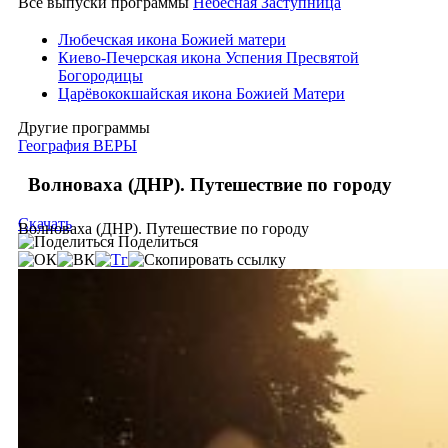
Все выпуски программы
Небесная Заступница
Любечская икона Божией матери
Киево-Печерская икона Успения Пресвятой
Богородицы
Царёвококшайская икона Божией Матери
Другие программы
География ВЕРЫ
Волноваха (ДНР). Путешествие по городу
Скачать
Волноваха (ДНР). Путешествие по городу
Поделиться