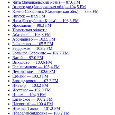
Чита (Забайкальский край) — 87,6 FM
Энергодар (Запорожская обл.) – 104,5 FM
Южно-Сахалинск (Сахалинская обл.) — 89,3 FM
Якутск — 87,9 FM
Ялта (Республика Крым) — 106,8 FM
Ярославль — 98,3 FM
Тюменская область:
Абатское — 103,8 FM
Аромашево — 103,5 FM
Байкалово — 105,5 FM
Бердюжье — 103,2 FM
Большое Сорокино — 102,7 FM
Вагай — 97,0 FM
Викулово — 103,6 FM
Голышманово — 105,4 FM
Демьянское — 102,6 FM
Ермаки — 103,3 FM
Заводоуковск — 103,3 FM
Ингаир — 103,2 FM
Исетское — 102,9 FM
Ишим — 104,9 FM
Казанское — 100,2 FM
Нагорный — 100,4 FM
Нижняя Тавда — 101,2 FM
Новоалександровка — 100,2 FM