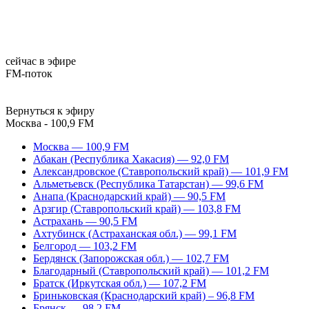
сейчас в эфире
FM-поток
Вернуться к эфиру
Москва - 100,9 FM
Москва — 100,9 FM
Абакан (Республика Хакасия) — 92,0 FM
Александровское (Ставропольский край) — 101,9 FM
Альметьевск (Республика Татарстан) — 99,6 FM
Анапа (Краснодарский край) — 90,5 FM
Арзгир (Ставропольский край) — 103,8 FM
Астрахань — 90,5 FM
Ахтубинск (Астраханская обл.) — 99,1 FM
Белгород — 103,2 FM
Бердянск (Запорожская обл.) — 102,7 FM
Благодарный (Ставропольский край) — 101,2 FM
Братск (Иркутская обл.) — 107,2 FM
Бриньковская (Краснодарский край) – 96,8 FM
Брянск — 98,2 FM