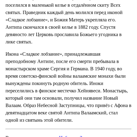
поселился в маленькой келье в отдалённом скиту Всех
святых. Праведник каждый день молился перед иконой
«Сладкое лобзание», и Божия Матерь укрепляла его.
Антипа скончался в своей келье в 1882 году. Спустя
девяносто лет Церковь прославила Божьего угодника в
лике святых.
Икона «Сладкое лобзание», принадлежавшая
преподобному Антипе, после его смерти пребывала в
монастырском храме Сергия и Германа. В 1940 году, во
время советско-финской войны валаамские монахи были
вынуждены покинуть родную обитель. Иноки
переселились в финское местечко Хейнявеси. Монастырь,
который они там основали, получил название Новый
Валаам. Образ Небесной Заступницы, что привёз с Афона в
девятнадцатом веке святой Антипа Валаамский, стал
одной из святынь этой обители.