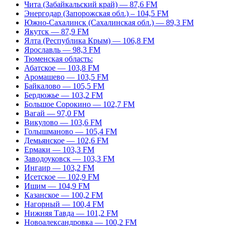
Чита (Забайкальский край) — 87,6 FM
Энергодар (Запорожская обл.) – 104,5 FM
Южно-Сахалинск (Сахалинская обл.) — 89,3 FM
Якутск — 87,9 FM
Ялта (Республика Крым) — 106,8 FM
Ярославль — 98,3 FM
Тюменская область:
Абатское — 103,8 FM
Аромашево — 103,5 FM
Байкалово — 105,5 FM
Бердюжье — 103,2 FM
Большое Сорокино — 102,7 FM
Вагай — 97,0 FM
Викулово — 103,6 FM
Голышманово — 105,4 FM
Демьянское — 102,6 FM
Ермаки — 103,3 FM
Заводоуковск — 103,3 FM
Ингаир — 103,2 FM
Исетское — 102,9 FM
Ишим — 104,9 FM
Казанское — 100,2 FM
Нагорный — 100,4 FM
Нижняя Тавда — 101,2 FM
Новоалександровка — 100,2 FM