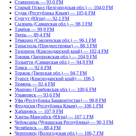
Ставрополь — 93,0 FM
Старый Оскол (Белгородская обл.) — 104,0 FM
Судак (Республика Крым) — 105,6 FM
Сургут (Югра) — 92,1 FM
Сызрань (Самарская обл.) — 98,3 FM
Тамбов — 99,9 FM
Тверь — 89,4 FM
Тёмкино (Смоленская обл.) — 96,1 FM
Тирасполь (Приднестровье) — 88,3 FM
Тихорецк (Краснодарский край) — 102,4 FM
Токмак (Запорожская обл.) — 104,9 FM
Тольятти (Самарская обл.) — 94,9 FM
Томск — 92,6 FM
Торжок (Тверская обл.) — 94,7 FM
Туапсе (Краснодарский край) — 106,5
Тюмень — 92,4 FM
Уварово (Тамбовская обл.) — 100,6 FM
Ульяновск — 93,6 FM
Уфа (Республика Башкортостан) — 98,8 FM
Феодосия (Республика Крым) — 106,1 FM
Хабаровск — 107,9 FM
Ханты-Мансийск (Югра) — 107,1 FM
Чебоксары (Чувашская Республика) — 90,3 FM
Челябинск — 88,4 FM
Череповец (Вологодская обл.) — 106,7 FM