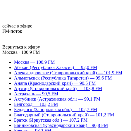
сейчас в эфире
FM-поток
Вернуться к эфиру
Москва - 100,9 FM
Москва — 100,9 FM
Абакан (Республика Хакасия) — 92,0 FM
Александровское (Ставропольский край) — 101,9 FM
Альметьевск (Республика Татарстан) — 99,6 FM
Анапа (Краснодарский край) — 90,5 FM
Арзгир (Ставропольский край) — 103,8 FM
Астрахань — 90,5 FM
Ахтубинск (Астраханская обл.) — 99,1 FM
Белгород — 103,2 FM
Бердянск (Запорожская обл.) — 102,7 FM
Благодарный (Ставропольский край) — 101,2 FM
Братск (Иркутская обл.) — 107,2 FM
Бриньковская (Краснодарский край) – 96,8 FM
Брянск — 98,2 FM