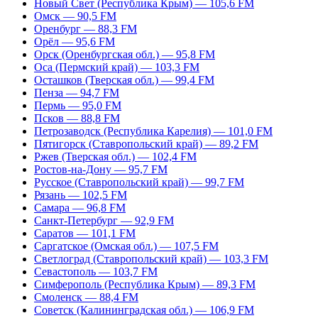
Новый Свет (Республика Крым) — 105,6 FM
Омск — 90,5 FM
Оренбург — 88,3 FM
Орёл — 95,6 FM
Орск (Оренбургская обл.) — 95,8 FM
Оса (Пермский край) — 103,3 FM
Осташков (Тверская обл.) — 99,4 FM
Пенза — 94,7 FM
Пермь — 95,0 FM
Псков — 88,8 FM
Петрозаводск (Республика Карелия) — 101,0 FM
Пятигорск (Ставропольский край) — 89,2 FM
Ржев (Тверская обл.) — 102,4 FM
Ростов-на-Дону — 95,7 FM
Русское (Ставропольский край) — 99,7 FM
Рязань — 102,5 FM
Самара — 96,8 FM
Санкт-Петербург — 92,9 FM
Саратов — 101,1 FM
Саргатское (Омская обл.) — 107,5 FM
Светлоград (Ставропольский край) — 103,3 FM
Севастополь — 103,7 FM
Симферополь (Республика Крым) — 89,3 FM
Смоленск — 88,4 FM
Советск (Калининградская обл.) — 106,9 FM