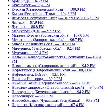
Краснодар — 87,9 FM
Красноярск — 95,4 FM
Курская (Ставропольский край) — 100,0 FM
Кызыл (Республика Тыва) — 104,8 FM
Лимасол (Республика Кипр) — 102,9 FM и 107,9 FM
Липецк — 97,9 FM
Луганск — 88,8 FM
Мариуполь (ДНР) — 97,2 FM
Матвеев Курган (Ростовская обл.) — 107,0 FM
Мелитополь (Запорожская обл.) — 96,7 FM
Миасс (Челябинская обл.) — 102,2 FM
Мичуринск (Тамбовская обл.) — 92,4 FM
Мурманск — 90,4 FM
Нальчик (Кабардино-Балкарская Республика) — 104,4
FM
Невинномысск (Ставропольский край) — 94,2 FM
Нефтекумск (Ставропольский край) — 100,4 FM
Нефтеюганск (Югра) — 92,1 FM
Нижний Новгород — 89,2 FM
Нижний Тагил (Свердловская обл.) — 97,1 FM
Новоалександровск (Ставропольский край) — 94,0 FM
Новокузнецк (Кемеровская область) — 94,2 FM
Новосибирск — 94,6 FM
Новочебоксарск (Чувашская Республика) — 90,3 FM
Норильск (Красноярский край) — 107,4 FM