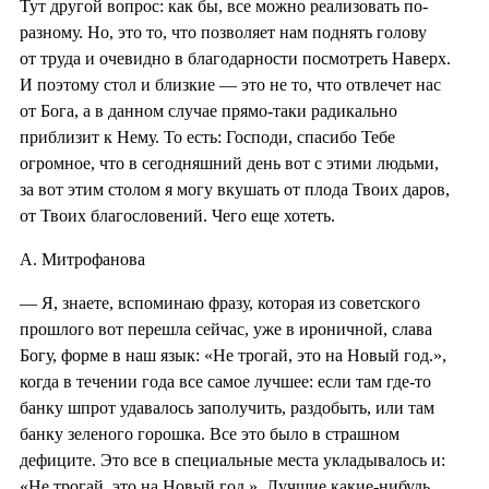
Тут другой вопрос: как бы, все можно реализовать по-
разному. Но, это то, что позволяет нам поднять голову
от труда и очевидно в благодарности посмотреть Наверх.
И поэтому стол и близкие — это не то, что отвлечет нас
от Бога, а в данном случае прямо-таки радикально
приблизит к Нему. То есть: Господи, спасибо Тебе
огромное, что в сегодняшний день вот с этими людьми,
за вот этим столом я могу вкушать от плода Твоих даров,
от Твоих благословений. Чего еще хотеть.
А. Митрофанова
— Я, знаете, вспоминаю фразу, которая из советского
прошлого вот перешла сейчас, уже в ироничной, слава
Богу, форме в наш язык: «Не трогай, это на Новый год.»,
когда в течении года все самое лучшее: если там где-то
банку шпрот удавалось заполучить, раздобыть, или там
банку зеленого горошка. Все это было в страшном
дефиците. Это все в специальные места укладывалось и:
«Не трогай, это на Новый год.». Лучшие какие-нибудь,