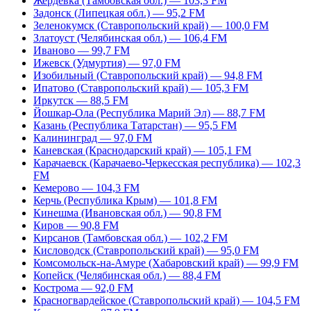
Жердевка (Тамбовская обл.) — 103,3 FM
Задонск (Липецкая обл.) — 95,2 FM
Зеленокумск (Ставропольский край) — 100,0 FM
Златоуст (Челябинская обл.) — 106,4 FM
Иваново — 99,7 FM
Ижевск (Удмуртия) — 97,0 FM
Изобильный (Ставропольский край) — 94,8 FM
Ипатово (Ставропольский край) — 105,3 FM
Иркутск — 88,5 FM
Йошкар-Ола (Республика Марий Эл) — 88,7 FM
Казань (Республика Татарстан) — 95,5 FM
Калининград — 97,0 FM
Каневская (Краснодарский край) — 105,1 FM
Карачаевск (Карачаево-Черкесская республика) — 102,3
FM
Кемерово — 104,3 FM
Керчь (Республика Крым) — 101,8 FM
Кинешма (Ивановская обл.) — 90,8 FM
Киров — 90,8 FM
Кирсанов (Тамбовская обл.) — 102,2 FM
Кисловодск (Ставропольский край) — 95,0 FM
Комсомольск-на-Амуре (Хабаровский край) — 99,9 FM
Копейск (Челябинская обл.) — 88,4 FM
Кострома — 92,0 FM
Красногвардейское (Ставропольский край) — 104,5 FM