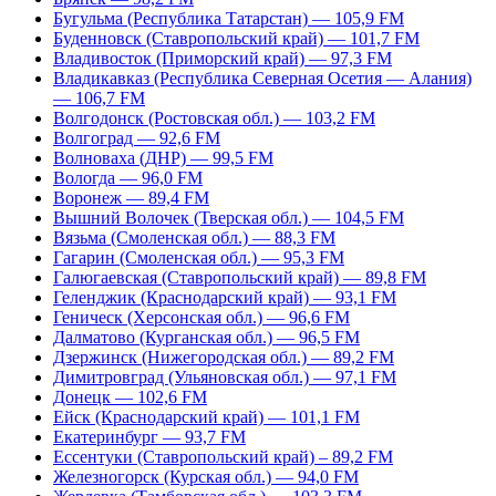
Бугульма (Республика Татарстан) — 105,9 FM
Буденновск (Ставропольский край) — 101,7 FM
Владивосток (Приморский край) — 97,3 FM
Владикавказ (Республика Северная Осетия — Алания)
— 106,7 FM
Волгодонск (Ростовская обл.) — 103,2 FM
Волгоград — 92,6 FM
Волноваха (ДНР) — 99,5 FM
Вологда — 96,0 FM
Воронеж — 89,4 FM
Вышний Волочек (Тверская обл.) — 104,5 FM
Вязьма (Смоленская обл.) — 88,3 FM
Гагарин (Смоленская обл.) — 95,3 FM
Галюгаевская (Ставропольский край) — 89,8 FM
Геленджик (Краснодарский край) — 93,1 FM
Геническ (Херсонская обл.) — 96,6 FM
Далматово (Курганская обл.) — 96,5 FM
Дзержинск (Нижегородская обл.) — 89,2 FM
Димитровград (Ульяновская обл.) — 97,1 FM
Донецк — 102,6 FM
Ейск (Краснодарский край) — 101,1 FM
Екатеринбург — 93,7 FM
Ессентуки (Ставропольский край) – 89,2 FM
Железногорск (Курская обл.) — 94,0 FM