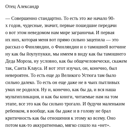
Отец Александр
— Совершенно стандартно. То есть это же начало 90-
х годов, чудесные, значит, первые пошедшие передачи
о вот этом неведомом нам мире заграничья. И первая
их них, которая меня вот прямо сильно зацепила — это
рассказ о Финляндии, о Финляндии и о тамошней вотчине
ну как бы йоулупукки, мы имеем в виду как бы тамошнего
Деда Мороза, ну условно, как бы общечеловечески, скажем
так, Санта Клауса. И вот этот изучал, он, конечно, был
невероятен. То есть еще до Великого Устюга там было
сильно далеко. То есть он еще даже не в чьих пытливых
умах не родился. Ну и, конечно, как бы да, и вся наша
мультипликация, и как бы книги, читаемые нам на том
этапе, все это как бы сильно трогало. И будучи маленьким
ребенком, я вообще, как бы даже и в голову не брал
критичность как бы отношения к этому ко всему. Оно
потом как-то аккуратненько, мягко сошло на «нет».