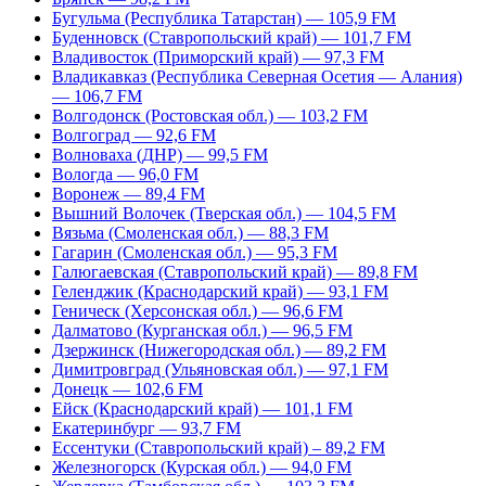
Бугульма (Республика Татарстан) — 105,9 FM
Буденновск (Ставропольский край) — 101,7 FM
Владивосток (Приморский край) — 97,3 FM
Владикавказ (Республика Северная Осетия — Алания)
— 106,7 FM
Волгодонск (Ростовская обл.) — 103,2 FM
Волгоград — 92,6 FM
Волноваха (ДНР) — 99,5 FM
Вологда — 96,0 FM
Воронеж — 89,4 FM
Вышний Волочек (Тверская обл.) — 104,5 FM
Вязьма (Смоленская обл.) — 88,3 FM
Гагарин (Смоленская обл.) — 95,3 FM
Галюгаевская (Ставропольский край) — 89,8 FM
Геленджик (Краснодарский край) — 93,1 FM
Геническ (Херсонская обл.) — 96,6 FM
Далматово (Курганская обл.) — 96,5 FM
Дзержинск (Нижегородская обл.) — 89,2 FM
Димитровград (Ульяновская обл.) — 97,1 FM
Донецк — 102,6 FM
Ейск (Краснодарский край) — 101,1 FM
Екатеринбург — 93,7 FM
Ессентуки (Ставропольский край) – 89,2 FM
Железногорск (Курская обл.) — 94,0 FM