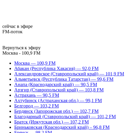
сейчас в эфире
FM-поток
Вернуться к эфиру
Москва - 100,9 FM
Москва — 100,9 FM
Абакан (Республика Хакасия) — 92,0 FM
Александровское (Ставропольский край) — 101,9 FM
Альметьевск (Республика Татарстан) — 99,6 FM
Анапа (Краснодарский край) — 90,5 FM
Арзгир (Ставропольский край) — 103,8 FM
Астрахань — 90,5 FM
Ахтубинск (Астраханская обл.) — 99,1 FM
Белгород — 103,2 FM
Бердянск (Запорожская обл.) — 102,7 FM
Благодарный (Ставропольский край) — 101,2 FM
Братск (Иркутская обл.) — 107,2 FM
Бриньковская (Краснодарский край) – 96,8 FM
Брянск — 98,2 FM