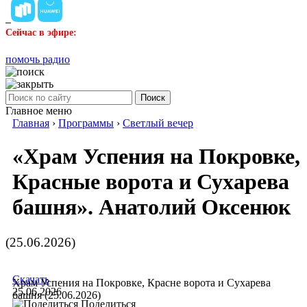
Сейчас в эфире:
помочь радио
Поиск
Главное меню
Главная
›
Программы
›
Светлый вечер
«Храм Успения на Покровке,
Красные ворота и Сухарева
башня». Анатолий Оксенюк
(25.06.2026)
Скачать
Храм Успения на Покровке, Красне ворота и Сухарева
25.06.2026
башня (25.06.2026)
Поделиться