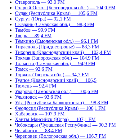
Ставрополь — 93,0 FM
Старый Оскол (Белгородская обл.) — 104,0 FM
Судак (Республика Крым) — 105,6 FM
Сургут (Югра) — 92,1 FM
Сызрань (Самарская обл.) — 98,3 FM
Тамбов — 99,9 FM
Тверь — 89,4 FM
Тёмкино (Смоленская обл.) — 96,1 FM
Тирасполь (Приднестровье) — 88,3 FM
Тихорецк (Краснодарский край) — 102,4 FM
Токмак (Запорожская обл.) — 104,9 FM
Тольятти (Самарская обл.) — 94,9 FM
Томск — 92,6 FM
Торжок (Тверская обл.) — 94,7 FM
Туапсе (Краснодарский край) — 106,5
Тюмень — 92,4 FM
Уварово (Тамбовская обл.) — 100,6 FM
Ульяновск — 93,6 FM
Уфа (Республика Башкортостан) — 98,8 FM
Феодосия (Республика Крым) — 106,1 FM
Хабаровск — 107,9 FM
Ханты-Мансийск (Югра) — 107,1 FM
Чебоксары (Чувашская Республика) — 90,3 FM
Челябинск — 88,4 FM
Череповец (Вологодская обл.) — 106,7 FM