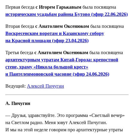
Первая беседа
с Игорем Гарькавым
была посвящена
историческим усадьбам района Бутово (эфир 22.06.2026)
Вторая беседа
с Анатолием Оксенюком
была посвящена
Воскресенским воротам и Казанскому собору
на Красной площади (эфир 23.04.2026)
Третья беседа
с Анатолием Оксенюком
была посвящена
архитектурным утратам Китай-Города: крепостной
стене, храму «Никола большой крест»
и Пантелеимоновской часовне (эфир 24.06.2026)
Ведущий:
Алексей Пичугин
А. Пичугин
— Друзья, здравствуйте. Это программа «Светлый вечер»
на Светлом радио. Меня зовут Алексей Пичугин.
И мы на этой неделе говорим про архитектурные утраты