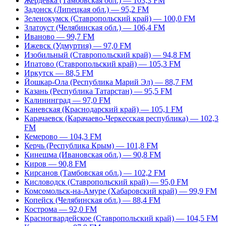
Жердевка (Тамбовская обл.) — 103,3 FM
Задонск (Липецкая обл.) — 95,2 FM
Зеленокумск (Ставропольский край) — 100,0 FM
Златоуст (Челябинская обл.) — 106,4 FM
Иваново — 99,7 FM
Ижевск (Удмуртия) — 97,0 FM
Изобильный (Ставропольский край) — 94,8 FM
Ипатово (Ставропольский край) — 105,3 FM
Иркутск — 88,5 FM
Йошкар-Ола (Республика Марий Эл) — 88,7 FM
Казань (Республика Татарстан) — 95,5 FM
Калининград — 97,0 FM
Каневская (Краснодарский край) — 105,1 FM
Карачаевск (Карачаево-Черкесская республика) — 102,3
FM
Кемерово — 104,3 FM
Керчь (Республика Крым) — 101,8 FM
Кинешма (Ивановская обл.) — 90,8 FM
Киров — 90,8 FM
Кирсанов (Тамбовская обл.) — 102,2 FM
Кисловодск (Ставропольский край) — 95,0 FM
Комсомольск-на-Амуре (Хабаровский край) — 99,9 FM
Копейск (Челябинская обл.) — 88,4 FM
Кострома — 92,0 FM
Красногвардейское (Ставропольский край) — 104,5 FM