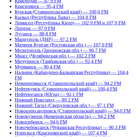
Краснодар — 87,9 FM
Красноярск — 95,4 FM
Курская (Ставропольский край) — 100,0 FM
Кызыл (Республика Тыва) — 104,8 FM
Лимасол (Республика Кипр) — 102,9 FM и 107,9 FM
Липецк — 97,9 FM
Луганск — 88,8 FM
Мариуполь (ДНР) — 97,2 FM
Матвеев Курган (Ростовская обл.) — 107,0 FM
Мелитополь (Запорожская обл.) — 96,7 FM
Миасс (Челябинская обл.) — 102,2 FM
Мичуринск (Тамбовская обл.) — 92,4 FM
Мурманск — 90,4 FM
Нальчик (Кабардино-Балкарская Республика) — 104,4
FM
Невинномысск (Ставропольский край) — 94,2 FM
Нефтекумск (Ставропольский край) — 100,4 FM
Нефтеюганск (Югра) — 92,1 FM
Нижний Новгород — 89,2 FM
Нижний Тагил (Свердловская обл.) — 97,1 FM
Новоалександровск (Ставропольский край) — 94,0 FM
Новокузнецк (Кемеровская область) — 94,2 FM
Новосибирск — 94,6 FM
Новочебоксарск (Чувашская Республика) — 90,3 FM
Норильск (Красноярский край) — 107,4 FM