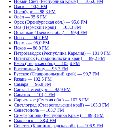
Новый Свет (Республика Крым) — 105,6 FM
Омск — 90,5 FM
Оренбург — 88,3 FM
Орёл — 95,6 FM
Орск (Оренбургская обл.) — 95,8 FM
Оса (Пермский край) — 103,3 FM
Осташков (Тверская обл.) — 99,4 FM
Пенза — 94,7 FM
Пермь — 95,0 FM
Псков — 88,8 FM
Петрозаводск (Республика Карелия) — 101,0 FM
Пятигорск (Ставропольский край) — 89,2 FM
Ржев (Тверская обл.) — 102,4 FM
Ростов-на-Дону — 95,7 FM
Русское (Ставропольский край) — 99,7 FM
Рязань — 102,5 FM
Самара — 96,8 FM
Санкт-Петербург — 92,9 FM
Саратов — 101,1 FM
Саргатское (Омская обл.) — 107,5 FM
Светлоград (Ставропольский край) — 103,3 FM
Севастополь — 103,7 FM
Симферополь (Республика Крым) — 89,3 FM
Смоленск — 88,4 FM
Советск (Калининградская обл.) — 106,9 FM