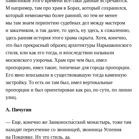
памятников этого времени все-таки данные встречаются.
М например, там про храм в Борах, который сохранился,
который немножечко более ранний, но тем не менее
мы там знаем перипетию судебных дел между мастером
и заказчиком, и так далее, то здесь, ну здесь, к сожалению,
здесь ранняя история этого храма скрыта. Хотя, конечно,
это был прекрасный образец архитектуры Нарышкинского
стиля, или как его тогда, и впоследствии называли
московского узорочья. Храм при чем был, имел
пропорцию, имел такие, типичные для города пропорции.
Его явно вписывали в существовавшую тогда каменную
застройку. То есть он там был, имел вертикальные
пропорции и был ориентирован как раз, по сути, по линии
улиц.
А. Пичугин
— Еще, конечно же Заиконоспа́сский монастырь, тоже там
находят пересечение со звонницей, звонница Успения
на Покровке. Ну это стиль, да.