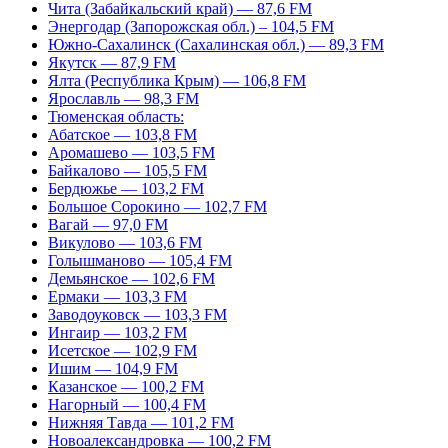
Чита (Забайкальский край) — 87,6 FM
Энергодар (Запорожская обл.) – 104,5 FM
Южно-Сахалинск (Сахалинская обл.) — 89,3 FM
Якутск — 87,9 FM
Ялта (Республика Крым) — 106,8 FM
Ярославль — 98,3 FM
Тюменская область:
Абатское — 103,8 FM
Аромашево — 103,5 FM
Байкалово — 105,5 FM
Бердюжье — 103,2 FM
Большое Сорокино — 102,7 FM
Вагай — 97,0 FM
Викулово — 103,6 FM
Голышманово — 105,4 FM
Демьянское — 102,6 FM
Ермаки — 103,3 FM
Заводоуковск — 103,3 FM
Ингаир — 103,2 FM
Исетское — 102,9 FM
Ишим — 104,9 FM
Казанское — 100,2 FM
Нагорный — 100,4 FM
Нижняя Тавда — 101,2 FM
Новоалександровка — 100,2 FM