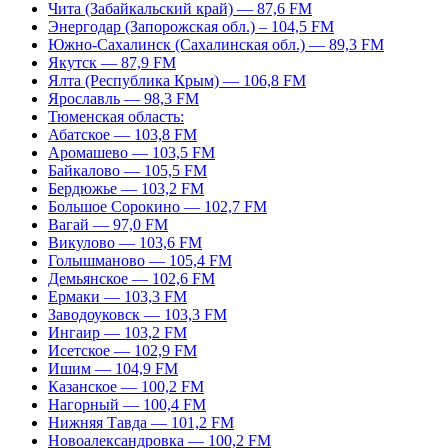
Чита (Забайкальский край) — 87,6 FM
Энергодар (Запорожская обл.) – 104,5 FM
Южно-Сахалинск (Сахалинская обл.) — 89,3 FM
Якутск — 87,9 FM
Ялта (Республика Крым) — 106,8 FM
Ярославль — 98,3 FM
Тюменская область:
Абатское — 103,8 FM
Аромашево — 103,5 FM
Байкалово — 105,5 FM
Бердюжье — 103,2 FM
Большое Сорокино — 102,7 FM
Вагай — 97,0 FM
Викулово — 103,6 FM
Голышманово — 105,4 FM
Демьянское — 102,6 FM
Ермаки — 103,3 FM
Заводоуковск — 103,3 FM
Ингаир — 103,2 FM
Исетское — 102,9 FM
Ишим — 104,9 FM
Казанское — 100,2 FM
Нагорный — 100,4 FM
Нижняя Тавда — 101,2 FM
Новоалександровка — 100,2 FM