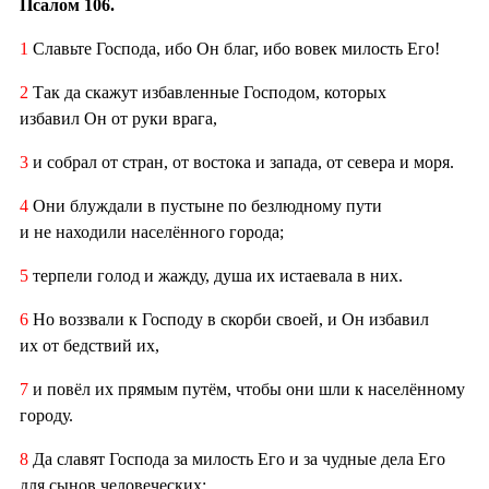
Псалом 106.
1
Славьте Господа, ибо Он благ, ибо вовек милость Его!
2
Так да скажут избавленные Господом, которых
избавил Он от руки врага,
3
и собрал от стран, от востока и запада, от севера и моря.
4
Они блуждали в пустыне по безлюдному пути
и не находили населённого города;
5
терпели голод и жажду, душа их истаевала в них.
6
Но воззвали к Господу в скорби своей, и Он избавил
их от бедствий их,
7
и повёл их прямым путём, чтобы они шли к населённому
городу.
8
Да славят Господа за милость Его и за чудные дела Его
для сынов человеческих: