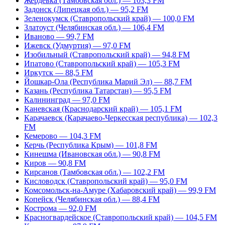
Жердевка (Тамбовская обл.) — 103,3 FM
Задонск (Липецкая обл.) — 95,2 FM
Зеленокумск (Ставропольский край) — 100,0 FM
Златоуст (Челябинская обл.) — 106,4 FM
Иваново — 99,7 FM
Ижевск (Удмуртия) — 97,0 FM
Изобильный (Ставропольский край) — 94,8 FM
Ипатово (Ставропольский край) — 105,3 FM
Иркутск — 88,5 FM
Йошкар-Ола (Республика Марий Эл) — 88,7 FM
Казань (Республика Татарстан) — 95,5 FM
Калининград — 97,0 FM
Каневская (Краснодарский край) — 105,1 FM
Карачаевск (Карачаево-Черкесская республика) — 102,3
FM
Кемерово — 104,3 FM
Керчь (Республика Крым) — 101,8 FM
Кинешма (Ивановская обл.) — 90,8 FM
Киров — 90,8 FM
Кирсанов (Тамбовская обл.) — 102,2 FM
Кисловодск (Ставропольский край) — 95,0 FM
Комсомольск-на-Амуре (Хабаровский край) — 99,9 FM
Копейск (Челябинская обл.) — 88,4 FM
Кострома — 92,0 FM
Красногвардейское (Ставропольский край) — 104,5 FM