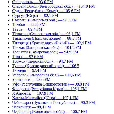
Ставрополь — 93,0 FM
Старый Оскол (Белгородская обл.) — 104,0 FM
Судак (Республика Крым) — 105,6 FM
Сургут (Югра) — 92,1 FM
Сызрань (Самарская обл.) — 98,3 FM
Тамбов — 99,9 FM
Тверь — 89,4 FM
Тёмкино (Смоленская обл.) — 96,1 FM
Тирасполь (Приднестровье) — 88,3 FM
Тихорецк (Краснодарский край) — 102,4 FM
Токмак (Запорожская обл.) — 104,9 FM
Тольятти (Самарская обл.) — 94,9 FM
Томск — 92,6 FM
Торжок (Тверская обл.) — 94,7 FM
Туапсе (Краснодарский край) — 106,5
Тюмень — 92,4 FM
Уварово (Тамбовская обл.) — 100,6 FM
Ульяновск — 93,6 FM
Уфа (Республика Башкортостан) — 98,8 FM
Феодосия (Республика Крым) — 106,1 FM
Хабаровск — 107,9 FM
Ханты-Мансийск (Югра) — 107,1 FM
Чебоксары (Чувашская Республика) — 90,3 FM
Челябинск — 88,4 FM
Череповец (Вологодская обл.) — 106,7 FM