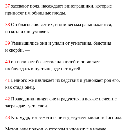
37
засевают поля, насаждают виноградники, которые
приносят им обильные плоды.
38
Он благословляет их, и они весьма размножаются,
и скота их не умаляет.
39
Уменьшились они и упали от угнетения, бедствия
и скорби, —
40
он изливает бесчестие на князей и оставляет
их блуждать в пустыне, где нет путей.
41
Бедного же извлекает из бедствия и умножает род его,
как стада овец.
42
Праведники видят сие и радуются, а всякое нечестие
заграждает уста свои.
43
Кто мудр, тот заметит сие и уразумеет милость Господа.
Метод, или подход, о котором я упомянул в начале