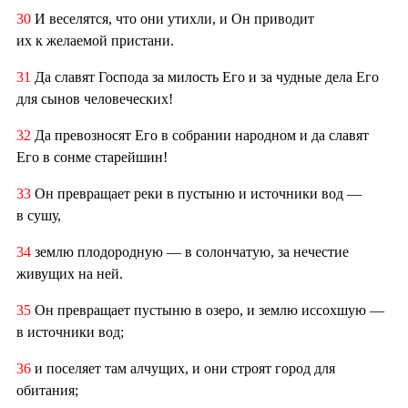
30
И веселятся, что они утихли, и Он приводит
их к желаемой пристани.
31
Да славят Господа за милость Его и за чудные дела Его
для сынов человеческих!
32
Да превозносят Его в собрании народном и да славят
Его в сонме старейшин!
33
Он превращает реки в пустыню и источники вод —
в сушу,
34
землю плодородную — в солончатую, за нечестие
живущих на ней.
35
Он превращает пустыню в озеро, и землю иссохшую —
в источники вод;
36
и поселяет там алчущих, и они строят город для
обитания;