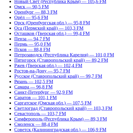
Новый Свет (Республика Крым) — 105,6 FM
Омск — 90,5 FM
Оренбург — 88,3 FM
Орёл — 95,6 FM
Орск (Оренбургская обл.) — 95,8 FM
Оса (Пермский край) — 103,3 FM
Осташков (Тверская обл.) — 99,4 FM
Пенза — 94,7 FM
Пермь — 95,0 FM
Псков — 88,8 FM
Петрозаводск (Республика Карелия) — 101,0 FM
Пятигорск (Ставропольский край) — 89,2 FM
Ржев (Тверская обл.) — 102,4 FM
Ростов-на-Дону — 95,7 FM
Русское (Ставропольский край) — 99,7 FM
Рязань — 102,5 FM
Самара — 96,8 FM
Санкт-Петербург — 92,9 FM
Саратов — 101,1 FM
Саргатское (Омская обл.) — 107,5 FM
Светлоград (Ставропольский край) — 103,3 FM
Севастополь — 103,7 FM
Симферополь (Республика Крым) — 89,3 FM
Смоленск — 88,4 FM
Советск (Калининградская обл.) — 106,9 FM