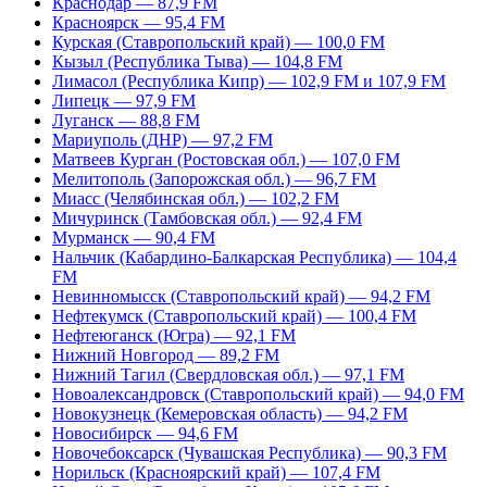
Краснодар — 87,9 FM
Красноярск — 95,4 FM
Курская (Ставропольский край) — 100,0 FM
Кызыл (Республика Тыва) — 104,8 FM
Лимасол (Республика Кипр) — 102,9 FM и 107,9 FM
Липецк — 97,9 FM
Луганск — 88,8 FM
Мариуполь (ДНР) — 97,2 FM
Матвеев Курган (Ростовская обл.) — 107,0 FM
Мелитополь (Запорожская обл.) — 96,7 FM
Миасс (Челябинская обл.) — 102,2 FM
Мичуринск (Тамбовская обл.) — 92,4 FM
Мурманск — 90,4 FM
Нальчик (Кабардино-Балкарская Республика) — 104,4
FM
Невинномысск (Ставропольский край) — 94,2 FM
Нефтекумск (Ставропольский край) — 100,4 FM
Нефтеюганск (Югра) — 92,1 FM
Нижний Новгород — 89,2 FM
Нижний Тагил (Свердловская обл.) — 97,1 FM
Новоалександровск (Ставропольский край) — 94,0 FM
Новокузнецк (Кемеровская область) — 94,2 FM
Новосибирск — 94,6 FM
Новочебоксарск (Чувашская Республика) — 90,3 FM
Норильск (Красноярский край) — 107,4 FM