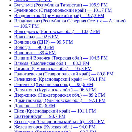
Бугульма (Республика Татарстан) — 105,9 FM
Буденновск (Ставропольский край) — 101,7 FM
Владивосток (Приморский край) — 97,3 FM
Владикавказ (Республика Северная Осетия — Алания)
— 106,7 FM
Волгодонск (Ростовская обл.) — 103,2 FM
Волгоград — 92,6 FM
Волноваха (ДНР) — 99,5 FM
Вологда — 96,0 FM
Воронеж — 89,4 FM
Вышний Волочек (Тверская обл.) — 104,5 FM
Вязьма (Смоленская обл.) — 88,3 FM
Гагарин (Смоленская обл.) — 95,3 FM
Галюгаевская (Ставропольский край) — 89,8 FM
Геленджик (Краснодарский край) — 93,1 FM
Геническ (Херсонская обл.) — 96,6 FM
Далматово (Курганская обл.) — 96,5 FM
Дзержинск (Нижегородская обл.) — 89,2 FM
Димитровград (Ульяновская обл.) — 97,1 FM
Донецк — 102,6 FM
Ейск (Краснодарский край) — 101,1 FM
Екатеринбург — 93,7 FM
Ессентуки (Ставропольский край) – 89,2 FM
Железногорск (Курская обл.) — 94,0 FM