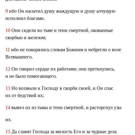
9
ибо Он насытил душу жаждущую и душу алчущую
исполнил благами.
10
Они сидели во тьме и тени смертной, окованные
скорбью и железом;
11
ибо не покорялись словам Божиим и небрегли о воле
Всевышнего.
12
Он смирил сердце их работами; они преткнулись,
и не было помогающего.
13
Но воззвали к Господу в скорби своей, и Он спас
их от бедствий их;
14
вывел их из тьмы и тени смертной, и расторгнул узы
их.
15
Да славят Господа за милость Его и за чудные дела