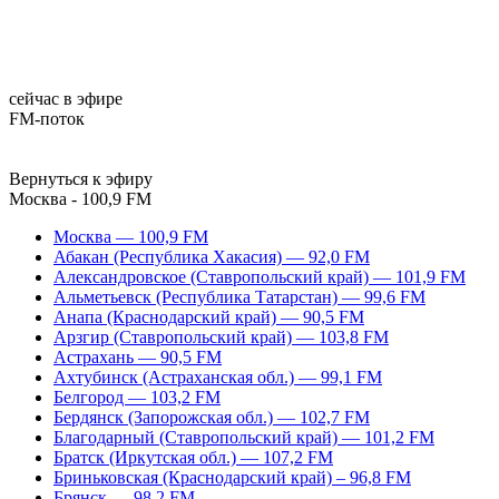
сейчас в эфире
FM-поток
Вернуться к эфиру
Москва - 100,9 FM
Москва — 100,9 FM
Абакан (Республика Хакасия) — 92,0 FM
Александровское (Ставропольский край) — 101,9 FM
Альметьевск (Республика Татарстан) — 99,6 FM
Анапа (Краснодарский край) — 90,5 FM
Арзгир (Ставропольский край) — 103,8 FM
Астрахань — 90,5 FM
Ахтубинск (Астраханская обл.) — 99,1 FM
Белгород — 103,2 FM
Бердянск (Запорожская обл.) — 102,7 FM
Благодарный (Ставропольский край) — 101,2 FM
Братск (Иркутская обл.) — 107,2 FM
Бриньковская (Краснодарский край) – 96,8 FM
Брянск — 98,2 FM