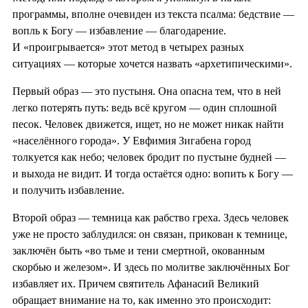
программы, вполне очевиден из текста псалма: бедствие —
вопль к Богу — избавление — благодарение.
И «проигрывается» этот метод в четырех разных
ситуациях — которые хочется назвать «архетипическими».
Первый образ — это пустыня. Она опасна тем, что в ней
легко потерять путь: ведь всё кругом — один сплошной
песок. Человек движется, ищет, но не может никак найти
«населённого города». У Евфимия Зигабена город
толкуется как небо; человек бродит по пустыне будней —
и выхода не видит. И тогда остаётся одно: вопить к Богу —
и получить избавление.
Второй образ — темница как рабство греха. Здесь человек
уже не просто заблудился: он связан, прикован к темнице,
заключён быть «во тьме и тени смертной, окованным
скорбью и железом». И здесь по молитве заключённых Бог
избавляет их. Причем святитель Афанасий Великий
обращает внимание на то, как именно это происходит: