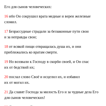
Его для сынов человеческих:
16
ибо Он сокрушил врата медные и вереи железные
сломил.
17
Безрассудные страдали за беззаконные пути свои
и за неправды свои;
18
от всякой пищи отвращалась душа их, и они
приближались ко вратам смерти.
19
Но воззвали к Господу в скорби своей, и Он спас
их от бедствий их;
20
послал слово Своё и исцелил их, и избавил
их от могил их.
21
Да славят Господа за милость Его и за чудные дела Его
для сынов человеческих!