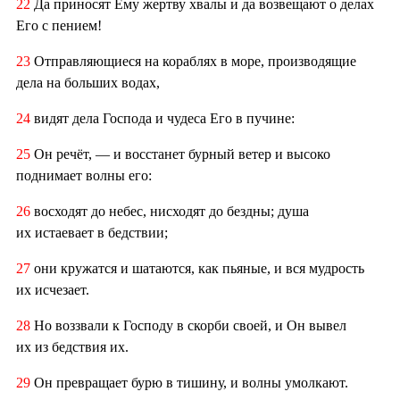
22
Да приносят Ему жертву хвалы и да возвещают о делах
Его с пением!
23
Отправляющиеся на кораблях в море, производящие
дела на больших водах,
24
видят дела Господа и чудеса Его в пучине:
25
Он речёт, — и восстанет бурный ветер и высоко
поднимает волны его:
26
восходят до небес, нисходят до бездны; душа
их истаевает в бедствии;
27
они кружатся и шатаются, как пьяные, и вся мудрость
их исчезает.
28
Но воззвали к Господу в скорби своей, и Он вывел
их из бедствия их.
29
Он превращает бурю в тишину, и волны умолкают.