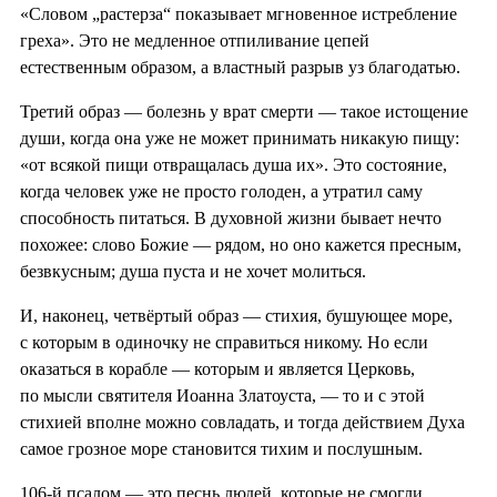
«Словом „растерза“ показывает мгновенное истребление
греха». Это не медленное отпиливание цепей
естественным образом, а властный разрыв уз благодатью.
Третий образ — болезнь у врат смерти — такое истощение
души, когда она уже не может принимать никакую пищу:
«от всякой пищи отвращалась душа их». Это состояние,
когда человек уже не просто голоден, а утратил саму
способность питаться. В духовной жизни бывает нечто
похожее: слово Божие — рядом, но оно кажется пресным,
безвкусным; душа пуста и не хочет молиться.
И, наконец, четвёртый образ — стихия, бушующее море,
с которым в одиночку не справиться никому. Но если
оказаться в корабле — которым и является Церковь,
по мысли святителя Иоанна Златоуста, — то и с этой
стихией вполне можно совладать, и тогда действием Духа
самое грозное море становится тихим и послушным.
106-й псалом — это песнь людей, которые не смогли