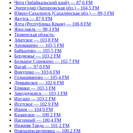
Чита (Забайкальский край) — 87,6 FM
Энергодар (Запорожская обл.) – 104,5 FM
Южно-Сахалинск (Сахалинская обл.) — 89,3 FM
Якутск — 87,9 FM
Ялта (Республика Крым) — 106,8 FM
Ярославль — 98,3 FM
Тюменская область:
Абатское — 103,8 FM
Аромашево — 103,5 FM
Байкалово — 105,5 FM
Бердюжье — 103,2 FM
Большое Сорокино — 102,7 FM
Вагай — 97,0 FM
Викулово — 103,6 FM
Голышманово — 105,4 FM
Демьянское — 102,6 FM
Ермаки — 103,3 FM
Заводоуковск — 103,3 FM
Ингаир — 103,2 FM
Исетское — 102,9 FM
Ишим — 104,9 FM
Казанское — 100,2 FM
Нагорный — 100,4 FM
Нижняя Тавда — 101,2 FM
Новоалександровка — 100,2 FM