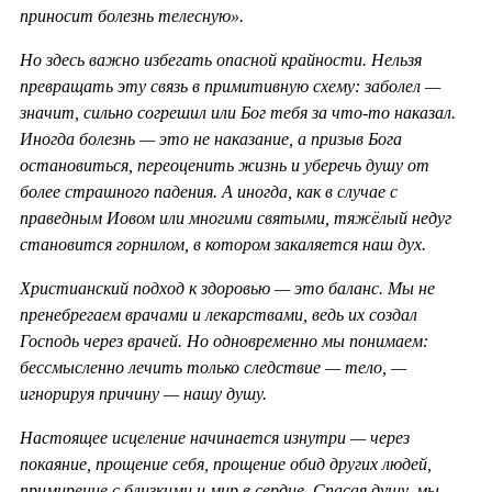
приносит болезнь телесную».
Но здесь важно избегать опасной крайности. Нельзя
превращать эту связь в примитивную схему: заболел —
значит, сильно согрешил или Бог тебя за что-то наказал.
Иногда болезнь — это не наказание, а призыв Бога
остановиться, переоценить жизнь и уберечь душу от
более страшного падения. А иногда, как в случае с
праведным Иовом или многими святыми, тяжёлый недуг
становится горнилом, в котором закаляется наш дух.
Христианский подход к здоровью — это баланс. Мы не
пренебрегаем врачами и лекарствами, ведь их создал
Господь через врачей. Но одновременно мы понимаем:
бессмысленно лечить только следствие — тело, —
игнорируя причину — нашу душу.
Настоящее исцеление начинается изнутри — через
покаяние, прощение себя, прощение обид других людей,
примирение с близкими и мир в сердце. Спасая душу, мы