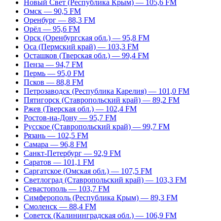
Новый Свет (Республика Крым) — 105,6 FM
Омск — 90,5 FM
Оренбург — 88,3 FM
Орёл — 95,6 FM
Орск (Оренбургская обл.) — 95,8 FM
Оса (Пермский край) — 103,3 FM
Осташков (Тверская обл.) — 99,4 FM
Пенза — 94,7 FM
Пермь — 95,0 FM
Псков — 88,8 FM
Петрозаводск (Республика Карелия) — 101,0 FM
Пятигорск (Ставропольский край) — 89,2 FM
Ржев (Тверская обл.) — 102,4 FM
Ростов-на-Дону — 95,7 FM
Русское (Ставропольский край) — 99,7 FM
Рязань — 102,5 FM
Самара — 96,8 FM
Санкт-Петербург — 92,9 FM
Саратов — 101,1 FM
Саргатское (Омская обл.) — 107,5 FM
Светлоград (Ставропольский край) — 103,3 FM
Севастополь — 103,7 FM
Симферополь (Республика Крым) — 89,3 FM
Смоленск — 88,4 FM
Советск (Калининградская обл.) — 106,9 FM