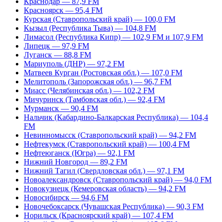
Краснодар — 87,9 FM
Красноярск — 95,4 FM
Курская (Ставропольский край) — 100,0 FM
Кызыл (Республика Тыва) — 104,8 FM
Лимасол (Республика Кипр) — 102,9 FM и 107,9 FM
Липецк — 97,9 FM
Луганск — 88,8 FM
Мариуполь (ДНР) — 97,2 FM
Матвеев Курган (Ростовская обл.) — 107,0 FM
Мелитополь (Запорожская обл.) — 96,7 FM
Миасс (Челябинская обл.) — 102,2 FM
Мичуринск (Тамбовская обл.) — 92,4 FM
Мурманск — 90,4 FM
Нальчик (Кабардино-Балкарская Республика) — 104,4
FM
Невинномысск (Ставропольский край) — 94,2 FM
Нефтекумск (Ставропольский край) — 100,4 FM
Нефтеюганск (Югра) — 92,1 FM
Нижний Новгород — 89,2 FM
Нижний Тагил (Свердловская обл.) — 97,1 FM
Новоалександровск (Ставропольский край) — 94,0 FM
Новокузнецк (Кемеровская область) — 94,2 FM
Новосибирск — 94,6 FM
Новочебоксарск (Чувашская Республика) — 90,3 FM
Норильск (Красноярский край) — 107,4 FM