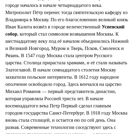
городе началось в начале четырнадцатого века.
Митрополит Пётр перенес тогда святительскую кафедру из
Владимира в Москву. По его благословению великий князь
Иван Калита возвёл в городе величественный
Успенский
собор
, который стал символом возвышения Москвы. К
шестнадцатому веку под её началом объединились Нижний
и Великий Новгород, Муром и Тверь, Псков, Смоленск и
Рязань. В 1547 году Москва стала центром Русского
царства. Столица прирастала храмами, и её стали называть
Златоглавой. В начале семнадцатого столетия Москву
захватили польские интервенты. В 1612 году народное
ополчение освободило город. Здесь венчался на царство
Михаил Романов — первый представитель династии,
которая управляла Россией триста лет. В начале
восемнадцатого века Петр Первый сделал главным
городом государства Санкт-Петербург. В 1918 году Москва
вновь стала столицей, и остается ею по сей день. Она
разная. Современные технологии соседствуют здесь с