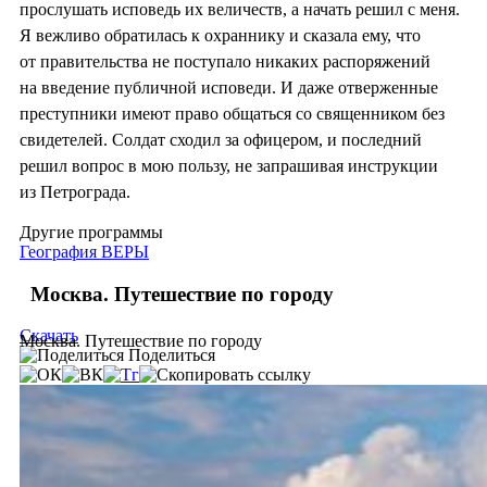
прослушать исповедь их величеств, а начать решил с меня.
Я вежливо обратилась к охраннику и ска­зала ему, что
от правительства не поступало никаких распоряже­ний
на введение пуб­личной исповеди. И даже отверженные
преступни­ки имеют право общаться со священником без
сви­детелей. Солдат сходил за офицером, и последний
решил вопрос в мою пользу, не запрашивая инструкции
из Петрограда.
Другие программы
География ВЕРЫ
Москва. Путешествие по городу
Скачать
Москва. Путешествие по городу
Поделиться