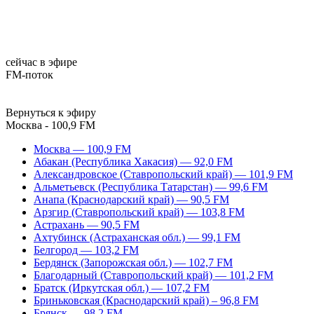
сейчас в эфире
FM-поток
Вернуться к эфиру
Москва - 100,9 FM
Москва — 100,9 FM
Абакан (Республика Хакасия) — 92,0 FM
Александровское (Ставропольский край) — 101,9 FM
Альметьевск (Республика Татарстан) — 99,6 FM
Анапа (Краснодарский край) — 90,5 FM
Арзгир (Ставропольский край) — 103,8 FM
Астрахань — 90,5 FM
Ахтубинск (Астраханская обл.) — 99,1 FM
Белгород — 103,2 FM
Бердянск (Запорожская обл.) — 102,7 FM
Благодарный (Ставропольский край) — 101,2 FM
Братск (Иркутская обл.) — 107,2 FM
Бриньковская (Краснодарский край) – 96,8 FM
Брянск — 98,2 FM