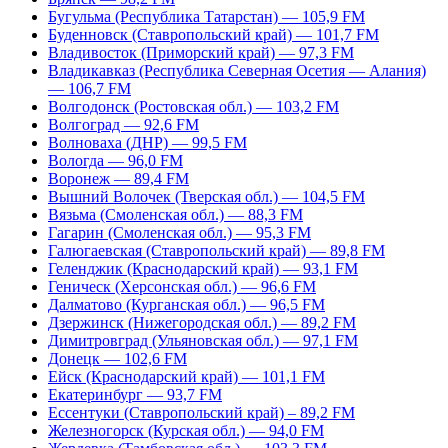
Бугульма (Республика Татарстан) — 105,9 FM
Буденновск (Ставропольский край) — 101,7 FM
Владивосток (Приморский край) — 97,3 FM
Владикавказ (Республика Северная Осетия — Алания)
— 106,7 FM
Волгодонск (Ростовская обл.) — 103,2 FM
Волгоград — 92,6 FM
Волноваха (ДНР) — 99,5 FM
Вологда — 96,0 FM
Воронеж — 89,4 FM
Вышний Волочек (Тверская обл.) — 104,5 FM
Вязьма (Смоленская обл.) — 88,3 FM
Гагарин (Смоленская обл.) — 95,3 FM
Галюгаевская (Ставропольский край) — 89,8 FM
Геленджик (Краснодарский край) — 93,1 FM
Геническ (Херсонская обл.) — 96,6 FM
Далматово (Курганская обл.) — 96,5 FM
Дзержинск (Нижегородская обл.) — 89,2 FM
Димитровград (Ульяновская обл.) — 97,1 FM
Донецк — 102,6 FM
Ейск (Краснодарский край) — 101,1 FM
Екатеринбург — 93,7 FM
Ессентуки (Ставропольский край) – 89,2 FM
Железногорск (Курская обл.) — 94,0 FM