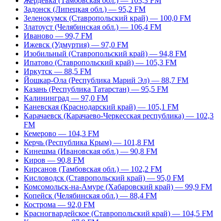
Жердевка (Тамбовская обл.) — 103,3 FM
Задонск (Липецкая обл.) — 95,2 FM
Зеленокумск (Ставропольский край) — 100,0 FM
Златоуст (Челябинская обл.) — 106,4 FM
Иваново — 99,7 FM
Ижевск (Удмуртия) — 97,0 FM
Изобильный (Ставропольский край) — 94,8 FM
Ипатово (Ставропольский край) — 105,3 FM
Иркутск — 88,5 FM
Йошкар-Ола (Республика Марий Эл) — 88,7 FM
Казань (Республика Татарстан) — 95,5 FM
Калининград — 97,0 FM
Каневская (Краснодарский край) — 105,1 FM
Карачаевск (Карачаево-Черкесская республика) — 102,3
FM
Кемерово — 104,3 FM
Керчь (Республика Крым) — 101,8 FM
Кинешма (Ивановская обл.) — 90,8 FM
Киров — 90,8 FM
Кирсанов (Тамбовская обл.) — 102,2 FM
Кисловодск (Ставропольский край) — 95,0 FM
Комсомольск-на-Амуре (Хабаровский край) — 99,9 FM
Копейск (Челябинская обл.) — 88,4 FM
Кострома — 92,0 FM
Красногвардейское (Ставропольский край) — 104,5 FM