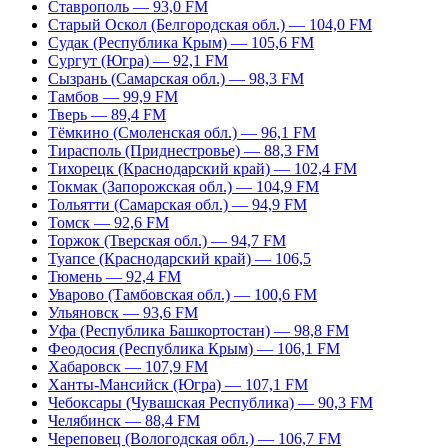
Ставрополь — 93,0 FM
Старый Оскол (Белгородская обл.) — 104,0 FM
Судак (Республика Крым) — 105,6 FM
Сургут (Югра) — 92,1 FM
Сызрань (Самарская обл.) — 98,3 FM
Тамбов — 99,9 FM
Тверь — 89,4 FM
Тёмкино (Смоленская обл.) — 96,1 FM
Тирасполь (Приднестровье) — 88,3 FM
Тихорецк (Краснодарский край) — 102,4 FM
Токмак (Запорожская обл.) — 104,9 FM
Тольятти (Самарская обл.) — 94,9 FM
Томск — 92,6 FM
Торжок (Тверская обл.) — 94,7 FM
Туапсе (Краснодарский край) — 106,5
Тюмень — 92,4 FM
Уварово (Тамбовская обл.) — 100,6 FM
Ульяновск — 93,6 FM
Уфа (Республика Башкортостан) — 98,8 FM
Феодосия (Республика Крым) — 106,1 FM
Хабаровск — 107,9 FM
Ханты-Мансийск (Югра) — 107,1 FM
Чебоксары (Чувашская Республика) — 90,3 FM
Челябинск — 88,4 FM
Череповец (Вологодская обл.) — 106,7 FM