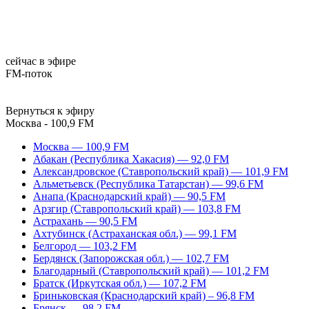
сейчас в эфире
FM-поток
Вернуться к эфиру
Москва - 100,9 FM
Москва — 100,9 FM
Абакан (Республика Хакасия) — 92,0 FM
Александровское (Ставропольский край) — 101,9 FM
Альметьевск (Республика Татарстан) — 99,6 FM
Анапа (Краснодарский край) — 90,5 FM
Арзгир (Ставропольский край) — 103,8 FM
Астрахань — 90,5 FM
Ахтубинск (Астраханская обл.) — 99,1 FM
Белгород — 103,2 FM
Бердянск (Запорожская обл.) — 102,7 FM
Благодарный (Ставропольский край) — 101,2 FM
Братск (Иркутская обл.) — 107,2 FM
Бриньковская (Краснодарский край) – 96,8 FM
Брянск — 98,2 FM