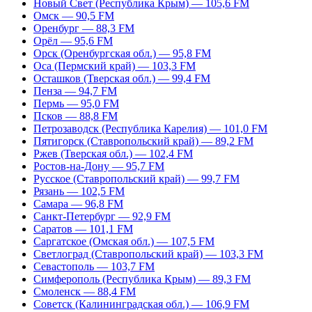
Новый Свет (Республика Крым) — 105,6 FM
Омск — 90,5 FM
Оренбург — 88,3 FM
Орёл — 95,6 FM
Орск (Оренбургская обл.) — 95,8 FM
Оса (Пермский край) — 103,3 FM
Осташков (Тверская обл.) — 99,4 FM
Пенза — 94,7 FM
Пермь — 95,0 FM
Псков — 88,8 FM
Петрозаводск (Республика Карелия) — 101,0 FM
Пятигорск (Ставропольский край) — 89,2 FM
Ржев (Тверская обл.) — 102,4 FM
Ростов-на-Дону — 95,7 FM
Русское (Ставропольский край) — 99,7 FM
Рязань — 102,5 FM
Самара — 96,8 FM
Санкт-Петербург — 92,9 FM
Саратов — 101,1 FM
Саргатское (Омская обл.) — 107,5 FM
Светлоград (Ставропольский край) — 103,3 FM
Севастополь — 103,7 FM
Симферополь (Республика Крым) — 89,3 FM
Смоленск — 88,4 FM
Советск (Калининградская обл.) — 106,9 FM