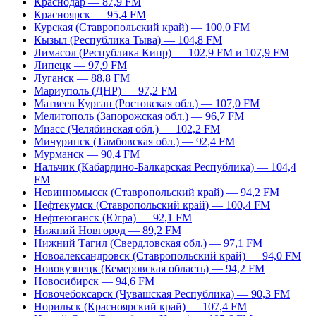
Краснодар — 87,9 FM
Красноярск — 95,4 FM
Курская (Ставропольский край) — 100,0 FM
Кызыл (Республика Тыва) — 104,8 FM
Лимасол (Республика Кипр) — 102,9 FM и 107,9 FM
Липецк — 97,9 FM
Луганск — 88,8 FM
Мариуполь (ДНР) — 97,2 FM
Матвеев Курган (Ростовская обл.) — 107,0 FM
Мелитополь (Запорожская обл.) — 96,7 FM
Миасс (Челябинская обл.) — 102,2 FM
Мичуринск (Тамбовская обл.) — 92,4 FM
Мурманск — 90,4 FM
Нальчик (Кабардино-Балкарская Республика) — 104,4
FM
Невинномысск (Ставропольский край) — 94,2 FM
Нефтекумск (Ставропольский край) — 100,4 FM
Нефтеюганск (Югра) — 92,1 FM
Нижний Новгород — 89,2 FM
Нижний Тагил (Свердловская обл.) — 97,1 FM
Новоалександровск (Ставропольский край) — 94,0 FM
Новокузнецк (Кемеровская область) — 94,2 FM
Новосибирск — 94,6 FM
Новочебоксарск (Чувашская Республика) — 90,3 FM
Норильск (Красноярский край) — 107,4 FM