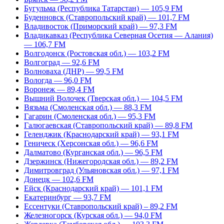
Бугульма (Республика Татарстан) — 105,9 FM
Буденновск (Ставропольский край) — 101,7 FM
Владивосток (Приморский край) — 97,3 FM
Владикавказ (Республика Северная Осетия — Алания)
— 106,7 FM
Волгодонск (Ростовская обл.) — 103,2 FM
Волгоград — 92,6 FM
Волноваха (ДНР) — 99,5 FM
Вологда — 96,0 FM
Воронеж — 89,4 FM
Вышний Волочек (Тверская обл.) — 104,5 FM
Вязьма (Смоленская обл.) — 88,3 FM
Гагарин (Смоленская обл.) — 95,3 FM
Галюгаевская (Ставропольский край) — 89,8 FM
Геленджик (Краснодарский край) — 93,1 FM
Геническ (Херсонская обл.) — 96,6 FM
Далматово (Курганская обл.) — 96,5 FM
Дзержинск (Нижегородская обл.) — 89,2 FM
Димитровград (Ульяновская обл.) — 97,1 FM
Донецк — 102,6 FM
Ейск (Краснодарский край) — 101,1 FM
Екатеринбург — 93,7 FM
Ессентуки (Ставропольский край) – 89,2 FM
Железногорск (Курская обл.) — 94,0 FM