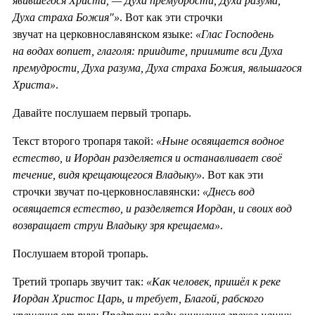
явившегося Христа, — Духа премудрости, Духа разума,
Духа страха Божия"»
. Вот как эти строчки
звучат на церковнославянском языке:
«Глас Господень
на водах вопиет, глаголя: приидите, приимите вси Духа
премудрости, Духа разума, Духа страха Божия, явльшагося
Христа»
.
Давайте послушаем первый тропарь.
Текст второго тропаря такой:
«Ныне освящается водное
естество, и Иордан разделяется и останавливает своё
течение, видя крещающегося Владыку»
. Вот как эти
строчки звучат по-церковнославянски:
«Днесь вод
освящается естество, и разделяется Иордан, и своих вод
возвращает струи Владыку зря крещаема»
.
Послушаем второй тропарь.
Третий тропарь звучит так:
«Как человек, пришёл к реке
Иордан Христос Царь, и требует, Благой, рабского