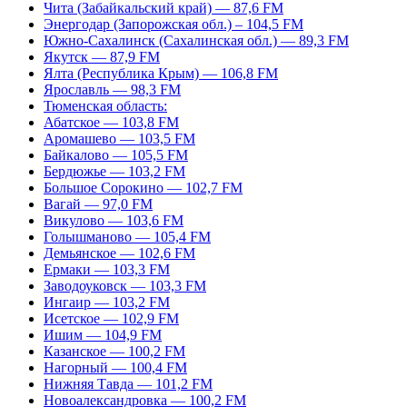
Чита (Забайкальский край) — 87,6 FM
Энергодар (Запорожская обл.) – 104,5 FM
Южно-Сахалинск (Сахалинская обл.) — 89,3 FM
Якутск — 87,9 FM
Ялта (Республика Крым) — 106,8 FM
Ярославль — 98,3 FM
Тюменская область:
Абатское — 103,8 FM
Аромашево — 103,5 FM
Байкалово — 105,5 FM
Бердюжье — 103,2 FM
Большое Сорокино — 102,7 FM
Вагай — 97,0 FM
Викулово — 103,6 FM
Голышманово — 105,4 FM
Демьянское — 102,6 FM
Ермаки — 103,3 FM
Заводоуковск — 103,3 FM
Ингаир — 103,2 FM
Исетское — 102,9 FM
Ишим — 104,9 FM
Казанское — 100,2 FM
Нагорный — 100,4 FM
Нижняя Тавда — 101,2 FM
Новоалександровка — 100,2 FM