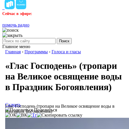
Сейчас в эфире:
помочь радио
Поиск
Главное меню
Главная
›
Программы
›
Голоса и гласы
«Глас Господень» (тропари
на Великое освящение воды
в Праздник Богоявления)
Скачать
Глас Господень (тропари на Великое освящение воды в
Поделиться
Праздник Богоявления)