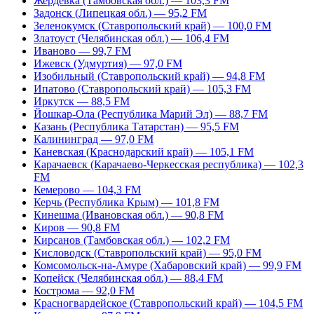
Жердевка (Тамбовская обл.) — 103,3 FM
Задонск (Липецкая обл.) — 95,2 FM
Зеленокумск (Ставропольский край) — 100,0 FM
Златоуст (Челябинская обл.) — 106,4 FM
Иваново — 99,7 FM
Ижевск (Удмуртия) — 97,0 FM
Изобильный (Ставропольский край) — 94,8 FM
Ипатово (Ставропольский край) — 105,3 FM
Иркутск — 88,5 FM
Йошкар-Ола (Республика Марий Эл) — 88,7 FM
Казань (Республика Татарстан) — 95,5 FM
Калининград — 97,0 FM
Каневская (Краснодарский край) — 105,1 FM
Карачаевск (Карачаево-Черкесская республика) — 102,3
FM
Кемерово — 104,3 FM
Керчь (Республика Крым) — 101,8 FM
Кинешма (Ивановская обл.) — 90,8 FM
Киров — 90,8 FM
Кирсанов (Тамбовская обл.) — 102,2 FM
Кисловодск (Ставропольский край) — 95,0 FM
Комсомольск-на-Амуре (Хабаровский край) — 99,9 FM
Копейск (Челябинская обл.) — 88,4 FM
Кострома — 92,0 FM
Красногвардейское (Ставропольский край) — 104,5 FM