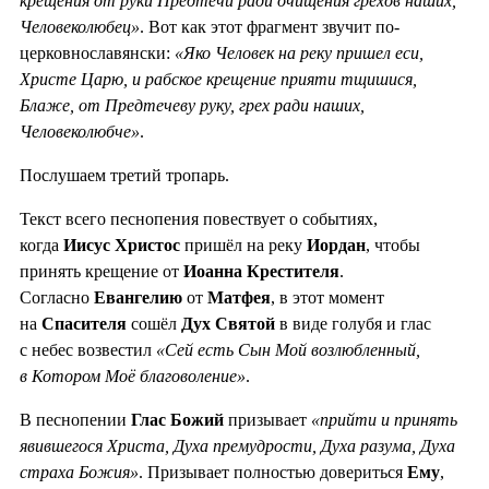
крещения от руки Предтечи ради очищения грехов наших,
Человеколюбец»
. Вот как этот фрагмент звучит по-
церковнославянски:
«Яко Человек на реку пришел еси,
Христе Царю, и рабское крещение прияти тщишися,
Блаже, от Предтечеву руку, грех ради наших,
Человеколюбче»
.
Послушаем третий тропарь.
Текст всего песнопения повествует о событиях,
когда
Иисус Христос
пришёл на реку
Иордан
, чтобы
принять крещение от
Иоанна Крестителя
.
Согласно
Евангелию
от
Матфея
, в этот момент
на
Спасителя
сошёл
Дух Святой
в виде голубя и глас
с небес возвестил
«Сей есть Сын Мой возлюбленный,
в Котором Моё благоволение»
.
В песнопении
Глас Божий
призывает
«прийти и принять
явившегося Христа, Духа премудрости, Духа разума, Духа
страха Божия»
. Призывает полностью довериться
Ему
,