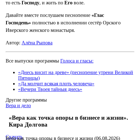
то есть
Господу
, и жить по
Его
воле.
Давайте вместе послушаем песнопение
«Глас
Господень»
полностью в исполнении сестёр Орского
Иверского женского монастыря.
Автор:
Алёна Рыпова
Все выпуски программы
Голоса и гласы:
«Днесь висит на древе» (песнопение утрени Великой
Пятницы)
«Да молчит всякая плоть человеча»
«Вечери Твоея тайныя днесь»
Другие программы
Вера и дело
«Вера как точка опоры в бизнесе и жизни».
Кира Долгова
Скачать
Вера как точка опоры в бизнесе и жизни (06.08.2026)