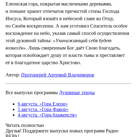
Елеонская гора, покрытая масличными деревьями,
и поныне хранит отпечаток пречистой стопы Господа
Иисуса, Который взошёл в небесной славе ко Отцу,
по Своём воскресении. А нам уготовил Спаситель особое
восхождение на небо, указав самый способ осуществления
этой духовной тайны:
«Уничижающий себя будет
вознесён».
Лишь смиренным Бог даёт Свою благодать,
которая освобождает душу от власти тьмы и преставляет
её в благодатное царство Христово.
Автор:
Протоиерей Артемий Владимиров
Все выпуски программы
Духовные этюды
6 августа. «Гора Елеон»
5 августа. «Гора Фавор»
4 августа. «Гора блаженств»
Читать полностью
Друзья! Поддержите выпуски новых программ Радио
ВЕРА!