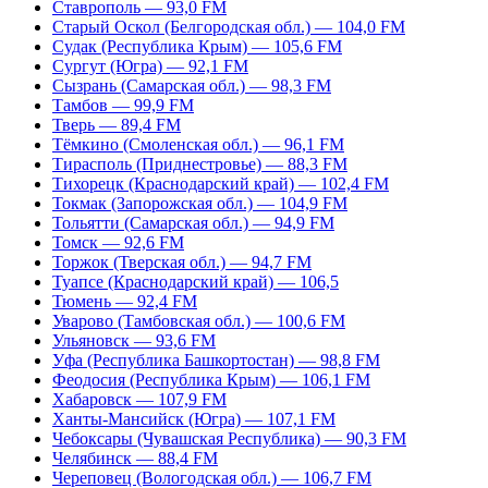
Ставрополь — 93,0 FM
Старый Оскол (Белгородская обл.) — 104,0 FM
Судак (Республика Крым) — 105,6 FM
Сургут (Югра) — 92,1 FM
Сызрань (Самарская обл.) — 98,3 FM
Тамбов — 99,9 FM
Тверь — 89,4 FM
Тёмкино (Смоленская обл.) — 96,1 FM
Тирасполь (Приднестровье) — 88,3 FM
Тихорецк (Краснодарский край) — 102,4 FM
Токмак (Запорожская обл.) — 104,9 FM
Тольятти (Самарская обл.) — 94,9 FM
Томск — 92,6 FM
Торжок (Тверская обл.) — 94,7 FM
Туапсе (Краснодарский край) — 106,5
Тюмень — 92,4 FM
Уварово (Тамбовская обл.) — 100,6 FM
Ульяновск — 93,6 FM
Уфа (Республика Башкортостан) — 98,8 FM
Феодосия (Республика Крым) — 106,1 FM
Хабаровск — 107,9 FM
Ханты-Мансийск (Югра) — 107,1 FM
Чебоксары (Чувашская Республика) — 90,3 FM
Челябинск — 88,4 FM
Череповец (Вологодская обл.) — 106,7 FM