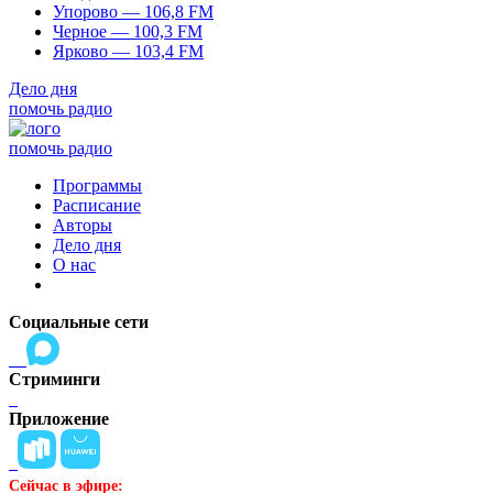
Упорово — 106,8 FM
Черное — 100,3 FM
Ярково — 103,4 FM
Дело дня
помочь радио
помочь радио
Программы
Расписание
Авторы
Дело дня
О нас
Социальные сети
Стриминги
Приложение
Сейчас в эфире: