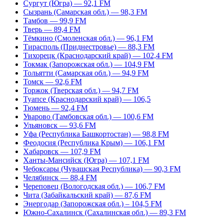
Сургут (Югра) — 92,1 FM
Сызрань (Самарская обл.) — 98,3 FM
Тамбов — 99,9 FM
Тверь — 89,4 FM
Тёмкино (Смоленская обл.) — 96,1 FM
Тирасполь (Приднестровье) — 88,3 FM
Тихорецк (Краснодарский край) — 102,4 FM
Токмак (Запорожская обл.) — 104,9 FM
Тольятти (Самарская обл.) — 94,9 FM
Томск — 92,6 FM
Торжок (Тверская обл.) — 94,7 FM
Туапсе (Краснодарский край) — 106,5
Тюмень — 92,4 FM
Уварово (Тамбовская обл.) — 100,6 FM
Ульяновск — 93,6 FM
Уфа (Республика Башкортостан) — 98,8 FM
Феодосия (Республика Крым) — 106,1 FM
Хабаровск — 107,9 FM
Ханты-Мансийск (Югра) — 107,1 FM
Чебоксары (Чувашская Республика) — 90,3 FM
Челябинск — 88,4 FM
Череповец (Вологодская обл.) — 106,7 FM
Чита (Забайкальский край) — 87,6 FM
Энергодар (Запорожская обл.) – 104,5 FM
Южно-Сахалинск (Сахалинская обл.) — 89,3 FM