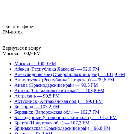
сейчас в эфире
FM-поток
Вернуться к эфиру
Москва - 100,9 FM
Москва — 100,9 FM
Абакан (Республика Хакасия) — 92,0 FM
Александровское (Ставропольский край) — 101,9 FM
Альметьевск (Республика Татарстан) — 99,6 FM
Анапа (Краснодарский край) — 90,5 FM
Арзгир (Ставропольский край) — 103,8 FM
Астрахань — 90,5 FM
Ахтубинск (Астраханская обл.) — 99,1 FM
Белгород — 103,2 FM
Бердянск (Запорожская обл.) — 102,7 FM
Благодарный (Ставропольский край) — 101,2 FM
Братск (Иркутская обл.) — 107,2 FM
Бриньковская (Краснодарский край) – 96,8 FM
Брянск — 98,2 FM