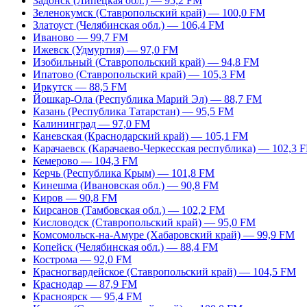
Задонск (Липецкая обл.) — 95,2 FM
Зеленокумск (Ставропольский край) — 100,0 FM
Златоуст (Челябинская обл.) — 106,4 FM
Иваново — 99,7 FM
Ижевск (Удмуртия) — 97,0 FM
Изобильный (Ставропольский край) — 94,8 FM
Ипатово (Ставропольский край) — 105,3 FM
Иркутск — 88,5 FM
Йошкар-Ола (Республика Марий Эл) — 88,7 FM
Казань (Республика Татарстан) — 95,5 FM
Калининград — 97,0 FM
Каневская (Краснодарский край) — 105,1 FM
Карачаевск (Карачаево-Черкесская республика) — 102,3 
Кемерово — 104,3 FM
Керчь (Республика Крым) — 101,8 FM
Кинешма (Ивановская обл.) — 90,8 FM
Киров — 90,8 FM
Кирсанов (Тамбовская обл.) — 102,2 FM
Кисловодск (Ставропольский край) — 95,0 FM
Комсомольск-на-Амуре (Хабаровский край) — 99,9 FM
Копейск (Челябинская обл.) — 88,4 FM
Кострома — 92,0 FM
Красногвардейское (Ставропольский край) — 104,5 FM
Краснодар — 87,9 FM
Красноярск — 95,4 FM