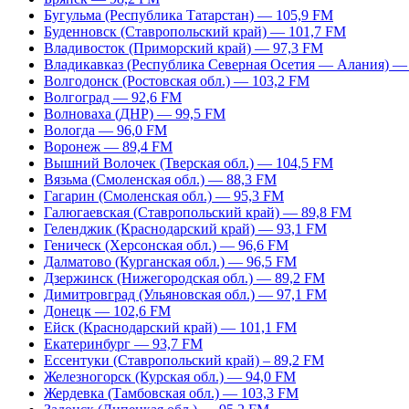
Бугульма (Республика Татарстан) — 105,9 FM
Буденновск (Ставропольский край) — 101,7 FM
Владивосток (Приморский край) — 97,3 FM
Владикавказ (Республика Северная Осетия — Алания) —
Волгодонск (Ростовская обл.) — 103,2 FM
Волгоград — 92,6 FM
Волноваха (ДНР) — 99,5 FM
Вологда — 96,0 FM
Воронеж — 89,4 FM
Вышний Волочек (Тверская обл.) — 104,5 FM
Вязьма (Смоленская обл.) — 88,3 FM
Гагарин (Смоленская обл.) — 95,3 FM
Галюгаевская (Ставропольский край) — 89,8 FM
Геленджик (Краснодарский край) — 93,1 FM
Геническ (Херсонская обл.) — 96,6 FM
Далматово (Курганская обл.) — 96,5 FM
Дзержинск (Нижегородская обл.) — 89,2 FM
Димитровград (Ульяновская обл.) — 97,1 FM
Донецк — 102,6 FM
Ейск (Краснодарский край) — 101,1 FM
Екатеринбург — 93,7 FM
Ессентуки (Ставропольский край) – 89,2 FM
Железногорск (Курская обл.) — 94,0 FM
Жердевка (Тамбовская обл.) — 103,3 FM