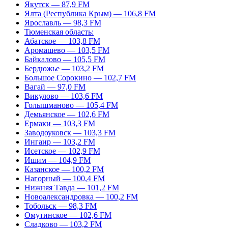
Якутск — 87,9 FM
Ялта (Республика Крым) — 106,8 FM
Ярославль — 98,3 FM
Тюменская область:
Абатское — 103,8 FM
Аромашево — 103,5 FM
Байкалово — 105,5 FM
Бердюжье — 103,2 FM
Большое Сорокино — 102,7 FM
Вагай — 97,0 FM
Викулово — 103,6 FM
Голышманово — 105,4 FM
Демьянское — 102,6 FM
Ермаки — 103,3 FM
Заводоуковск — 103,3 FM
Ингаир — 103,2 FM
Исетское — 102,9 FM
Ишим — 104,9 FM
Казанское — 100,2 FM
Нагорный — 100,4 FM
Нижняя Тавда — 101,2 FM
Новоалександровка — 100,2 FM
Тобольск — 98,3 FM
Омутинское — 102,6 FM
Сладково — 103,2 FM