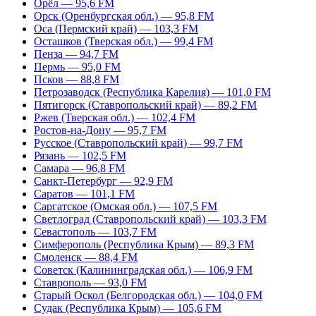
Орёл — 95,6 FM
Орск (Оренбургская обл.) — 95,8 FM
Оса (Пермский край) — 103,3 FM
Осташков (Тверская обл.) — 99,4 FM
Пенза — 94,7 FM
Пермь — 95,0 FM
Псков — 88,8 FM
Петрозаводск (Республика Карелия) — 101,0 FM
Пятигорск (Ставропольский край) — 89,2 FM
Ржев (Тверская обл.) — 102,4 FM
Ростов-на-Дону — 95,7 FM
Русское (Ставропольский край) — 99,7 FM
Рязань — 102,5 FM
Самара — 96,8 FM
Санкт-Петербург — 92,9 FM
Саратов — 101,1 FM
Саргатское (Омская обл.) — 107,5 FM
Светлоград (Ставропольский край) — 103,3 FM
Севастополь — 103,7 FM
Симферополь (Республика Крым) — 89,3 FM
Смоленск — 88,4 FM
Советск (Калининградская обл.) — 106,9 FM
Ставрополь — 93,0 FM
Старый Оскол (Белгородская обл.) — 104,0 FM
Судак (Республика Крым) — 105,6 FM