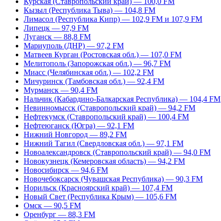
Курская (Ставропольский край) — 100,0 FM
Кызыл (Республика Тыва) — 104,8 FM
Лимасол (Республика Кипр) — 102,9 FM и 107,9 FM
Липецк — 97,9 FM
Луганск — 88,8 FM
Мариуполь (ДНР) — 97,2 FM
Матвеев Курган (Ростовская обл.) — 107,0 FM
Мелитополь (Запорожская обл.) — 96,7 FM
Миасс (Челябинская обл.) — 102,2 FM
Мичуринск (Тамбовская обл.) — 92,4 FM
Мурманск — 90,4 FM
Нальчик (Кабардино-Балкарская Республика) — 104,4 FM
Невинномысск (Ставропольский край) — 94,2 FM
Нефтекумск (Ставропольский край) — 100,4 FM
Нефтеюганск (Югра) — 92,1 FM
Нижний Новгород — 89,2 FM
Нижний Тагил (Свердловская обл.) — 97,1 FM
Новоалександровск (Ставропольский край) — 94,0 FM
Новокузнецк (Кемеровская область) — 94,2 FM
Новосибирск — 94,6 FM
Новочебоксарск (Чувашская Республика) — 90,3 FM
Норильск (Красноярский край) — 107,4 FM
Новый Свет (Республика Крым) — 105,6 FM
Омск — 90,5 FM
Оренбург — 88,3 FM