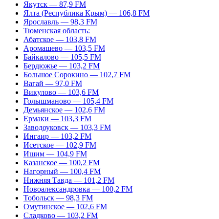
Якутск — 87,9 FM
Ялта (Республика Крым) — 106,8 FM
Ярославль — 98,3 FM
Тюменская область:
Абатское — 103,8 FM
Аромашево — 103,5 FM
Байкалово — 105,5 FM
Бердюжье — 103,2 FM
Большое Сорокино — 102,7 FM
Вагай — 97,0 FM
Викулово — 103,6 FM
Голышманово — 105,4 FM
Демьянское — 102,6 FM
Ермаки — 103,3 FM
Заводоуковск — 103,3 FM
Ингаир — 103,2 FM
Исетское — 102,9 FM
Ишим — 104,9 FM
Казанское — 100,2 FM
Нагорный — 100,4 FM
Нижняя Тавда — 101,2 FM
Новоалександровка — 100,2 FM
Тобольск — 98,3 FM
Омутинское — 102,6 FM
Сладково — 103,2 FM