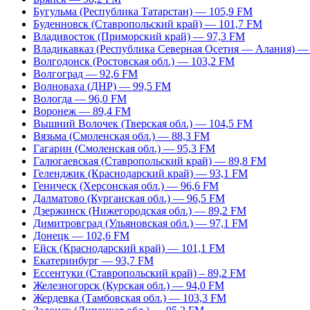
Бугульма (Республика Татарстан) — 105,9 FM
Буденновск (Ставропольский край) — 101,7 FM
Владивосток (Приморский край) — 97,3 FM
Владикавказ (Республика Северная Осетия — Алания) —
Волгодонск (Ростовская обл.) — 103,2 FM
Волгоград — 92,6 FM
Волноваха (ДНР) — 99,5 FM
Вологда — 96,0 FM
Воронеж — 89,4 FM
Вышний Волочек (Тверская обл.) — 104,5 FM
Вязьма (Смоленская обл.) — 88,3 FM
Гагарин (Смоленская обл.) — 95,3 FM
Галюгаевская (Ставропольский край) — 89,8 FM
Геленджик (Краснодарский край) — 93,1 FM
Геническ (Херсонская обл.) — 96,6 FM
Далматово (Курганская обл.) — 96,5 FM
Дзержинск (Нижегородская обл.) — 89,2 FM
Димитровград (Ульяновская обл.) — 97,1 FM
Донецк — 102,6 FM
Ейск (Краснодарский край) — 101,1 FM
Екатеринбург — 93,7 FM
Ессентуки (Ставропольский край) – 89,2 FM
Железногорск (Курская обл.) — 94,0 FM
Жердевка (Тамбовская обл.) — 103,3 FM