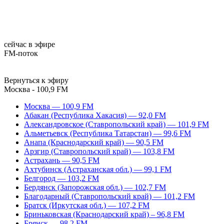
сейчас в эфире
FM-поток
Вернуться к эфиру
Москва - 100,9 FM
Москва — 100,9 FM
Абакан (Республика Хакасия) — 92,0 FM
Александровское (Ставропольский край) — 101,9 FM
Альметьевск (Республика Татарстан) — 99,6 FM
Анапа (Краснодарский край) — 90,5 FM
Арзгир (Ставропольский край) — 103,8 FM
Астрахань — 90,5 FM
Ахтубинск (Астраханская обл.) — 99,1 FM
Белгород — 103,2 FM
Бердянск (Запорожская обл.) — 102,7 FM
Благодарный (Ставропольский край) — 101,2 FM
Братск (Иркутская обл.) — 107,2 FM
Бриньковская (Краснодарский край) – 96,8 FM
Брянск — 98,2 FM