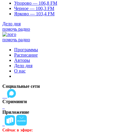
Упорово — 106,8 FM
Черное — 100,3 FM
Ярково — 103,4 FM
Дело дня
помочь радио
помочь радио
Программы
Расписание
Авторы
Дело дня
О нас
Социальные сети
Стриминги
Приложение
Сейчас в эфире: