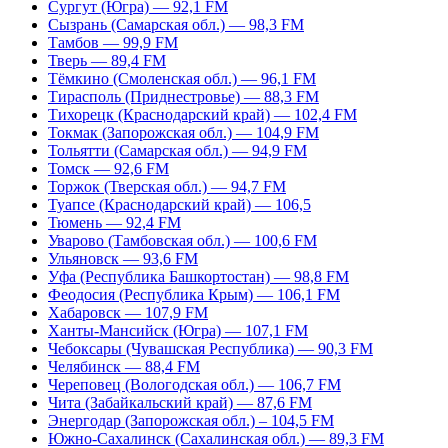
Сургут (Югра) — 92,1 FM
Сызрань (Самарская обл.) — 98,3 FM
Тамбов — 99,9 FM
Тверь — 89,4 FM
Тёмкино (Смоленская обл.) — 96,1 FM
Тирасполь (Приднестровье) — 88,3 FM
Тихорецк (Краснодарский край) — 102,4 FM
Токмак (Запорожская обл.) — 104,9 FM
Тольятти (Самарская обл.) — 94,9 FM
Томск — 92,6 FM
Торжок (Тверская обл.) — 94,7 FM
Туапсе (Краснодарский край) — 106,5
Тюмень — 92,4 FM
Уварово (Тамбовская обл.) — 100,6 FM
Ульяновск — 93,6 FM
Уфа (Республика Башкортостан) — 98,8 FM
Феодосия (Республика Крым) — 106,1 FM
Хабаровск — 107,9 FM
Ханты-Мансийск (Югра) — 107,1 FM
Чебоксары (Чувашская Республика) — 90,3 FM
Челябинск — 88,4 FM
Череповец (Вологодская обл.) — 106,7 FM
Чита (Забайкальский край) — 87,6 FM
Энергодар (Запорожская обл.) – 104,5 FM
Южно-Сахалинск (Сахалинская обл.) — 89,3 FM