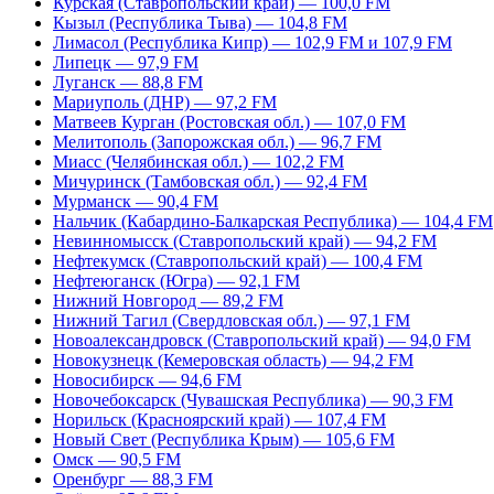
Курская (Ставропольский край) — 100,0 FM
Кызыл (Республика Тыва) — 104,8 FM
Лимасол (Республика Кипр) — 102,9 FM и 107,9 FM
Липецк — 97,9 FM
Луганск — 88,8 FM
Мариуполь (ДНР) — 97,2 FM
Матвеев Курган (Ростовская обл.) — 107,0 FM
Мелитополь (Запорожская обл.) — 96,7 FM
Миасс (Челябинская обл.) — 102,2 FM
Мичуринск (Тамбовская обл.) — 92,4 FM
Мурманск — 90,4 FM
Нальчик (Кабардино-Балкарская Республика) — 104,4 FM
Невинномысск (Ставропольский край) — 94,2 FM
Нефтекумск (Ставропольский край) — 100,4 FM
Нефтеюганск (Югра) — 92,1 FM
Нижний Новгород — 89,2 FM
Нижний Тагил (Свердловская обл.) — 97,1 FM
Новоалександровск (Ставропольский край) — 94,0 FM
Новокузнецк (Кемеровская область) — 94,2 FM
Новосибирск — 94,6 FM
Новочебоксарск (Чувашская Республика) — 90,3 FM
Норильск (Красноярский край) — 107,4 FM
Новый Свет (Республика Крым) — 105,6 FM
Омск — 90,5 FM
Оренбург — 88,3 FM