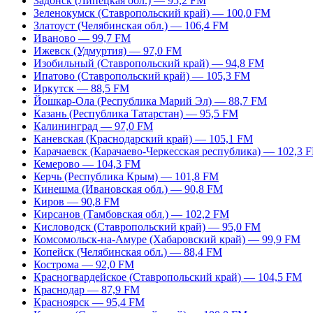
Задонск (Липецкая обл.) — 95,2 FM
Зеленокумск (Ставропольский край) — 100,0 FM
Златоуст (Челябинская обл.) — 106,4 FM
Иваново — 99,7 FM
Ижевск (Удмуртия) — 97,0 FM
Изобильный (Ставропольский край) — 94,8 FM
Ипатово (Ставропольский край) — 105,3 FM
Иркутск — 88,5 FM
Йошкар-Ола (Республика Марий Эл) — 88,7 FM
Казань (Республика Татарстан) — 95,5 FM
Калининград — 97,0 FM
Каневская (Краснодарский край) — 105,1 FM
Карачаевск (Карачаево-Черкесская республика) — 102,3 
Кемерово — 104,3 FM
Керчь (Республика Крым) — 101,8 FM
Кинешма (Ивановская обл.) — 90,8 FM
Киров — 90,8 FM
Кирсанов (Тамбовская обл.) — 102,2 FM
Кисловодск (Ставропольский край) — 95,0 FM
Комсомольск-на-Амуре (Хабаровский край) — 99,9 FM
Копейск (Челябинская обл.) — 88,4 FM
Кострома — 92,0 FM
Красногвардейское (Ставропольский край) — 104,5 FM
Краснодар — 87,9 FM
Красноярск — 95,4 FM