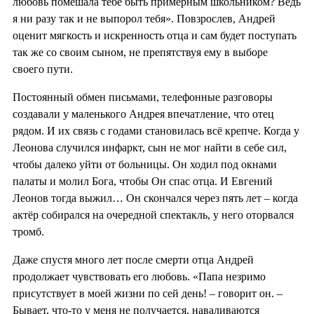
любовь помешала тебе быть примерным школьником? Ведь
я ни разу так и не выпорол тебя». Повзрослев, Андрей
оценит мягкость и искренность отца и сам будет поступать
так же со своим сыном, не препятствуя ему в выборе
своего пути.
Постоянный обмен письмами, телефонные разговоры
создавали у маленького Андрея впечатление, что отец
рядом. И их связь с годами становилась всё крепче. Когда у
Леонова случился инфаркт, сын не мог найти в себе сил,
чтобы далеко уйти от больницы. Он ходил под окнами
палаты и молил Бога, чтобы Он спас отца. И Евгений
Леонов тогда выжил… Он скончался через пять лет – когда
актёр собирался на очередной спектакль, у него оторвался
тромб.
Даже спустя много лет после смерти отца Андрей
продолжает чувствовать его любовь. «Папа незримо
присутствует в моей жизни по сей день! – говорит он. –
Бывает, что-то у меня не получается, наваливаются