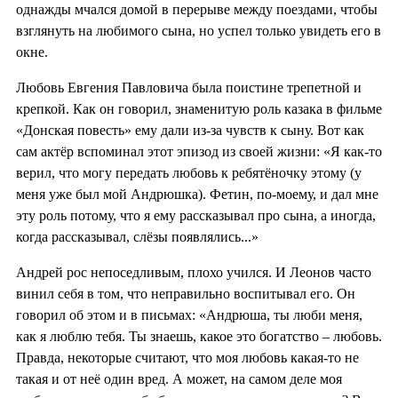
однажды мчался домой в перерыве между поездами, чтобы
взглянуть на любимого сына, но успел только увидеть его в
окне.
Любовь Евгения Павловича была поистине трепетной и
крепкой. Как он говорил, знаменитую роль казака в фильме
«Донская повесть» ему дали из-за чувств к сыну. Вот как
сам актёр вспоминал этот эпизод из своей жизни: «Я как-то
верил, что могу передать любовь к ребятёночку этому (у
меня уже был мой Андрюшка). Фетин, по-моему, и дал мне
эту роль потому, что я ему рассказывал про сына, а иногда,
когда рассказывал, слёзы появлялись...»
Андрей рос непоседливым, плохо учился. И Леонов часто
винил себя в том, что неправильно воспитывал его. Он
говорил об этом и в письмах: «Андрюша, ты люби меня,
как я люблю тебя. Ты знаешь, какое это богатство – любовь.
Правда, некоторые считают, что моя любовь какая-то не
такая и от неё один вред. А может, на самом деле моя