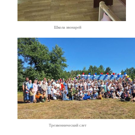
Школа звонарей
Трезвеннический слет