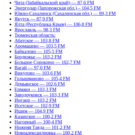
Чита (Забайкальский край) — 87,6 FM
Энергодар (Запорожская обл.) – 104,5 FM
Южно-Сахалинск (Сахалинская обл.) — 89,3 FM
Якутск — 87,9 FM
Ялта (Республика Крым) — 106,8 FM
Ярославль — 98,3 FM
Тюменская область:
Абатское — 103,8 FM
Аромашево — 103,5 FM
Байкалово — 105,5 FM
Бердюжье — 103,2 FM
Большое Сорокино — 102,7 FM
Вагай — 97,0 FM
Викулово — 103,6 FM
Голышманово — 105,4 FM
Демьянское — 102,6 FM
Ермаки — 103,3 FM
Заводоуковск — 103,3 FM
Ингаир — 103,2 FM
Исетское — 102,9 FM
Ишим — 104,9 FM
Казанское — 100,2 FM
Нагорный — 100,4 FM
Нижняя Тавда — 101,2 FM
Новоалександровка — 100,2 FM