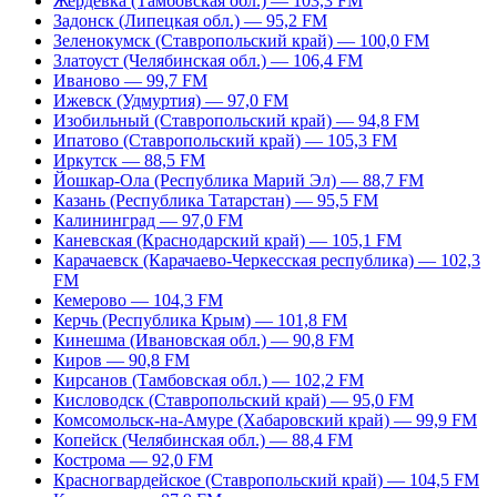
Жердевка (Тамбовская обл.) — 103,3 FM
Задонск (Липецкая обл.) — 95,2 FM
Зеленокумск (Ставропольский край) — 100,0 FM
Златоуст (Челябинская обл.) — 106,4 FM
Иваново — 99,7 FM
Ижевск (Удмуртия) — 97,0 FM
Изобильный (Ставропольский край) — 94,8 FM
Ипатово (Ставропольский край) — 105,3 FM
Иркутск — 88,5 FM
Йошкар-Ола (Республика Марий Эл) — 88,7 FM
Казань (Республика Татарстан) — 95,5 FM
Калининград — 97,0 FM
Каневская (Краснодарский край) — 105,1 FM
Карачаевск (Карачаево-Черкесская республика) — 102,3
FM
Кемерово — 104,3 FM
Керчь (Республика Крым) — 101,8 FM
Кинешма (Ивановская обл.) — 90,8 FM
Киров — 90,8 FM
Кирсанов (Тамбовская обл.) — 102,2 FM
Кисловодск (Ставропольский край) — 95,0 FM
Комсомольск-на-Амуре (Хабаровский край) — 99,9 FM
Копейск (Челябинская обл.) — 88,4 FM
Кострома — 92,0 FM
Красногвардейское (Ставропольский край) — 104,5 FM