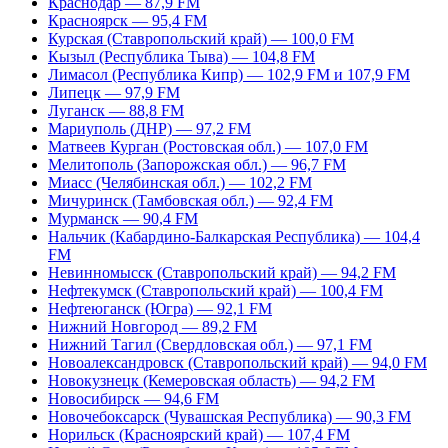
Краснодар — 87,9 FM
Красноярск — 95,4 FM
Курская (Ставропольский край) — 100,0 FM
Кызыл (Республика Тыва) — 104,8 FM
Лимасол (Республика Кипр) — 102,9 FM и 107,9 FM
Липецк — 97,9 FM
Луганск — 88,8 FM
Мариуполь (ДНР) — 97,2 FM
Матвеев Курган (Ростовская обл.) — 107,0 FM
Мелитополь (Запорожская обл.) — 96,7 FM
Миасс (Челябинская обл.) — 102,2 FM
Мичуринск (Тамбовская обл.) — 92,4 FM
Мурманск — 90,4 FM
Нальчик (Кабардино-Балкарская Республика) — 104,4
FM
Невинномысск (Ставропольский край) — 94,2 FM
Нефтекумск (Ставропольский край) — 100,4 FM
Нефтеюганск (Югра) — 92,1 FM
Нижний Новгород — 89,2 FM
Нижний Тагил (Свердловская обл.) — 97,1 FM
Новоалександровск (Ставропольский край) — 94,0 FM
Новокузнецк (Кемеровская область) — 94,2 FM
Новосибирск — 94,6 FM
Новочебоксарск (Чувашская Республика) — 90,3 FM
Норильск (Красноярский край) — 107,4 FM