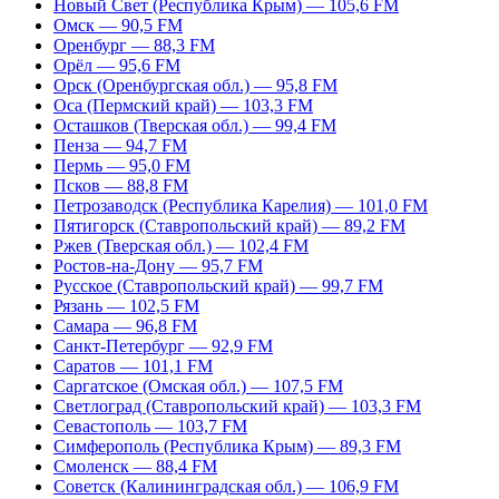
Новый Свет (Республика Крым) — 105,6 FM
Омск — 90,5 FM
Оренбург — 88,3 FM
Орёл — 95,6 FM
Орск (Оренбургская обл.) — 95,8 FM
Оса (Пермский край) — 103,3 FM
Осташков (Тверская обл.) — 99,4 FM
Пенза — 94,7 FM
Пермь — 95,0 FM
Псков — 88,8 FM
Петрозаводск (Республика Карелия) — 101,0 FM
Пятигорск (Ставропольский край) — 89,2 FM
Ржев (Тверская обл.) — 102,4 FM
Ростов-на-Дону — 95,7 FM
Русское (Ставропольский край) — 99,7 FM
Рязань — 102,5 FM
Самара — 96,8 FM
Санкт-Петербург — 92,9 FM
Саратов — 101,1 FM
Саргатское (Омская обл.) — 107,5 FM
Светлоград (Ставропольский край) — 103,3 FM
Севастополь — 103,7 FM
Симферополь (Республика Крым) — 89,3 FM
Смоленск — 88,4 FM
Советск (Калининградская обл.) — 106,9 FM