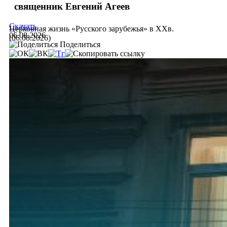
священник Евгений Агеев
Скачать
Церковная жизнь «Русского зарубежья» в ХХв.
06.08.2026
(06.08.2026)
Поделиться