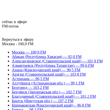
сейчас в эфире
FM-поток
Вернуться к эфиру
Москва - 100,9 FM
Москва — 100,9 FM
Абакан (Республика Хакасия) — 92,0 FM
Александровское (Ставропольский край) — 101,9 FM
Альметьевск (Республика Татарстан) — 99,6 FM
Анапа (Краснодарский край) — 90,5 FM
Арзгир (Ставропольский край) — 103,8 FM
Астрахань — 90,5 FM
Ахтубинск (Астраханская обл.) — 99,1 FM
Белгород — 103,2 FM
Бердянск (Запорожская обл.) — 102,7 FM
Благодарный (Ставропольский край) — 101,2 FM
Братск (Иркутская обл.) — 107,2 FM
Бриньковская (Краснодарский край) – 96,8 FM
Брянск — 98,2 FM