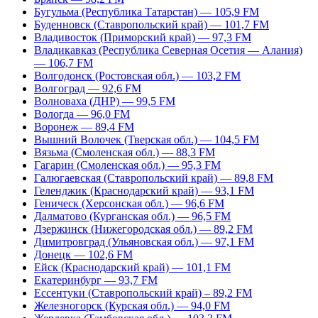
Бугульма (Республика Татарстан) — 105,9 FM
Буденновск (Ставропольский край) — 101,7 FM
Владивосток (Приморский край) — 97,3 FM
Владикавказ (Республика Северная Осетия — Алания)
— 106,7 FM
Волгодонск (Ростовская обл.) — 103,2 FM
Волгоград — 92,6 FM
Волноваха (ДНР) — 99,5 FM
Вологда — 96,0 FM
Воронеж — 89,4 FM
Вышний Волочек (Тверская обл.) — 104,5 FM
Вязьма (Смоленская обл.) — 88,3 FM
Гагарин (Смоленская обл.) — 95,3 FM
Галюгаевская (Ставропольский край) — 89,8 FM
Геленджик (Краснодарский край) — 93,1 FM
Геническ (Херсонская обл.) — 96,6 FM
Далматово (Курганская обл.) — 96,5 FM
Дзержинск (Нижегородская обл.) — 89,2 FM
Димитровград (Ульяновская обл.) — 97,1 FM
Донецк — 102,6 FM
Ейск (Краснодарский край) — 101,1 FM
Екатеринбург — 93,7 FM
Ессентуки (Ставропольский край) – 89,2 FM
Железногорск (Курская обл.) — 94,0 FM