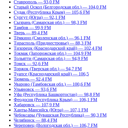
Ставрополь — 93,0 FM
Старый Оскол (Белгородская обл.) — 104,0 FM
Судак (Республика Крым) — 105,6 FM
Сургут (Югра) — 92,1 FM
Сызрань (Самарская обл.) — 98,3 FM
Тамбов — 99,9 FM
Тверь — 89,4 FM
Тёмкино (Смоленская обл.) — 96,1 FM
Тирасполь (Приднестровье) — 88,3 FM
Тихорецк (Краснодарский край) — 102,4 FM
Токмак (Запорожская обл.) — 104,9 FM
Тольятти (Самарская обл.) — 94,9 FM
Томск — 92,6 FM
Торжок (Тверская обл.) — 94,7 FM
Туапсе (Краснодарский край) — 106,5
Тюмень — 92,4 FM
Уварово (Тамбовская обл.) — 100,6 FM
Ульяновск — 93,6 FM
Уфа (Республика Башкортостан) — 98,8 FM
Феодосия (Республика Крым) — 106,1 FM
Хабаровск — 107,9 FM
Ханты-Мансийск (Югра) — 107,1 FM
Чебоксары (Чувашская Республика) — 90,3 FM
Челябинск — 88,4 FM
Череповец (Вологодская обл.) — 106,7 FM