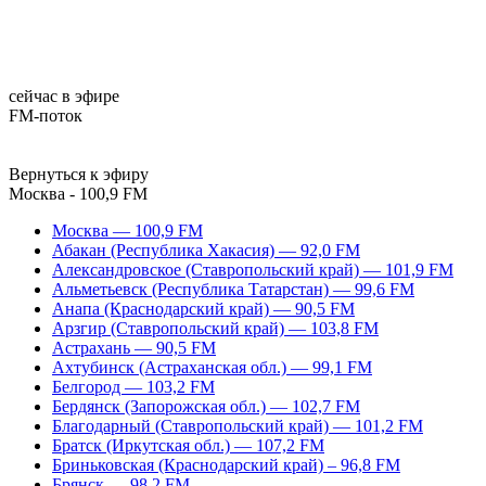
сейчас в эфире
FM-поток
Вернуться к эфиру
Москва - 100,9 FM
Москва — 100,9 FM
Абакан (Республика Хакасия) — 92,0 FM
Александровское (Ставропольский край) — 101,9 FM
Альметьевск (Республика Татарстан) — 99,6 FM
Анапа (Краснодарский край) — 90,5 FM
Арзгир (Ставропольский край) — 103,8 FM
Астрахань — 90,5 FM
Ахтубинск (Астраханская обл.) — 99,1 FM
Белгород — 103,2 FM
Бердянск (Запорожская обл.) — 102,7 FM
Благодарный (Ставропольский край) — 101,2 FM
Братск (Иркутская обл.) — 107,2 FM
Бриньковская (Краснодарский край) – 96,8 FM
Брянск — 98,2 FM