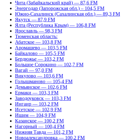
Чита (Забайкальский край) — 87,6 FM
Энергодар (Запорожская обл.) – 104,5 FM
Южно-Сахалинск (Сахалинская обл.) — 89,3 FM
Якутск — 87,9 FM
Ялта (Республика Крым) — 106,8 FM
Ярославль — 98,3 FM
Тюменская область:
Абатское — 103,8 FM
Аромашево — 103,5 FM
Байкалово — 105,5 FM
Бердюжье — 103,2 FM
Большое Сорокино — 102,7 FM
Вагай — 97,0 FM
Викулово — 103,6 FM
Голышманово — 105,4 FM
Демьянское — 102,6 FM
Ермаки — 103,3 FM
Заводоуковск — 103,3 FM
Ингаир — 103,2 FM
Исетское — 102,9 FM
Ишим — 104,9 FM
Казанское — 100,2 FM
Нагорный — 100,4 FM
Нижняя Тавда — 101,2 FM
Новоалександровка — 100,2 FM