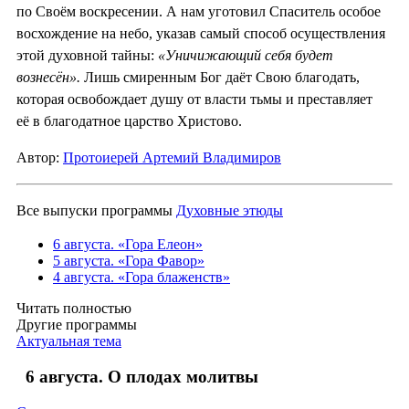
по Своём воскресении. А нам уготовил Спаситель особое
восхождение на небо, указав самый способ осуществления
этой духовной тайны:
«Уничижающий себя будет
вознесён».
Лишь смиренным Бог даёт Свою благодать,
которая освобождает душу от власти тьмы и преставляет
её в благодатное царство Христово.
Автор:
Протоиерей Артемий Владимиров
Все выпуски программы
Духовные этюды
6 августа. «Гора Елеон»
5 августа. «Гора Фавор»
4 августа. «Гора блаженств»
Читать полностью
Другие программы
Актуальная тема
6 августа. О плодах молитвы