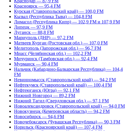
Краснодар — 87,9 FM
Красноярск — 95,4 FM
Курская (Ставропольский край) — 100,0 FM
Кызыл (Республика Тыва) — 104,8 FM
Лимасол (Республика Кипр) — 102,9 FM и 107,9 FM
Липецк — 97,9 FM
Луганск — 88,8 FM
Мариуполь (ДНР) — 97,2 FM
Матвеев Курган (Ростовская обл.) — 107,0 FM
Мелитополь (Запорожская обл.) — 96,7 FM
Миасс (Челябинская обл.) — 102,2 FM
Мичуринск (Тамбовская обл.) — 92,4 FM
Мурманск — 90,4 FM
Нальчик (Кабардино-Балкарская Республика) — 104,4
FM
Невинномысск (Ставропольский край) — 94,2 FM
Нефтекумск (Ставропольский край) — 100,4 FM
Нефтеюганск (Югра) — 92,1 FM
Нижний Новгород — 89,2 FM
Нижний Тагил (Свердловская обл.) — 97,1 FM
Новоалександровск (Ставропольский край) — 94,0 FM
Новокузнецк (Кемеровская область) — 94,2 FM
Новосибирск — 94,6 FM
Новочебоксарск (Чувашская Республика) — 90,3 FM
Норильск (Красноярский край) — 107,4 FM