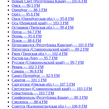
Новый Свет (Республика Крым) — 105,6 FM
Омск — 90,5 FM
Оренбург — 88,3 FM
Орёл — 95,6 FM
Орск (Оренбургская обл.) — 95,8 FM
Оса (Пермский край) — 103,3 FM
Осташков (Тверская обл.) — 99,4 FM
Пенза — 94,7 FM
Пермь — 95,0 FM
Псков — 88,8 FM
Петрозаводск (Республика Карелия) — 101,0 FM
Пятигорск (Ставропольский край) — 89,2 FM
Ржев (Тверская обл.) — 102,4 FM
Ростов-на-Дону — 95,7 FM
Русское (Ставропольский край) — 99,7 FM
Рязань — 102,5 FM
Самара — 96,8 FM
Санкт-Петербург — 92,9 FM
Саратов — 101,1 FM
Саргатское (Омская обл.) — 107,5 FM
Светлоград (Ставропольский край) — 103,3 FM
Севастополь — 103,7 FM
Симферополь (Республика Крым) — 89,3 FM
Смоленск — 88,4 FM
Советск (Калининградская обл.) — 106,9 FM