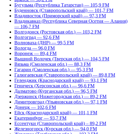
Бугульма (Республика Татарстан) — 105,9 FM
Буденновск (Ставропольский край) — 101,7 FM
Владивосток (Приморский край) — 97,3 FM
Владикавказ (Республика Северная Осетия — Алания)
— 106,7 FM
Волгодонск (Ростовская обл.) — 103,2 FM
Волгоград — 92,6 FM
Волноваха (ДНР) — 99,5 FM
Вологда — 96,0 FM
Воронеж — 89,4 FM
Вышний Волочек (Тверская обл.) — 104,5 FM
Вязьма (Смоленская обл.) — 88,3 FM
Гагарин (Смоленская обл.) — 95,3 FM
Галюгаевская (Ставропольский край) — 89,8 FM
Геленджик (Краснодарский край) — 93,1 FM
Геническ (Херсонская обл.) — 96,6 FM
Далматово (Курганская обл.) — 96,5 FM
Дзержинск (Нижегородская обл.) — 89,2 FM
Димитровград (Ульяновская обл.) — 97,1 FM
Донецк — 102,6 FM
Ейск (Краснодарский край) — 101,1 FM
Екатеринбург — 93,7 FM
Ессентуки (Ставропольский край) – 89,2 FM
Железногорск (Курская обл.) — 94,0 FM