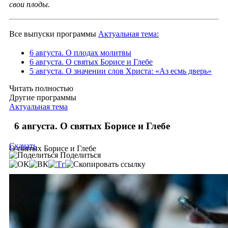
свои плоды.
Все выпуски программы
Актуальная тема:
6 августа. О плодах молитвы
6 августа. О святых Борисе и Глебе
5 августа. О значении слов Христа: «Аз есмь дверь»
Читать полностью
Другие программы
Актуальная тема
6 августа. О святых Борисе и Глебе
Скачать
О святых Борисе и Глебе
Поделиться