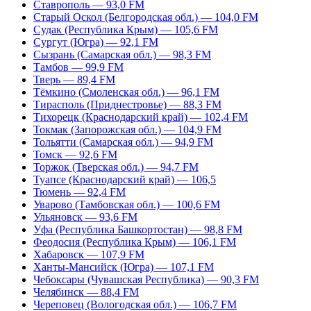
Ставрополь — 93,0 FM
Старый Оскол (Белгородская обл.) — 104,0 FM
Судак (Республика Крым) — 105,6 FM
Сургут (Югра) — 92,1 FM
Сызрань (Самарская обл.) — 98,3 FM
Тамбов — 99,9 FM
Тверь — 89,4 FM
Тёмкино (Смоленская обл.) — 96,1 FM
Тирасполь (Приднестровье) — 88,3 FM
Тихорецк (Краснодарский край) — 102,4 FM
Токмак (Запорожская обл.) — 104,9 FM
Тольятти (Самарская обл.) — 94,9 FM
Томск — 92,6 FM
Торжок (Тверская обл.) — 94,7 FM
Туапсе (Краснодарский край) — 106,5
Тюмень — 92,4 FM
Уварово (Тамбовская обл.) — 100,6 FM
Ульяновск — 93,6 FM
Уфа (Республика Башкортостан) — 98,8 FM
Феодосия (Республика Крым) — 106,1 FM
Хабаровск — 107,9 FM
Ханты-Мансийск (Югра) — 107,1 FM
Чебоксары (Чувашская Республика) — 90,3 FM
Челябинск — 88,4 FM
Череповец (Вологодская обл.) — 106,7 FM