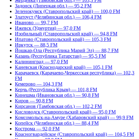
Жердевка (Тамбовская обл.) — 103,3 FM
Задонск (Липецкая обл.) — 95,2 FM
Зеленокумск (Ставропольский край) — 100,0 FM
Златоуст (Челябинская обл.) — 106,4 FM
Иваново — 99,7 FM
Ижевск (Удмуртия) — 97,0 FM
Изобильный (Ставропольский край) — 94,8 FM
Ипатово (Ставропольский край) — 105,3 FM
Иркутск — 88,5 FM
Йошкар-Ола (Республика Марий Эл) — 88,7 FM
Казань (Республика Татарстан) — 95,5 FM
Калининград — 97,0 FM
Каневская (Краснодарский край) — 105,1 FM
Карачаевск (Карачаево-Черкесская республика) — 102,3
FM
Кемерово — 104,3 FM
Керчь (Республика Крым) — 101,8 FM
Кинешма (Ивановская обл.) — 90,8 FM
Киров — 90,8 FM
Кирсанов (Тамбовская обл.) — 102,2 FM
Кисловодск (Ставропольский край) — 95,0 FM
Комсомольск-на-Амуре (Хабаровский край) — 99,9 FM
Копейск (Челябинская обл.) — 88,4 FM
Кострома — 92,0 FM
Красногвардейское (Ставропольский край) — 104,5 FM