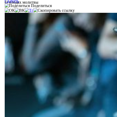
Скачать
О плодах молитвы
Поделиться