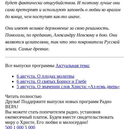
будет фактически отцеубийством. И поэтому лучше они
сами претерпят и используют заповедь о любви ко врагам
до конца, чем поступят как-то иначе.
Они имеют великое дерзновение за свою решимость.
Помогали, по преданию, Александру Невскому в бою. Они
являются целителями, так что это покровители Русской
земли. Самые древние.
Все выпуски программы
Актуальная тема:
6 августа. О плодах молитвы
6 августа. О святых Борисе и Глебе
5 августа. О значении слов Христа: «Аз есмь дверь»
Читать полностью
Друзья! Поддержите выпуски новых программ Радио
ВЕРА!
Вы можете стать попечителем радио, установив
ежемесячный платеж. Будем вместе свидетельствовать
миру о Христе, Его любви и милосердии!
500
1 000
5 000