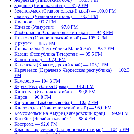
Жердевка (Тамбовская обл.) — 103,3 FM
Задонск (Липецкая обл.) — 95,2 FM
Зеленокумск (Ставропольский край) — 100,0 FM
Златоуст (Челябинская обл.) — 106,4 FM
Иваново — 99,7 FM
Ижевск (Удмуртия) — 97,0 FM
Изобильный (Ставропольский край) — 94,8 FM
Ипатово (Ставропольский край) — 105,3 FM
Иркутск — 88,5 FM
Йошкар-Ола (Республика Марий Эл) — 88,7 FM
Казань (Республика Татарстан) — 95,5 FM
Калининград — 97,0 FM
Каневская (Краснодарский край) — 105,1 FM
Карачаевск (Карачаево-Черкесская республика) — 102,3
FM
Кемерово — 104,3 FM
Керчь (Республика Крым) — 101,8 FM
Кинешма (Ивановская обл.) — 90,8 FM
Киров — 90,8 FM
Кирсанов (Тамбовская обл.) — 102,2 FM
Кисловодск (Ставропольский край) — 95,0 FM
Комсомольск-на-Амуре (Хабаровский край) — 99,9 FM
Копейск (Челябинская обл.) — 88,4 FM
Кострома — 92,0 FM
Красногвардейское (Ставропольский край) — 104,5 FM