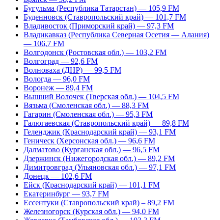
Бугульма (Республика Татарстан) — 105,9 FM
Буденновск (Ставропольский край) — 101,7 FM
Владивосток (Приморский край) — 97,3 FM
Владикавказ (Республика Северная Осетия — Алания)
— 106,7 FM
Волгодонск (Ростовская обл.) — 103,2 FM
Волгоград — 92,6 FM
Волноваха (ДНР) — 99,5 FM
Вологда — 96,0 FM
Воронеж — 89,4 FM
Вышний Волочек (Тверская обл.) — 104,5 FM
Вязьма (Смоленская обл.) — 88,3 FM
Гагарин (Смоленская обл.) — 95,3 FM
Галюгаевская (Ставропольский край) — 89,8 FM
Геленджик (Краснодарский край) — 93,1 FM
Геническ (Херсонская обл.) — 96,6 FM
Далматово (Курганская обл.) — 96,5 FM
Дзержинск (Нижегородская обл.) — 89,2 FM
Димитровград (Ульяновская обл.) — 97,1 FM
Донецк — 102,6 FM
Ейск (Краснодарский край) — 101,1 FM
Екатеринбург — 93,7 FM
Ессентуки (Ставропольский край) – 89,2 FM
Железногорск (Курская обл.) — 94,0 FM