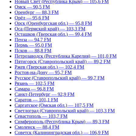
Новый Свет (Республика Крым) — 105,6 FM
Омск — 90,5 FM
Оренбург — 88,3 FM
Орёл — 95,6 FM
Орск (Оренбургская обл.) — 95,8 FM
Оса (Пермский край) — 103,3 FM
Осташков (Тверская обл.) — 99,4 FM
Пенза — 94,7 FM
Пермь — 95,0 FM
Псков — 88,8 FM
Петрозаводск (Республика Карелия) — 101,0 FM
Пятигорск (Ставропольский край) — 89,2 FM
Ржев (Тверская обл.) — 102,4 FM
Ростов-на-Дону — 95,7 FM
Русское (Ставропольский край) — 99,7 FM
Рязань — 102,5 FM
Самара — 96,8 FM
Санкт-Петербург — 92,9 FM
Саратов — 101,1 FM
Саргатское (Омская обл.) — 107,5 FM
Светлоград (Ставропольский край) — 103,3 FM
Севастополь — 103,7 FM
Симферополь (Республика Крым) — 89,3 FM
Смоленск — 88,4 FM
Советск (Калининградская обл.) — 106,9 FM