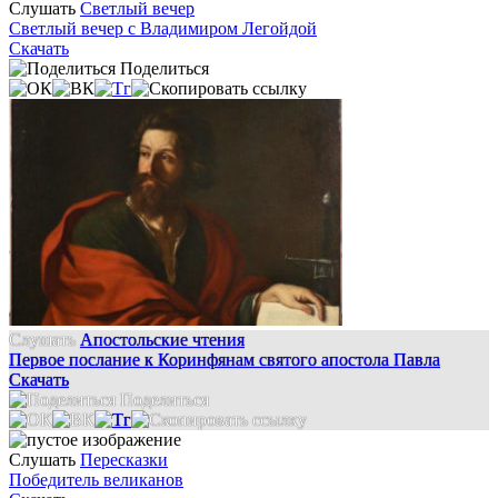
Слушать
Светлый вечер
Светлый вечер с Владимиром Легойдой
Скачать
Поделиться
Слушать
Апостольские чтения
Первое послание к Коринфянам святого апостола Павла
Скачать
Поделиться
Слушать
Пересказки
Победитель великанов