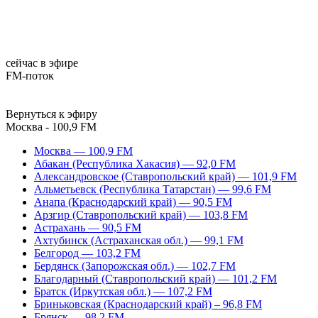
сейчас в эфире
FM-поток
Вернуться к эфиру
Москва - 100,9 FM
Москва — 100,9 FM
Абакан (Республика Хакасия) — 92,0 FM
Александровское (Ставропольский край) — 101,9 FM
Альметьевск (Республика Татарстан) — 99,6 FM
Анапа (Краснодарский край) — 90,5 FM
Арзгир (Ставропольский край) — 103,8 FM
Астрахань — 90,5 FM
Ахтубинск (Астраханская обл.) — 99,1 FM
Белгород — 103,2 FM
Бердянск (Запорожская обл.) — 102,7 FM
Благодарный (Ставропольский край) — 101,2 FM
Братск (Иркутская обл.) — 107,2 FM
Бриньковская (Краснодарский край) – 96,8 FM
Брянск — 98,2 FM