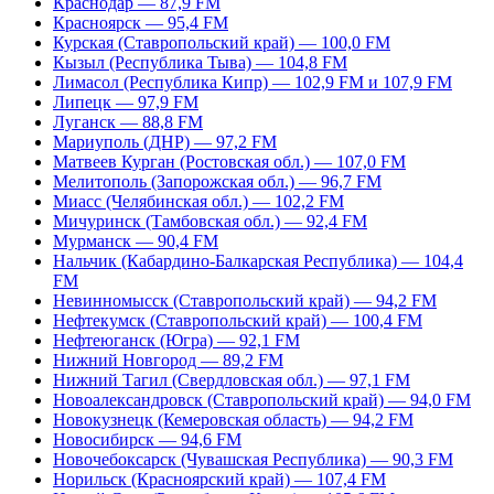
Краснодар — 87,9 FM
Красноярск — 95,4 FM
Курская (Ставропольский край) — 100,0 FM
Кызыл (Республика Тыва) — 104,8 FM
Лимасол (Республика Кипр) — 102,9 FM и 107,9 FM
Липецк — 97,9 FM
Луганск — 88,8 FM
Мариуполь (ДНР) — 97,2 FM
Матвеев Курган (Ростовская обл.) — 107,0 FM
Мелитополь (Запорожская обл.) — 96,7 FM
Миасс (Челябинская обл.) — 102,2 FM
Мичуринск (Тамбовская обл.) — 92,4 FM
Мурманск — 90,4 FM
Нальчик (Кабардино-Балкарская Республика) — 104,4
FM
Невинномысск (Ставропольский край) — 94,2 FM
Нефтекумск (Ставропольский край) — 100,4 FM
Нефтеюганск (Югра) — 92,1 FM
Нижний Новгород — 89,2 FM
Нижний Тагил (Свердловская обл.) — 97,1 FM
Новоалександровск (Ставропольский край) — 94,0 FM
Новокузнецк (Кемеровская область) — 94,2 FM
Новосибирск — 94,6 FM
Новочебоксарск (Чувашская Республика) — 90,3 FM
Норильск (Красноярский край) — 107,4 FM