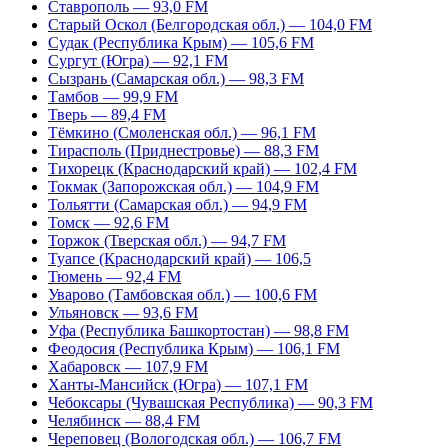
Ставрополь — 93,0 FM
Старый Оскол (Белгородская обл.) — 104,0 FM
Судак (Республика Крым) — 105,6 FM
Сургут (Югра) — 92,1 FM
Сызрань (Самарская обл.) — 98,3 FM
Тамбов — 99,9 FM
Тверь — 89,4 FM
Тёмкино (Смоленская обл.) — 96,1 FM
Тирасполь (Приднестровье) — 88,3 FM
Тихорецк (Краснодарский край) — 102,4 FM
Токмак (Запорожская обл.) — 104,9 FM
Тольятти (Самарская обл.) — 94,9 FM
Томск — 92,6 FM
Торжок (Тверская обл.) — 94,7 FM
Туапсе (Краснодарский край) — 106,5
Тюмень — 92,4 FM
Уварово (Тамбовская обл.) — 100,6 FM
Ульяновск — 93,6 FM
Уфа (Республика Башкортостан) — 98,8 FM
Феодосия (Республика Крым) — 106,1 FM
Хабаровск — 107,9 FM
Ханты-Мансийск (Югра) — 107,1 FM
Чебоксары (Чувашская Республика) — 90,3 FM
Челябинск — 88,4 FM
Череповец (Вологодская обл.) — 106,7 FM