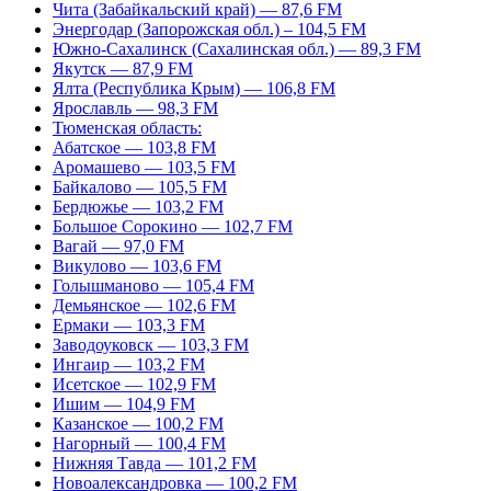
Чита (Забайкальский край) — 87,6 FM
Энергодар (Запорожская обл.) – 104,5 FM
Южно-Сахалинск (Сахалинская обл.) — 89,3 FM
Якутск — 87,9 FM
Ялта (Республика Крым) — 106,8 FM
Ярославль — 98,3 FM
Тюменская область:
Абатское — 103,8 FM
Аромашево — 103,5 FM
Байкалово — 105,5 FM
Бердюжье — 103,2 FM
Большое Сорокино — 102,7 FM
Вагай — 97,0 FM
Викулово — 103,6 FM
Голышманово — 105,4 FM
Демьянское — 102,6 FM
Ермаки — 103,3 FM
Заводоуковск — 103,3 FM
Ингаир — 103,2 FM
Исетское — 102,9 FM
Ишим — 104,9 FM
Казанское — 100,2 FM
Нагорный — 100,4 FM
Нижняя Тавда — 101,2 FM
Новоалександровка — 100,2 FM