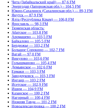
Чита (Забайкальский край) — 87,6 FM
Энергодар (Запорожская обл.) – 104,5 FM
Южно-Сахалинск (Сахалинская обл.) — 89,3 FM
Якутск — 87,9 FM
Ялта (Республика Крым) — 106,8 FM
Ярославль — 98,3 FM
Тюменская область:
Абатское — 103,8 FM
Аромашево — 103,5 FM
Байкалово — 105,5 FM
Бердюжье — 103,2 FM
Большое Сорокино — 102,7 FM
Вагай — 97,0 FM
Викулово — 103,6 FM
Голышманово — 105,4 FM
Демьянское — 102,6 FM
Ермаки — 103,3 FM
Заводоуковск — 103,3 FM
Ингаир — 103,2 FM
Исетское — 102,9 FM
Ишим — 104,9 FM
Казанское — 100,2 FM
Нагорный — 100,4 FM
Нижняя Тавда — 101,2 FM
Новоалександровка — 100,2 FM