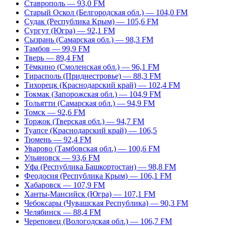
Ставрополь — 93,0 FM
Старый Оскол (Белгородская обл.) — 104,0 FM
Судак (Республика Крым) — 105,6 FM
Сургут (Югра) — 92,1 FM
Сызрань (Самарская обл.) — 98,3 FM
Тамбов — 99,9 FM
Тверь — 89,4 FM
Тёмкино (Смоленская обл.) — 96,1 FM
Тирасполь (Приднестровье) — 88,3 FM
Тихорецк (Краснодарский край) — 102,4 FM
Токмак (Запорожская обл.) — 104,9 FM
Тольятти (Самарская обл.) — 94,9 FM
Томск — 92,6 FM
Торжок (Тверская обл.) — 94,7 FM
Туапсе (Краснодарский край) — 106,5
Тюмень — 92,4 FM
Уварово (Тамбовская обл.) — 100,6 FM
Ульяновск — 93,6 FM
Уфа (Республика Башкортостан) — 98,8 FM
Феодосия (Республика Крым) — 106,1 FM
Хабаровск — 107,9 FM
Ханты-Мансийск (Югра) — 107,1 FM
Чебоксары (Чувашская Республика) — 90,3 FM
Челябинск — 88,4 FM
Череповец (Вологодская обл.) — 106,7 FM