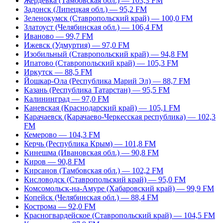
Жердевка (Тамбовская обл.) — 103,3 FM
Задонск (Липецкая обл.) — 95,2 FM
Зеленокумск (Ставропольский край) — 100,0 FM
Златоуст (Челябинская обл.) — 106,4 FM
Иваново — 99,7 FM
Ижевск (Удмуртия) — 97,0 FM
Изобильный (Ставропольский край) — 94,8 FM
Ипатово (Ставропольский край) — 105,3 FM
Иркутск — 88,5 FM
Йошкар-Ола (Республика Марий Эл) — 88,7 FM
Казань (Республика Татарстан) — 95,5 FM
Калининград — 97,0 FM
Каневская (Краснодарский край) — 105,1 FM
Карачаевск (Карачаево-Черкесская республика) — 102,3
FM
Кемерово — 104,3 FM
Керчь (Республика Крым) — 101,8 FM
Кинешма (Ивановская обл.) — 90,8 FM
Киров — 90,8 FM
Кирсанов (Тамбовская обл.) — 102,2 FM
Кисловодск (Ставропольский край) — 95,0 FM
Комсомольск-на-Амуре (Хабаровский край) — 99,9 FM
Копейск (Челябинская обл.) — 88,4 FM
Кострома — 92,0 FM
Красногвардейское (Ставропольский край) — 104,5 FM