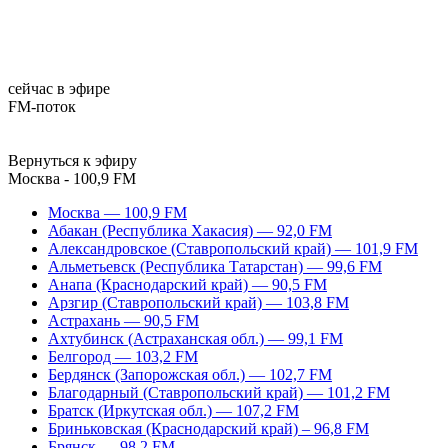
сейчас в эфире
FM-поток
Вернуться к эфиру
Москва - 100,9 FM
Москва — 100,9 FM
Абакан (Республика Хакасия) — 92,0 FM
Александровское (Ставропольский край) — 101,9 FM
Альметьевск (Республика Татарстан) — 99,6 FM
Анапа (Краснодарский край) — 90,5 FM
Арзгир (Ставропольский край) — 103,8 FM
Астрахань — 90,5 FM
Ахтубинск (Астраханская обл.) — 99,1 FM
Белгород — 103,2 FM
Бердянск (Запорожская обл.) — 102,7 FM
Благодарный (Ставропольский край) — 101,2 FM
Братск (Иркутская обл.) — 107,2 FM
Бриньковская (Краснодарский край) – 96,8 FM
Брянск — 98,2 FM