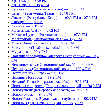
Краснодар — 87,9 FM
Красноярск — 95,4 FM
Курская (Ставропольский край) — 100,0 FM
Кызыл (Республика Тыва) — 104,8 FM
Лимасол (Республика Кипр) — 102,9 FM и 107,9 FM
Липецк — 97,9 FM
Луганск — 88,8 FM
Мариуполь (ДНР) — 97,2 FM
Матвеев Курган (Ростовская обл.) — 107,0 FM
Мелитополь (Запорожская обл.) — 96,7 FM
Миасс (Челябинская обл.) — 102,2 FM
Мичуринск (Тамбовская обл.) — 92,4 FM
Мурманск — 90,4 FM
Нальчик (Кабардино-Балкарская Республика) — 104,4
FM
Невинномысск (Ставропольский край) — 94,2 FM
Нефтекумск (Ставропольский край) — 100,4 FM
Нефтеюганск (Югра) — 92,1 FM
Нижний Новгород — 89,2 FM
Нижний Тагил (Свердловская обл.) — 97,1 FM
Новоалександровск (Ставропольский край) — 94,0 FM
Новокузнецк (Кемеровская область) — 94,2 FM
Новосибирск — 94,6 FM
Новочебоксарск (Чувашская Республика) — 90,3 FM
Норильск (Красноярский край) — 107,4 FM