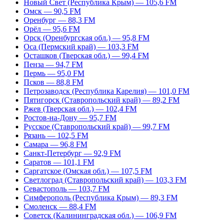
Новый Свет (Республика Крым) — 105,6 FM
Омск — 90,5 FM
Оренбург — 88,3 FM
Орёл — 95,6 FM
Орск (Оренбургская обл.) — 95,8 FM
Оса (Пермский край) — 103,3 FM
Осташков (Тверская обл.) — 99,4 FM
Пенза — 94,7 FM
Пермь — 95,0 FM
Псков — 88,8 FM
Петрозаводск (Республика Карелия) — 101,0 FM
Пятигорск (Ставропольский край) — 89,2 FM
Ржев (Тверская обл.) — 102,4 FM
Ростов-на-Дону — 95,7 FM
Русское (Ставропольский край) — 99,7 FM
Рязань — 102,5 FM
Самара — 96,8 FM
Санкт-Петербург — 92,9 FM
Саратов — 101,1 FM
Саргатское (Омская обл.) — 107,5 FM
Светлоград (Ставропольский край) — 103,3 FM
Севастополь — 103,7 FM
Симферополь (Республика Крым) — 89,3 FM
Смоленск — 88,4 FM
Советск (Калининградская обл.) — 106,9 FM