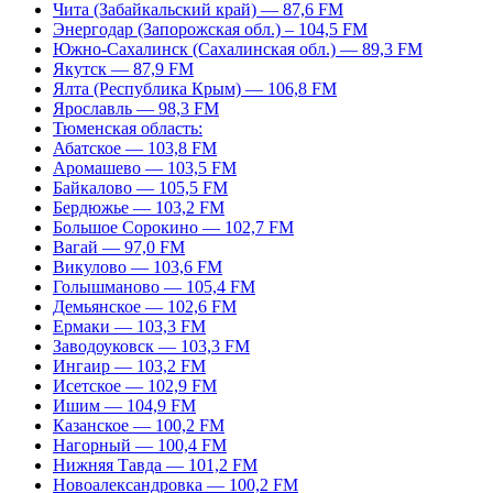
Чита (Забайкальский край) — 87,6 FM
Энергодар (Запорожская обл.) – 104,5 FM
Южно-Сахалинск (Сахалинская обл.) — 89,3 FM
Якутск — 87,9 FM
Ялта (Республика Крым) — 106,8 FM
Ярославль — 98,3 FM
Тюменская область:
Абатское — 103,8 FM
Аромашево — 103,5 FM
Байкалово — 105,5 FM
Бердюжье — 103,2 FM
Большое Сорокино — 102,7 FM
Вагай — 97,0 FM
Викулово — 103,6 FM
Голышманово — 105,4 FM
Демьянское — 102,6 FM
Ермаки — 103,3 FM
Заводоуковск — 103,3 FM
Ингаир — 103,2 FM
Исетское — 102,9 FM
Ишим — 104,9 FM
Казанское — 100,2 FM
Нагорный — 100,4 FM
Нижняя Тавда — 101,2 FM
Новоалександровка — 100,2 FM