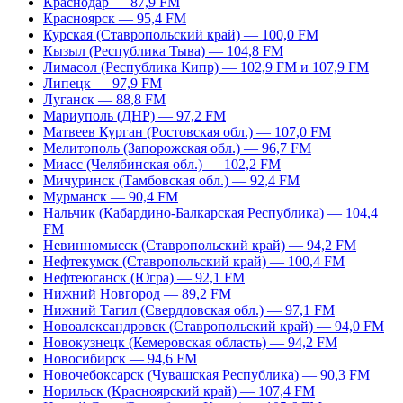
Краснодар — 87,9 FM
Красноярск — 95,4 FM
Курская (Ставропольский край) — 100,0 FM
Кызыл (Республика Тыва) — 104,8 FM
Лимасол (Республика Кипр) — 102,9 FM и 107,9 FM
Липецк — 97,9 FM
Луганск — 88,8 FM
Мариуполь (ДНР) — 97,2 FM
Матвеев Курган (Ростовская обл.) — 107,0 FM
Мелитополь (Запорожская обл.) — 96,7 FM
Миасс (Челябинская обл.) — 102,2 FM
Мичуринск (Тамбовская обл.) — 92,4 FM
Мурманск — 90,4 FM
Нальчик (Кабардино-Балкарская Республика) — 104,4
FM
Невинномысск (Ставропольский край) — 94,2 FM
Нефтекумск (Ставропольский край) — 100,4 FM
Нефтеюганск (Югра) — 92,1 FM
Нижний Новгород — 89,2 FM
Нижний Тагил (Свердловская обл.) — 97,1 FM
Новоалександровск (Ставропольский край) — 94,0 FM
Новокузнецк (Кемеровская область) — 94,2 FM
Новосибирск — 94,6 FM
Новочебоксарск (Чувашская Республика) — 90,3 FM
Норильск (Красноярский край) — 107,4 FM