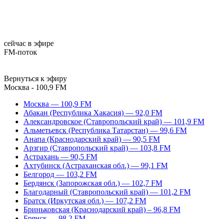
сейчас в эфире
FM-поток
Вернуться к эфиру
Москва - 100,9 FM
Москва — 100,9 FM
Абакан (Республика Хакасия) — 92,0 FM
Александровское (Ставропольский край) — 101,9 FM
Альметьевск (Республика Татарстан) — 99,6 FM
Анапа (Краснодарский край) — 90,5 FM
Арзгир (Ставропольский край) — 103,8 FM
Астрахань — 90,5 FM
Ахтубинск (Астраханская обл.) — 99,1 FM
Белгород — 103,2 FM
Бердянск (Запорожская обл.) — 102,7 FM
Благодарный (Ставропольский край) — 101,2 FM
Братск (Иркутская обл.) — 107,2 FM
Бриньковская (Краснодарский край) – 96,8 FM
Брянск — 98,2 FM