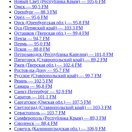
Новый Свет (Республика Крым) — 105,6 FM
Омск — 90,5 FM
Оренбург — 88,3 FM
Орёл — 95,6 FM
Орск (Оренбургская обл.) — 95,8 FM
Оса (Пермский край) — 103,3 FM
Осташков (Тверская обл.) — 99,4 FM
Пенза — 94,7 FM
Пермь — 95,0 FM
Псков — 88,8 FM
Петрозаводск (Республика Карелия) — 101,0 FM
Пятигорск (Ставропольский край) — 89,2 FM
Ржев (Тверская обл.) — 102,4 FM
Ростов-на-Дону — 95,7 FM
Русское (Ставропольский край) — 99,7 FM
Рязань — 102,5 FM
Самара — 96,8 FM
Санкт-Петербург — 92,9 FM
Саратов — 101,1 FM
Саргатское (Омская обл.) — 107,5 FM
Светлоград (Ставропольский край) — 103,3 FM
Севастополь — 103,7 FM
Симферополь (Республика Крым) — 89,3 FM
Смоленск — 88,4 FM
Советск (Калининградская обл.) — 106,9 FM