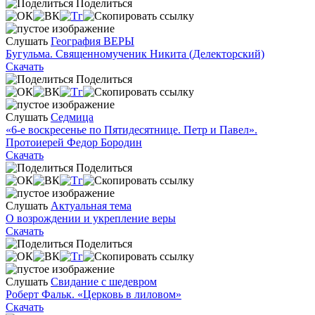
Поделиться
Слушать
География ВЕРЫ
Бугульма. Священномученик Никита (Делекторский)
Скачать
Поделиться
Слушать
Седмица
«6-е воскресенье по Пятидесятнице. Петр и Павел».
Протоиерей Федор Бородин
Скачать
Поделиться
Слушать
Актуальная тема
О возрождении и укрепление веры
Скачать
Поделиться
Слушать
Свидание с шедевром
Роберт Фальк. «Церковь в лиловом»
Скачать