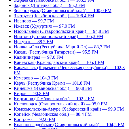
Жердевка (Тамбовская обл.) — 103,3 FM
Задонск (Липецкая обл.) — 95,2 FM
Зеленокумск (Ставропольский край) — 100,0 FM
Златоуст (Челябинская обл.) — 106,4 FM
Иваново — 99,7 FM
Ижевск (Удмуртия) — 97,0 FM
Изобильный (Ставропольский край) — 94,8 FM
Ипатово (Ставропольский край) — 105,3 FM
Иркутск — 88,5 FM
Йошкар-Ола (Республика Марий Эл) — 88,7 FM
Казань (Республика Татарстан) — 95,5 FM
Калининград — 97,0 FM
Каневская (Краснодарский край) — 105,1 FM
Карачаевск (Карачаево-Черкесская республика) — 102,3
FM
Кемерово — 104,3 FM
Керчь (Республика Крым) — 101,8 FM
Кинешма (Ивановская обл.) — 90,8 FM
Киров — 90,8 FM
Кирсанов (Тамбовская обл.) — 102,2 FM
Кисловодск (Ставропольский край) — 95,0 FM
Комсомольск-на-Амуре (Хабаровский край) — 99,9 FM
Копейск (Челябинская обл.) — 88,4 FM
Кострома — 92,0 FM
Красногвардейское (Ставропольский край) — 104,5 FM