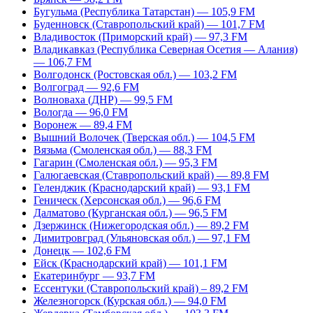
Бугульма (Республика Татарстан) — 105,9 FM
Буденновск (Ставропольский край) — 101,7 FM
Владивосток (Приморский край) — 97,3 FM
Владикавказ (Республика Северная Осетия — Алания)
— 106,7 FM
Волгодонск (Ростовская обл.) — 103,2 FM
Волгоград — 92,6 FM
Волноваха (ДНР) — 99,5 FM
Вологда — 96,0 FM
Воронеж — 89,4 FM
Вышний Волочек (Тверская обл.) — 104,5 FM
Вязьма (Смоленская обл.) — 88,3 FM
Гагарин (Смоленская обл.) — 95,3 FM
Галюгаевская (Ставропольский край) — 89,8 FM
Геленджик (Краснодарский край) — 93,1 FM
Геническ (Херсонская обл.) — 96,6 FM
Далматово (Курганская обл.) — 96,5 FM
Дзержинск (Нижегородская обл.) — 89,2 FM
Димитровград (Ульяновская обл.) — 97,1 FM
Донецк — 102,6 FM
Ейск (Краснодарский край) — 101,1 FM
Екатеринбург — 93,7 FM
Ессентуки (Ставропольский край) – 89,2 FM
Железногорск (Курская обл.) — 94,0 FM