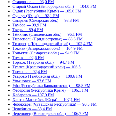
Ставрополь — 93,0 FM
Старый Оскол (Белгородская обл.) — 104,0 FM
Судак (Республика Крым) — 105,6 FM
Сургут (Югра) — 92,1 FM
Сызрань (Самарская обл.) — 98,3 FM
Тамбов — 99,9 FM
Тверь — 89,4 FM
Тёмкино (Смоленская обл.) — 96,1 FM
Тирасполь (Приднестровье) — 88,3 FM
Тихорецк (Краснодарский край) — 102,4 FM
Токмак (Запорожская обл.) — 104,9 FM
Тольятти (Самарская обл.) — 94,9 FM
Томск — 92,6 FM
Торжок (Тверская обл.) — 94,7 FM
Туапсе (Краснодарский край) — 106,5
Тюмень — 92,4 FM
Уварово (Тамбовская обл.) — 100,6 FM
Ульяновск — 93,6 FM
Уфа (Республика Башкортостан) — 98,8 FM
Феодосия (Республика Крым) — 106,1 FM
Хабаровск — 107,9 FM
Ханты-Мансийск (Югра) — 107,1 FM
Чебоксары (Чувашская Республика) — 90,3 FM
Челябинск — 88,4 FM
Череповец (Вологодская обл.) — 106,7 FM