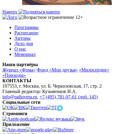
Наверх
Программы
Расписание
Авторы
Дело дня
О нас
Мемориал
Наши партнёры
Журнал «Фома»
Фонд «Мои друзья»
«Милосердие»
«Приходы»
КОНТАКТЫ
107553, г. Москва, ул. Б. Черкизовская, 17, стр. 2
Главный редактор: Кузьменков И.А.
info@radiovera.ru
,
+7 (495) 781-97-61 (доб. 145)
Социальные сети
Стриминги
Приложение