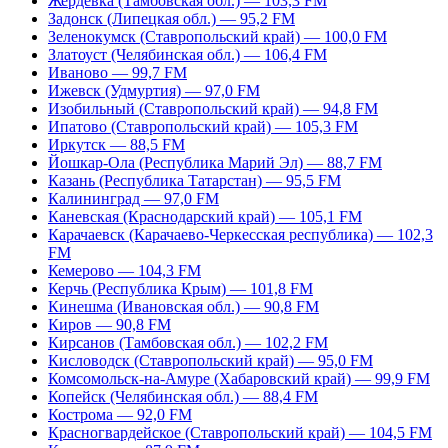
Жердевка (Тамбовская обл.) — 103,3 FM
Задонск (Липецкая обл.) — 95,2 FM
Зеленокумск (Ставропольский край) — 100,0 FM
Златоуст (Челябинская обл.) — 106,4 FM
Иваново — 99,7 FM
Ижевск (Удмуртия) — 97,0 FM
Изобильный (Ставропольский край) — 94,8 FM
Ипатово (Ставропольский край) — 105,3 FM
Иркутск — 88,5 FM
Йошкар-Ола (Республика Марий Эл) — 88,7 FM
Казань (Республика Татарстан) — 95,5 FM
Калининград — 97,0 FM
Каневская (Краснодарский край) — 105,1 FM
Карачаевск (Карачаево-Черкесская республика) — 102,3
FM
Кемерово — 104,3 FM
Керчь (Республика Крым) — 101,8 FM
Кинешма (Ивановская обл.) — 90,8 FM
Киров — 90,8 FM
Кирсанов (Тамбовская обл.) — 102,2 FM
Кисловодск (Ставропольский край) — 95,0 FM
Комсомольск-на-Амуре (Хабаровский край) — 99,9 FM
Копейск (Челябинская обл.) — 88,4 FM
Кострома — 92,0 FM
Красногвардейское (Ставропольский край) — 104,5 FM