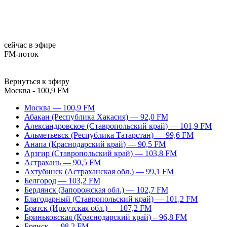
сейчас в эфире
FM-поток
Вернуться к эфиру
Москва - 100,9 FM
Москва — 100,9 FM
Абакан (Республика Хакасия) — 92,0 FM
Александровское (Ставропольский край) — 101,9 FM
Альметьевск (Республика Татарстан) — 99,6 FM
Анапа (Краснодарский край) — 90,5 FM
Арзгир (Ставропольский край) — 103,8 FM
Астрахань — 90,5 FM
Ахтубинск (Астраханская обл.) — 99,1 FM
Белгород — 103,2 FM
Бердянск (Запорожская обл.) — 102,7 FM
Благодарный (Ставропольский край) — 101,2 FM
Братск (Иркутская обл.) — 107,2 FM
Бриньковская (Краснодарский край) – 96,8 FM
Брянск — 98,2 FM