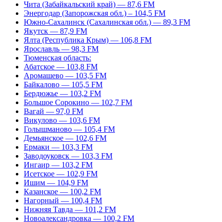
Чита (Забайкальский край) — 87,6 FM
Энергодар (Запорожская обл.) – 104,5 FM
Южно-Сахалинск (Сахалинская обл.) — 89,3 FM
Якутск — 87,9 FM
Ялта (Республика Крым) — 106,8 FM
Ярославль — 98,3 FM
Тюменская область:
Абатское — 103,8 FM
Аромашево — 103,5 FM
Байкалово — 105,5 FM
Бердюжье — 103,2 FM
Большое Сорокино — 102,7 FM
Вагай — 97,0 FM
Викулово — 103,6 FM
Голышманово — 105,4 FM
Демьянское — 102,6 FM
Ермаки — 103,3 FM
Заводоуковск — 103,3 FM
Ингаир — 103,2 FM
Исетское — 102,9 FM
Ишим — 104,9 FM
Казанское — 100,2 FM
Нагорный — 100,4 FM
Нижняя Тавда — 101,2 FM
Новоалександровка — 100,2 FM