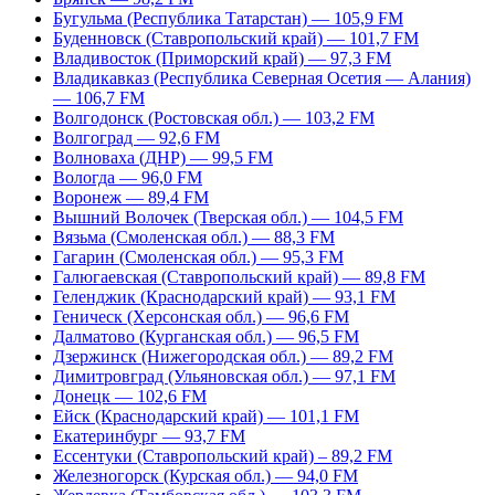
Бугульма (Республика Татарстан) — 105,9 FM
Буденновск (Ставропольский край) — 101,7 FM
Владивосток (Приморский край) — 97,3 FM
Владикавказ (Республика Северная Осетия — Алания)
— 106,7 FM
Волгодонск (Ростовская обл.) — 103,2 FM
Волгоград — 92,6 FM
Волноваха (ДНР) — 99,5 FM
Вологда — 96,0 FM
Воронеж — 89,4 FM
Вышний Волочек (Тверская обл.) — 104,5 FM
Вязьма (Смоленская обл.) — 88,3 FM
Гагарин (Смоленская обл.) — 95,3 FM
Галюгаевская (Ставропольский край) — 89,8 FM
Геленджик (Краснодарский край) — 93,1 FM
Геническ (Херсонская обл.) — 96,6 FM
Далматово (Курганская обл.) — 96,5 FM
Дзержинск (Нижегородская обл.) — 89,2 FM
Димитровград (Ульяновская обл.) — 97,1 FM
Донецк — 102,6 FM
Ейск (Краснодарский край) — 101,1 FM
Екатеринбург — 93,7 FM
Ессентуки (Ставропольский край) – 89,2 FM
Железногорск (Курская обл.) — 94,0 FM