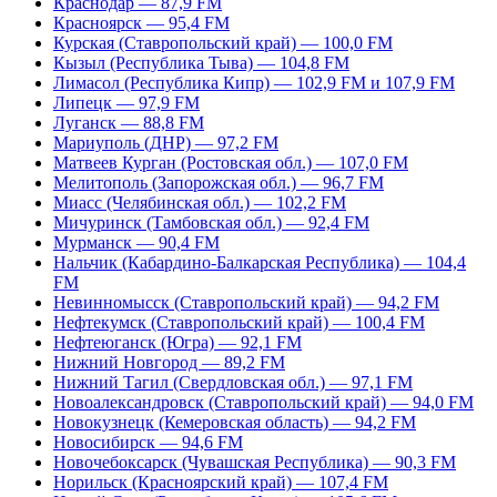
Краснодар — 87,9 FM
Красноярск — 95,4 FM
Курская (Ставропольский край) — 100,0 FM
Кызыл (Республика Тыва) — 104,8 FM
Лимасол (Республика Кипр) — 102,9 FM и 107,9 FM
Липецк — 97,9 FM
Луганск — 88,8 FM
Мариуполь (ДНР) — 97,2 FM
Матвеев Курган (Ростовская обл.) — 107,0 FM
Мелитополь (Запорожская обл.) — 96,7 FM
Миасс (Челябинская обл.) — 102,2 FM
Мичуринск (Тамбовская обл.) — 92,4 FM
Мурманск — 90,4 FM
Нальчик (Кабардино-Балкарская Республика) — 104,4
FM
Невинномысск (Ставропольский край) — 94,2 FM
Нефтекумск (Ставропольский край) — 100,4 FM
Нефтеюганск (Югра) — 92,1 FM
Нижний Новгород — 89,2 FM
Нижний Тагил (Свердловская обл.) — 97,1 FM
Новоалександровск (Ставропольский край) — 94,0 FM
Новокузнецк (Кемеровская область) — 94,2 FM
Новосибирск — 94,6 FM
Новочебоксарск (Чувашская Республика) — 90,3 FM
Норильск (Красноярский край) — 107,4 FM