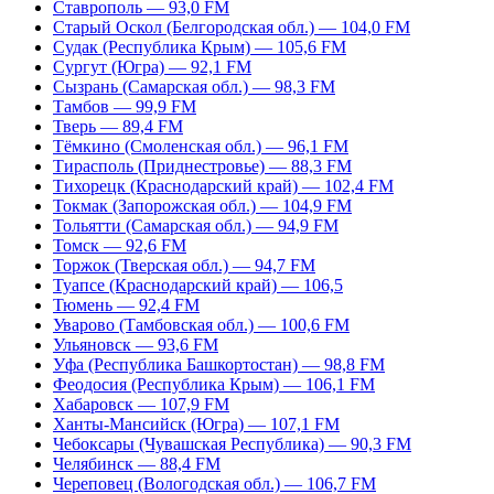
Ставрополь — 93,0 FM
Старый Оскол (Белгородская обл.) — 104,0 FM
Судак (Республика Крым) — 105,6 FM
Сургут (Югра) — 92,1 FM
Сызрань (Самарская обл.) — 98,3 FM
Тамбов — 99,9 FM
Тверь — 89,4 FM
Тёмкино (Смоленская обл.) — 96,1 FM
Тирасполь (Приднестровье) — 88,3 FM
Тихорецк (Краснодарский край) — 102,4 FM
Токмак (Запорожская обл.) — 104,9 FM
Тольятти (Самарская обл.) — 94,9 FM
Томск — 92,6 FM
Торжок (Тверская обл.) — 94,7 FM
Туапсе (Краснодарский край) — 106,5
Тюмень — 92,4 FM
Уварово (Тамбовская обл.) — 100,6 FM
Ульяновск — 93,6 FM
Уфа (Республика Башкортостан) — 98,8 FM
Феодосия (Республика Крым) — 106,1 FM
Хабаровск — 107,9 FM
Ханты-Мансийск (Югра) — 107,1 FM
Чебоксары (Чувашская Республика) — 90,3 FM
Челябинск — 88,4 FM
Череповец (Вологодская обл.) — 106,7 FM