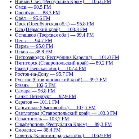
Новый Свет (Республика Крым) — 105,6 FM
Омск — 90,5 FM
Оренбург — 88,3 FM
Орёл — 95,6 FM
Орск (Оренбургская обл.) — 95,8 FM
Оса (Пермский край) — 103,3 FM
Осташков (Тверская обл.) — 99,4 FM
Пенза — 94,7 FM
Пермь — 95,0 FM
Псков — 88,8 FM
Петрозаводск (Республика Карелия) — 101,0 FM
Пятигорск (Ставропольский край) — 89,2 FM
Ржев (Тверская обл.) — 102,4 FM
Ростов-на-Дону — 95,7 FM
Русское (Ставропольский край) — 99,7 FM
Рязань — 102,5 FM
Самара — 96,8 FM
Санкт-Петербург — 92,9 FM
Саратов — 101,1 FM
Саргатское (Омская обл.) — 107,5 FM
Светлоград (Ставропольский край) — 103,3 FM
Севастополь — 103,7 FM
Симферополь (Республика Крым) — 89,3 FM
Смоленск — 88,4 FM
Советск (Калининградская обл.) — 106,9 FM