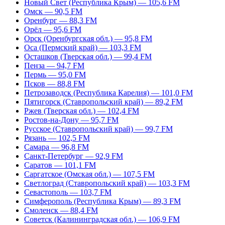
Новый Свет (Республика Крым) — 105,6 FM
Омск — 90,5 FM
Оренбург — 88,3 FM
Орёл — 95,6 FM
Орск (Оренбургская обл.) — 95,8 FM
Оса (Пермский край) — 103,3 FM
Осташков (Тверская обл.) — 99,4 FM
Пенза — 94,7 FM
Пермь — 95,0 FM
Псков — 88,8 FM
Петрозаводск (Республика Карелия) — 101,0 FM
Пятигорск (Ставропольский край) — 89,2 FM
Ржев (Тверская обл.) — 102,4 FM
Ростов-на-Дону — 95,7 FM
Русское (Ставропольский край) — 99,7 FM
Рязань — 102,5 FM
Самара — 96,8 FM
Санкт-Петербург — 92,9 FM
Саратов — 101,1 FM
Саргатское (Омская обл.) — 107,5 FM
Светлоград (Ставропольский край) — 103,3 FM
Севастополь — 103,7 FM
Симферополь (Республика Крым) — 89,3 FM
Смоленск — 88,4 FM
Советск (Калининградская обл.) — 106,9 FM