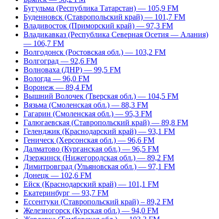
Бугульма (Республика Татарстан) — 105,9 FM
Буденновск (Ставропольский край) — 101,7 FM
Владивосток (Приморский край) — 97,3 FM
Владикавказ (Республика Северная Осетия — Алания)
— 106,7 FM
Волгодонск (Ростовская обл.) — 103,2 FM
Волгоград — 92,6 FM
Волноваха (ДНР) — 99,5 FM
Вологда — 96,0 FM
Воронеж — 89,4 FM
Вышний Волочек (Тверская обл.) — 104,5 FM
Вязьма (Смоленская обл.) — 88,3 FM
Гагарин (Смоленская обл.) — 95,3 FM
Галюгаевская (Ставропольский край) — 89,8 FM
Геленджик (Краснодарский край) — 93,1 FM
Геническ (Херсонская обл.) — 96,6 FM
Далматово (Курганская обл.) — 96,5 FM
Дзержинск (Нижегородская обл.) — 89,2 FM
Димитровград (Ульяновская обл.) — 97,1 FM
Донецк — 102,6 FM
Ейск (Краснодарский край) — 101,1 FM
Екатеринбург — 93,7 FM
Ессентуки (Ставропольский край) – 89,2 FM
Железногорск (Курская обл.) — 94,0 FM