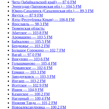
Чита (Забайкальский край) — 87,6 FM
Энергодар (Запорожская обл.) – 104,5 FM
Южно-Сахалинск (Сахалинская обл.) — 89,3 FM
Якутск — 87,9 FM
Ялта (Республика Крым) — 106,8 FM
Ярославль — 98,3 FM
Тюменская область:
Абатское — 103,8 FM
Аромашево — 103,5 FM
Байкалово — 105,5 FM
Бердюжье — 103,2 FM
Большое Сорокино — 102,7 FM
Вагай — 97,0 FM
Викулово — 103,6 FM
Голышманово — 105,4 FM
Демьянское — 102,6 FM
Ермаки — 103,3 FM
Заводоуковск — 103,3 FM
Ингаир — 103,2 FM
Исетское — 102,9 FM
Ишим — 104,9 FM
Казанское — 100,2 FM
Нагорный — 100,4 FM
Нижняя Тавда — 101,2 FM
Новоалександровка — 100,2 FM