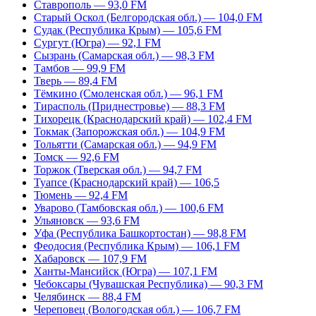
Ставрополь — 93,0 FM
Старый Оскол (Белгородская обл.) — 104,0 FM
Судак (Республика Крым) — 105,6 FM
Сургут (Югра) — 92,1 FM
Сызрань (Самарская обл.) — 98,3 FM
Тамбов — 99,9 FM
Тверь — 89,4 FM
Тёмкино (Смоленская обл.) — 96,1 FM
Тирасполь (Приднестровье) — 88,3 FM
Тихорецк (Краснодарский край) — 102,4 FM
Токмак (Запорожская обл.) — 104,9 FM
Тольятти (Самарская обл.) — 94,9 FM
Томск — 92,6 FM
Торжок (Тверская обл.) — 94,7 FM
Туапсе (Краснодарский край) — 106,5
Тюмень — 92,4 FM
Уварово (Тамбовская обл.) — 100,6 FM
Ульяновск — 93,6 FM
Уфа (Республика Башкортостан) — 98,8 FM
Феодосия (Республика Крым) — 106,1 FM
Хабаровск — 107,9 FM
Ханты-Мансийск (Югра) — 107,1 FM
Чебоксары (Чувашская Республика) — 90,3 FM
Челябинск — 88,4 FM
Череповец (Вологодская обл.) — 106,7 FM