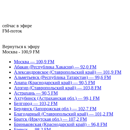
сейчас в эфире
FM-поток
Вернуться к эфиру
Москва - 100,9 FM
Москва — 100,9 FM
Абакан (Республика Хакасия) — 92,0 FM
Александровское (Ставропольский край) — 101,9 FM
Альметьевск (Республика Татарстан) — 99,6 FM
Анапа (Краснодарский край) — 90,5 FM
Арзгир (Ставропольский край) — 103,8 FM
Астрахань — 90,5 FM
Ахтубинск (Астраханская обл.) — 99,1 FM
Белгород — 103,2 FM
Бердянск (Запорожская обл.) — 102,7 FM
Благодарный (Ставропольский край) — 101,2 FM
Братск (Иркутская обл.) — 107,2 FM
Бриньковская (Краснодарский край) – 96,8 FM
Брянск — 98,2 FM