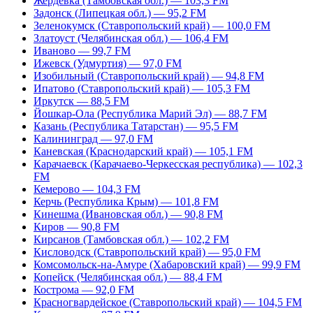
Жердевка (Тамбовская обл.) — 103,3 FM
Задонск (Липецкая обл.) — 95,2 FM
Зеленокумск (Ставропольский край) — 100,0 FM
Златоуст (Челябинская обл.) — 106,4 FM
Иваново — 99,7 FM
Ижевск (Удмуртия) — 97,0 FM
Изобильный (Ставропольский край) — 94,8 FM
Ипатово (Ставропольский край) — 105,3 FM
Иркутск — 88,5 FM
Йошкар-Ола (Республика Марий Эл) — 88,7 FM
Казань (Республика Татарстан) — 95,5 FM
Калининград — 97,0 FM
Каневская (Краснодарский край) — 105,1 FM
Карачаевск (Карачаево-Черкесская республика) — 102,3
FM
Кемерово — 104,3 FM
Керчь (Республика Крым) — 101,8 FM
Кинешма (Ивановская обл.) — 90,8 FM
Киров — 90,8 FM
Кирсанов (Тамбовская обл.) — 102,2 FM
Кисловодск (Ставропольский край) — 95,0 FM
Комсомольск-на-Амуре (Хабаровский край) — 99,9 FM
Копейск (Челябинская обл.) — 88,4 FM
Кострома — 92,0 FM
Красногвардейское (Ставропольский край) — 104,5 FM