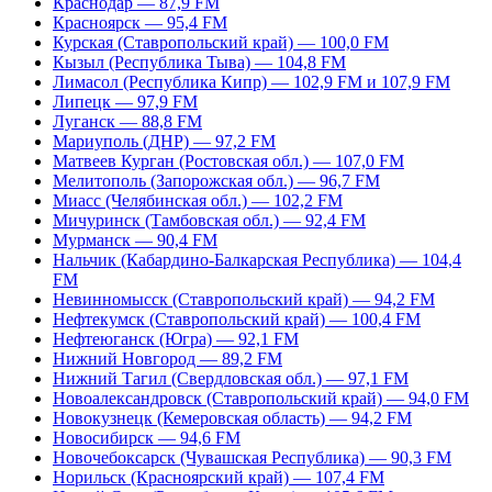
Краснодар — 87,9 FM
Красноярск — 95,4 FM
Курская (Ставропольский край) — 100,0 FM
Кызыл (Республика Тыва) — 104,8 FM
Лимасол (Республика Кипр) — 102,9 FM и 107,9 FM
Липецк — 97,9 FM
Луганск — 88,8 FM
Мариуполь (ДНР) — 97,2 FM
Матвеев Курган (Ростовская обл.) — 107,0 FM
Мелитополь (Запорожская обл.) — 96,7 FM
Миасс (Челябинская обл.) — 102,2 FM
Мичуринск (Тамбовская обл.) — 92,4 FM
Мурманск — 90,4 FM
Нальчик (Кабардино-Балкарская Республика) — 104,4
FM
Невинномысск (Ставропольский край) — 94,2 FM
Нефтекумск (Ставропольский край) — 100,4 FM
Нефтеюганск (Югра) — 92,1 FM
Нижний Новгород — 89,2 FM
Нижний Тагил (Свердловская обл.) — 97,1 FM
Новоалександровск (Ставропольский край) — 94,0 FM
Новокузнецк (Кемеровская область) — 94,2 FM
Новосибирск — 94,6 FM
Новочебоксарск (Чувашская Республика) — 90,3 FM
Норильск (Красноярский край) — 107,4 FM