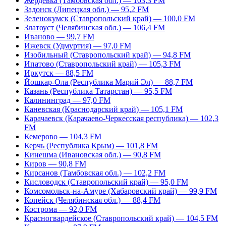
Жердевка (Тамбовская обл.) — 103,3 FM
Задонск (Липецкая обл.) — 95,2 FM
Зеленокумск (Ставропольский край) — 100,0 FM
Златоуст (Челябинская обл.) — 106,4 FM
Иваново — 99,7 FM
Ижевск (Удмуртия) — 97,0 FM
Изобильный (Ставропольский край) — 94,8 FM
Ипатово (Ставропольский край) — 105,3 FM
Иркутск — 88,5 FM
Йошкар-Ола (Республика Марий Эл) — 88,7 FM
Казань (Республика Татарстан) — 95,5 FM
Калининград — 97,0 FM
Каневская (Краснодарский край) — 105,1 FM
Карачаевск (Карачаево-Черкесская республика) — 102,3
FM
Кемерово — 104,3 FM
Керчь (Республика Крым) — 101,8 FM
Кинешма (Ивановская обл.) — 90,8 FM
Киров — 90,8 FM
Кирсанов (Тамбовская обл.) — 102,2 FM
Кисловодск (Ставропольский край) — 95,0 FM
Комсомольск-на-Амуре (Хабаровский край) — 99,9 FM
Копейск (Челябинская обл.) — 88,4 FM
Кострома — 92,0 FM
Красногвардейское (Ставропольский край) — 104,5 FM