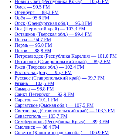
Новый Свет (Республика Крым) — 105,6 FM
Омск — 90,5 FM
Оренбург — 88,3 FM
Орёл — 95,6 FM
Орск (Оренбургская обл.) — 95,8 FM
Оса (Пермский край) — 103,3 FM
Осташков (Тверская обл.) — 99,4 FM
Пенза — 94,7 FM
Пермь — 95,0 FM
Псков — 88,8 FM
Петрозаводск (Республика Карелия) — 101,0 FM
Пятигорск (Ставропольский край) — 89,2 FM
Ржев (Тверская обл.) — 102,4 FM
Ростов-на-Дону — 95,7 FM
Русское (Ставропольский край) — 99,7 FM
Рязань — 102,5 FM
Самара — 96,8 FM
Санкт-Петербург — 92,9 FM
Саратов — 101,1 FM
Саргатское (Омская обл.) — 107,5 FM
Светлоград (Ставропольский край) — 103,3 FM
Севастополь — 103,7 FM
Симферополь (Республика Крым) — 89,3 FM
Смоленск — 88,4 FM
Советск (Калининградская обл.) — 106,9 FM