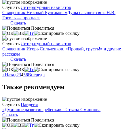
Слушать
Литературный навигатор
Священник Николай Булгаков. «Душа слышит свет: Н.В.
Гоголь — про нас»
Скачать
Поделиться
Слушать
Литературный навигатор
Священник Игорь Сильченков. «Прощай, грусть!» и другие
рассказы
Скачать
Поделиться
‹ Назад
2
3
4
5
6
Вперед ›
Также рекомендуем
Слушать
Пайдейя
«Духовное развитие ребенка». Татьяна Смирнова
Скачать
Поделиться