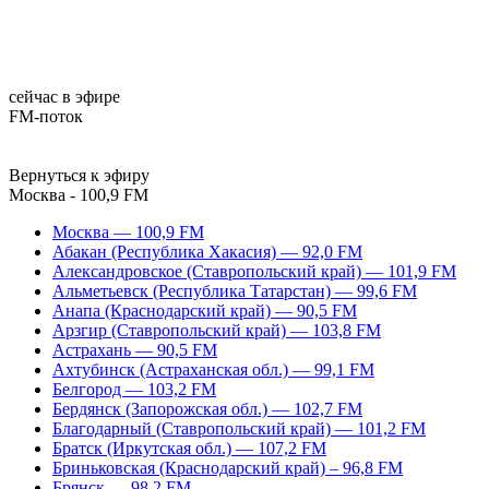
сейчас в эфире
FM-поток
Вернуться к эфиру
Москва - 100,9 FM
Москва — 100,9 FM
Абакан (Республика Хакасия) — 92,0 FM
Александровское (Ставропольский край) — 101,9 FM
Альметьевск (Республика Татарстан) — 99,6 FM
Анапа (Краснодарский край) — 90,5 FM
Арзгир (Ставропольский край) — 103,8 FM
Астрахань — 90,5 FM
Ахтубинск (Астраханская обл.) — 99,1 FM
Белгород — 103,2 FM
Бердянск (Запорожская обл.) — 102,7 FM
Благодарный (Ставропольский край) — 101,2 FM
Братск (Иркутская обл.) — 107,2 FM
Бриньковская (Краснодарский край) – 96,8 FM
Брянск — 98,2 FM