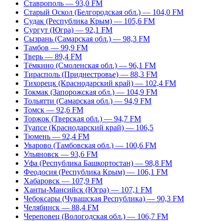
Ставрополь — 93,0 FM
Старый Оскол (Белгородская обл.) — 104,0 FM
Судак (Республика Крым) — 105,6 FM
Сургут (Югра) — 92,1 FM
Сызрань (Самарская обл.) — 98,3 FM
Тамбов — 99,9 FM
Тверь — 89,4 FM
Тёмкино (Смоленская обл.) — 96,1 FM
Тирасполь (Приднестровье) — 88,3 FM
Тихорецк (Краснодарский край) — 102,4 FM
Токмак (Запорожская обл.) — 104,9 FM
Тольятти (Самарская обл.) — 94,9 FM
Томск — 92,6 FM
Торжок (Тверская обл.) — 94,7 FM
Туапсе (Краснодарский край) — 106,5
Тюмень — 92,4 FM
Уварово (Тамбовская обл.) — 100,6 FM
Ульяновск — 93,6 FM
Уфа (Республика Башкортостан) — 98,8 FM
Феодосия (Республика Крым) — 106,1 FM
Хабаровск — 107,9 FM
Ханты-Мансийск (Югра) — 107,1 FM
Чебоксары (Чувашская Республика) — 90,3 FM
Челябинск — 88,4 FM
Череповец (Вологодская обл.) — 106,7 FM