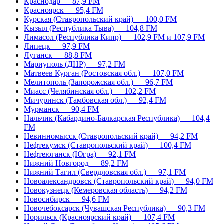
Краснодар — 87,9 FM
Красноярск — 95,4 FM
Курская (Ставропольский край) — 100,0 FM
Кызыл (Республика Тыва) — 104,8 FM
Лимасол (Республика Кипр) — 102,9 FM и 107,9 FM
Липецк — 97,9 FM
Луганск — 88,8 FM
Мариуполь (ДНР) — 97,2 FM
Матвеев Курган (Ростовская обл.) — 107,0 FM
Мелитополь (Запорожская обл.) — 96,7 FM
Миасс (Челябинская обл.) — 102,2 FM
Мичуринск (Тамбовская обл.) — 92,4 FM
Мурманск — 90,4 FM
Нальчик (Кабардино-Балкарская Республика) — 104,4
FM
Невинномысск (Ставропольский край) — 94,2 FM
Нефтекумск (Ставропольский край) — 100,4 FM
Нефтеюганск (Югра) — 92,1 FM
Нижний Новгород — 89,2 FM
Нижний Тагил (Свердловская обл.) — 97,1 FM
Новоалександровск (Ставропольский край) — 94,0 FM
Новокузнецк (Кемеровская область) — 94,2 FM
Новосибирск — 94,6 FM
Новочебоксарск (Чувашская Республика) — 90,3 FM
Норильск (Красноярский край) — 107,4 FM