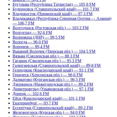
Бугульма (Республика Татарстан) — 105,9 FM
Буденновск (Ставропольский край) — 101,7 FM
Владивосток (Приморский край) — 97,3 FM
Владикавказ (Республика Северная Осетия — Алания)
— 106,7 FM
Волгодонск (Ростовская обл.) — 103,2 FM
Волгоград — 92,6 FM
Волноваха (ДНР) — 99,5 FM
Вологда — 96,0 FM
Воронеж — 89,4 FM
Вышний Волочек (Тверская обл.) — 104,5 FM
Вязьма (Смоленская обл.) — 88,3 FM
Гагарин (Смоленская обл.) — 95,3 FM
Галюгаевская (Ставропольский край) — 89,8 FM
Геленджик (Краснодарский край) — 93,1 FM
Геническ (Херсонская обл.) — 96,6 FM
Далматово (Курганская обл.) — 96,5 FM
Дзержинск (Нижегородская обл.) — 89,2 FM
Димитровград (Ульяновская обл.) — 97,1 FM
Донецк — 102,6 FM
Ейск (Краснодарский край) — 101,1 FM
Екатеринбург — 93,7 FM
Ессентуки (Ставропольский край) – 89,2 FM
Железногорск (Курская обл.) — 94,0 FM