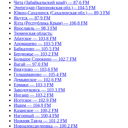
Чита (Забайкальский край) — 87,6 FM
Энергодар (Запорожская обл.) – 104,5 FM
Южно-Сахалинск (Сахалинская обл.) — 89,3 FM
Якутск — 87,9 FM
Ялта (Республика Крым) — 106,8 FM
Ярославль — 98,3 FM
Тюменская область:
Абатское — 103,8 FM
Аромашево — 103,5 FM
Байкалово — 105,5 FM
Бердюжье — 103,2 FM
Большое Сорокино — 102,7 FM
Вагай — 97,0 FM
Викулово — 103,6 FM
Голышманово — 105,4 FM
Демьянское — 102,6 FM
Ермаки — 103,3 FM
Заводоуковск — 103,3 FM
Ингаир — 103,2 FM
Исетское — 102,9 FM
Ишим — 104,9 FM
Казанское — 100,2 FM
Нагорный — 100,4 FM
Нижняя Тавда — 101,2 FM
Новоалександровка — 100,2 FM