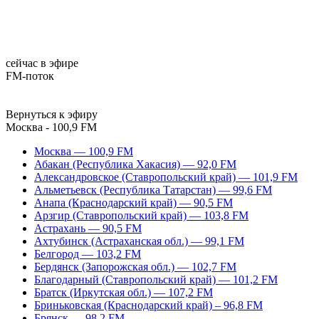
сейчас в эфире
FM-поток
Вернуться к эфиру
Москва - 100,9 FM
Москва — 100,9 FM
Абакан (Республика Хакасия) — 92,0 FM
Александровское (Ставропольский край) — 101,9 FM
Альметьевск (Республика Татарстан) — 99,6 FM
Анапа (Краснодарский край) — 90,5 FM
Арзгир (Ставропольский край) — 103,8 FM
Астрахань — 90,5 FM
Ахтубинск (Астраханская обл.) — 99,1 FM
Белгород — 103,2 FM
Бердянск (Запорожская обл.) — 102,7 FM
Благодарный (Ставропольский край) — 101,2 FM
Братск (Иркутская обл.) — 107,2 FM
Бриньковская (Краснодарский край) – 96,8 FM
Брянск — 98,2 FM