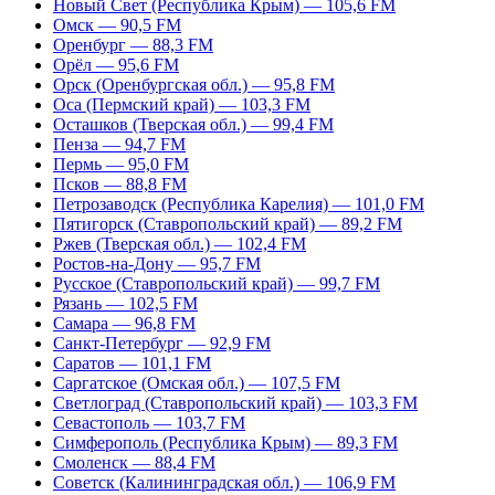
Новый Свет (Республика Крым) — 105,6 FM
Омск — 90,5 FM
Оренбург — 88,3 FM
Орёл — 95,6 FM
Орск (Оренбургская обл.) — 95,8 FM
Оса (Пермский край) — 103,3 FM
Осташков (Тверская обл.) — 99,4 FM
Пенза — 94,7 FM
Пермь — 95,0 FM
Псков — 88,8 FM
Петрозаводск (Республика Карелия) — 101,0 FM
Пятигорск (Ставропольский край) — 89,2 FM
Ржев (Тверская обл.) — 102,4 FM
Ростов-на-Дону — 95,7 FM
Русское (Ставропольский край) — 99,7 FM
Рязань — 102,5 FM
Самара — 96,8 FM
Санкт-Петербург — 92,9 FM
Саратов — 101,1 FM
Саргатское (Омская обл.) — 107,5 FM
Светлоград (Ставропольский край) — 103,3 FM
Севастополь — 103,7 FM
Симферополь (Республика Крым) — 89,3 FM
Смоленск — 88,4 FM
Советск (Калининградская обл.) — 106,9 FM