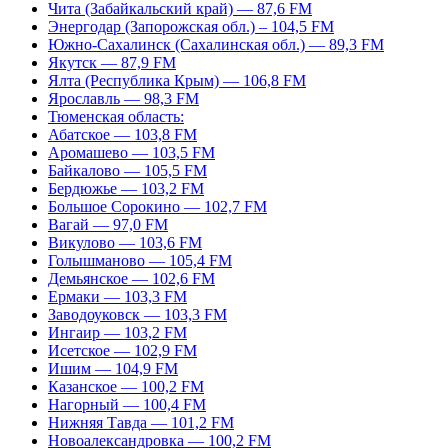
Чита (Забайкальский край) — 87,6 FM
Энергодар (Запорожская обл.) – 104,5 FM
Южно-Сахалинск (Сахалинская обл.) — 89,3 FM
Якутск — 87,9 FM
Ялта (Республика Крым) — 106,8 FM
Ярославль — 98,3 FM
Тюменская область:
Абатское — 103,8 FM
Аромашево — 103,5 FM
Байкалово — 105,5 FM
Бердюжье — 103,2 FM
Большое Сорокино — 102,7 FM
Вагай — 97,0 FM
Викулово — 103,6 FM
Голышманово — 105,4 FM
Демьянское — 102,6 FM
Ермаки — 103,3 FM
Заводоуковск — 103,3 FM
Ингаир — 103,2 FM
Исетское — 102,9 FM
Ишим — 104,9 FM
Казанское — 100,2 FM
Нагорный — 100,4 FM
Нижняя Тавда — 101,2 FM
Новоалександровка — 100,2 FM