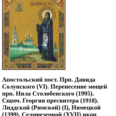
Апостольский пост. Прп. Давида
Солунского (VI). Перенесение мощей
прп. Нила Столобенского (1995).
Сщмч. Георгия пресвитера (1918).
Лиддской (Римской) (I), Нямецкой
(1399), Седмиезерной (XVII) икон