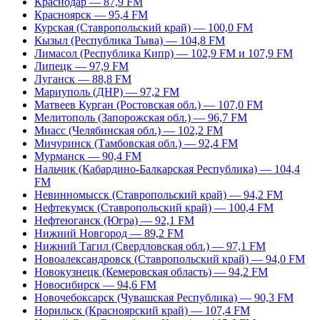
Краснодар — 87,9 FM
Красноярск — 95,4 FM
Курская (Ставропольский край) — 100,0 FM
Кызыл (Республика Тыва) — 104,8 FM
Лимасол (Республика Кипр) — 102,9 FM и 107,9 FM
Липецк — 97,9 FM
Луганск — 88,8 FM
Мариуполь (ДНР) — 97,2 FM
Матвеев Курган (Ростовская обл.) — 107,0 FM
Мелитополь (Запорожская обл.) — 96,7 FM
Миасс (Челябинская обл.) — 102,2 FM
Мичуринск (Тамбовская обл.) — 92,4 FM
Мурманск — 90,4 FM
Нальчик (Кабардино-Балкарская Республика) — 104,4
FM
Невинномысск (Ставропольский край) — 94,2 FM
Нефтекумск (Ставропольский край) — 100,4 FM
Нефтеюганск (Югра) — 92,1 FM
Нижний Новгород — 89,2 FM
Нижний Тагил (Свердловская обл.) — 97,1 FM
Новоалександровск (Ставропольский край) — 94,0 FM
Новокузнецк (Кемеровская область) — 94,2 FM
Новосибирск — 94,6 FM
Новочебоксарск (Чувашская Республика) — 90,3 FM
Норильск (Красноярский край) — 107,4 FM