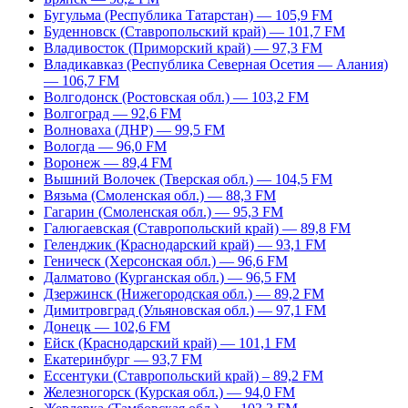
Бугульма (Республика Татарстан) — 105,9 FM
Буденновск (Ставропольский край) — 101,7 FM
Владивосток (Приморский край) — 97,3 FM
Владикавказ (Республика Северная Осетия — Алания)
— 106,7 FM
Волгодонск (Ростовская обл.) — 103,2 FM
Волгоград — 92,6 FM
Волноваха (ДНР) — 99,5 FM
Вологда — 96,0 FM
Воронеж — 89,4 FM
Вышний Волочек (Тверская обл.) — 104,5 FM
Вязьма (Смоленская обл.) — 88,3 FM
Гагарин (Смоленская обл.) — 95,3 FM
Галюгаевская (Ставропольский край) — 89,8 FM
Геленджик (Краснодарский край) — 93,1 FM
Геническ (Херсонская обл.) — 96,6 FM
Далматово (Курганская обл.) — 96,5 FM
Дзержинск (Нижегородская обл.) — 89,2 FM
Димитровград (Ульяновская обл.) — 97,1 FM
Донецк — 102,6 FM
Ейск (Краснодарский край) — 101,1 FM
Екатеринбург — 93,7 FM
Ессентуки (Ставропольский край) – 89,2 FM
Железногорск (Курская обл.) — 94,0 FM