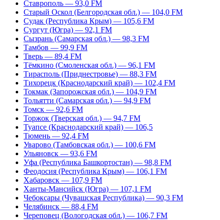
Ставрополь — 93,0 FM
Старый Оскол (Белгородская обл.) — 104,0 FM
Судак (Республика Крым) — 105,6 FM
Сургут (Югра) — 92,1 FM
Сызрань (Самарская обл.) — 98,3 FM
Тамбов — 99,9 FM
Тверь — 89,4 FM
Тёмкино (Смоленская обл.) — 96,1 FM
Тирасполь (Приднестровье) — 88,3 FM
Тихорецк (Краснодарский край) — 102,4 FM
Токмак (Запорожская обл.) — 104,9 FM
Тольятти (Самарская обл.) — 94,9 FM
Томск — 92,6 FM
Торжок (Тверская обл.) — 94,7 FM
Туапсе (Краснодарский край) — 106,5
Тюмень — 92,4 FM
Уварово (Тамбовская обл.) — 100,6 FM
Ульяновск — 93,6 FM
Уфа (Республика Башкортостан) — 98,8 FM
Феодосия (Республика Крым) — 106,1 FM
Хабаровск — 107,9 FM
Ханты-Мансийск (Югра) — 107,1 FM
Чебоксары (Чувашская Республика) — 90,3 FM
Челябинск — 88,4 FM
Череповец (Вологодская обл.) — 106,7 FM