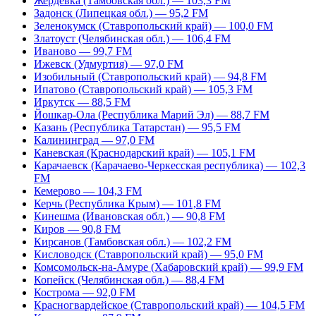
Жердевка (Тамбовская обл.) — 103,3 FM
Задонск (Липецкая обл.) — 95,2 FM
Зеленокумск (Ставропольский край) — 100,0 FM
Златоуст (Челябинская обл.) — 106,4 FM
Иваново — 99,7 FM
Ижевск (Удмуртия) — 97,0 FM
Изобильный (Ставропольский край) — 94,8 FM
Ипатово (Ставропольский край) — 105,3 FM
Иркутск — 88,5 FM
Йошкар-Ола (Республика Марий Эл) — 88,7 FM
Казань (Республика Татарстан) — 95,5 FM
Калининград — 97,0 FM
Каневская (Краснодарский край) — 105,1 FM
Карачаевск (Карачаево-Черкесская республика) — 102,3
FM
Кемерово — 104,3 FM
Керчь (Республика Крым) — 101,8 FM
Кинешма (Ивановская обл.) — 90,8 FM
Киров — 90,8 FM
Кирсанов (Тамбовская обл.) — 102,2 FM
Кисловодск (Ставропольский край) — 95,0 FM
Комсомольск-на-Амуре (Хабаровский край) — 99,9 FM
Копейск (Челябинская обл.) — 88,4 FM
Кострома — 92,0 FM
Красногвардейское (Ставропольский край) — 104,5 FM