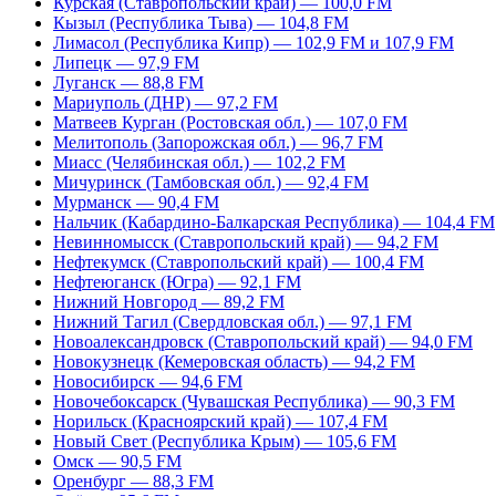
Курская (Ставропольский край) — 100,0 FM
Кызыл (Республика Тыва) — 104,8 FM
Лимасол (Республика Кипр) — 102,9 FM и 107,9 FM
Липецк — 97,9 FM
Луганск — 88,8 FM
Мариуполь (ДНР) — 97,2 FM
Матвеев Курган (Ростовская обл.) — 107,0 FM
Мелитополь (Запорожская обл.) — 96,7 FM
Миасс (Челябинская обл.) — 102,2 FM
Мичуринск (Тамбовская обл.) — 92,4 FM
Мурманск — 90,4 FM
Нальчик (Кабардино-Балкарская Республика) — 104,4 FM
Невинномысск (Ставропольский край) — 94,2 FM
Нефтекумск (Ставропольский край) — 100,4 FM
Нефтеюганск (Югра) — 92,1 FM
Нижний Новгород — 89,2 FM
Нижний Тагил (Свердловская обл.) — 97,1 FM
Новоалександровск (Ставропольский край) — 94,0 FM
Новокузнецк (Кемеровская область) — 94,2 FM
Новосибирск — 94,6 FM
Новочебоксарск (Чувашская Республика) — 90,3 FM
Норильск (Красноярский край) — 107,4 FM
Новый Свет (Республика Крым) — 105,6 FM
Омск — 90,5 FM
Оренбург — 88,3 FM