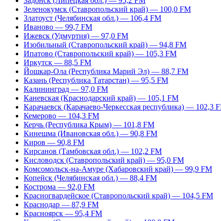
Задонск (Липецкая обл.) — 95,2 FM
Зеленокумск (Ставропольский край) — 100,0 FM
Златоуст (Челябинская обл.) — 106,4 FM
Иваново — 99,7 FM
Ижевск (Удмуртия) — 97,0 FM
Изобильный (Ставропольский край) — 94,8 FM
Ипатово (Ставропольский край) — 105,3 FM
Иркутск — 88,5 FM
Йошкар-Ола (Республика Марий Эл) — 88,7 FM
Казань (Республика Татарстан) — 95,5 FM
Калининград — 97,0 FM
Каневская (Краснодарский край) — 105,1 FM
Карачаевск (Карачаево-Черкесская республика) — 102,3 
Кемерово — 104,3 FM
Керчь (Республика Крым) — 101,8 FM
Кинешма (Ивановская обл.) — 90,8 FM
Киров — 90,8 FM
Кирсанов (Тамбовская обл.) — 102,2 FM
Кисловодск (Ставропольский край) — 95,0 FM
Комсомольск-на-Амуре (Хабаровский край) — 99,9 FM
Копейск (Челябинская обл.) — 88,4 FM
Кострома — 92,0 FM
Красногвардейское (Ставропольский край) — 104,5 FM
Краснодар — 87,9 FM
Красноярск — 95,4 FM