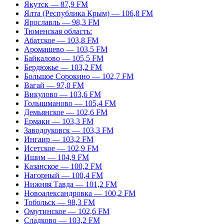
Якутск — 87,9 FM
Ялта (Республика Крым) — 106,8 FM
Ярославль — 98,3 FM
Тюменская область:
Абатское — 103,8 FM
Аромашево — 103,5 FM
Байкалово — 105,5 FM
Бердюжье — 103,2 FM
Большое Сорокино — 102,7 FM
Вагай — 97,0 FM
Викулово — 103,6 FM
Голышманово — 105,4 FM
Демьянское — 102,6 FM
Ермаки — 103,3 FM
Заводоуковск — 103,3 FM
Ингаир — 103,2 FM
Исетское — 102,9 FM
Ишим — 104,9 FM
Казанское — 100,2 FM
Нагорный — 100,4 FM
Нижняя Тавда — 101,2 FM
Новоалександровка — 100,2 FM
Тобольск — 98,3 FM
Омутинское — 102,6 FM
Сладково — 103,2 FM