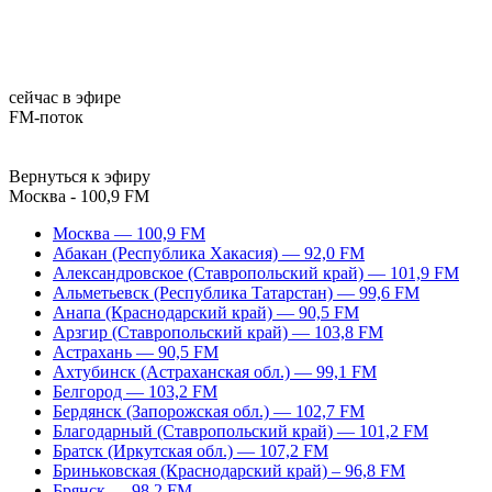
сейчас в эфире
FM-поток
Вернуться к эфиру
Москва - 100,9 FM
Москва — 100,9 FM
Абакан (Республика Хакасия) — 92,0 FM
Александровское (Ставропольский край) — 101,9 FM
Альметьевск (Республика Татарстан) — 99,6 FM
Анапа (Краснодарский край) — 90,5 FM
Арзгир (Ставропольский край) — 103,8 FM
Астрахань — 90,5 FM
Ахтубинск (Астраханская обл.) — 99,1 FM
Белгород — 103,2 FM
Бердянск (Запорожская обл.) — 102,7 FM
Благодарный (Ставропольский край) — 101,2 FM
Братск (Иркутская обл.) — 107,2 FM
Бриньковская (Краснодарский край) – 96,8 FM
Брянск — 98,2 FM