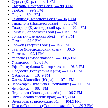
Сургут (Югра) — 92,1 FM
Сызрань (Самарская обл.) — 98,3 FM
Тамбов — 99,9 FM
Тверь — 89,4 FM
Тёмкино (Смоленская обл.) — 96,1 FM
Тирасполь (Приднестровье) — 88,3 FM
Тихорецк (Краснодарский край) — 102,4 FM
Токмак (Запорожская обл.) — 104,9 FM
Тольятти (Самарская обл.) — 94,9 FM
Томск — 92,6 FM
Торжок (Тверская обл.) — 94,7 FM
Туапсе (Краснодарский край) — 106,5
Тюмень — 92,4 FM
Уварово (Тамбовская обл.) — 100,6 FM
Ульяновск — 93,6 FM
Уфа (Республика Башкортостан) — 98,8 FM
Феодосия (Республика Крым) — 106,1 FM
Хабаровск — 107,9 FM
Ханты-Мансийск (Югра) — 107,1 FM
Чебоксары (Чувашская Республика) — 90,3 FM
Челябинск — 88,4 FM
Череповец (Вологодская обл.) — 106,7 FM
Чита (Забайкальский край) — 87,6 FM
Энергодар (Запорожская обл.) – 104,5 FM
Южно-Сахалинск (Сахалинская обл.) — 89,3 FM