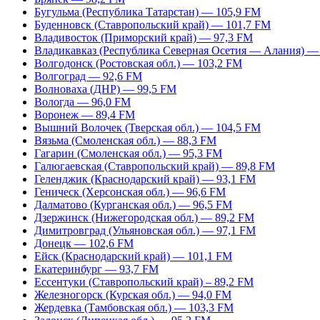
Бугульма (Республика Татарстан) — 105,9 FM
Буденновск (Ставропольский край) — 101,7 FM
Владивосток (Приморский край) — 97,3 FM
Владикавказ (Республика Северная Осетия — Алания) —
Волгодонск (Ростовская обл.) — 103,2 FM
Волгоград — 92,6 FM
Волноваха (ДНР) — 99,5 FM
Вологда — 96,0 FM
Воронеж — 89,4 FM
Вышний Волочек (Тверская обл.) — 104,5 FM
Вязьма (Смоленская обл.) — 88,3 FM
Гагарин (Смоленская обл.) — 95,3 FM
Галюгаевская (Ставропольский край) — 89,8 FM
Геленджик (Краснодарский край) — 93,1 FM
Геническ (Херсонская обл.) — 96,6 FM
Далматово (Курганская обл.) — 96,5 FM
Дзержинск (Нижегородская обл.) — 89,2 FM
Димитровград (Ульяновская обл.) — 97,1 FM
Донецк — 102,6 FM
Ейск (Краснодарский край) — 101,1 FM
Екатеринбург — 93,7 FM
Ессентуки (Ставропольский край) – 89,2 FM
Железногорск (Курская обл.) — 94,0 FM
Жердевка (Тамбовская обл.) — 103,3 FM