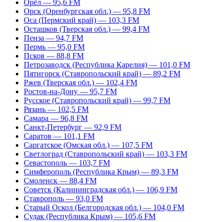
Орёл — 95,6 FM
Орск (Оренбургская обл.) — 95,8 FM
Оса (Пермский край) — 103,3 FM
Осташков (Тверская обл.) — 99,4 FM
Пенза — 94,7 FM
Пермь — 95,0 FM
Псков — 88,8 FM
Петрозаводск (Республика Карелия) — 101,0 FM
Пятигорск (Ставропольский край) — 89,2 FM
Ржев (Тверская обл.) — 102,4 FM
Ростов-на-Дону — 95,7 FM
Русское (Ставропольский край) — 99,7 FM
Рязань — 102,5 FM
Самара — 96,8 FM
Санкт-Петербург — 92,9 FM
Саратов — 101,1 FM
Саргатское (Омская обл.) — 107,5 FM
Светлоград (Ставропольский край) — 103,3 FM
Севастополь — 103,7 FM
Симферополь (Республика Крым) — 89,3 FM
Смоленск — 88,4 FM
Советск (Калининградская обл.) — 106,9 FM
Ставрополь — 93,0 FM
Старый Оскол (Белгородская обл.) — 104,0 FM
Судак (Республика Крым) — 105,6 FM