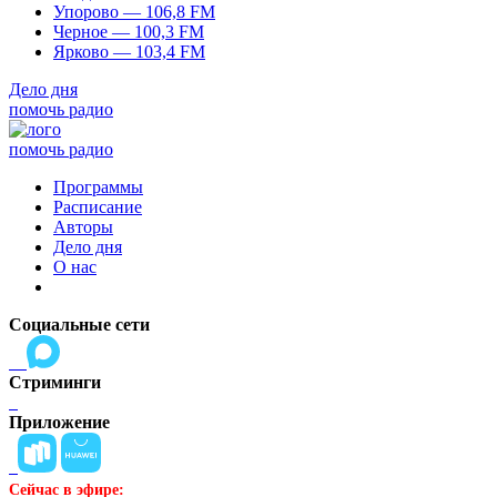
Упорово — 106,8 FM
Черное — 100,3 FM
Ярково — 103,4 FM
Дело дня
помочь радио
помочь радио
Программы
Расписание
Авторы
Дело дня
О нас
Социальные сети
Стриминги
Приложение
Сейчас в эфире: