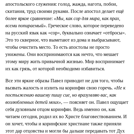
апостольского служения: голод, жажда, нагота, побои,
скитания, труд своими руками. После апостол делает ещё
более яркое сравнение:
«Мы, как сор для мира, как прах,
всеми попираемый»
. Греческое слово, которое переведено
на русский язык как «сор», буквально означает «отбросы».
Это то скверное, что выметают из дома и выбрасывают,
чтобы очистить место. То есть апостолы не просто
унижены. Они воспринимаются как нечто, что мешает
этому миру жить привычной жизнью. Мир воспринимает
их как грязь, от которой необходимо избавиться.
Все эти яркие образы Павел приводит не для того, чтобы
вызвать жалость и излить на коринфян свою горечь.
«Не к
постыжению вашему пишу сие, но вразумляю вас, как
возлюбленных детей моих»
, — поясняет он. Павел ощущает
себя духовным отцом коринфян. Ведь именно он, как
читаем сегодня, родил их во Христе благовествованием. И
он хочет, чтобы и коринфские христиане также приняли
этот дар отцовства и могли бы дальше передавать тот Дух