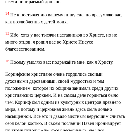
всеми попираемый доныне.
14
Не к постыжению вашему пишу сие, но вразумляю вас,
как возлюбленных детей моих.
15
Ибо, хотя у вас тысячи наставников во Христе, но не
много отцов; я родил вас во Христе Иисусе
благовествованием.
16
Посему умоляю вас: подражайте мне, как я Христу.
Коринфские христиане очень гордились своими
духовными дарованиями, своей мудростью и тем
положением, которое их община занимала среди других
христианских церквей. И на самом деле гордиться было
чем. Коринф был одним из культурных центров древнего
мира, а потому и церковная жизнь здесь была дольно
насыщенной. Всё это и давало местным верующим считать
себя белой костью. В своём послании Павел иронизирует
по этому поводу:
«Вы уже пресытились, вы уже