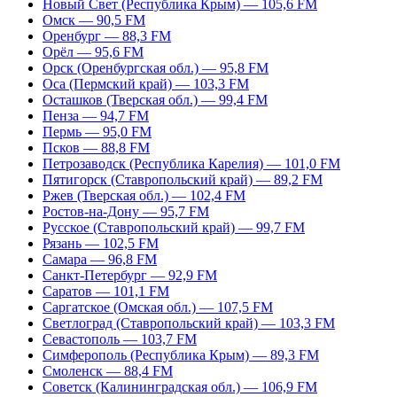
Новый Свет (Республика Крым) — 105,6 FM
Омск — 90,5 FM
Оренбург — 88,3 FM
Орёл — 95,6 FM
Орск (Оренбургская обл.) — 95,8 FM
Оса (Пермский край) — 103,3 FM
Осташков (Тверская обл.) — 99,4 FM
Пенза — 94,7 FM
Пермь — 95,0 FM
Псков — 88,8 FM
Петрозаводск (Республика Карелия) — 101,0 FM
Пятигорск (Ставропольский край) — 89,2 FM
Ржев (Тверская обл.) — 102,4 FM
Ростов-на-Дону — 95,7 FM
Русское (Ставропольский край) — 99,7 FM
Рязань — 102,5 FM
Самара — 96,8 FM
Санкт-Петербург — 92,9 FM
Саратов — 101,1 FM
Саргатское (Омская обл.) — 107,5 FM
Светлоград (Ставропольский край) — 103,3 FM
Севастополь — 103,7 FM
Симферополь (Республика Крым) — 89,3 FM
Смоленск — 88,4 FM
Советск (Калининградская обл.) — 106,9 FM