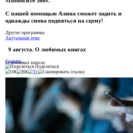
«Помогите 300».
С нашей помощью Алина сможет ходить и
однажды снова подняться на сцену!
Другие программы
Актуальная тема
9 августа. О любимых книгах
Скачать
О любимых книгах
Поделиться