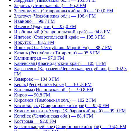
Жердевка (Тамбовская обл.) — 103,3 FM
Задонск (Липецкая обл.) — 95,2 FM
Зеленокумск (Ставропольский край) — 100,0 FM
Златоуст (Челябинская обл.) — 106,4 FM
Иваново — 99,7 FM
Ижевск (Удмуртия) — 97,0 FM
Изобильный (Ставропольский край) — 94,8 FM
Ипатово (Ставропольский край) — 105,3 FM
Иркутск — 88,5 FM
Йошкар-Ола (Республика Марий Эл) — 88,7 FM
Казань (Республика Татарстан) — 95,5 FM
Калининград — 97,0 FM
Каневская (Краснодарский край) — 105,1 FM
Карачаевск (Карачаево-Черкесская республика) — 102,3
FM
Кемерово — 104,3 FM
Керчь (Республика Крым) — 101,8 FM
Кинешма (Ивановская обл.) — 90,8 FM
Киров — 90,8 FM
Кирсанов (Тамбовская обл.) — 102,2 FM
Кисловодск (Ставропольский край) — 95,0 FM
Комсомольск-на-Амуре (Хабаровский край) — 99,9 FM
Копейск (Челябинская обл.) — 88,4 FM
Кострома — 92,0 FM
Красногвардейское (Ставропольский край) — 104,5 FM