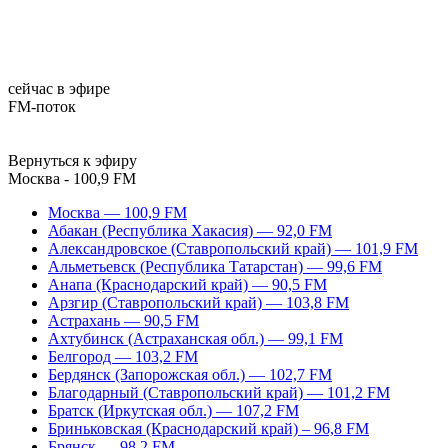
сейчас в эфире
FM-поток
Вернуться к эфиру
Москва - 100,9 FM
Москва — 100,9 FM
Абакан (Республика Хакасия) — 92,0 FM
Александровское (Ставропольский край) — 101,9 FM
Альметьевск (Республика Татарстан) — 99,6 FM
Анапа (Краснодарский край) — 90,5 FM
Арзгир (Ставропольский край) — 103,8 FM
Астрахань — 90,5 FM
Ахтубинск (Астраханская обл.) — 99,1 FM
Белгород — 103,2 FM
Бердянск (Запорожская обл.) — 102,7 FM
Благодарный (Ставропольский край) — 101,2 FM
Братск (Иркутская обл.) — 107,2 FM
Бриньковская (Краснодарский край) – 96,8 FM
Брянск — 98,2 FM