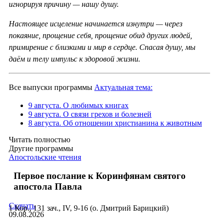
игнорируя причину — нашу душу.
Настоящее исцеление начинается изнутри — через
покаяние, прощение себя, прощение обид других людей,
примирение с близкими и мир в сердце. Спасая душу, мы
даём и телу импульс к здоровой жизни.
Все выпуски программы
Актуальная тема:
9 августа. О любимых книгах
9 августа. О связи грехов и болезней
8 августа. Об отношении христианина к животным
Читать полностью
Другие программы
Апостольские чтения
Первое послание к Коринфянам святого
апостола Павла
Скачать
1 Кор., 131 зач., IV, 9-16 (о. Дмитрий Барицкий)
09.08.2026