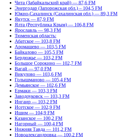
Чита (Забайкальский край) — 87,6 FM
Энергодар (Запорожская обл.) – 104,5 FM
Южно-Сахалинск (Сахалинская обл.) — 89,3 FM
Якутск — 87,9 FM
Ялта (Республика Крым) — 106,8 FM
Ярославль — 98,3 FM
Тюменская область:
Абатское — 103,8 FM
Аромашево — 103,5 FM
Байкалово — 105,5 FM
Бердюжье — 103,2 FM
Большое Сорокино — 102,7 FM
Вагай — 97,0 FM
Викулово — 103,6 FM
Голышманово — 105,4 FM
Демьянское — 102,6 FM
Ермаки — 103,3 FM
Заводоуковск — 103,3 FM
Ингаир — 103,2 FM
Исетское — 102,9 FM
Ишим — 104,9 FM
Казанское — 100,2 FM
Нагорный — 100,4 FM
Нижняя Тавда — 101,2 FM
Новоалександровка — 100,2 FM