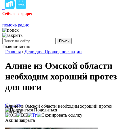
Сейчас в эфире:
помочь радио
Поиск
Главное меню
Главная
›
Дело дня. Прошедшие акции
Алине из Омской области
необходим хороший протез
для ноги
Скачать
Алине из Омской области необходим хороший протез
Поделиться
для ноги
Акция закрыта