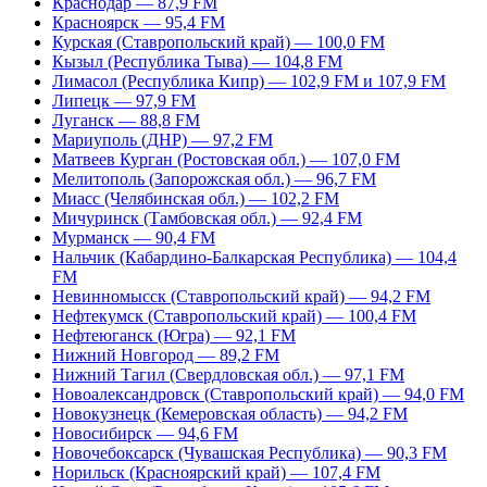
Краснодар — 87,9 FM
Красноярск — 95,4 FM
Курская (Ставропольский край) — 100,0 FM
Кызыл (Республика Тыва) — 104,8 FM
Лимасол (Республика Кипр) — 102,9 FM и 107,9 FM
Липецк — 97,9 FM
Луганск — 88,8 FM
Мариуполь (ДНР) — 97,2 FM
Матвеев Курган (Ростовская обл.) — 107,0 FM
Мелитополь (Запорожская обл.) — 96,7 FM
Миасс (Челябинская обл.) — 102,2 FM
Мичуринск (Тамбовская обл.) — 92,4 FM
Мурманск — 90,4 FM
Нальчик (Кабардино-Балкарская Республика) — 104,4
FM
Невинномысск (Ставропольский край) — 94,2 FM
Нефтекумск (Ставропольский край) — 100,4 FM
Нефтеюганск (Югра) — 92,1 FM
Нижний Новгород — 89,2 FM
Нижний Тагил (Свердловская обл.) — 97,1 FM
Новоалександровск (Ставропольский край) — 94,0 FM
Новокузнецк (Кемеровская область) — 94,2 FM
Новосибирск — 94,6 FM
Новочебоксарск (Чувашская Республика) — 90,3 FM
Норильск (Красноярский край) — 107,4 FM