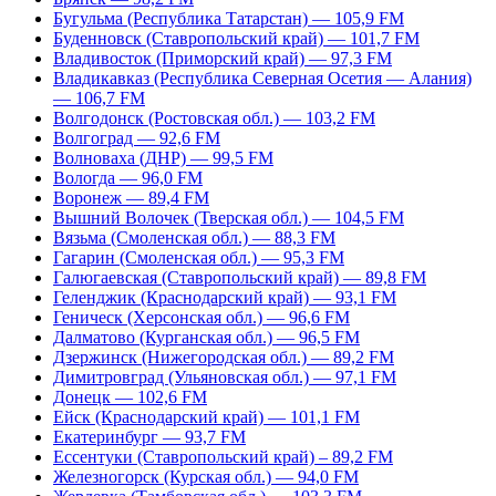
Бугульма (Республика Татарстан) — 105,9 FM
Буденновск (Ставропольский край) — 101,7 FM
Владивосток (Приморский край) — 97,3 FM
Владикавказ (Республика Северная Осетия — Алания)
— 106,7 FM
Волгодонск (Ростовская обл.) — 103,2 FM
Волгоград — 92,6 FM
Волноваха (ДНР) — 99,5 FM
Вологда — 96,0 FM
Воронеж — 89,4 FM
Вышний Волочек (Тверская обл.) — 104,5 FM
Вязьма (Смоленская обл.) — 88,3 FM
Гагарин (Смоленская обл.) — 95,3 FM
Галюгаевская (Ставропольский край) — 89,8 FM
Геленджик (Краснодарский край) — 93,1 FM
Геническ (Херсонская обл.) — 96,6 FM
Далматово (Курганская обл.) — 96,5 FM
Дзержинск (Нижегородская обл.) — 89,2 FM
Димитровград (Ульяновская обл.) — 97,1 FM
Донецк — 102,6 FM
Ейск (Краснодарский край) — 101,1 FM
Екатеринбург — 93,7 FM
Ессентуки (Ставропольский край) – 89,2 FM
Железногорск (Курская обл.) — 94,0 FM