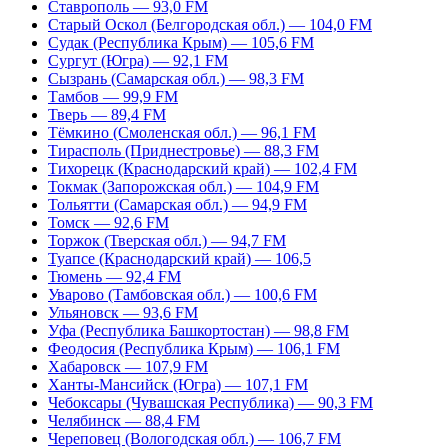
Ставрополь — 93,0 FM
Старый Оскол (Белгородская обл.) — 104,0 FM
Судак (Республика Крым) — 105,6 FM
Сургут (Югра) — 92,1 FM
Сызрань (Самарская обл.) — 98,3 FM
Тамбов — 99,9 FM
Тверь — 89,4 FM
Тёмкино (Смоленская обл.) — 96,1 FM
Тирасполь (Приднестровье) — 88,3 FM
Тихорецк (Краснодарский край) — 102,4 FM
Токмак (Запорожская обл.) — 104,9 FM
Тольятти (Самарская обл.) — 94,9 FM
Томск — 92,6 FM
Торжок (Тверская обл.) — 94,7 FM
Туапсе (Краснодарский край) — 106,5
Тюмень — 92,4 FM
Уварово (Тамбовская обл.) — 100,6 FM
Ульяновск — 93,6 FM
Уфа (Республика Башкортостан) — 98,8 FM
Феодосия (Республика Крым) — 106,1 FM
Хабаровск — 107,9 FM
Ханты-Мансийск (Югра) — 107,1 FM
Чебоксары (Чувашская Республика) — 90,3 FM
Челябинск — 88,4 FM
Череповец (Вологодская обл.) — 106,7 FM