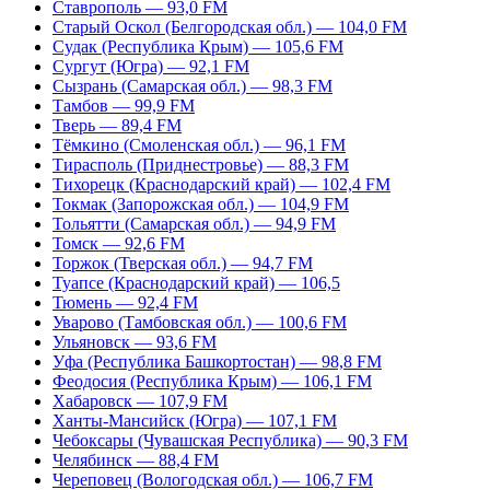
Ставрополь — 93,0 FM
Старый Оскол (Белгородская обл.) — 104,0 FM
Судак (Республика Крым) — 105,6 FM
Сургут (Югра) — 92,1 FM
Сызрань (Самарская обл.) — 98,3 FM
Тамбов — 99,9 FM
Тверь — 89,4 FM
Тёмкино (Смоленская обл.) — 96,1 FM
Тирасполь (Приднестровье) — 88,3 FM
Тихорецк (Краснодарский край) — 102,4 FM
Токмак (Запорожская обл.) — 104,9 FM
Тольятти (Самарская обл.) — 94,9 FM
Томск — 92,6 FM
Торжок (Тверская обл.) — 94,7 FM
Туапсе (Краснодарский край) — 106,5
Тюмень — 92,4 FM
Уварово (Тамбовская обл.) — 100,6 FM
Ульяновск — 93,6 FM
Уфа (Республика Башкортостан) — 98,8 FM
Феодосия (Республика Крым) — 106,1 FM
Хабаровск — 107,9 FM
Ханты-Мансийск (Югра) — 107,1 FM
Чебоксары (Чувашская Республика) — 90,3 FM
Челябинск — 88,4 FM
Череповец (Вологодская обл.) — 106,7 FM