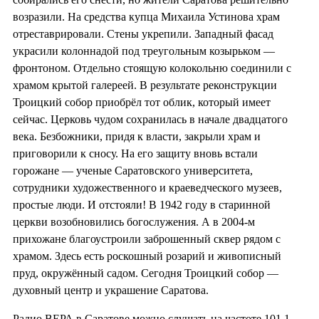
возразили. На средства купца Михаила Устинова храм
отреставрировали. Стены укрепили. Западный фасад
украсили колоннадой под треугольным козырьком —
фронтоном. Отдельно стоящую колокольню соединили с
храмом крытой галереей. В результате реконструкции
Троицкий собор приобрёл тот облик, который имеет
сейчас. Церковь чудом сохранилась в начале двадцатого
века. Безбожники, придя к власти, закрыли храм и
приговорили к сносу. На его защиту вновь встали
горожане — ученые Саратовского университета,
сотрудники художественного и краеведческого музеев,
простые люди. И отстояли! В 1942 году в старинной
церкви возобновились богослужения. А в 2004-м
прихожане благоустроили заброшенный сквер рядом с
храмом. Здесь есть роскошный розарий и живописный
пруд, окружённый садом. Сегодня Троицкий собор —
духовный центр и украшение Саратова.
Радио ВЕРА в Саратове можно слушать на частоте 101,1