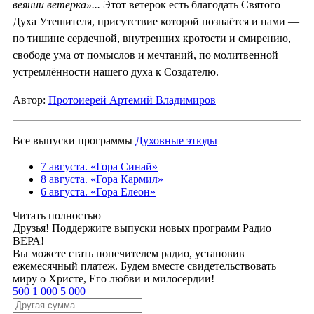
веянии ветерка»...
Этот ветерок есть благодать Святого
Духа Утешителя, присутствие которой познаётся и нами —
по тишине сердечной, внутренних кротости и смирению,
свободе ума от помыслов и мечтаний, по молитвенной
устремлённости нашего духа к Создателю.
Автор:
Протоиерей Артемий Владимиров
Все выпуски программы
Духовные этюды
7 августа. «Гора Синай»
8 августа. «Гора Кармил»
6 августа. «Гора Елеон»
Читать полностью
Друзья! Поддержите выпуски новых программ Радио
ВЕРА!
Вы можете стать попечителем радио, установив
ежемесячный платеж. Будем вместе свидетельствовать
миру о Христе, Его любви и милосердии!
500
1 000
5 000