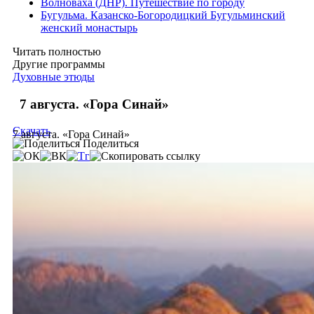
Волноваха (ДНР). Путешествие по городу
Бугульма. Казанско-Богородицкий Бугульминский
женский монастырь
Читать полностью
Другие программы
Духовные этюды
7 августа. «Гора Синай»
Скачать
7 августа. «Гора Синай»
Поделиться