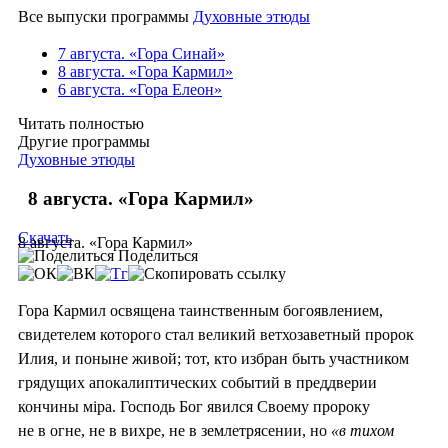
Все выпуски программы
Духовные этюды
7 августа. «Гора Синай»
8 августа. «Гора Кармил»
6 августа. «Гора Елеон»
Читать полностью
Другие программы
Духовные этюды
8 августа. «Гора Кармил»
Скачать
8 августа. «Гора Кармил»
Поделиться
Гора Кармил освящена таинственным богоявлением,
свидетелем которого стал великий ветхозаветный пророк
Илия, и поныне живой; тот, кто избран быть участником
грядущих апокалиптических событий в преддверии
кончины мiра. Господь Бог явился Своему пророку
не в огне, не в вихре, не в землетрясении, но
«в тихом