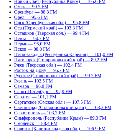
Новый Свет (Республика Крым) — 105,6 FM
Омск — 90,5 FM
Оренбург — 88,3 FM
Орёл — 95,6 FM
Орск (Оренбургская обл.) — 95,8 FM
Оса (Пермский край) — 103,3 FM
Осташков (Тверская обл.) — 99,4 FM
Пенза — 94,7 FM
Пермь — 95,0 FM
Псков — 88,8 FM
Петрозаводск (Республика Карелия) — 101,0 FM
Пятигорск (Ставропольский край) — 89,2 FM
Ржев (Тверская обл.) — 102,4 FM
Ростов-на-Дону — 95,7 FM
Русское (Ставропольский край) — 99,7 FM
Рязань — 102,5 FM
Самара — 96,8 FM
Санкт-Петербург — 92,9 FM
Саратов — 101,1 FM
Саргатское (Омская обл.) — 107,5 FM
Светлоград (Ставропольский край) — 103,3 FM
Севастополь — 103,7 FM
Симферополь (Республика Крым) — 89,3 FM
Смоленск — 88,4 FM
Советск (Калининградская обл.) — 106,9 FM