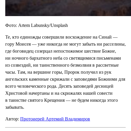
Фото: Artem Labunsky/Unsplash
Те, кто единожды совершили восхождение на Синай —
гору Моисея — уже никогда не могут забыть ни расселины,
где боговидец созерцал непостижимое шествие Божие,
ни ночного бархатного неба со светящимися письменами
из созвездий, ни таинственного безмолвия в рассветные
часы. Там, на вершине горы, Пророк получил из рук
ангельских каменные скрижали с заповедями Божиими для
всего человеческого рода. Десять заповедей десницей
Христовой начертаны и на скрижалях нашей совести
в таинстве святого Крещения — не будем никогда этого
забывать.
Автор:
Протоиерей Артемий Владимиров