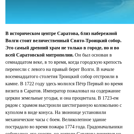
В историческом центре Саратова, близ набережной
Волги стоит величественный Свято-Троицкий собор.
Это самый древний храм не только в городе, но и во
всей Саратовской митрополии.
Он был основан в
семнадцатом веке, в то время, когда городскую крепость
перенесли с левого на правый берег Волги. В начале
восемнадцатого столетия Троицкий собор отстроили в
камне. В 1722 году здесь молился Пётр Первый во время
визита в Саратов. Император пожаловал на содержание
церкви земельные угодья, и она процветала. В 1723-ем
рядом с храмом выстроили шестигранную колокольню с
куполом в виде конуса. На звоннице установили
механические часы с боем. Великолепное здание
пострадало во время пожара 1774 года. Градоначальники
собирались его снести, но жители Саратова решительно