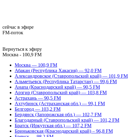
сейчас в эфире
FM-поток
Вернуться к эфиру
Москва - 100,9 FM
Москва — 100,9 FM
Абакан (Республика Хакасия) — 92,0 FM
Александровское (Ставропольский край) — 101,9 FM
Альметьевск (Республика Татарстан) — 99,6 FM
Анапа (Краснодарский край) — 90,5 FM
Арзгир (Ставропольский край) — 103,8 FM
Астрахань — 90,5 FM
Ахтубинск (Астраханская обл.) — 99,1 FM
Белгород — 103,2 FM
Бердянск (Запорожская обл.) — 102,7 FM
Благодарный (Ставропольский край) — 101,2 FM
Братск (Иркутская обл.) — 107,2 FM
Бриньковская (Краснодарский край) – 96,8 FM
Брянск — 98,2 FM