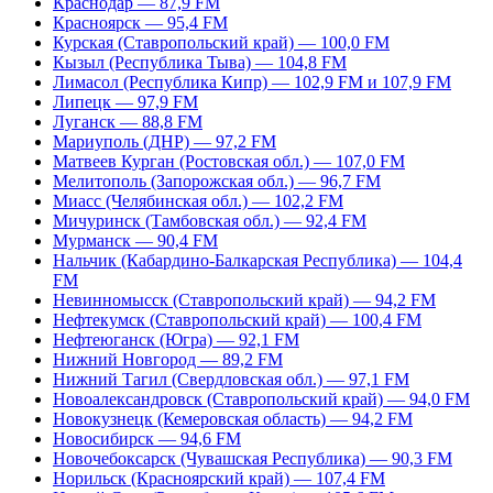
Краснодар — 87,9 FM
Красноярск — 95,4 FM
Курская (Ставропольский край) — 100,0 FM
Кызыл (Республика Тыва) — 104,8 FM
Лимасол (Республика Кипр) — 102,9 FM и 107,9 FM
Липецк — 97,9 FM
Луганск — 88,8 FM
Мариуполь (ДНР) — 97,2 FM
Матвеев Курган (Ростовская обл.) — 107,0 FM
Мелитополь (Запорожская обл.) — 96,7 FM
Миасс (Челябинская обл.) — 102,2 FM
Мичуринск (Тамбовская обл.) — 92,4 FM
Мурманск — 90,4 FM
Нальчик (Кабардино-Балкарская Республика) — 104,4
FM
Невинномысск (Ставропольский край) — 94,2 FM
Нефтекумск (Ставропольский край) — 100,4 FM
Нефтеюганск (Югра) — 92,1 FM
Нижний Новгород — 89,2 FM
Нижний Тагил (Свердловская обл.) — 97,1 FM
Новоалександровск (Ставропольский край) — 94,0 FM
Новокузнецк (Кемеровская область) — 94,2 FM
Новосибирск — 94,6 FM
Новочебоксарск (Чувашская Республика) — 90,3 FM
Норильск (Красноярский край) — 107,4 FM