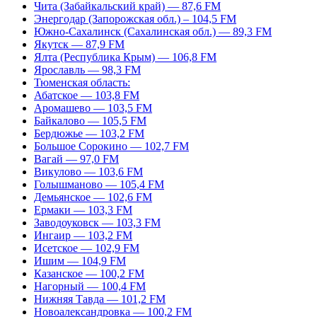
Чита (Забайкальский край) — 87,6 FM
Энергодар (Запорожская обл.) – 104,5 FM
Южно-Сахалинск (Сахалинская обл.) — 89,3 FM
Якутск — 87,9 FM
Ялта (Республика Крым) — 106,8 FM
Ярославль — 98,3 FM
Тюменская область:
Абатское — 103,8 FM
Аромашево — 103,5 FM
Байкалово — 105,5 FM
Бердюжье — 103,2 FM
Большое Сорокино — 102,7 FM
Вагай — 97,0 FM
Викулово — 103,6 FM
Голышманово — 105,4 FM
Демьянское — 102,6 FM
Ермаки — 103,3 FM
Заводоуковск — 103,3 FM
Ингаир — 103,2 FM
Исетское — 102,9 FM
Ишим — 104,9 FM
Казанское — 100,2 FM
Нагорный — 100,4 FM
Нижняя Тавда — 101,2 FM
Новоалександровка — 100,2 FM