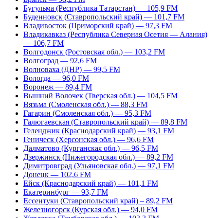
Бугульма (Республика Татарстан) — 105,9 FM
Буденновск (Ставропольский край) — 101,7 FM
Владивосток (Приморский край) — 97,3 FM
Владикавказ (Республика Северная Осетия — Алания)
— 106,7 FM
Волгодонск (Ростовская обл.) — 103,2 FM
Волгоград — 92,6 FM
Волноваха (ДНР) — 99,5 FM
Вологда — 96,0 FM
Воронеж — 89,4 FM
Вышний Волочек (Тверская обл.) — 104,5 FM
Вязьма (Смоленская обл.) — 88,3 FM
Гагарин (Смоленская обл.) — 95,3 FM
Галюгаевская (Ставропольский край) — 89,8 FM
Геленджик (Краснодарский край) — 93,1 FM
Геническ (Херсонская обл.) — 96,6 FM
Далматово (Курганская обл.) — 96,5 FM
Дзержинск (Нижегородская обл.) — 89,2 FM
Димитровград (Ульяновская обл.) — 97,1 FM
Донецк — 102,6 FM
Ейск (Краснодарский край) — 101,1 FM
Екатеринбург — 93,7 FM
Ессентуки (Ставропольский край) – 89,2 FM
Железногорск (Курская обл.) — 94,0 FM