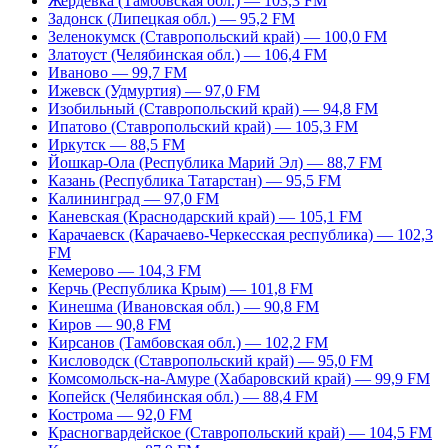
Жердевка (Тамбовская обл.) — 103,3 FM
Задонск (Липецкая обл.) — 95,2 FM
Зеленокумск (Ставропольский край) — 100,0 FM
Златоуст (Челябинская обл.) — 106,4 FM
Иваново — 99,7 FM
Ижевск (Удмуртия) — 97,0 FM
Изобильный (Ставропольский край) — 94,8 FM
Ипатово (Ставропольский край) — 105,3 FM
Иркутск — 88,5 FM
Йошкар-Ола (Республика Марий Эл) — 88,7 FM
Казань (Республика Татарстан) — 95,5 FM
Калининград — 97,0 FM
Каневская (Краснодарский край) — 105,1 FM
Карачаевск (Карачаево-Черкесская республика) — 102,3
FM
Кемерово — 104,3 FM
Керчь (Республика Крым) — 101,8 FM
Кинешма (Ивановская обл.) — 90,8 FM
Киров — 90,8 FM
Кирсанов (Тамбовская обл.) — 102,2 FM
Кисловодск (Ставропольский край) — 95,0 FM
Комсомольск-на-Амуре (Хабаровский край) — 99,9 FM
Копейск (Челябинская обл.) — 88,4 FM
Кострома — 92,0 FM
Красногвардейское (Ставропольский край) — 104,5 FM