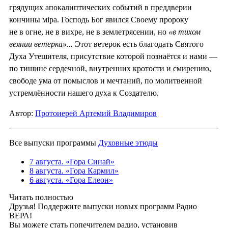
грядущих апокалиптических событий в преддверии
кончины мiра. Господь Бог явился Своему пророку
не в огне, не в вихре, не в землетрясении, но
«в тихом
веянии ветерка»...
Этот ветерок есть благодать Святого
Духа Утешителя, присутствие которой познаётся и нами —
по тишине сердечной, внутренних кротости и смирению,
свободе ума от помыслов и мечтаний, по молитвенной
устремлённости нашего духа к Создателю.
Автор:
Протоиерей Артемий Владимиров
Все выпуски программы
Духовные этюды
7 августа. «Гора Синай»
8 августа. «Гора Кармил»
6 августа. «Гора Елеон»
Читать полностью
Друзья! Поддержите выпуски новых программ Радио
ВЕРА!
Вы можете стать попечителем радио, установив