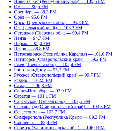
Новый Свет (Республика Крым) — 105,6 FM
Омск — 90,5 FM
Оренбург — 88,3 FM
Орёл — 95,6 FM
Орск (Оренбургская обл.) — 95,8 FM
Оса (Пермский край) — 103,3 FM
Осташков (Тверская обл.) — 99,4 FM
Пенза — 94,7 FM
Пермь — 95,0 FM
Псков — 88,8 FM
Петрозаводск (Республика Карелия) — 101,0 FM
Пятигорск (Ставропольский край) — 89,2 FM
Ржев (Тверская обл.) — 102,4 FM
Ростов-на-Дону — 95,7 FM
Русское (Ставропольский край) — 99,7 FM
Рязань — 102,5 FM
Самара — 96,8 FM
Санкт-Петербург — 92,9 FM
Саратов — 101,1 FM
Саргатское (Омская обл.) — 107,5 FM
Светлоград (Ставропольский край) — 103,3 FM
Севастополь — 103,7 FM
Симферополь (Республика Крым) — 89,3 FM
Смоленск — 88,4 FM
Советск (Калининградская обл.) — 106,9 FM