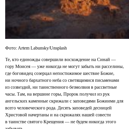
Фото: Artem Labunsky/Unsplash
Те, кто единожды совершили восхождение на Синай —
гору Моисея — уже никогда не могут забыть ни расселины,
где боговидец созерцал непостижимое шествие Божие,
ни ночного бархатного неба со светящимися письменами
из созвездий, ни таинственного безмолвия в рассветные
часы. Там, на вершине горы, Пророк получил из рук
ангельских каменные скрижали с заповедями Божиими для
всего человеческого рода. Десять заповедей десницей
Христовой начертаны и на скрижалях нашей совести
в таинстве святого Крещения — не будем никогда этого
забывать.