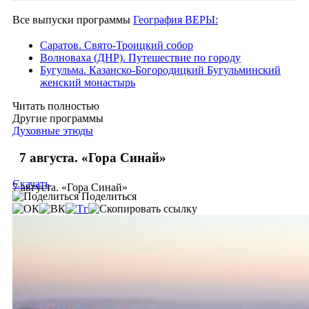
Все выпуски программы
География ВЕРЫ:
Саратов. Свято-Троицкий собор
Волноваха (ДНР). Путешествие по городу
Бугульма. Казанско-Богородицкий Бугульминский
женский монастырь
Читать полностью
Другие программы
Духовные этюды
7 августа. «Гора Синай»
Скачать
7 августа. «Гора Синай»
Поделиться