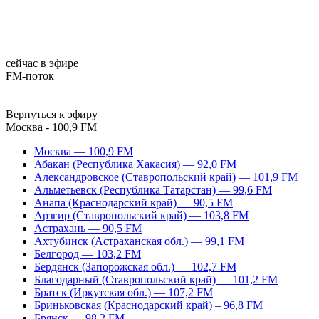
сейчас в эфире
FM-поток
Вернуться к эфиру
Москва - 100,9 FM
Москва — 100,9 FM
Абакан (Республика Хакасия) — 92,0 FM
Александровское (Ставропольский край) — 101,9 FM
Альметьевск (Республика Татарстан) — 99,6 FM
Анапа (Краснодарский край) — 90,5 FM
Арзгир (Ставропольский край) — 103,8 FM
Астрахань — 90,5 FM
Ахтубинск (Астраханская обл.) — 99,1 FM
Белгород — 103,2 FM
Бердянск (Запорожская обл.) — 102,7 FM
Благодарный (Ставропольский край) — 101,2 FM
Братск (Иркутская обл.) — 107,2 FM
Бриньковская (Краснодарский край) – 96,8 FM
Брянск — 98,2 FM