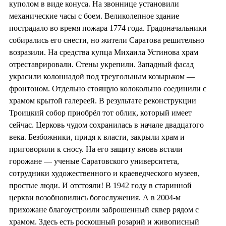
куполом в виде конуса. На звоннице установили
механические часы с боем. Великолепное здание
пострадало во время пожара 1774 года. Градоначальники
собирались его снести, но жители Саратова решительно
возразили. На средства купца Михаила Устинова храм
отреставрировали. Стены укрепили. Западный фасад
украсили колоннадой под треугольным козырьком —
фронтоном. Отдельно стоящую колокольню соединили с
храмом крытой галереей. В результате реконструкции
Троицкий собор приобрёл тот облик, который имеет
сейчас. Церковь чудом сохранилась в начале двадцатого
века. Безбожники, придя к власти, закрыли храм и
приговорили к сносу. На его защиту вновь встали
горожане — ученые Саратовского университета,
сотрудники художественного и краеведческого музеев,
простые люди. И отстояли! В 1942 году в старинной
церкви возобновились богослужения. А в 2004-м
прихожане благоустроили заброшенный сквер рядом с
храмом. Здесь есть роскошный розарий и живописный