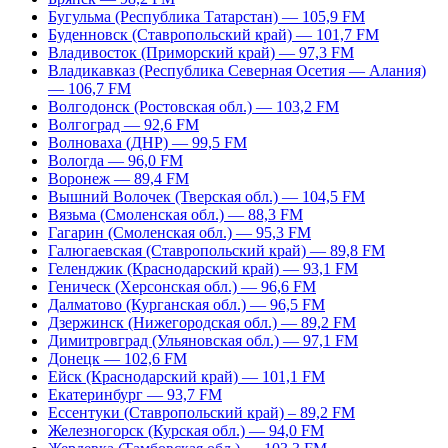
Бугульма (Республика Татарстан) — 105,9 FM
Буденновск (Ставропольский край) — 101,7 FM
Владивосток (Приморский край) — 97,3 FM
Владикавказ (Республика Северная Осетия — Алания)
— 106,7 FM
Волгодонск (Ростовская обл.) — 103,2 FM
Волгоград — 92,6 FM
Волноваха (ДНР) — 99,5 FM
Вологда — 96,0 FM
Воронеж — 89,4 FM
Вышний Волочек (Тверская обл.) — 104,5 FM
Вязьма (Смоленская обл.) — 88,3 FM
Гагарин (Смоленская обл.) — 95,3 FM
Галюгаевская (Ставропольский край) — 89,8 FM
Геленджик (Краснодарский край) — 93,1 FM
Геническ (Херсонская обл.) — 96,6 FM
Далматово (Курганская обл.) — 96,5 FM
Дзержинск (Нижегородская обл.) — 89,2 FM
Димитровград (Ульяновская обл.) — 97,1 FM
Донецк — 102,6 FM
Ейск (Краснодарский край) — 101,1 FM
Екатеринбург — 93,7 FM
Ессентуки (Ставропольский край) – 89,2 FM
Железногорск (Курская обл.) — 94,0 FM