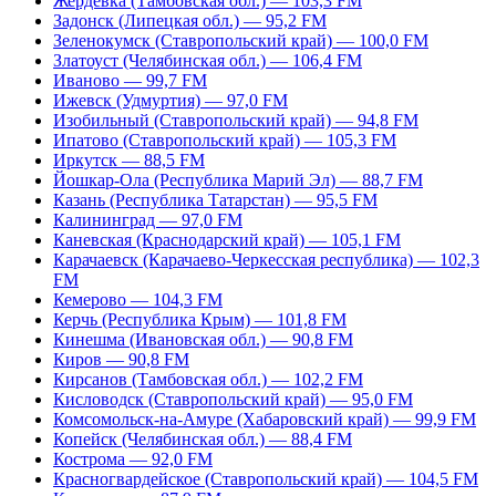
Жердевка (Тамбовская обл.) — 103,3 FM
Задонск (Липецкая обл.) — 95,2 FM
Зеленокумск (Ставропольский край) — 100,0 FM
Златоуст (Челябинская обл.) — 106,4 FM
Иваново — 99,7 FM
Ижевск (Удмуртия) — 97,0 FM
Изобильный (Ставропольский край) — 94,8 FM
Ипатово (Ставропольский край) — 105,3 FM
Иркутск — 88,5 FM
Йошкар-Ола (Республика Марий Эл) — 88,7 FM
Казань (Республика Татарстан) — 95,5 FM
Калининград — 97,0 FM
Каневская (Краснодарский край) — 105,1 FM
Карачаевск (Карачаево-Черкесская республика) — 102,3
FM
Кемерово — 104,3 FM
Керчь (Республика Крым) — 101,8 FM
Кинешма (Ивановская обл.) — 90,8 FM
Киров — 90,8 FM
Кирсанов (Тамбовская обл.) — 102,2 FM
Кисловодск (Ставропольский край) — 95,0 FM
Комсомольск-на-Амуре (Хабаровский край) — 99,9 FM
Копейск (Челябинская обл.) — 88,4 FM
Кострома — 92,0 FM
Красногвардейское (Ставропольский край) — 104,5 FM