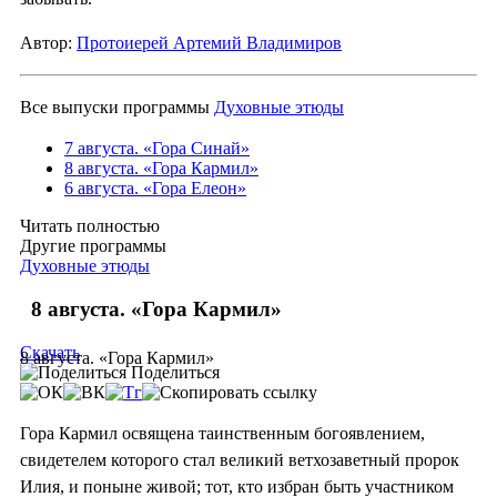
Автор:
Протоиерей Артемий Владимиров
Все выпуски программы
Духовные этюды
7 августа. «Гора Синай»
8 августа. «Гора Кармил»
6 августа. «Гора Елеон»
Читать полностью
Другие программы
Духовные этюды
8 августа. «Гора Кармил»
Скачать
8 августа. «Гора Кармил»
Поделиться
Гора Кармил освящена таинственным богоявлением,
свидетелем которого стал великий ветхозаветный пророк
Илия, и поныне живой; тот, кто избран быть участником