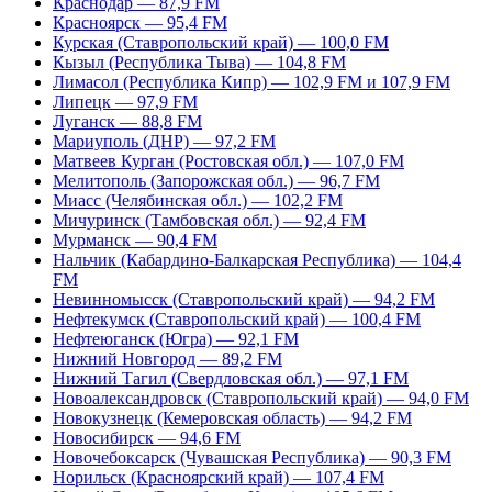
Краснодар — 87,9 FM
Красноярск — 95,4 FM
Курская (Ставропольский край) — 100,0 FM
Кызыл (Республика Тыва) — 104,8 FM
Лимасол (Республика Кипр) — 102,9 FM и 107,9 FM
Липецк — 97,9 FM
Луганск — 88,8 FM
Мариуполь (ДНР) — 97,2 FM
Матвеев Курган (Ростовская обл.) — 107,0 FM
Мелитополь (Запорожская обл.) — 96,7 FM
Миасс (Челябинская обл.) — 102,2 FM
Мичуринск (Тамбовская обл.) — 92,4 FM
Мурманск — 90,4 FM
Нальчик (Кабардино-Балкарская Республика) — 104,4
FM
Невинномысск (Ставропольский край) — 94,2 FM
Нефтекумск (Ставропольский край) — 100,4 FM
Нефтеюганск (Югра) — 92,1 FM
Нижний Новгород — 89,2 FM
Нижний Тагил (Свердловская обл.) — 97,1 FM
Новоалександровск (Ставропольский край) — 94,0 FM
Новокузнецк (Кемеровская область) — 94,2 FM
Новосибирск — 94,6 FM
Новочебоксарск (Чувашская Республика) — 90,3 FM
Норильск (Красноярский край) — 107,4 FM