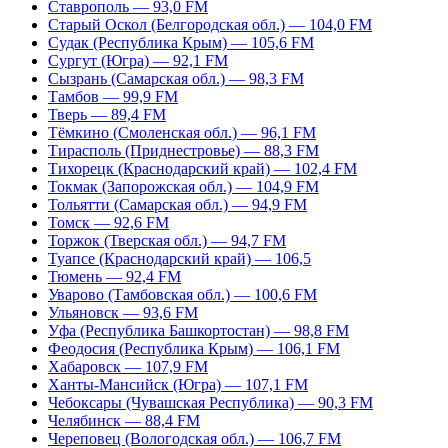
Ставрополь — 93,0 FM
Старый Оскол (Белгородская обл.) — 104,0 FM
Судак (Республика Крым) — 105,6 FM
Сургут (Югра) — 92,1 FM
Сызрань (Самарская обл.) — 98,3 FM
Тамбов — 99,9 FM
Тверь — 89,4 FM
Тёмкино (Смоленская обл.) — 96,1 FM
Тирасполь (Приднестровье) — 88,3 FM
Тихорецк (Краснодарский край) — 102,4 FM
Токмак (Запорожская обл.) — 104,9 FM
Тольятти (Самарская обл.) — 94,9 FM
Томск — 92,6 FM
Торжок (Тверская обл.) — 94,7 FM
Туапсе (Краснодарский край) — 106,5
Тюмень — 92,4 FM
Уварово (Тамбовская обл.) — 100,6 FM
Ульяновск — 93,6 FM
Уфа (Республика Башкортостан) — 98,8 FM
Феодосия (Республика Крым) — 106,1 FM
Хабаровск — 107,9 FM
Ханты-Мансийск (Югра) — 107,1 FM
Чебоксары (Чувашская Республика) — 90,3 FM
Челябинск — 88,4 FM
Череповец (Вологодская обл.) — 106,7 FM