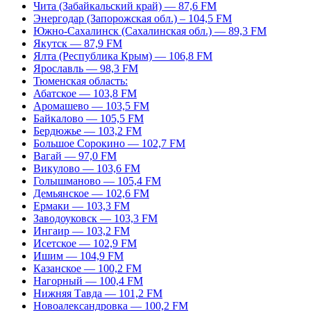
Чита (Забайкальский край) — 87,6 FM
Энергодар (Запорожская обл.) – 104,5 FM
Южно-Сахалинск (Сахалинская обл.) — 89,3 FM
Якутск — 87,9 FM
Ялта (Республика Крым) — 106,8 FM
Ярославль — 98,3 FM
Тюменская область:
Абатское — 103,8 FM
Аромашево — 103,5 FM
Байкалово — 105,5 FM
Бердюжье — 103,2 FM
Большое Сорокино — 102,7 FM
Вагай — 97,0 FM
Викулово — 103,6 FM
Голышманово — 105,4 FM
Демьянское — 102,6 FM
Ермаки — 103,3 FM
Заводоуковск — 103,3 FM
Ингаир — 103,2 FM
Исетское — 102,9 FM
Ишим — 104,9 FM
Казанское — 100,2 FM
Нагорный — 100,4 FM
Нижняя Тавда — 101,2 FM
Новоалександровка — 100,2 FM