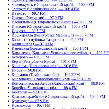
Задонск (Липецкая обл.) — 95,2 FM
Зеленокумск (Ставропольский край) — 100,0 FM
Златоуст (Челябинская обл.) — 106,4 FM
Иваново — 99,7 FM
Ижевск (Удмуртия) — 97,0 FM
Изобильный (Ставропольский край) — 94,8 FM
Ипатово (Ставропольский край) — 105,3 FM
Иркутск — 88,5 FM
Йошкар-Ола (Республика Марий Эл) — 88,7 FM
Казань (Республика Татарстан) — 95,5 FM
Калининград — 97,0 FM
Каневская (Краснодарский край) — 105,1 FM
Карачаевск (Карачаево-Черкесская республика) — 102,3 
Кемерово — 104,3 FM
Керчь (Республика Крым) — 101,8 FM
Кинешма (Ивановская обл.) — 90,8 FM
Киров — 90,8 FM
Кирсанов (Тамбовская обл.) — 102,2 FM
Кисловодск (Ставропольский край) — 95,0 FM
Комсомольск-на-Амуре (Хабаровский край) — 99,9 FM
Копейск (Челябинская обл.) — 88,4 FM
Кострома — 92,0 FM
Красногвардейское (Ставропольский край) — 104,5 FM
Краснодар — 87,9 FM
Красноярск — 95,4 FM