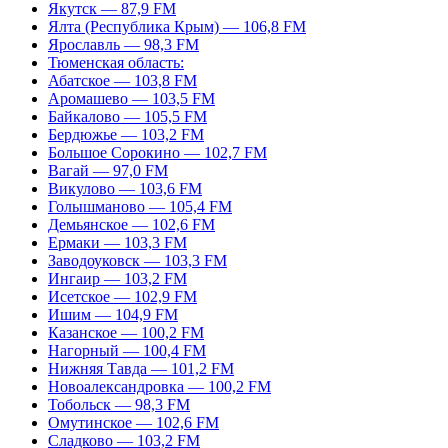
Якутск — 87,9 FM
Ялта (Республика Крым) — 106,8 FM
Ярославль — 98,3 FM
Тюменская область:
Абатское — 103,8 FM
Аромашево — 103,5 FM
Байкалово — 105,5 FM
Бердюжье — 103,2 FM
Большое Сорокино — 102,7 FM
Вагай — 97,0 FM
Викулово — 103,6 FM
Голышманово — 105,4 FM
Демьянское — 102,6 FM
Ермаки — 103,3 FM
Заводоуковск — 103,3 FM
Ингаир — 103,2 FM
Исетское — 102,9 FM
Ишим — 104,9 FM
Казанское — 100,2 FM
Нагорный — 100,4 FM
Нижняя Тавда — 101,2 FM
Новоалександровка — 100,2 FM
Тобольск — 98,3 FM
Омутинское — 102,6 FM
Сладково — 103,2 FM