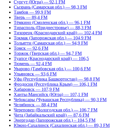
Сургут (Югра) — 92,1 FM
Сызрань (Самарская обл.) — 98,3 FM
Тамбов — 99,9 FM
Тверь — 89,4 FM
Тёмкино (Смоленская обл.) — 96,1 FM
Тирасполь (Приднестровье) — 88,3 FM
Тихорецк (Краснодарский край) — 102,4 FM
Токмак (Запорожская обл.) — 104,9 FM
Тольятти (Самарская обл.) — 94,9 FM
Томск — 92,6 FM
Торжок (Тверская обл.) — 94,7 FM
Туапсе (Краснодарский край) — 106,5
Тюмень — 92,4 FM
Уварово (Тамбовская обл.) — 100,6 FM
Ульяновск — 93,6 FM
Уфа (Республика Башкортостан) — 98,8 FM
Феодосия (Республика Крым) — 106,1 FM
Хабаровск — 107,9 FM
Ханты-Мансийск (Югра) — 107,1 FM
Чебоксары (Чувашская Республика) — 90,3 FM
Челябинск — 88,4 FM
Череповец (Вологодская обл.) — 106,7 FM
Чита (Забайкальский край) — 87,6 FM
Энергодар (Запорожская обл.) – 104,5 FM
Южно-Сахалинск (Сахалинская обл.) — 89,3 FM