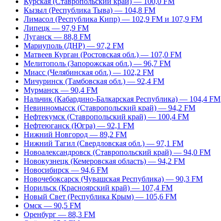
Курская (Ставропольский край) — 100,0 FM
Кызыл (Республика Тыва) — 104,8 FM
Лимасол (Республика Кипр) — 102,9 FM и 107,9 FM
Липецк — 97,9 FM
Луганск — 88,8 FM
Мариуполь (ДНР) — 97,2 FM
Матвеев Курган (Ростовская обл.) — 107,0 FM
Мелитополь (Запорожская обл.) — 96,7 FM
Миасс (Челябинская обл.) — 102,2 FM
Мичуринск (Тамбовская обл.) — 92,4 FM
Мурманск — 90,4 FM
Нальчик (Кабардино-Балкарская Республика) — 104,4 FM
Невинномысск (Ставропольский край) — 94,2 FM
Нефтекумск (Ставропольский край) — 100,4 FM
Нефтеюганск (Югра) — 92,1 FM
Нижний Новгород — 89,2 FM
Нижний Тагил (Свердловская обл.) — 97,1 FM
Новоалександровск (Ставропольский край) — 94,0 FM
Новокузнецк (Кемеровская область) — 94,2 FM
Новосибирск — 94,6 FM
Новочебоксарск (Чувашская Республика) — 90,3 FM
Норильск (Красноярский край) — 107,4 FM
Новый Свет (Республика Крым) — 105,6 FM
Омск — 90,5 FM
Оренбург — 88,3 FM