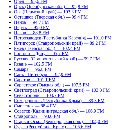
Орёл — 95,6 FM
Орск (Оренбургская обл.) — 95,8 FM
Оса (Пермский край) — 103,3 FM
Осташков (Тверская обл.) — 99,4 FM
Пенза — 94,7 FM
Пермь — 95,0 FM
Псков — 88,8 FM
Петрозаводск (Республика Карелия) — 101,0 FM
Пятигорск (Ставропольский край) — 89,2 FM
Ржев (Тверская обл.) — 102,4 FM
Ростов-на-Дону — 95,7 FM
Русское (Ставропольский край) — 99,7 FM
Рязань — 102,5 FM
Самара — 96,8 FM
Санкт-Петербург — 92,9 FM
Саратов — 101,1 FM
Саргатское (Омская обл.) — 107,5 FM
Светлоград (Ставропольский край) — 103,3 FM
Севастополь — 103,7 FM
Симферополь (Республика Крым) — 89,3 FM
Смоленск — 88,4 FM
Советск (Калининградская обл.) — 106,9 FM
Ставрополь — 93,0 FM
Старый Оскол (Белгородская обл.) — 104,0 FM
Судак (Республика Крым) — 105,6 FM