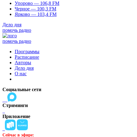
Упорово — 106,8 FM
Черное — 100,3 FM
Ярково — 103,4 FM
Дело дня
помочь радио
помочь радио
Программы
Расписание
Авторы
Дело дня
О нас
Социальные сети
Стриминги
Приложение
Сейчас в эфире: