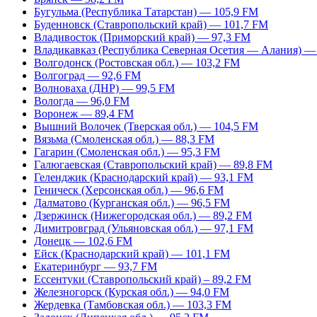
Бугульма (Республика Татарстан) — 105,9 FM
Буденновск (Ставропольский край) — 101,7 FM
Владивосток (Приморский край) — 97,3 FM
Владикавказ (Республика Северная Осетия — Алания) —
Волгодонск (Ростовская обл.) — 103,2 FM
Волгоград — 92,6 FM
Волноваха (ДНР) — 99,5 FM
Вологда — 96,0 FM
Воронеж — 89,4 FM
Вышний Волочек (Тверская обл.) — 104,5 FM
Вязьма (Смоленская обл.) — 88,3 FM
Гагарин (Смоленская обл.) — 95,3 FM
Галюгаевская (Ставропольский край) — 89,8 FM
Геленджик (Краснодарский край) — 93,1 FM
Геническ (Херсонская обл.) — 96,6 FM
Далматово (Курганская обл.) — 96,5 FM
Дзержинск (Нижегородская обл.) — 89,2 FM
Димитровград (Ульяновская обл.) — 97,1 FM
Донецк — 102,6 FM
Ейск (Краснодарский край) — 101,1 FM
Екатеринбург — 93,7 FM
Ессентуки (Ставропольский край) – 89,2 FM
Железногорск (Курская обл.) — 94,0 FM
Жердевка (Тамбовская обл.) — 103,3 FM