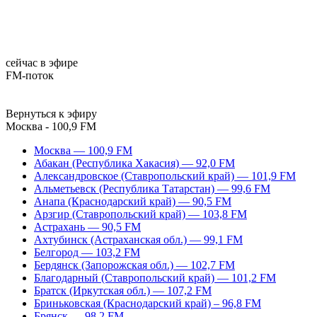
сейчас в эфире
FM-поток
Вернуться к эфиру
Москва - 100,9 FM
Москва — 100,9 FM
Абакан (Республика Хакасия) — 92,0 FM
Александровское (Ставропольский край) — 101,9 FM
Альметьевск (Республика Татарстан) — 99,6 FM
Анапа (Краснодарский край) — 90,5 FM
Арзгир (Ставропольский край) — 103,8 FM
Астрахань — 90,5 FM
Ахтубинск (Астраханская обл.) — 99,1 FM
Белгород — 103,2 FM
Бердянск (Запорожская обл.) — 102,7 FM
Благодарный (Ставропольский край) — 101,2 FM
Братск (Иркутская обл.) — 107,2 FM
Бриньковская (Краснодарский край) – 96,8 FM
Брянск — 98,2 FM