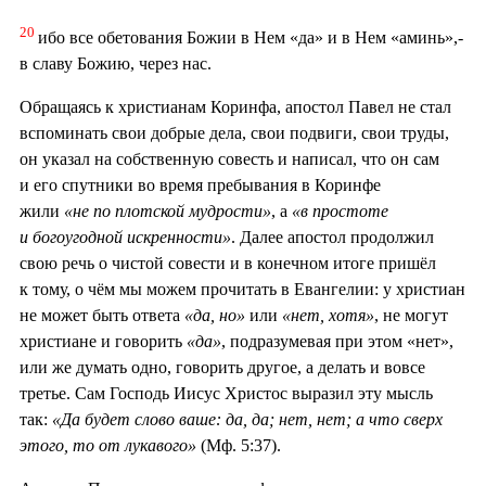
20
ибо все обетования Божии в Нем «да» и в Нем «аминь»,-
в славу Божию, через нас.
Обращаясь к христианам Коринфа, апостол Павел не стал
вспоминать свои добрые дела, свои подвиги, свои труды,
он указал на собственную совесть и написал, что он сам
и его спутники во время пребывания в Коринфе
жили
«не по плотской мудрости»
, а
«в простоте
и богоугодной искренности»
. Далее апостол продолжил
свою речь о чистой совести и в конечном итоге пришёл
к тому, о чём мы можем прочитать в Евангелии: у христиан
не может быть ответа
«да, но»
или
«нет, хотя»
, не могут
христиане и говорить
«да»
, подразумевая при этом «нет»,
или же думать одно, говорить другое, а делать и вовсе
третье. Сам Господь Иисус Христос выразил эту мысль
так:
«Да будет слово ваше: да, да; нет, нет; а что сверх
этого, то от лукавого»
(Мф. 5:37).