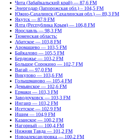
Чита (Забайкальский край) — 87,6 FM
Энергодар (Запорожская обл.) – 104,5 FM
Южно-Сахалинск (Сахалинская обл.) — 89,3 FM
Якутск — 87,9 FM
Ялта (Республика Крым) — 106,8 FM
Ярославль — 98,3 FM
Тюменская область:
Абатское — 103,8 FM
Аромашево — 103,5 FM
Байкалово — 105,5 FM
Бердюжье — 103,2 FM
Большое Сорокино — 102,7 FM
Вагай — 97,0 FM
Викулово — 103,6 FM
Голышманово — 105,4 FM
Демьянское — 102,6 FM
Ермаки — 103,3 FM
Заводоуковск — 103,3 FM
Ингаир — 103,2 FM
Исетское — 102,9 FM
Ишим — 104,9 FM
Казанское — 100,2 FM
Нагорный — 100,4 FM
Нижняя Тавда — 101,2 FM
Новоалександровка — 100,2 FM