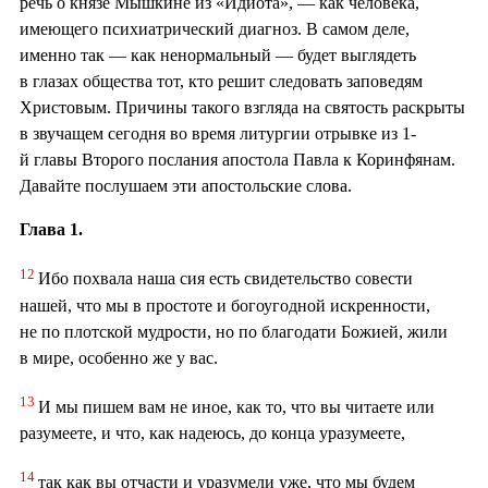
речь о князе Мышкине из «Идиота», — как человека,
имеющего психиатрический диагноз. В самом деле,
именно так — как ненормальный — будет выглядеть
в глазах общества тот, кто решит следовать заповедям
Христовым. Причины такого взгляда на святость раскрыты
в звучащем сегодня во время литургии отрывке из 1-
й главы Второго послания апостола Павла к Коринфянам.
Давайте послушаем эти апостольские слова.
Глава 1.
12
Ибо похвала наша сия есть свидетельство совести
нашей, что мы в простоте и богоугодной искренности,
не по плотской мудрости, но по благодати Божией, жили
в мире, особенно же у вас.
13
И мы пишем вам не иное, как то, что вы читаете или
разумеете, и что, как надеюсь, до конца уразумеете,
14
так как вы отчасти и уразумели уже, что мы будем