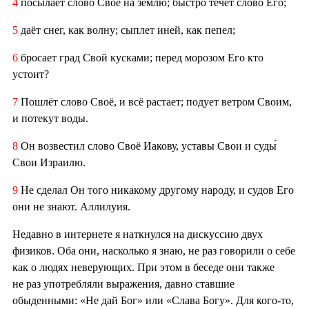
4
посылает слово Своё на землю; быстро течёт слово Его;
5
даёт снег, как волну; сыплет иней, как пепел;
6
бросает град Свой кусками; перед морозом Его кто
устоит?
7
Пошлёт слово Своё, и всё растает; подует ветром Своим,
и потекут воды.
8
Он возвестил слово Своё Иакову, уставы Свои и суды́
Свои Израилю.
9
Не сделал Он того никакому другому народу, и судов Его
они не знают. Аллилуия.
Недавно в интернете я наткнулся на дискуссию двух
физиков. Оба они, насколько я знаю, не раз говорили о себе
как о людях неверующих. При этом в беседе они также
не раз употребляли выражения, давно ставшие
обыденными: «Не дай Бог» или «Слава Богу». Для кого-то,