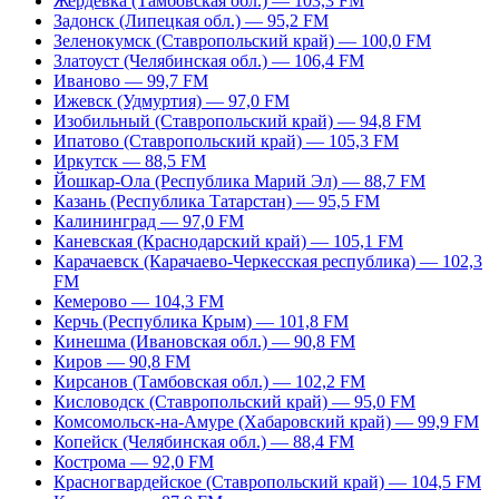
Жердевка (Тамбовская обл.) — 103,3 FM
Задонск (Липецкая обл.) — 95,2 FM
Зеленокумск (Ставропольский край) — 100,0 FM
Златоуст (Челябинская обл.) — 106,4 FM
Иваново — 99,7 FM
Ижевск (Удмуртия) — 97,0 FM
Изобильный (Ставропольский край) — 94,8 FM
Ипатово (Ставропольский край) — 105,3 FM
Иркутск — 88,5 FM
Йошкар-Ола (Республика Марий Эл) — 88,7 FM
Казань (Республика Татарстан) — 95,5 FM
Калининград — 97,0 FM
Каневская (Краснодарский край) — 105,1 FM
Карачаевск (Карачаево-Черкесская республика) — 102,3
FM
Кемерово — 104,3 FM
Керчь (Республика Крым) — 101,8 FM
Кинешма (Ивановская обл.) — 90,8 FM
Киров — 90,8 FM
Кирсанов (Тамбовская обл.) — 102,2 FM
Кисловодск (Ставропольский край) — 95,0 FM
Комсомольск-на-Амуре (Хабаровский край) — 99,9 FM
Копейск (Челябинская обл.) — 88,4 FM
Кострома — 92,0 FM
Красногвардейское (Ставропольский край) — 104,5 FM