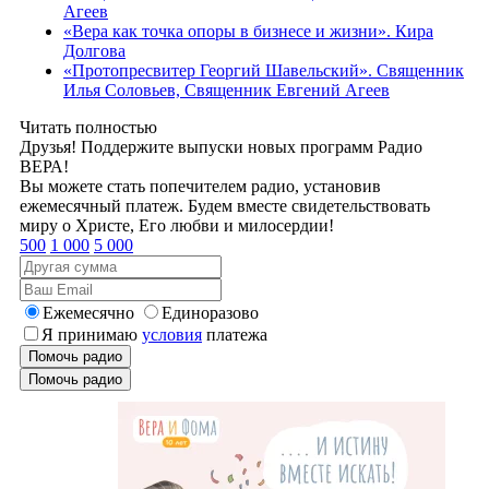
Агеев
«Вера как точка опоры в бизнесе и жизни». Кира
Долгова
«Протопресвитер Георгий Шавельский». Священник
Илья Соловьев, Священник Евгений Агеев
Читать полностью
Друзья! Поддержите выпуски новых программ Радио
ВЕРА!
Вы можете стать попечителем радио, установив
ежемесячный платеж. Будем вместе свидетельствовать
миру о Христе, Его любви и милосердии!
500
1 000
5 000
Ежемесячно
Единоразово
Я принимаю
условия
платежа
Помочь радио
Помочь радио