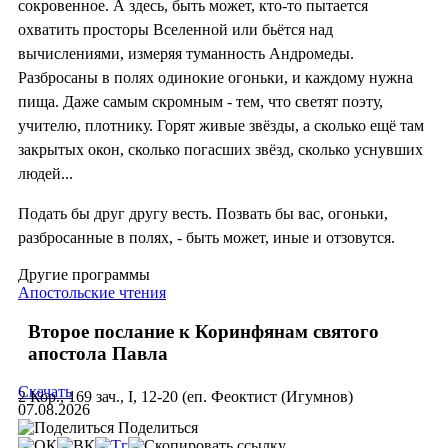
сокровенное. А здесь, быть может, кто-то пытается
охватить просторы Вселенной или бьётся над
вычислениями, измеряя туманность Андромеды.
Разбросаны в полях одинокие огоньки, и каждому нужна
пища. Даже самым скромным - тем, что светят поэту,
учителю, плотнику. Горят живые звёзды, а сколько ещё там
закрытых окон, сколько погасших звёзд, сколько уснувших
людей...
Подать бы друг другу весть. Позвать бы вас, огоньки,
разбросанные в полях, - быть может, иные и отзовутся.
Другие программы
Апостольские чтения
Второе послание к Коринфянам святого
апостола Павла
Скачать
2 Кор., 169 зач., I, 12-20 (еп. Феоктист (Игумнов)
07.08.2026
Поделиться