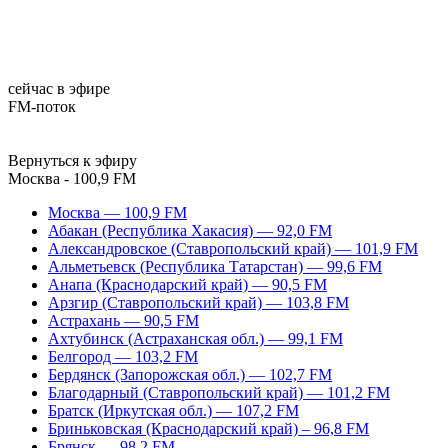
сейчас в эфире
FM-поток
Вернуться к эфиру
Москва - 100,9 FM
Москва — 100,9 FM
Абакан (Республика Хакасия) — 92,0 FM
Александровское (Ставропольский край) — 101,9 FM
Альметьевск (Республика Татарстан) — 99,6 FM
Анапа (Краснодарский край) — 90,5 FM
Арзгир (Ставропольский край) — 103,8 FM
Астрахань — 90,5 FM
Ахтубинск (Астраханская обл.) — 99,1 FM
Белгород — 103,2 FM
Бердянск (Запорожская обл.) — 102,7 FM
Благодарный (Ставропольский край) — 101,2 FM
Братск (Иркутская обл.) — 107,2 FM
Бриньковская (Краснодарский край) – 96,8 FM
Брянск — 98,2 FM