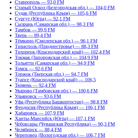
Ставрополь — 93,0 FM
Старый Оскол (Белгородская обл.) — 104,0 FM
Судак (Республика Крым) — 105,6 FM
Сургут (Югра) — 92,1 FM
Сызрань (Самарская обл.) — 98,3 FM
Тамбов — 99,9 FM
Тверь — 89,4 FM
Тёмкино (Смоленская обл.) — 96,1 FM
Тирасполь (Приднестровье) — 88,3 FM
Тихорецк (Краснодарский край) — 102,4 FM
Токмак (Запорожская обл.) — 104,9 FM
Тольятти (Самарская обл.) — 94,9 FM
Томск — 92,6 FM
Торжок (Тверская обл.) — 94,7 FM
Туапсе (Краснодарский край) — 106,5
Тюмень — 92,4 FM
Уварово (Тамбовская обл.) — 100,6 FM
Ульяновск — 93,6 FM
Уфа (Республика Башкортостан) — 98,8 FM
Феодосия (Республика Крым) — 106,1 FM
Хабаровск — 107,9 FM
Ханты-Мансийск (Югра) — 107,1 FM
Чебоксары (Чувашская Республика) — 90,3 FM
Челябинск — 88,4 FM
Череповец (Вологодская обл.) — 106,7 FM