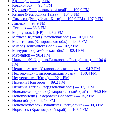
Краснодар — 87,9 FM
Красноярск — 95,4 FM
Курская (Ставропольский край) — 100,0 FM
Кызыл (Республика Тыва) — 104,8 FM
Лимасол (Республика Кипр) — 102,9 FM и 107,9 FM
Липецк — 97,9 FM
Луганск — 88,8 FM
Мариуполь (ДНР) — 97,2 FM
Матвеев Курган (Ростовская обл.) — 107,0 FM
Мелитополь (Запорожская обл.) — 96,7 FM
Миасс (Челябинская обл.) — 102,2 FM
Мичуринск (Тамбовская обл.) — 92,4 FM
Мурманск — 90,4 FM
Нальчик (Кабардино-Балкарская Республика) — 104,4
FM
Невинномысск (Ставропольский край) — 94,2 FM
Нефтекумск (Ставропольский край) — 100,4 FM
Нефтеюганск (Югра) — 92,1 FM
Нижний Новгород — 89,2 FM
Нижний Тагил (Свердловская обл.) — 97,1 FM
Новоалександровск (Ставропольский край) — 94,0 FM
Новокузнецк (Кемеровская область) — 94,2 FM
Новосибирск — 94,6 FM
Новочебоксарск (Чувашская Республика) — 90,3 FM
Норильск (Красноярский край) — 107,4 FM