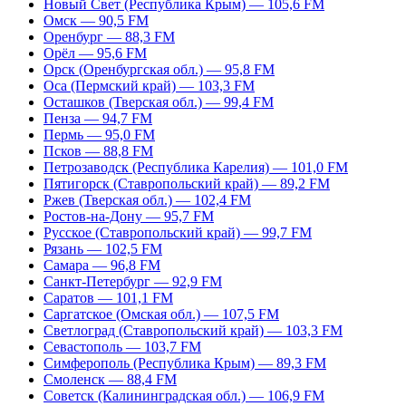
Новый Свет (Республика Крым) — 105,6 FM
Омск — 90,5 FM
Оренбург — 88,3 FM
Орёл — 95,6 FM
Орск (Оренбургская обл.) — 95,8 FM
Оса (Пермский край) — 103,3 FM
Осташков (Тверская обл.) — 99,4 FM
Пенза — 94,7 FM
Пермь — 95,0 FM
Псков — 88,8 FM
Петрозаводск (Республика Карелия) — 101,0 FM
Пятигорск (Ставропольский край) — 89,2 FM
Ржев (Тверская обл.) — 102,4 FM
Ростов-на-Дону — 95,7 FM
Русское (Ставропольский край) — 99,7 FM
Рязань — 102,5 FM
Самара — 96,8 FM
Санкт-Петербург — 92,9 FM
Саратов — 101,1 FM
Саргатское (Омская обл.) — 107,5 FM
Светлоград (Ставропольский край) — 103,3 FM
Севастополь — 103,7 FM
Симферополь (Республика Крым) — 89,3 FM
Смоленск — 88,4 FM
Советск (Калининградская обл.) — 106,9 FM