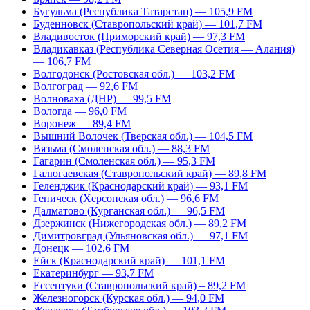
Бугульма (Республика Татарстан) — 105,9 FM
Буденновск (Ставропольский край) — 101,7 FM
Владивосток (Приморский край) — 97,3 FM
Владикавказ (Республика Северная Осетия — Алания)
— 106,7 FM
Волгодонск (Ростовская обл.) — 103,2 FM
Волгоград — 92,6 FM
Волноваха (ДНР) — 99,5 FM
Вологда — 96,0 FM
Воронеж — 89,4 FM
Вышний Волочек (Тверская обл.) — 104,5 FM
Вязьма (Смоленская обл.) — 88,3 FM
Гагарин (Смоленская обл.) — 95,3 FM
Галюгаевская (Ставропольский край) — 89,8 FM
Геленджик (Краснодарский край) — 93,1 FM
Геническ (Херсонская обл.) — 96,6 FM
Далматово (Курганская обл.) — 96,5 FM
Дзержинск (Нижегородская обл.) — 89,2 FM
Димитровград (Ульяновская обл.) — 97,1 FM
Донецк — 102,6 FM
Ейск (Краснодарский край) — 101,1 FM
Екатеринбург — 93,7 FM
Ессентуки (Ставропольский край) – 89,2 FM
Железногорск (Курская обл.) — 94,0 FM