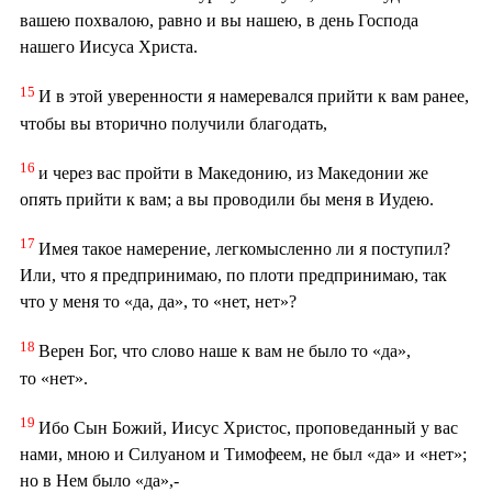
вашею похвалою, равно и вы нашею, в день Господа
нашего Иисуса Христа.
15
И в этой уверенности я намеревался прийти к вам ранее,
чтобы вы вторично получили благодать,
16
и через вас пройти в Македонию, из Македонии же
опять прийти к вам; а вы проводили бы меня в Иудею.
17
Имея такое намерение, легкомысленно ли я поступил?
Или, что я предпринимаю, по плоти предпринимаю, так
что у меня то «да, да», то «нет, нет»?
18
Верен Бог, что слово наше к вам не было то «да»,
то «нет».
19
Ибо Сын Божий, Иисус Христос, проповеданный у вас
нами, мною и Силуаном и Тимофеем, не был «да» и «нет»;
но в Нем было «да»,-