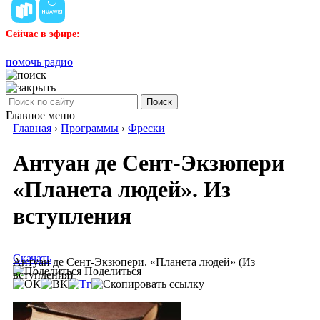
Сейчас в эфире:
помочь радио
Поиск
Главное меню
Главная
›
Программы
›
Фрески
Антуан де Сент-Экзюпери
«Планета людей». Из
вступления
Скачать
Антуан де Сент-Экзюпери. «Планета людей» (Из
Поделиться
вступления)