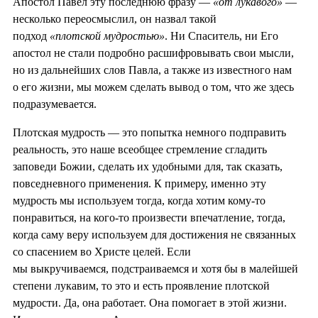
Апостол Павел эту последнюю фразу —
«от лукавого»
—
несколько переосмыслил, он назвал такой
подход
«плотской мудростью»
. Ни Спаситель, ни Его
апостол не стали подробно расшифровывать свои мысли,
но из дальнейших слов Павла, а также из известного нам
о его жизни, мы можем сделать вывод о том, что же здесь
подразумевается.
Плотская мудрость — это попытка немного подправить
реальность, это наше всеобщее стремление сгладить
заповеди Божии, сделать их удобными для, так сказать,
повседневного применения. К примеру, именно эту
мудрость мы используем тогда, когда хотим кому-то
понравиться, на кого-то произвести впечатление, тогда,
когда саму веру используем для достижения не связанных
со спасением во Христе целей. Если
мы выкручиваемся, подстраиваемся и хотя бы в малейшей
степени лукавим, то это и есть проявление плотской
мудрости. Да, она работает. Она помогает в этой жизни.