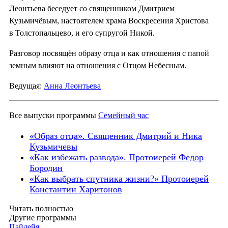
Леонтьева беседует со священником Дмитрием
Кузьмичёвым, настоятелем храма Воскресения Христова
в Толстопальцево, и его супругой Никой.
Разговор посвящён образу отца и как отношения с папой
земным влияют на отношения с Отцом Небесным.
Ведущая:
Анна Леонтьева
Все выпуски программы
Семейный час
«Образ отца». Священник Дмитрий и Ника
Кузьмичевы
«Как избежать развода». Протоиерей Федор
Бородин
«Как выбрать спутника жизни?» Протоиерей
Константин Харитонов
Читать полностью
Другие программы
Пайдейя