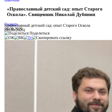
«Православный детский сад: опыт Старого
Оскола». Священник Николай Дубинин
Скачать
Православный детский сад: опыт Старого Оскола
08.08.2026
(08.08.2026)
Поделиться