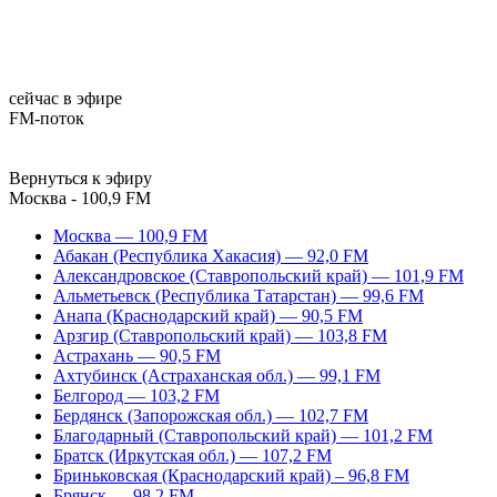
сейчас в эфире
FM-поток
Вернуться к эфиру
Москва - 100,9 FM
Москва — 100,9 FM
Абакан (Республика Хакасия) — 92,0 FM
Александровское (Ставропольский край) — 101,9 FM
Альметьевск (Республика Татарстан) — 99,6 FM
Анапа (Краснодарский край) — 90,5 FM
Арзгир (Ставропольский край) — 103,8 FM
Астрахань — 90,5 FM
Ахтубинск (Астраханская обл.) — 99,1 FM
Белгород — 103,2 FM
Бердянск (Запорожская обл.) — 102,7 FM
Благодарный (Ставропольский край) — 101,2 FM
Братск (Иркутская обл.) — 107,2 FM
Бриньковская (Краснодарский край) – 96,8 FM
Брянск — 98,2 FM