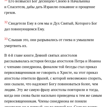
Его возвысил Бог десницею Своею в Начальника
и Спасителя, дабы дать Израилю покаяние и прощение
грехов.
32
Свидетели Ему в сем мы и Дух Святый, Которого Бог
дал повинующимся Ему.
33
Слышав это, они разрывались от гнева и умышляли
умертвить их.
В 4-й главе книги Деяний святых апостолов
рассказывалась история беседы апостолов Петра и Иоанна
с членами синедриона, финалом той беседы стал приказ
первосвященников не говорить о Христе, на этот приказ
апостолы ответили фразой, с которой невозможно спорить,
они сказали, что надлежит Богу повиноваться более, чем
людям. Эту же самую фразу апостолы повторили и тогда,
когда они снова были насильно приведены к тем же самым
первосвященникам. Члены синедриона не поняли
апостолов ни в первый, ни во второй раз. Судя по всему,