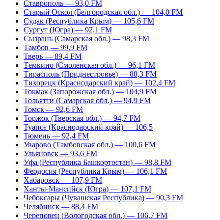
Ставрополь — 93,0 FM
Старый Оскол (Белгородская обл.) — 104,0 FM
Судак (Республика Крым) — 105,6 FM
Сургут (Югра) — 92,1 FM
Сызрань (Самарская обл.) — 98,3 FM
Тамбов — 99,9 FM
Тверь — 89,4 FM
Тёмкино (Смоленская обл.) — 96,1 FM
Тирасполь (Приднестровье) — 88,3 FM
Тихорецк (Краснодарский край) — 102,4 FM
Токмак (Запорожская обл.) — 104,9 FM
Тольятти (Самарская обл.) — 94,9 FM
Томск — 92,6 FM
Торжок (Тверская обл.) — 94,7 FM
Туапсе (Краснодарский край) — 106,5
Тюмень — 92,4 FM
Уварово (Тамбовская обл.) — 100,6 FM
Ульяновск — 93,6 FM
Уфа (Республика Башкортостан) — 98,8 FM
Феодосия (Республика Крым) — 106,1 FM
Хабаровск — 107,9 FM
Ханты-Мансийск (Югра) — 107,1 FM
Чебоксары (Чувашская Республика) — 90,3 FM
Челябинск — 88,4 FM
Череповец (Вологодская обл.) — 106,7 FM