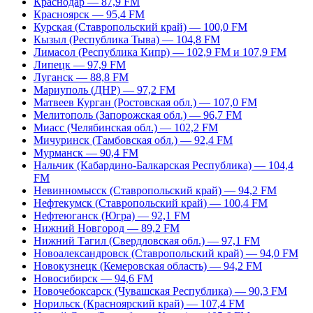
Краснодар — 87,9 FM
Красноярск — 95,4 FM
Курская (Ставропольский край) — 100,0 FM
Кызыл (Республика Тыва) — 104,8 FM
Лимасол (Республика Кипр) — 102,9 FM и 107,9 FM
Липецк — 97,9 FM
Луганск — 88,8 FM
Мариуполь (ДНР) — 97,2 FM
Матвеев Курган (Ростовская обл.) — 107,0 FM
Мелитополь (Запорожская обл.) — 96,7 FM
Миасс (Челябинская обл.) — 102,2 FM
Мичуринск (Тамбовская обл.) — 92,4 FM
Мурманск — 90,4 FM
Нальчик (Кабардино-Балкарская Республика) — 104,4
FM
Невинномысск (Ставропольский край) — 94,2 FM
Нефтекумск (Ставропольский край) — 100,4 FM
Нефтеюганск (Югра) — 92,1 FM
Нижний Новгород — 89,2 FM
Нижний Тагил (Свердловская обл.) — 97,1 FM
Новоалександровск (Ставропольский край) — 94,0 FM
Новокузнецк (Кемеровская область) — 94,2 FM
Новосибирск — 94,6 FM
Новочебоксарск (Чувашская Республика) — 90,3 FM
Норильск (Красноярский край) — 107,4 FM