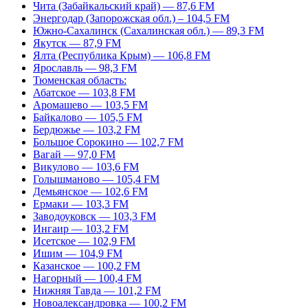
Чита (Забайкальский край) — 87,6 FM
Энергодар (Запорожская обл.) – 104,5 FM
Южно-Сахалинск (Сахалинская обл.) — 89,3 FM
Якутск — 87,9 FM
Ялта (Республика Крым) — 106,8 FM
Ярославль — 98,3 FM
Тюменская область:
Абатское — 103,8 FM
Аромашево — 103,5 FM
Байкалово — 105,5 FM
Бердюжье — 103,2 FM
Большое Сорокино — 102,7 FM
Вагай — 97,0 FM
Викулово — 103,6 FM
Голышманово — 105,4 FM
Демьянское — 102,6 FM
Ермаки — 103,3 FM
Заводоуковск — 103,3 FM
Ингаир — 103,2 FM
Исетское — 102,9 FM
Ишим — 104,9 FM
Казанское — 100,2 FM
Нагорный — 100,4 FM
Нижняя Тавда — 101,2 FM
Новоалександровка — 100,2 FM