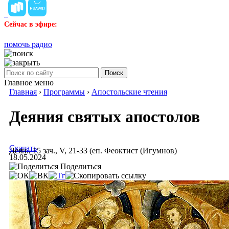
Сейчас в эфире:
помочь радио
Поиск
Главное меню
Главная
›
Программы
›
Апостольские чтения
Деяния святых апостолов
Скачать
Деян., 15 зач., V, 21-33 (еп. Феоктист (Игумнов)
18.05.2024
Поделиться