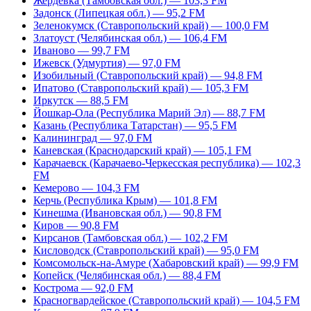
Жердевка (Тамбовская обл.) — 103,3 FM
Задонск (Липецкая обл.) — 95,2 FM
Зеленокумск (Ставропольский край) — 100,0 FM
Златоуст (Челябинская обл.) — 106,4 FM
Иваново — 99,7 FM
Ижевск (Удмуртия) — 97,0 FM
Изобильный (Ставропольский край) — 94,8 FM
Ипатово (Ставропольский край) — 105,3 FM
Иркутск — 88,5 FM
Йошкар-Ола (Республика Марий Эл) — 88,7 FM
Казань (Республика Татарстан) — 95,5 FM
Калининград — 97,0 FM
Каневская (Краснодарский край) — 105,1 FM
Карачаевск (Карачаево-Черкесская республика) — 102,3
FM
Кемерово — 104,3 FM
Керчь (Республика Крым) — 101,8 FM
Кинешма (Ивановская обл.) — 90,8 FM
Киров — 90,8 FM
Кирсанов (Тамбовская обл.) — 102,2 FM
Кисловодск (Ставропольский край) — 95,0 FM
Комсомольск-на-Амуре (Хабаровский край) — 99,9 FM
Копейск (Челябинская обл.) — 88,4 FM
Кострома — 92,0 FM
Красногвардейское (Ставропольский край) — 104,5 FM