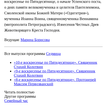
воскресенье по Пятидесятнице, о начале Успенского поста,
о днях памяти великомученика и целителя Пантелеимона,
Смоленской иконы Божией Матери («Одигитрия»),
мученика Иоанна Воина, священномученика Вениамина
(митрополита Петроградского), Изнесения Честных Древ
Животворящего Креста Господня.
Ведущая:
Марина Борисова
Все выпуски программы
Седмица
«10-е воскресенье по Пятидесятнице». Священник
Стахий Колотвин
«9-е воскресенье по Пятидесятнице». Священник
Стахий Колотвин
«8-е воскресенье по Пятидесятнице». Протоиерей
Максим Первозванский
Читать полностью
Другие программы
Семейный час