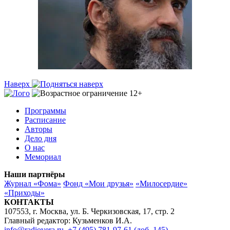
Наверх
Программы
Расписание
Авторы
Дело дня
О нас
Мемориал
Наши партнёры
Журнал «Фома»
Фонд «Мои друзья»
«Милосердие»
«Приходы»
КОНТАКТЫ
107553, г. Москва, ул. Б. Черкизовская, 17, стр. 2
Главный редактор: Кузьменков И.А.
info@radiovera.ru
,
+7 (495) 781-97-61 (доб. 145)