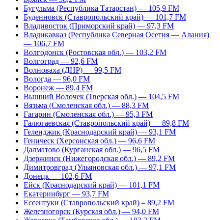
Бугульма (Республика Татарстан) — 105,9 FM
Буденновск (Ставропольский край) — 101,7 FM
Владивосток (Приморский край) — 97,3 FM
Владикавказ (Республика Северная Осетия — Алания)
— 106,7 FM
Волгодонск (Ростовская обл.) — 103,2 FM
Волгоград — 92,6 FM
Волноваха (ДНР) — 99,5 FM
Вологда — 96,0 FM
Воронеж — 89,4 FM
Вышний Волочек (Тверская обл.) — 104,5 FM
Вязьма (Смоленская обл.) — 88,3 FM
Гагарин (Смоленская обл.) — 95,3 FM
Галюгаевская (Ставропольский край) — 89,8 FM
Геленджик (Краснодарский край) — 93,1 FM
Геническ (Херсонская обл.) — 96,6 FM
Далматово (Курганская обл.) — 96,5 FM
Дзержинск (Нижегородская обл.) — 89,2 FM
Димитровград (Ульяновская обл.) — 97,1 FM
Донецк — 102,6 FM
Ейск (Краснодарский край) — 101,1 FM
Екатеринбург — 93,7 FM
Ессентуки (Ставропольский край) – 89,2 FM
Железногорск (Курская обл.) — 94,0 FM