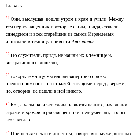
Глава 5.
21
Они, выслушав, вошли утром в храм и учили. Между
тем первосвященник и которые с ним, придя, созвали
синедрион и всех старейшин из сынов Израилевых
и послали в темницу привести
Апостолов.
22
Но служители, придя, не нашли их в темнице и,
возвратившись, донесли,
23
говоря: темницу мы нашли запертою со всею
предосторожностью и стражей стоящими перед дверями;
но, отворив, не нашли в ней никого.
24
Когда услышали эти слова первосвященник, начальник
стражи и
прочие
первосвященники, недоумевали, что бы
это значило.
25
Пришел же некто и донес им, говоря: вот, мужи, которых