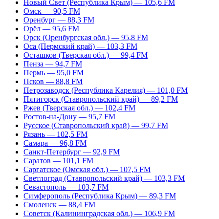
Новый Свет (Республика Крым) — 105,6 FM
Омск — 90,5 FM
Оренбург — 88,3 FM
Орёл — 95,6 FM
Орск (Оренбургская обл.) — 95,8 FM
Оса (Пермский край) — 103,3 FM
Осташков (Тверская обл.) — 99,4 FM
Пенза — 94,7 FM
Пермь — 95,0 FM
Псков — 88,8 FM
Петрозаводск (Республика Карелия) — 101,0 FM
Пятигорск (Ставропольский край) — 89,2 FM
Ржев (Тверская обл.) — 102,4 FM
Ростов-на-Дону — 95,7 FM
Русское (Ставропольский край) — 99,7 FM
Рязань — 102,5 FM
Самара — 96,8 FM
Санкт-Петербург — 92,9 FM
Саратов — 101,1 FM
Саргатское (Омская обл.) — 107,5 FM
Светлоград (Ставропольский край) — 103,3 FM
Севастополь — 103,7 FM
Симферополь (Республика Крым) — 89,3 FM
Смоленск — 88,4 FM
Советск (Калининградская обл.) — 106,9 FM