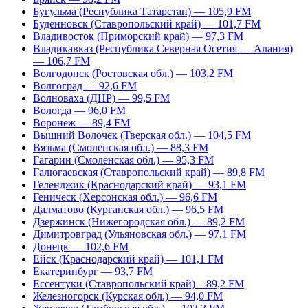
Бугульма (Республика Татарстан) — 105,9 FM
Буденновск (Ставропольский край) — 101,7 FM
Владивосток (Приморский край) — 97,3 FM
Владикавказ (Республика Северная Осетия — Алания)
— 106,7 FM
Волгодонск (Ростовская обл.) — 103,2 FM
Волгоград — 92,6 FM
Волноваха (ДНР) — 99,5 FM
Вологда — 96,0 FM
Воронеж — 89,4 FM
Вышний Волочек (Тверская обл.) — 104,5 FM
Вязьма (Смоленская обл.) — 88,3 FM
Гагарин (Смоленская обл.) — 95,3 FM
Галюгаевская (Ставропольский край) — 89,8 FM
Геленджик (Краснодарский край) — 93,1 FM
Геническ (Херсонская обл.) — 96,6 FM
Далматово (Курганская обл.) — 96,5 FM
Дзержинск (Нижегородская обл.) — 89,2 FM
Димитровград (Ульяновская обл.) — 97,1 FM
Донецк — 102,6 FM
Ейск (Краснодарский край) — 101,1 FM
Екатеринбург — 93,7 FM
Ессентуки (Ставропольский край) – 89,2 FM
Железногорск (Курская обл.) — 94,0 FM