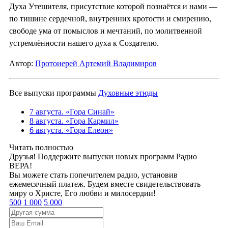
Духа Утешителя, присутствие которой познаётся и нами —
по тишине сердечной, внутренних кротости и смирению,
свободе ума от помыслов и мечтаний, по молитвенной
устремлённости нашего духа к Создателю.
Автор:
Протоиерей Артемий Владимиров
Все выпуски программы
Духовные этюды
7 августа. «Гора Синай»
8 августа. «Гора Кармил»
6 августа. «Гора Елеон»
Читать полностью
Друзья! Поддержите выпуски новых программ Радио
ВЕРА!
Вы можете стать попечителем радио, установив
ежемесячный платеж. Будем вместе свидетельствовать
миру о Христе, Его любви и милосердии!
500
1 000
5 000