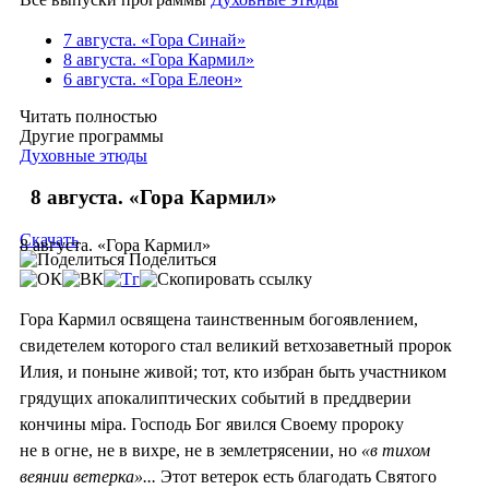
7 августа. «Гора Синай»
8 августа. «Гора Кармил»
6 августа. «Гора Елеон»
Читать полностью
Другие программы
Духовные этюды
8 августа. «Гора Кармил»
Скачать
8 августа. «Гора Кармил»
Поделиться
Гора Кармил освящена таинственным богоявлением,
свидетелем которого стал великий ветхозаветный пророк
Илия, и поныне живой; тот, кто избран быть участником
грядущих апокалиптических событий в преддверии
кончины мiра. Господь Бог явился Своему пророку
не в огне, не в вихре, не в землетрясении, но
«в тихом
веянии ветерка»...
Этот ветерок есть благодать Святого