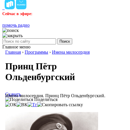
Сейчас в эфире:
помочь радио
Поиск
Главное меню
Главная
›
Программы
›
Имена милосердия
Принц Пётр
Ольденбургский
Скачать
Имена милосердия. Принц Пётр Ольденбургский.
Поделиться