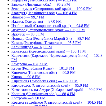
Жердевка (Тамбовская обл.) — 103,3 FM
Задонск (Липецкая обл.) — 95,2 FM
Зеленокумск (Ставропольский край) — 100,0 FM
Златоуст (Челябинская обл.) — 106,4 FM
Иваново — 99,7 FM
Ижевск (Удмуртия) — 97,0 FM
Изобильный (Ставропольский край) — 94,8 FM
Ипатово (Ставропольский край) — 105,3 FM
Иркутск — 88,5 FM
Йошкар-Ола (Республика Марий Эл) — 88,7 FM
Казань (Республика Татарстан) — 95,5 FM
Калининград — 97,0 FM
Каневская (Краснодарский край) — 105,1 FM
Карачаевск (Карачаево-Черкесская республика) — 102,3
FM
Кемерово — 104,3 FM
Керчь (Республика Крым) — 101,8 FM
Кинешма (Ивановская обл.) — 90,8 FM
Киров — 90,8 FM
Кирсанов (Тамбовская обл.) — 102,2 FM
Кисловодск (Ставропольский край) — 95,0 FM
Комсомольск-на-Амуре (Хабаровский край) — 99,9 FM
Копейск (Челябинская обл.) — 88,4 FM
Кострома — 92,0 FM
Красногвардейское (Ставропольский край) — 104,5 FM