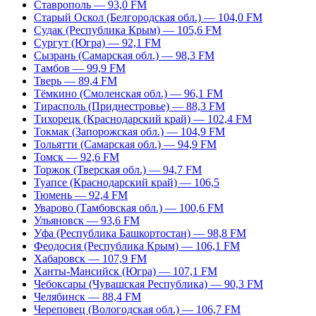
Ставрополь — 93,0 FM
Старый Оскол (Белгородская обл.) — 104,0 FM
Судак (Республика Крым) — 105,6 FM
Сургут (Югра) — 92,1 FM
Сызрань (Самарская обл.) — 98,3 FM
Тамбов — 99,9 FM
Тверь — 89,4 FM
Тёмкино (Смоленская обл.) — 96,1 FM
Тирасполь (Приднестровье) — 88,3 FM
Тихорецк (Краснодарский край) — 102,4 FM
Токмак (Запорожская обл.) — 104,9 FM
Тольятти (Самарская обл.) — 94,9 FM
Томск — 92,6 FM
Торжок (Тверская обл.) — 94,7 FM
Туапсе (Краснодарский край) — 106,5
Тюмень — 92,4 FM
Уварово (Тамбовская обл.) — 100,6 FM
Ульяновск — 93,6 FM
Уфа (Республика Башкортостан) — 98,8 FM
Феодосия (Республика Крым) — 106,1 FM
Хабаровск — 107,9 FM
Ханты-Мансийск (Югра) — 107,1 FM
Чебоксары (Чувашская Республика) — 90,3 FM
Челябинск — 88,4 FM
Череповец (Вологодская обл.) — 106,7 FM