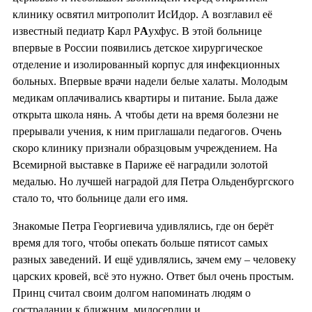
клинику освятил митрополит ИсИдор. А возглавил её
известный педиатр Карл Р
А
ухфус. В этой больнице
впервые в России появились детское хирургическое
отделение и изолированный корпус для инфекционных
больных. Впервые врачи надели белые халаты. Молодым
медикам оплачивались квартиры и питание. Была даже
открыта школа нянь. А чтобы дети на время болезни не
прерывали учения, к ним приглашали педагогов. Очень
скоро клинику признали образцовым учреждением. На
Всемирной выставке в Париже её наградили золотой
медалью. Но лучшей наградой для Петра Ольденбургского
стало то, что больнице дали его имя.
Знакомые Петра Георгиевича удивлялись, где он берёт
время для того, чтобы опекать больше пятисот самых
разных заведений. И ещё удивлялись, зачем ему – человеку
царских кровей, всё это нужно. Ответ был очень простым.
Принц считал своим долгом напоминать людям о
сострадании к ближним, милосердии и