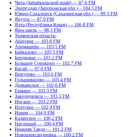
Чита (Забайкальский край) — 87,6 FM
Энергодар (Запорожская обл.) – 104,5 FM
Южно-Сахалинск (Сахалинская обл.) — 89,3 FM
Якутск — 87,9 FM
Ялта (Республика Крым) — 106,8 FM
Ярославль — 98,3 FM
Тюменская область:
Абатское — 103,8 FM
Аромашево — 103,5 FM
Байкалово — 105,5 FM
Бердюжье — 103,2 FM
Большое Сорокино — 102,7 FM
Вагай — 97,0 FM
Викулово — 103,6 FM
Голышманово — 105,4 FM
Демьянское — 102,6 FM
Ермаки — 103,3 FM
Заводоуковск — 103,3 FM
Ингаир — 103,2 FM
Исетское — 102,9 FM
Ишим — 104,9 FM
Казанское — 100,2 FM
Нагорный — 100,4 FM
Нижняя Тавда — 101,2 FM
Новоалександровка — 100,2 FM