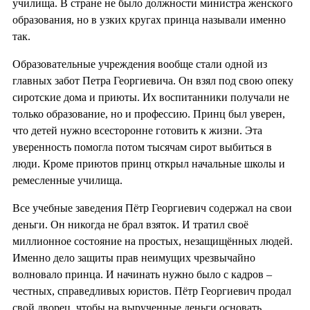
училища. В стране не было должности министра женского
образования, но в узких кругах принца называли именно
так.
Образовательные учреждения вообще стали одной из
главных забот Петра Георгиевича. Он взял под свою опеку
сиротские дома и приюты. Их воспитанники получали не
только образование, но и профессию. Принц был уверен,
что детей нужно всесторонне готовить к жизни. Эта
уверенность помогла потом тысячам сирот выбиться в
люди. Кроме приютов принц открыл начальные школы и
ремесленные училища.
Все учебные заведения Пётр Георгиевич содержал на свои
деньги. Он никогда не брал взяток. И тратил своё
миллионное состояние на простых, незащищённых людей.
Именно дело защиты прав неимущих чрезвычайно
волновало принца. И начинать нужно было с кадров –
честных, справедливых юристов. Пётр Георгиевич продал
свой дворец, чтобы на вырученные деньги основать