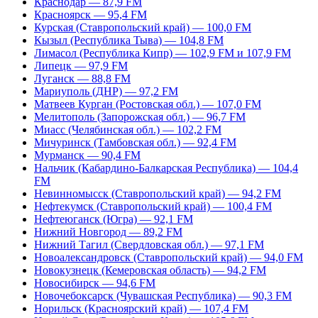
Краснодар — 87,9 FM
Красноярск — 95,4 FM
Курская (Ставропольский край) — 100,0 FM
Кызыл (Республика Тыва) — 104,8 FM
Лимасол (Республика Кипр) — 102,9 FM и 107,9 FM
Липецк — 97,9 FM
Луганск — 88,8 FM
Мариуполь (ДНР) — 97,2 FM
Матвеев Курган (Ростовская обл.) — 107,0 FM
Мелитополь (Запорожская обл.) — 96,7 FM
Миасс (Челябинская обл.) — 102,2 FM
Мичуринск (Тамбовская обл.) — 92,4 FM
Мурманск — 90,4 FM
Нальчик (Кабардино-Балкарская Республика) — 104,4
FM
Невинномысск (Ставропольский край) — 94,2 FM
Нефтекумск (Ставропольский край) — 100,4 FM
Нефтеюганск (Югра) — 92,1 FM
Нижний Новгород — 89,2 FM
Нижний Тагил (Свердловская обл.) — 97,1 FM
Новоалександровск (Ставропольский край) — 94,0 FM
Новокузнецк (Кемеровская область) — 94,2 FM
Новосибирск — 94,6 FM
Новочебоксарск (Чувашская Республика) — 90,3 FM
Норильск (Красноярский край) — 107,4 FM