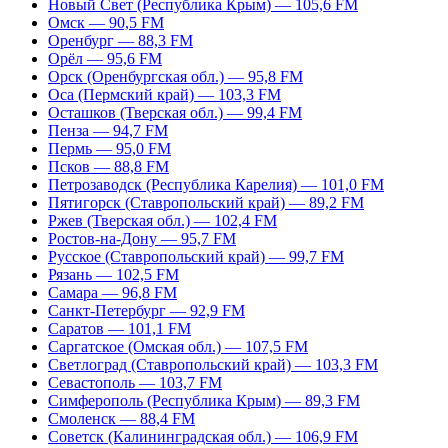
Новый Свет (Республика Крым) — 105,6 FM
Омск — 90,5 FM
Оренбург — 88,3 FM
Орёл — 95,6 FM
Орск (Оренбургская обл.) — 95,8 FM
Оса (Пермский край) — 103,3 FM
Осташков (Тверская обл.) — 99,4 FM
Пенза — 94,7 FM
Пермь — 95,0 FM
Псков — 88,8 FM
Петрозаводск (Республика Карелия) — 101,0 FM
Пятигорск (Ставропольский край) — 89,2 FM
Ржев (Тверская обл.) — 102,4 FM
Ростов-на-Дону — 95,7 FM
Русское (Ставропольский край) — 99,7 FM
Рязань — 102,5 FM
Самара — 96,8 FM
Санкт-Петербург — 92,9 FM
Саратов — 101,1 FM
Саргатское (Омская обл.) — 107,5 FM
Светлоград (Ставропольский край) — 103,3 FM
Севастополь — 103,7 FM
Симферополь (Республика Крым) — 89,3 FM
Смоленск — 88,4 FM
Советск (Калининградская обл.) — 106,9 FM