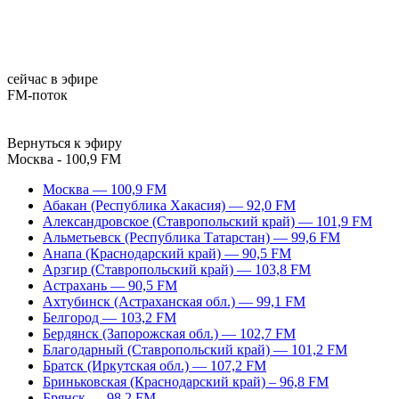
сейчас в эфире
FM-поток
Вернуться к эфиру
Москва - 100,9 FM
Москва — 100,9 FM
Абакан (Республика Хакасия) — 92,0 FM
Александровское (Ставропольский край) — 101,9 FM
Альметьевск (Республика Татарстан) — 99,6 FM
Анапа (Краснодарский край) — 90,5 FM
Арзгир (Ставропольский край) — 103,8 FM
Астрахань — 90,5 FM
Ахтубинск (Астраханская обл.) — 99,1 FM
Белгород — 103,2 FM
Бердянск (Запорожская обл.) — 102,7 FM
Благодарный (Ставропольский край) — 101,2 FM
Братск (Иркутская обл.) — 107,2 FM
Бриньковская (Краснодарский край) – 96,8 FM
Брянск — 98,2 FM