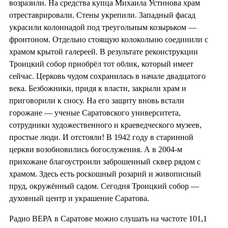
возразили. На средства купца Михаила Устинова храм
отреставрировали. Стены укрепили. Западный фасад
украсили колоннадой под треугольным козырьком —
фронтоном. Отдельно стоящую колокольню соединили с
храмом крытой галереей. В результате реконструкции
Троицкий собор приобрёл тот облик, который имеет
сейчас. Церковь чудом сохранилась в начале двадцатого
века. Безбожники, придя к власти, закрыли храм и
приговорили к сносу. На его защиту вновь встали
горожане — ученые Саратовского университета,
сотрудники художественного и краеведческого музеев,
простые люди. И отстояли! В 1942 году в старинной
церкви возобновились богослужения. А в 2004-м
прихожане благоустроили заброшенный сквер рядом с
храмом. Здесь есть роскошный розарий и живописный
пруд, окружённый садом. Сегодня Троицкий собор —
духовный центр и украшение Саратова.
Радио ВЕРА в Саратове можно слушать на частоте 101,1