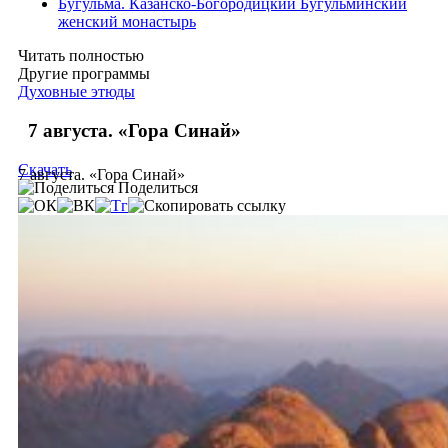
Бугульма. Казанско-Богородицкий Бугульминский
женский монастырь
Читать полностью
Другие программы
Духовные этюды
7 августа. «Гора Синай»
Скачать
7 августа. «Гора Синай»
Поделиться