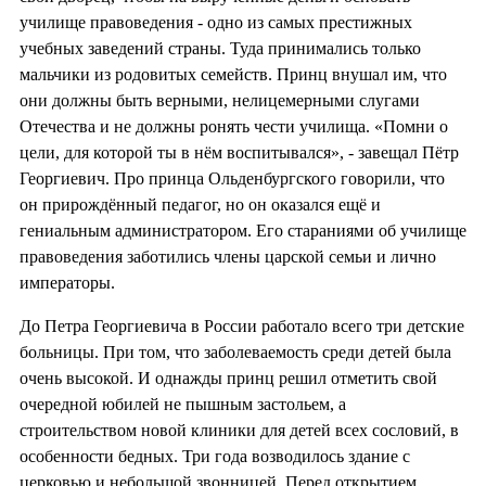
училище правоведения - одно из самых престижных
учебных заведений страны. Туда принимались только
мальчики из родовитых семейств. Принц внушал им, что
они должны быть верными, нелицемерными слугами
Отечества и не должны ронять чести училища. «Помни о
цели, для которой ты в нём воспитывался», - завещал Пётр
Георгиевич. Про принца Ольденбургского говорили, что
он прирождённый педагог, но он оказался ещё и
гениальным администратором. Его стараниями об училище
правоведения заботились члены царской семьи и лично
императоры.
До Петра Георгиевича в России работало всего три детские
больницы. При том, что заболеваемость среди детей была
очень высокой. И однажды принц решил отметить свой
очередной юбилей не пышным застольем, а
строительством новой клиники для детей всех сословий, в
особенности бедных. Три года возводилось здание с
церковью и небольшой звонницей. Перед открытием