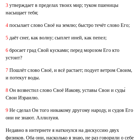
3
утверждает в пределах твоих мир; туком пшеницы
насыщает тебя;
4
посылает слово Своё на землю; быстро течёт слово Его;
5
даёт снег, как волну; сыплет иней, как пепел;
6
бросает град Свой кусками; перед морозом Его кто
устоит?
7
Пошлёт слово Своё, и всё растает; подует ветром Своим,
и потекут воды.
8
Он возвестил слово Своё Иакову, уставы Свои и суды́
Свои Израилю.
9
Не сделал Он того никакому другому народу, и судов Его
они не знают. Аллилуия.
Недавно в интернете я наткнулся на дискуссию двух
физиков. Оба они, насколько я знаю, не раз говорили о себе