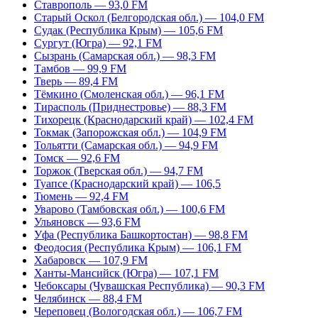
Ставрополь — 93,0 FM
Старый Оскол (Белгородская обл.) — 104,0 FM
Судак (Республика Крым) — 105,6 FM
Сургут (Югра) — 92,1 FM
Сызрань (Самарская обл.) — 98,3 FM
Тамбов — 99,9 FM
Тверь — 89,4 FM
Тёмкино (Смоленская обл.) — 96,1 FM
Тирасполь (Приднестровье) — 88,3 FM
Тихорецк (Краснодарский край) — 102,4 FM
Токмак (Запорожская обл.) — 104,9 FM
Тольятти (Самарская обл.) — 94,9 FM
Томск — 92,6 FM
Торжок (Тверская обл.) — 94,7 FM
Туапсе (Краснодарский край) — 106,5
Тюмень — 92,4 FM
Уварово (Тамбовская обл.) — 100,6 FM
Ульяновск — 93,6 FM
Уфа (Республика Башкортостан) — 98,8 FM
Феодосия (Республика Крым) — 106,1 FM
Хабаровск — 107,9 FM
Ханты-Мансийск (Югра) — 107,1 FM
Чебоксары (Чувашская Республика) — 90,3 FM
Челябинск — 88,4 FM
Череповец (Вологодская обл.) — 106,7 FM