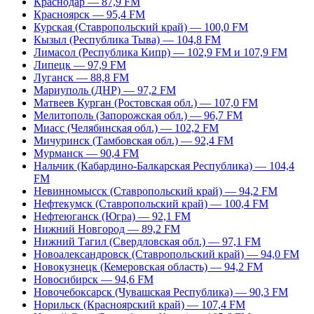
Краснодар — 87,9 FM
Красноярск — 95,4 FM
Курская (Ставропольский край) — 100,0 FM
Кызыл (Республика Тыва) — 104,8 FM
Лимасол (Республика Кипр) — 102,9 FM и 107,9 FM
Липецк — 97,9 FM
Луганск — 88,8 FM
Мариуполь (ДНР) — 97,2 FM
Матвеев Курган (Ростовская обл.) — 107,0 FM
Мелитополь (Запорожская обл.) — 96,7 FM
Миасс (Челябинская обл.) — 102,2 FM
Мичуринск (Тамбовская обл.) — 92,4 FM
Мурманск — 90,4 FM
Нальчик (Кабардино-Балкарская Республика) — 104,4
FM
Невинномысск (Ставропольский край) — 94,2 FM
Нефтекумск (Ставропольский край) — 100,4 FM
Нефтеюганск (Югра) — 92,1 FM
Нижний Новгород — 89,2 FM
Нижний Тагил (Свердловская обл.) — 97,1 FM
Новоалександровск (Ставропольский край) — 94,0 FM
Новокузнецк (Кемеровская область) — 94,2 FM
Новосибирск — 94,6 FM
Новочебоксарск (Чувашская Республика) — 90,3 FM
Норильск (Красноярский край) — 107,4 FM