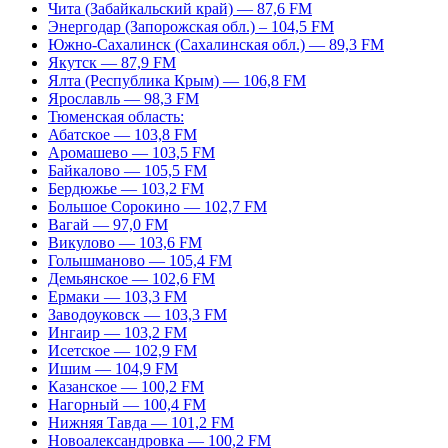
Чита (Забайкальский край) — 87,6 FM
Энергодар (Запорожская обл.) – 104,5 FM
Южно-Сахалинск (Сахалинская обл.) — 89,3 FM
Якутск — 87,9 FM
Ялта (Республика Крым) — 106,8 FM
Ярославль — 98,3 FM
Тюменская область:
Абатское — 103,8 FM
Аромашево — 103,5 FM
Байкалово — 105,5 FM
Бердюжье — 103,2 FM
Большое Сорокино — 102,7 FM
Вагай — 97,0 FM
Викулово — 103,6 FM
Голышманово — 105,4 FM
Демьянское — 102,6 FM
Ермаки — 103,3 FM
Заводоуковск — 103,3 FM
Ингаир — 103,2 FM
Исетское — 102,9 FM
Ишим — 104,9 FM
Казанское — 100,2 FM
Нагорный — 100,4 FM
Нижняя Тавда — 101,2 FM
Новоалександровка — 100,2 FM