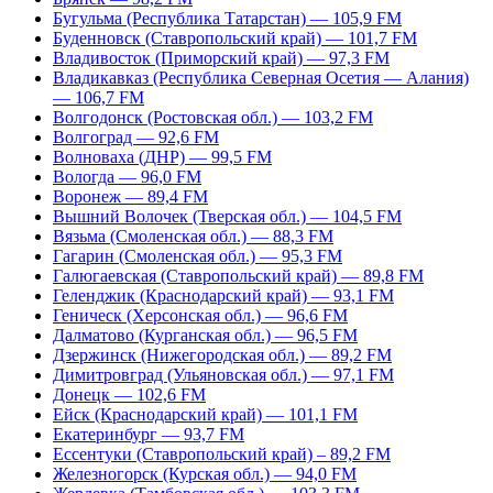
Бугульма (Республика Татарстан) — 105,9 FM
Буденновск (Ставропольский край) — 101,7 FM
Владивосток (Приморский край) — 97,3 FM
Владикавказ (Республика Северная Осетия — Алания)
— 106,7 FM
Волгодонск (Ростовская обл.) — 103,2 FM
Волгоград — 92,6 FM
Волноваха (ДНР) — 99,5 FM
Вологда — 96,0 FM
Воронеж — 89,4 FM
Вышний Волочек (Тверская обл.) — 104,5 FM
Вязьма (Смоленская обл.) — 88,3 FM
Гагарин (Смоленская обл.) — 95,3 FM
Галюгаевская (Ставропольский край) — 89,8 FM
Геленджик (Краснодарский край) — 93,1 FM
Геническ (Херсонская обл.) — 96,6 FM
Далматово (Курганская обл.) — 96,5 FM
Дзержинск (Нижегородская обл.) — 89,2 FM
Димитровград (Ульяновская обл.) — 97,1 FM
Донецк — 102,6 FM
Ейск (Краснодарский край) — 101,1 FM
Екатеринбург — 93,7 FM
Ессентуки (Ставропольский край) – 89,2 FM
Железногорск (Курская обл.) — 94,0 FM