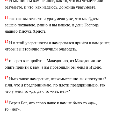
И мы пишем вам не иное, как то, что вы читаете или
разумеете, и что, как надеюсь, до конца уразумеете,
14
так как вы отчасти и уразумели уже, что мы будем
вашею похвалою, равно и вы нашею, в день Господа
нашего Иисуса Христа.
15
И в этой уверенности я намеревался прийти к вам ранее,
чтобы вы вторично получили благодать,
16
и через вас пройти в Македонию, из Македонии же
опять прийти к вам; а вы проводили бы меня в Иудею.
17
Имея такое намерение, легкомысленно ли я поступил?
Или, что я предпринимаю, по плоти предпринимаю, так
что у меня то «да, да», то «нет, нет»?
18
Верен Бог, что слово наше к вам не было то «да»,
то «нет».