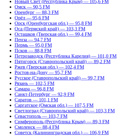
Новый Свет (Республика Крым) — 105,6 FM
Омск — 90,5 FM
Оренбург — 88,3 FM
Орёл — 95,6 FM
Орск (Оренбургская обл.) — 95,8 FM
Оса (Пермский край) — 103,3 FM
Осташков (Тверская обл.) — 99,4 FM
Пенза — 94,7 FM
Пермь — 95,0 FM
Псков — 88,8 FM
Петрозаводск (Республика Карелия) — 101,0 FM
Пятигорск (Ставропольский край) — 89,2 FM
Ржев (Тверская обл.) — 102,4 FM
Ростов-на-Дону — 95,7 FM
Русское (Ставропольский край) — 99,7 FM
Рязань — 102,5 FM
Самара — 96,8 FM
Санкт-Петербург — 92,9 FM
Саратов — 101,1 FM
Саргатское (Омская обл.) — 107,5 FM
Светлоград (Ставропольский край) — 103,3 FM
Севастополь — 103,7 FM
Симферополь (Республика Крым) — 89,3 FM
Смоленск — 88,4 FM
Советск (Калининградская обл.) — 106,9 FM