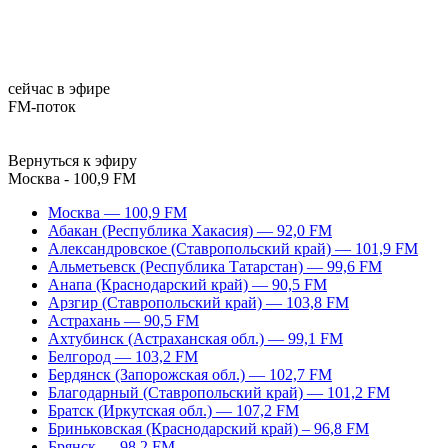
сейчас в эфире
FM-поток
Вернуться к эфиру
Москва - 100,9 FM
Москва — 100,9 FM
Абакан (Республика Хакасия) — 92,0 FM
Александровское (Ставропольский край) — 101,9 FM
Альметьевск (Республика Татарстан) — 99,6 FM
Анапа (Краснодарский край) — 90,5 FM
Арзгир (Ставропольский край) — 103,8 FM
Астрахань — 90,5 FM
Ахтубинск (Астраханская обл.) — 99,1 FM
Белгород — 103,2 FM
Бердянск (Запорожская обл.) — 102,7 FM
Благодарный (Ставропольский край) — 101,2 FM
Братск (Иркутская обл.) — 107,2 FM
Бриньковская (Краснодарский край) – 96,8 FM
Брянск — 98,2 FM