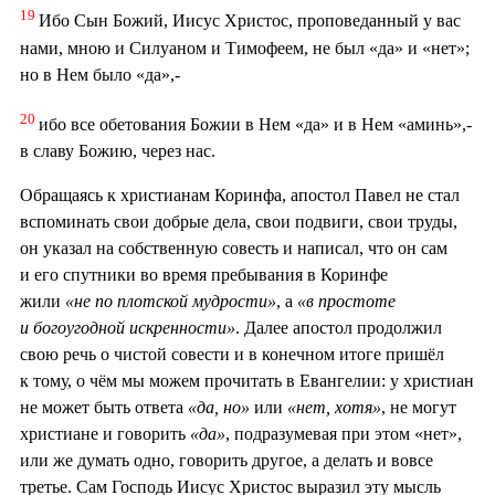
19
Ибо Сын Божий, Иисус Христос, проповеданный у вас
нами, мною и Силуаном и Тимофеем, не был «да» и «нет»;
но в Нем было «да»,-
20
ибо все обетования Божии в Нем «да» и в Нем «аминь»,-
в славу Божию, через нас.
Обращаясь к христианам Коринфа, апостол Павел не стал
вспоминать свои добрые дела, свои подвиги, свои труды,
он указал на собственную совесть и написал, что он сам
и его спутники во время пребывания в Коринфе
жили
«не по плотской мудрости»
, а
«в простоте
и богоугодной искренности»
. Далее апостол продолжил
свою речь о чистой совести и в конечном итоге пришёл
к тому, о чём мы можем прочитать в Евангелии: у христиан
не может быть ответа
«да, но»
или
«нет, хотя»
, не могут
христиане и говорить
«да»
, подразумевая при этом «нет»,
или же думать одно, говорить другое, а делать и вовсе
третье. Сам Господь Иисус Христос выразил эту мысль