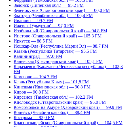
Жердевка (Тамбовская обл.) — 103,3 FM
Задонск (Липецкая обл.) — 95,2 FM
Зеленокумск (Ставропольский край) — 100,0 FM
Златоуст (Челябинская обл.) — 106,4 FM
Иваново — 99,7 FM
Ижевск (Удмуртия) — 97,0 FM
Изобильный (Ставропольский край) — 94,8 FM
Ипатово (Ставропольский край) — 105,3 FM
Иркутск — 88,5 FM
Йошкар-Ола (Республика Марий Эл) — 88,7 FM
Казань (Республика Татарстан) — 95,5 FM
Калининград — 97,0 FM
Каневская (Краснодарский край) — 105,1 FM
Карачаевск (Карачаево-Черкесская республика) — 102,3
FM
Кемерово — 104,3 FM
Керчь (Республика Крым) — 101,8 FM
Кинешма (Ивановская обл.) — 90,8 FM
Киров — 90,8 FM
Кирсанов (Тамбовская обл.) — 102,2 FM
Кисловодск (Ставропольский край) — 95,0 FM
Комсомольск-на-Амуре (Хабаровский край) — 99,9 FM
Копейск (Челябинская обл.) — 88,4 FM
Кострома — 92,0 FM
Красногвардейское (Ставропольский край) — 104,5 FM