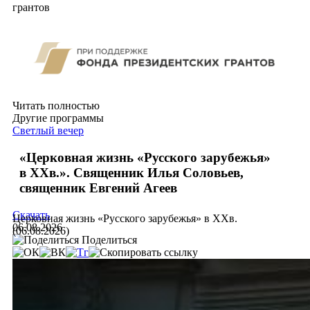
грантов
Читать полностью
Другие программы
Светлый вечер
«Церковная жизнь «Русского зарубежья»
в ХХв.». Священник Илья Соловьев,
священник Евгений Агеев
Скачать
Церковная жизнь «Русского зарубежья» в ХХв.
06.08.2026
(06.08.2026)
Поделиться