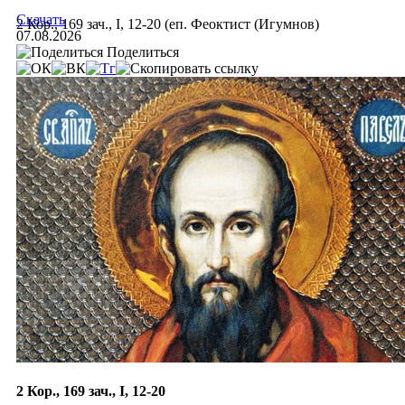
Скачать
2 Кор., 169 зач., I, 12-20 (еп. Феоктист (Игумнов)
07.08.2026
Поделиться
2 Кор., 169 зач., I, 12-20