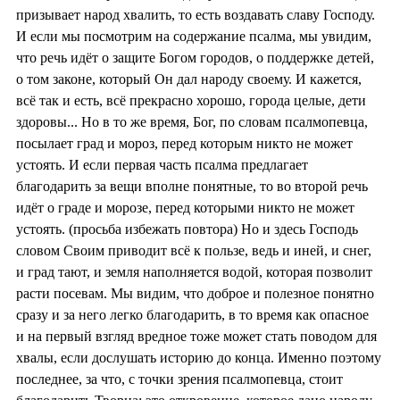
призывает народ хвалить, то есть воздавать славу Господу.
И если мы посмотрим на содержание псалма, мы увидим,
что речь идёт о защите Богом городов, о поддержке детей,
о том законе, который Он дал народу своему. И кажется,
всё так и есть, всё прекрасно хорошо, города целые, дети
здоровы... Но в то же время, Бог, по словам псалмопевца,
посылает град и мороз, перед которым никто не может
устоять. И если первая часть псалма предлагает
благодарить за вещи вполне понятные, то во второй речь
идёт о граде и морозе, перед которыми никто не может
устоять. (просьба избежать повтора) Но и здесь Господь
словом Своим приводит всё к пользе, ведь и иней, и снег,
и град тают, и земля наполняется водой, которая позволит
расти посевам. Мы видим, что доброе и полезное понятно
сразу и за него легко благодарить, в то время как опасное
и на первый взгляд вредное тоже может стать поводом для
хвалы, если дослушать историю до конца. Именно поэтому
последнее, за что, с точки зрения псалмопевца, стоит