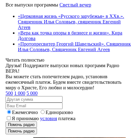
Все выпуски программы
Светлый вечер
«Церковная жизнь «Русского зарубежья» в ХХв.».
Священник Илья Соловьев, священник Евгений
Агеев
«Вера как точка опоры в бизнесе и жизни». Кира
Долгова
«Протопресвитер Георгий Шавельский». Священник
Илья Соловьев, Священник Евгений Агеев
Читать полностью
Друзья! Поддержите выпуски новых программ Радио
ВЕРА!
Вы можете стать попечителем радио, установив
ежемесячный платеж. Будем вместе свидетельствовать
миру о Христе, Его любви и милосердии!
500
1 000
5 000
Ежемесячно
Единоразово
Я принимаю
условия
платежа
Помочь радио
Помочь радио