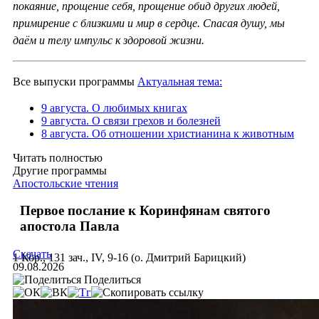
покаяние, прощение себя, прощение обид других людей,
примирение с близкими и мир в сердце. Спасая душу, мы
даём и телу импульс к здоровой жизни.
Все выпуски программы
Актуальная тема:
9 августа. О любимых книгах
9 августа. О связи грехов и болезней
8 августа. Об отношении христианина к животным
Читать полностью
Другие программы
Апостольские чтения
Первое послание к Коринфянам святого
апостола Павла
Скачать
1 Кор., 131 зач., IV, 9-16 (о. Дмитрий Барицкий)
09.08.2026
Поделиться