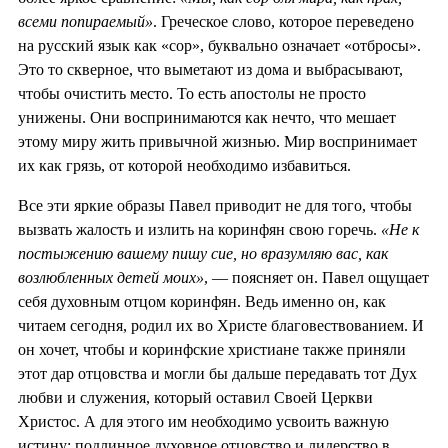
всеми попираемый»
. Греческое слово, которое переведено
на русский язык как «сор», буквально означает «отбросы».
Это то скверное, что выметают из дома и выбрасывают,
чтобы очистить место. То есть апостолы не просто
унижены. Они воспринимаются как нечто, что мешает
этому миру жить привычной жизнью. Мир воспринимает
их как грязь, от которой необходимо избавиться.
Все эти яркие образы Павел приводит не для того, чтобы
вызвать жалость и излить на коринфян свою горечь.
«Не к
постыжению вашему пишу сие, но вразумляю вас, как
возлюбленных детей моих»
, — поясняет он. Павел ощущает
себя духовным отцом коринфян. Ведь именно он, как
читаем сегодня, родил их во Христе благовествованием. И
он хочет, чтобы и коринфские христиане также приняли
этот дар отцовства и могли бы дальше передавать тот Дух
любви и служения, который оставил Своей Церкви
Христос. А для этого им необходимо усвоить важную
истину: подлинное духовное отцовство и лидерство в