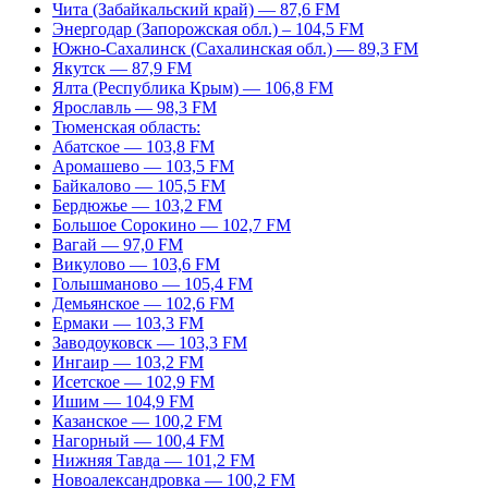
Чита (Забайкальский край) — 87,6 FM
Энергодар (Запорожская обл.) – 104,5 FM
Южно-Сахалинск (Сахалинская обл.) — 89,3 FM
Якутск — 87,9 FM
Ялта (Республика Крым) — 106,8 FM
Ярославль — 98,3 FM
Тюменская область:
Абатское — 103,8 FM
Аромашево — 103,5 FM
Байкалово — 105,5 FM
Бердюжье — 103,2 FM
Большое Сорокино — 102,7 FM
Вагай — 97,0 FM
Викулово — 103,6 FM
Голышманово — 105,4 FM
Демьянское — 102,6 FM
Ермаки — 103,3 FM
Заводоуковск — 103,3 FM
Ингаир — 103,2 FM
Исетское — 102,9 FM
Ишим — 104,9 FM
Казанское — 100,2 FM
Нагорный — 100,4 FM
Нижняя Тавда — 101,2 FM
Новоалександровка — 100,2 FM