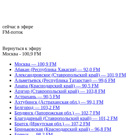
сейчас в эфире
FM-поток
Вернуться к эфиру
Москва - 100,9 FM
Москва — 100,9 FM
Абакан (Республика Хакасия) — 92,0 FM
Александровское (Ставропольский край) — 101,9 FM
Альметьевск (Республика Татарстан) — 99,6 FM
Анапа (Краснодарский край) — 90,5 FM
Арзгир (Ставропольский край) — 103,8 FM
Астрахань — 90,5 FM
Ахтубинск (Астраханская обл.) — 99,1 FM
Белгород — 103,2 FM
Бердянск (Запорожская обл.) — 102,7 FM
Благодарный (Ставропольский край) — 101,2 FM
Братск (Иркутская обл.) — 107,2 FM
Бриньковская (Краснодарский край) – 96,8 FM
Брянск — 98,2 FM