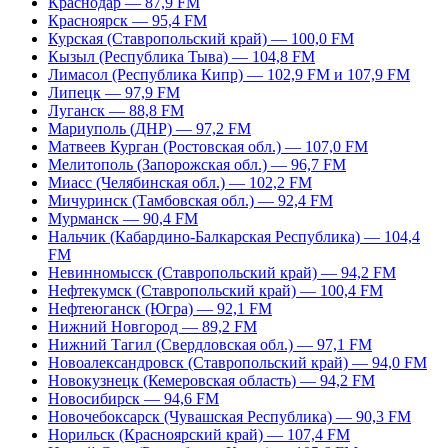
Краснодар — 87,9 FM
Красноярск — 95,4 FM
Курская (Ставропольский край) — 100,0 FM
Кызыл (Республика Тыва) — 104,8 FM
Лимасол (Республика Кипр) — 102,9 FM и 107,9 FM
Липецк — 97,9 FM
Луганск — 88,8 FM
Мариуполь (ДНР) — 97,2 FM
Матвеев Курган (Ростовская обл.) — 107,0 FM
Мелитополь (Запорожская обл.) — 96,7 FM
Миасс (Челябинская обл.) — 102,2 FM
Мичуринск (Тамбовская обл.) — 92,4 FM
Мурманск — 90,4 FM
Нальчик (Кабардино-Балкарская Республика) — 104,4
FM
Невинномысск (Ставропольский край) — 94,2 FM
Нефтекумск (Ставропольский край) — 100,4 FM
Нефтеюганск (Югра) — 92,1 FM
Нижний Новгород — 89,2 FM
Нижний Тагил (Свердловская обл.) — 97,1 FM
Новоалександровск (Ставропольский край) — 94,0 FM
Новокузнецк (Кемеровская область) — 94,2 FM
Новосибирск — 94,6 FM
Новочебоксарск (Чувашская Республика) — 90,3 FM
Норильск (Красноярский край) — 107,4 FM