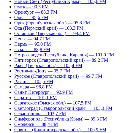
Новый Свет (Республика Крым) — 105,6 FM
Омск — 90,5 FM
Оренбург — 88,3 FM
Орёл — 95,6 FM
Орск (Оренбургская обл.) — 95,8 FM
Оса (Пермский край) — 103,3 FM
Осташков (Тверская обл.) — 99,4 FM
Пенза — 94,7 FM
Пермь — 95,0 FM
Псков — 88,8 FM
Петрозаводск (Республика Карелия) — 101,0 FM
Пятигорск (Ставропольский край) — 89,2 FM
Ржев (Тверская обл.) — 102,4 FM
Ростов-на-Дону — 95,7 FM
Русское (Ставропольский край) — 99,7 FM
Рязань — 102,5 FM
Самара — 96,8 FM
Санкт-Петербург — 92,9 FM
Саратов — 101,1 FM
Саргатское (Омская обл.) — 107,5 FM
Светлоград (Ставропольский край) — 103,3 FM
Севастополь — 103,7 FM
Симферополь (Республика Крым) — 89,3 FM
Смоленск — 88,4 FM
Советск (Калининградская обл.) — 106,9 FM