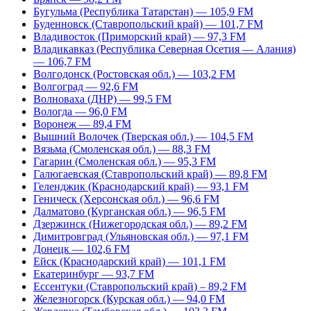
Бугульма (Республика Татарстан) — 105,9 FM
Буденновск (Ставропольский край) — 101,7 FM
Владивосток (Приморский край) — 97,3 FM
Владикавказ (Республика Северная Осетия — Алания)
— 106,7 FM
Волгодонск (Ростовская обл.) — 103,2 FM
Волгоград — 92,6 FM
Волноваха (ДНР) — 99,5 FM
Вологда — 96,0 FM
Воронеж — 89,4 FM
Вышний Волочек (Тверская обл.) — 104,5 FM
Вязьма (Смоленская обл.) — 88,3 FM
Гагарин (Смоленская обл.) — 95,3 FM
Галюгаевская (Ставропольский край) — 89,8 FM
Геленджик (Краснодарский край) — 93,1 FM
Геническ (Херсонская обл.) — 96,6 FM
Далматово (Курганская обл.) — 96,5 FM
Дзержинск (Нижегородская обл.) — 89,2 FM
Димитровград (Ульяновская обл.) — 97,1 FM
Донецк — 102,6 FM
Ейск (Краснодарский край) — 101,1 FM
Екатеринбург — 93,7 FM
Ессентуки (Ставропольский край) – 89,2 FM
Железногорск (Курская обл.) — 94,0 FM