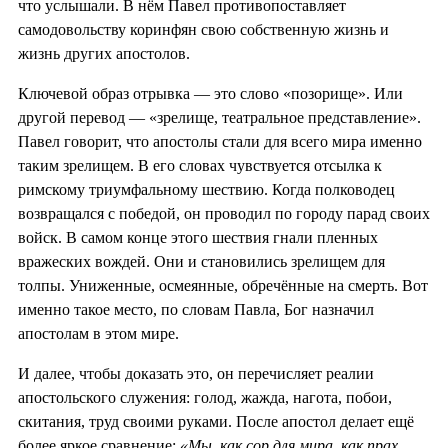
что услышали. В нём Павел противопоставляет
самодовольству коринфян свою собственную жизнь и
жизнь других апостолов.
Ключевой образ отрывка — это слово «позорище». Или
другой перевод — «зрелище, театральное представление».
Павел говорит, что апостолы стали для всего мира именно
таким зрелищем. В его словах чувствуется отсылка к
римскому триумфальному шествию. Когда полководец
возвращался с победой, он проводил по городу парад своих
войск. В самом конце этого шествия гнали пленных
вражеских вождей. Они и становились зрелищем для
толпы. Униженные, осмеянные, обречённые на смерть. Вот
именно такое место, по словам Павла, Бог назначил
апостолам в этом мире.
И далее, чтобы доказать это, он перечисляет реалии
апостольского служения: голод, жажда, нагота, побои,
скитания, труд своими руками. После апостол делает ещё
более яркое сравнение:
«Мы, как сор для мира, как прах,