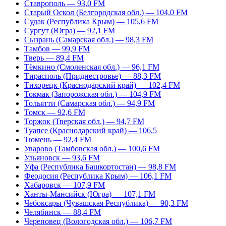
Ставрополь — 93,0 FM
Старый Оскол (Белгородская обл.) — 104,0 FM
Судак (Республика Крым) — 105,6 FM
Сургут (Югра) — 92,1 FM
Сызрань (Самарская обл.) — 98,3 FM
Тамбов — 99,9 FM
Тверь — 89,4 FM
Тёмкино (Смоленская обл.) — 96,1 FM
Тирасполь (Приднестровье) — 88,3 FM
Тихорецк (Краснодарский край) — 102,4 FM
Токмак (Запорожская обл.) — 104,9 FM
Тольятти (Самарская обл.) — 94,9 FM
Томск — 92,6 FM
Торжок (Тверская обл.) — 94,7 FM
Туапсе (Краснодарский край) — 106,5
Тюмень — 92,4 FM
Уварово (Тамбовская обл.) — 100,6 FM
Ульяновск — 93,6 FM
Уфа (Республика Башкортостан) — 98,8 FM
Феодосия (Республика Крым) — 106,1 FM
Хабаровск — 107,9 FM
Ханты-Мансийск (Югра) — 107,1 FM
Чебоксары (Чувашская Республика) — 90,3 FM
Челябинск — 88,4 FM
Череповец (Вологодская обл.) — 106,7 FM