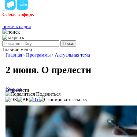
Сейчас в эфире:
помочь радио
Поиск
Главное меню
Главная
›
Программы
›
Актуальная тема
2 июня. О прелести
Скачать
О прелести
Поделиться