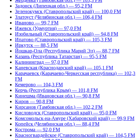
Жердевка (Тамбовская обл.) — 103,3 FM
Задонск (Липецкая обл.) — 95,2 FM
Зеленокумск (Ставропольский край) — 100,0 FM
Златоуст (Челябинская обл.) — 106,4 FM
Иваново — 99,7 FM
Ижевск (Удмуртия) — 97,0 FM
Изобильный (Ставропольский край) — 94,8 FM
Ипатово (Ставропольский край) — 105,3 FM
Иркутск — 88,5 FM
Йошкар-Ола (Республика Марий Эл) — 88,7 FM
Казань (Республика Татарстан) — 95,5 FM
Калининград — 97,0 FM
Каневская (Краснодарский край) — 105,1 FM
Карачаевск (Карачаево-Черкесская республика) — 102,3
FM
Кемерово — 104,3 FM
Керчь (Республика Крым) — 101,8 FM
Кинешма (Ивановская обл.) — 90,8 FM
Киров — 90,8 FM
Кирсанов (Тамбовская обл.) — 102,2 FM
Кисловодск (Ставропольский край) — 95,0 FM
Комсомольск-на-Амуре (Хабаровский край) — 99,9 FM
Копейск (Челябинская обл.) — 88,4 FM
Кострома — 92,0 FM
Красногвардейское (Ставропольский край) — 104,5 FM