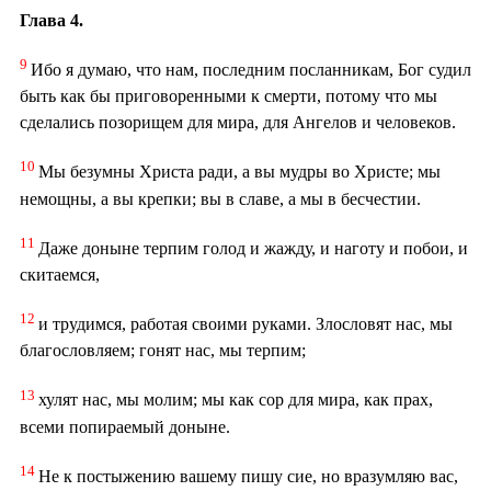
Глава 4.
9
Ибо я думаю, что нам, последним посланникам, Бог судил
быть как бы приговоренными к смерти, потому что мы
сделались позорищем для мира, для Ангелов и человеков.
10
Мы безумны Христа ради, а вы мудры во Христе; мы
немощны, а вы крепки; вы в славе, а мы в бесчестии.
11
Даже доныне терпим голод и жажду, и наготу и побои, и
скитаемся,
12
и трудимся, работая своими руками. Злословят нас, мы
благословляем; гонят нас, мы терпим;
13
хулят нас, мы молим; мы как сор для мира, как прах,
всеми попираемый доныне.
14
Не к постыжению вашему пишу сие, но вразумляю вас,