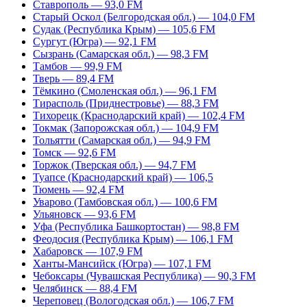
Ставрополь — 93,0 FM
Старый Оскол (Белгородская обл.) — 104,0 FM
Судак (Республика Крым) — 105,6 FM
Сургут (Югра) — 92,1 FM
Сызрань (Самарская обл.) — 98,3 FM
Тамбов — 99,9 FM
Тверь — 89,4 FM
Тёмкино (Смоленская обл.) — 96,1 FM
Тирасполь (Приднестровье) — 88,3 FM
Тихорецк (Краснодарский край) — 102,4 FM
Токмак (Запорожская обл.) — 104,9 FM
Тольятти (Самарская обл.) — 94,9 FM
Томск — 92,6 FM
Торжок (Тверская обл.) — 94,7 FM
Туапсе (Краснодарский край) — 106,5
Тюмень — 92,4 FM
Уварово (Тамбовская обл.) — 100,6 FM
Ульяновск — 93,6 FM
Уфа (Республика Башкортостан) — 98,8 FM
Феодосия (Республика Крым) — 106,1 FM
Хабаровск — 107,9 FM
Ханты-Мансийск (Югра) — 107,1 FM
Чебоксары (Чувашская Республика) — 90,3 FM
Челябинск — 88,4 FM
Череповец (Вологодская обл.) — 106,7 FM