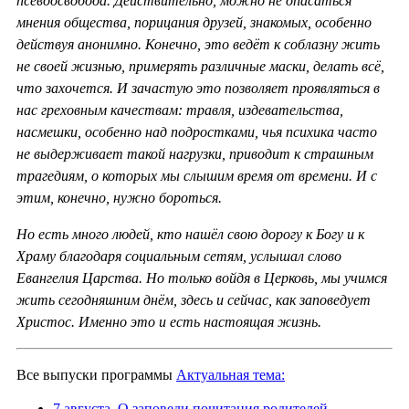
псевдосвобода. Действительно, можно не опасаться
мнения общества, порицания друзей, знакомых, особенно
действуя анонимно. Конечно, это ведёт к соблазну жить
не своей жизнью, примерять различные маски, делать всё,
что захочется. И зачастую это позволяет проявляться в
нас греховным качествам: травля, издевательства,
насмешки, особенно над подростками, чья психика часто
не выдерживает такой нагрузки, приводит к страшным
трагедиям, о которых мы слышим время от времени. И с
этим, конечно, нужно бороться.
Но есть много людей, кто нашёл свою дорогу к Богу и к
Храму благодаря социальным сетям, услышал слово
Евангелия Царства. Но только войдя в Церковь, мы учимся
жить сегодняшним днём, здесь и сейчас, как заповедует
Христос. Именно это и есть настоящая жизнь.
Все выпуски программы
Актуальная тема:
7 августа. О заповеди почитания родителей