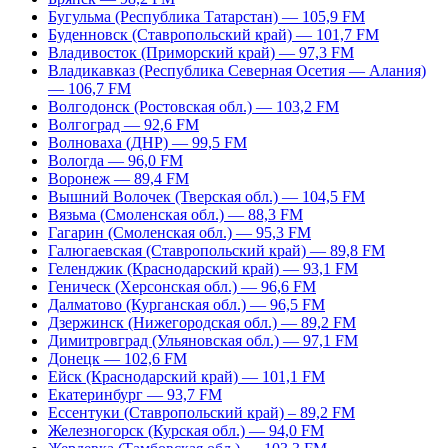
Бугульма (Республика Татарстан) — 105,9 FM
Буденновск (Ставропольский край) — 101,7 FM
Владивосток (Приморский край) — 97,3 FM
Владикавказ (Республика Северная Осетия — Алания)
— 106,7 FM
Волгодонск (Ростовская обл.) — 103,2 FM
Волгоград — 92,6 FM
Волноваха (ДНР) — 99,5 FM
Вологда — 96,0 FM
Воронеж — 89,4 FM
Вышний Волочек (Тверская обл.) — 104,5 FM
Вязьма (Смоленская обл.) — 88,3 FM
Гагарин (Смоленская обл.) — 95,3 FM
Галюгаевская (Ставропольский край) — 89,8 FM
Геленджик (Краснодарский край) — 93,1 FM
Геническ (Херсонская обл.) — 96,6 FM
Далматово (Курганская обл.) — 96,5 FM
Дзержинск (Нижегородская обл.) — 89,2 FM
Димитровград (Ульяновская обл.) — 97,1 FM
Донецк — 102,6 FM
Ейск (Краснодарский край) — 101,1 FM
Екатеринбург — 93,7 FM
Ессентуки (Ставропольский край) – 89,2 FM
Железногорск (Курская обл.) — 94,0 FM