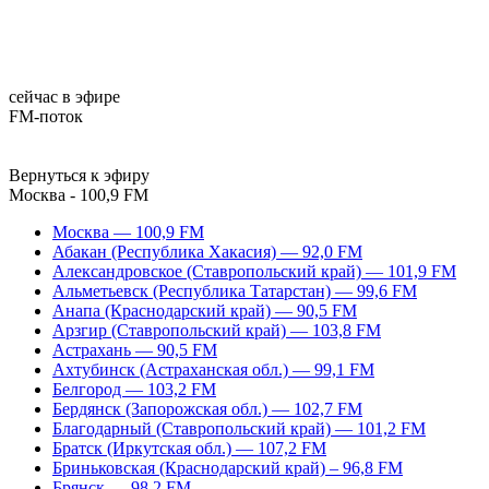
сейчас в эфире
FM-поток
Вернуться к эфиру
Москва - 100,9 FM
Москва — 100,9 FM
Абакан (Республика Хакасия) — 92,0 FM
Александровское (Ставропольский край) — 101,9 FM
Альметьевск (Республика Татарстан) — 99,6 FM
Анапа (Краснодарский край) — 90,5 FM
Арзгир (Ставропольский край) — 103,8 FM
Астрахань — 90,5 FM
Ахтубинск (Астраханская обл.) — 99,1 FM
Белгород — 103,2 FM
Бердянск (Запорожская обл.) — 102,7 FM
Благодарный (Ставропольский край) — 101,2 FM
Братск (Иркутская обл.) — 107,2 FM
Бриньковская (Краснодарский край) – 96,8 FM
Брянск — 98,2 FM