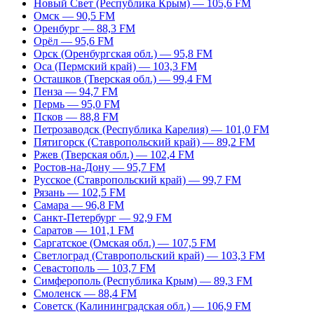
Новый Свет (Республика Крым) — 105,6 FM
Омск — 90,5 FM
Оренбург — 88,3 FM
Орёл — 95,6 FM
Орск (Оренбургская обл.) — 95,8 FM
Оса (Пермский край) — 103,3 FM
Осташков (Тверская обл.) — 99,4 FM
Пенза — 94,7 FM
Пермь — 95,0 FM
Псков — 88,8 FM
Петрозаводск (Республика Карелия) — 101,0 FM
Пятигорск (Ставропольский край) — 89,2 FM
Ржев (Тверская обл.) — 102,4 FM
Ростов-на-Дону — 95,7 FM
Русское (Ставропольский край) — 99,7 FM
Рязань — 102,5 FM
Самара — 96,8 FM
Санкт-Петербург — 92,9 FM
Саратов — 101,1 FM
Саргатское (Омская обл.) — 107,5 FM
Светлоград (Ставропольский край) — 103,3 FM
Севастополь — 103,7 FM
Симферополь (Республика Крым) — 89,3 FM
Смоленск — 88,4 FM
Советск (Калининградская обл.) — 106,9 FM