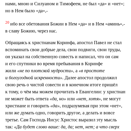
нами, мною и Силуаном и Тимофеем, не был «да» и «нет»;
но в Нем было «да»,-
20
ибо все обетования Божии в Нем «да» и в Нем «аминь»,-
в славу Божию, через нас.
Обращаясь к христианам Коринфа, апостол Павел не стал
вспоминать свои добрые дела, свои подвиги, свои труды,
он указал на собственную совесть и написал, что он сам
и его спутники во время пребывания в Коринфе
жили
«не по плотской мудрости»
, а
«в простоте
и богоугодной искренности»
. Далее апостол продолжил
свою речь о чистой совести и в конечном итоге пришёл
к тому, о чём мы можем прочитать в Евангелии: у христиан
не может быть ответа
«да, но»
или
«нет, хотя»
, не могут
христиане и говорить
«да»
, подразумевая при этом «нет»,
или же думать одно, говорить другое, а делать и вовсе
третье. Сам Господь Иисус Христос выразил эту мысль
так:
«Да будет слово ваше: да, да; нет, нет; а что сверх