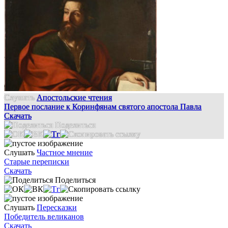
Слушать
Апостольские чтения
Первое послание к Коринфянам святого апостола Павла
Скачать
Поделиться
Слушать
Частное мнение
Старые переписки
Скачать
Поделиться
Слушать
Пересказки
Победитель великанов
Скачать