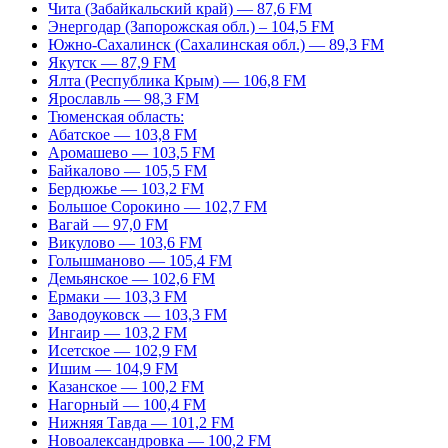
Чита (Забайкальский край) — 87,6 FM
Энергодар (Запорожская обл.) – 104,5 FM
Южно-Сахалинск (Сахалинская обл.) — 89,3 FM
Якутск — 87,9 FM
Ялта (Республика Крым) — 106,8 FM
Ярославль — 98,3 FM
Тюменская область:
Абатское — 103,8 FM
Аромашево — 103,5 FM
Байкалово — 105,5 FM
Бердюжье — 103,2 FM
Большое Сорокино — 102,7 FM
Вагай — 97,0 FM
Викулово — 103,6 FM
Голышманово — 105,4 FM
Демьянское — 102,6 FM
Ермаки — 103,3 FM
Заводоуковск — 103,3 FM
Ингаир — 103,2 FM
Исетское — 102,9 FM
Ишим — 104,9 FM
Казанское — 100,2 FM
Нагорный — 100,4 FM
Нижняя Тавда — 101,2 FM
Новоалександровка — 100,2 FM