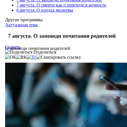
7 августа. О смерти как о переходе в вечность
6 августа. О плодах молитвы
Другие программы
Актуальная тема
7 августа. О заповеди почитания родителей
Скачать
О заповеди почитания родителей
Поделиться