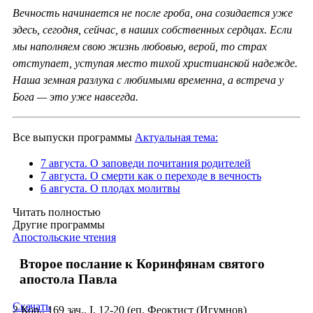
Вечность начинается не после гроба, она созидается уже
здесь, сегодня, сейчас, в наших собственных сердцах. Если
мы наполняем свою жизнь любовью, верой, то страх
отступает, уступая место тихой христианской надежде.
Наша земная разлука с любимыми временна, а встреча у
Бога — это уже навсегда.
Все выпуски программы
Актуальная тема:
7 августа. О заповеди почитания родителей
7 августа. О смерти как о переходе в вечность
6 августа. О плодах молитвы
Читать полностью
Другие программы
Апостольские чтения
Второе послание к Коринфянам святого
апостола Павла
Скачать
2 Кор., 169 зач., I, 12-20 (еп. Феоктист (Игумнов)