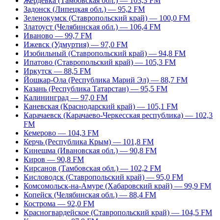
Жердевка (Тамбовская обл.) — 103,3 FM
Задонск (Липецкая обл.) — 95,2 FM
Зеленокумск (Ставропольский край) — 100,0 FM
Златоуст (Челябинская обл.) — 106,4 FM
Иваново — 99,7 FM
Ижевск (Удмуртия) — 97,0 FM
Изобильный (Ставропольский край) — 94,8 FM
Ипатово (Ставропольский край) — 105,3 FM
Иркутск — 88,5 FM
Йошкар-Ола (Республика Марий Эл) — 88,7 FM
Казань (Республика Татарстан) — 95,5 FM
Калининград — 97,0 FM
Каневская (Краснодарский край) — 105,1 FM
Карачаевск (Карачаево-Черкесская республика) — 102,3
FM
Кемерово — 104,3 FM
Керчь (Республика Крым) — 101,8 FM
Кинешма (Ивановская обл.) — 90,8 FM
Киров — 90,8 FM
Кирсанов (Тамбовская обл.) — 102,2 FM
Кисловодск (Ставропольский край) — 95,0 FM
Комсомольск-на-Амуре (Хабаровский край) — 99,9 FM
Копейск (Челябинская обл.) — 88,4 FM
Кострома — 92,0 FM
Красногвардейское (Ставропольский край) — 104,5 FM