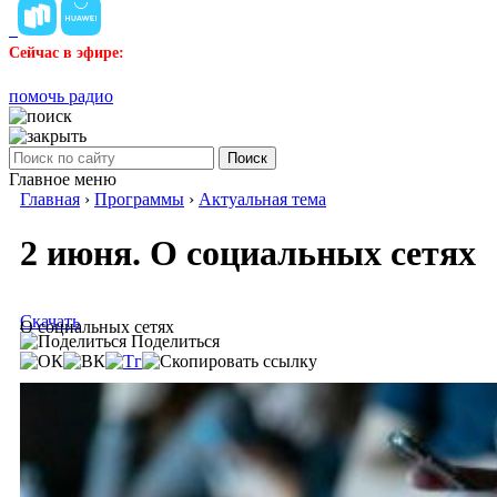
Сейчас в эфире:
помочь радио
Поиск
Главное меню
Главная
›
Программы
›
Актуальная тема
2 июня. О социальных сетях
Скачать
О социальных сетях
Поделиться