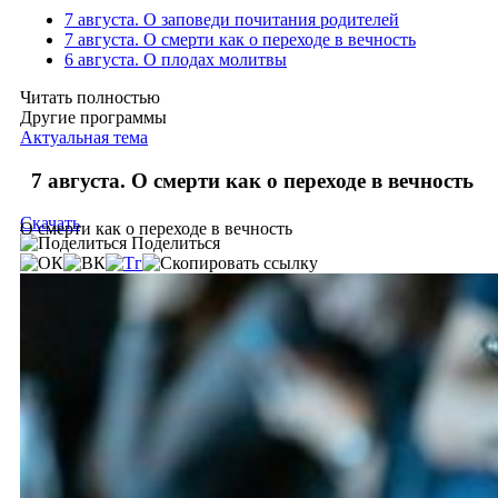
7 августа. О заповеди почитания родителей
7 августа. О смерти как о переходе в вечность
6 августа. О плодах молитвы
Читать полностью
Другие программы
Актуальная тема
7 августа. О смерти как о переходе в вечность
Скачать
О смерти как о переходе в вечность
Поделиться