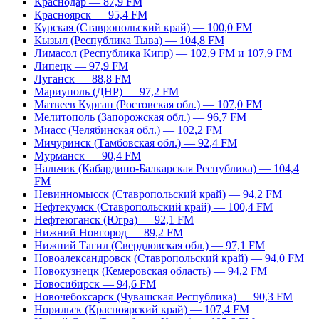
Краснодар — 87,9 FM
Красноярск — 95,4 FM
Курская (Ставропольский край) — 100,0 FM
Кызыл (Республика Тыва) — 104,8 FM
Лимасол (Республика Кипр) — 102,9 FM и 107,9 FM
Липецк — 97,9 FM
Луганск — 88,8 FM
Мариуполь (ДНР) — 97,2 FM
Матвеев Курган (Ростовская обл.) — 107,0 FM
Мелитополь (Запорожская обл.) — 96,7 FM
Миасс (Челябинская обл.) — 102,2 FM
Мичуринск (Тамбовская обл.) — 92,4 FM
Мурманск — 90,4 FM
Нальчик (Кабардино-Балкарская Республика) — 104,4
FM
Невинномысск (Ставропольский край) — 94,2 FM
Нефтекумск (Ставропольский край) — 100,4 FM
Нефтеюганск (Югра) — 92,1 FM
Нижний Новгород — 89,2 FM
Нижний Тагил (Свердловская обл.) — 97,1 FM
Новоалександровск (Ставропольский край) — 94,0 FM
Новокузнецк (Кемеровская область) — 94,2 FM
Новосибирск — 94,6 FM
Новочебоксарск (Чувашская Республика) — 90,3 FM
Норильск (Красноярский край) — 107,4 FM