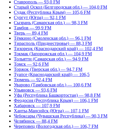
Ставрополь — 93,0 FM
Старый Оскол (Белгородская обл.) — 104,0 FM
Судак (Республика Крым) — 105,6 FM
Сургут (Югра) — 92,1 FM
Сызрань (Самарская обл.) — 98,3 FM
Тамбов — 99,9 FM
Тверь — 89,4 FM
Тёмкино (Смоленская обл.) — 96,1 FM
Тирасполь (Приднестровье) — 88,3 FM
Тихорецк (Краснодарский край) — 102,4 FM
Токмак (Запорожская обл.) — 104,9 FM
Тольятти (Самарская обл.) — 94,9 FM
Томск — 92,6 FM
Торжок (Тверская обл.) — 94,7 FM
Туапсе (Краснодарский край) — 106,5
Тюмень — 92,4 FM
Уварово (Тамбовская обл.) — 100,6 FM
Ульяновск — 93,6 FM
Уфа (Республика Башкортостан) — 98,8 FM
Феодосия (Республика Крым) — 106,1 FM
Хабаровск — 107,9 FM
Ханты-Мансийск (Югра) — 107,1 FM
Чебоксары (Чувашская Республика) — 90,3 FM
Челябинск — 88,4 FM
Череповец (Вологодская обл.) — 106,7 FM