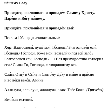
на́шему Бо́гу.
Прииди́те, поклони́мся и припаде́м Самому́ Христу́,
Царе́ви и Бо́гу на́шему.
Прииди́те, поклони́мся и припаде́м Ему́.
Псало́м 103, предначина́тельный:
Хор: Б
лагослови́, душе́ моя́, Го́спода./ Благослове́н еси́,
Го́споди./ Го́споди, Бо́же мой, возвели́чился еси́ зело́./
Благослове́н еси́, Го́споди./ ... / Вся прему́дростию сотвори́л
еси́./ Сла́ва Ти, Го́споди, сотвори́вшему вся.
С
ла́ва Отцу́ и Сы́ну и Свято́му Ду́ху и ны́не и при́сно
и во ве́ки веко́в.
А
ми́нь.
А
ллилу́иа, аллилу́иа, аллилу́иа, сла́ва Тебе́ Бо́же.
(Трижды)
Вели́кая ектения́: