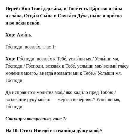
Иерей: Я́ко Твоя́ держа́ва, и Твое́ есть Ца́рство и си́ла
и сла́ва, Отца́ и Сы́на и Свята́го Ду́ха, ны́не и при́сно
и во ве́ки веко́в.
Хор: А
ми́нь.
Го́споди, воззва́х, глас 1:
Хор: Г
о́споди, воззва́х к Тебе́, услы́ши мя./ Услы́ши мя,
Го́споди./ Го́споди, воззва́х к Тебе́, услы́ши мя:/ вонми́ гла́су
моле́ния моего́,/ внегда́ воззва́ти ми к Тебе́.// Услы́ши мя,
Го́споди.
Д
а испра́вится моли́тва моя́,/ я́ко кади́ло пред Тобо́ю,/
воздея́ние руку́ мое́ю/ — же́ртва вече́рняя.// Услы́ши мя,
Го́споди.
Стихиры воскресные, глас 1:
На 10. Стих: Изведи́ из темни́цы ду́шу мою́,//