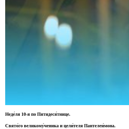
Неде́ля 10-я по Пятидеся́тнице.
Свято́го великому́ченика и цели́теля Пантелеи́мона.