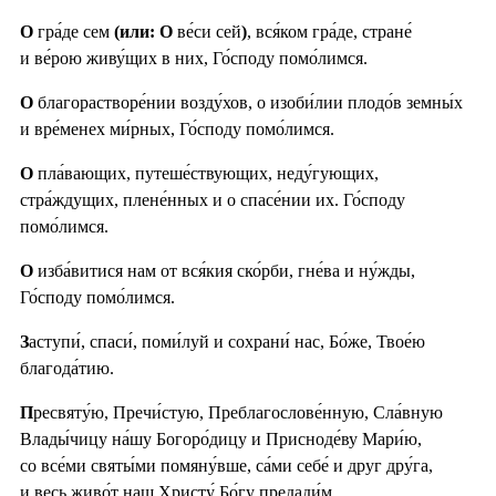
О
гра́де сем
(или: О
ве́си сей
)
, вся́ком гра́де, стране́
и ве́рою живу́щих в них, Го́споду помо́лимся.
О
благорастворе́нии возду́хов, о изоби́лии плодо́в земны́х
и вре́менех ми́рных, Го́споду помо́лимся.
О
пла́вающих, путеше́ствующих, неду́гующих,
стра́ждущих, плене́нных и о спасе́нии их. Го́споду
помо́лимся.
О
изба́витися нам от вся́кия ско́рби, гне́ва и ну́жды,
Го́споду помо́лимся.
З
аступи́, спаси́, поми́луй и сохрани́ нас, Бо́же, Твое́ю
благода́тию.
П
ресвяту́ю, Пречи́стую, Преблагослове́нную, Сла́вную
Влады́чицу на́шу Богоро́дицу и Присноде́ву Мари́ю,
со все́ми святы́ми помяну́вше, са́ми себе́ и друг дру́га,
и весь живо́т наш Христу́ Бо́гу предади́м.