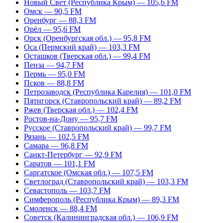
Новый Свет (Республика Крым) — 105,6 FM
Омск — 90,5 FM
Оренбург — 88,3 FM
Орёл — 95,6 FM
Орск (Оренбургская обл.) — 95,8 FM
Оса (Пермский край) — 103,3 FM
Осташков (Тверская обл.) — 99,4 FM
Пенза — 94,7 FM
Пермь — 95,0 FM
Псков — 88,8 FM
Петрозаводск (Республика Карелия) — 101,0 FM
Пятигорск (Ставропольский край) — 89,2 FM
Ржев (Тверская обл.) — 102,4 FM
Ростов-на-Дону — 95,7 FM
Русское (Ставропольский край) — 99,7 FM
Рязань — 102,5 FM
Самара — 96,8 FM
Санкт-Петербург — 92,9 FM
Саратов — 101,1 FM
Саргатское (Омская обл.) — 107,5 FM
Светлоград (Ставропольский край) — 103,3 FM
Севастополь — 103,7 FM
Симферополь (Республика Крым) — 89,3 FM
Смоленск — 88,4 FM
Советск (Калининградская обл.) — 106,9 FM