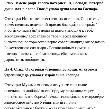
Стих: И́мене ра́ди Твоего́ потерпе́х Тя, Го́споди, потерпе́
душа́ моя́ в сло́во Твое́,// упова́ душа́ моя́ на Го́спода.
Стихира:
И́
же от невеще́ственных исто́чник Спаси́теля/
Боже́ственных исцеле́ний при́сно благода́ть почерпа́я,/
и бога́тно излива́я,/ и подава́я приступа́ющим к тебе́,
всеблаже́нне,/ всех сла́вное твое́ и всесвяще́нное/
и светоно́сное торжество́ ве́рно соверша́ющих,/ благода́тию
Боже́ственною сих озари́./ Богоподо́бным пома́зан
именова́нием,/ я́ве и бла́гостию,// е́йже моли́ всем
дарова́тися, пою́щим тя.
На 4. Стих: От стра́жи у́тренния до но́щи, от стра́жи
у́тренния,// да упова́ет Изра́иль на Го́спода.
Стихира: М
у́ками мно́гими искуси́ся/ твоя́ ны́не
огнепа́льная любо́вь/ ко е́же су́щему жела́нию,/ мо́рем
и огне́м зави́стно бори́м./ Те́мже, злонача́льнаго испрове́рг,/
живоно́сное де́йство Уте́шителя/ я́ве прия́т
богатода́тельное./ Е́юже и жи́ва пресла́вно уме́ршаго,/