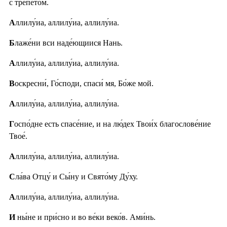
с тре́петом.
А
ллилу́иа, аллилу́иа, аллилу́иа.
Б
лаже́ни вси наде́ющиися Нань.
А
ллилу́иа, аллилу́иа, аллилу́иа.
В
оскресни́, Го́споди, спаси́ мя, Бо́же мой.
А
ллилу́иа, аллилу́иа, аллилу́иа.
Г
оспо́дне есть спасе́ние, и на лю́дех Твои́х благослове́ние
Твое́.
А
ллилу́иа, аллилу́иа, аллилу́иа.
С
ла́ва Отцу́ и Сы́ну и Свято́му Ду́ху.
А
ллилу́иа, аллилу́иа, аллилу́иа.
И
ны́не и при́сно и во ве́ки веко́в. Ами́нь.