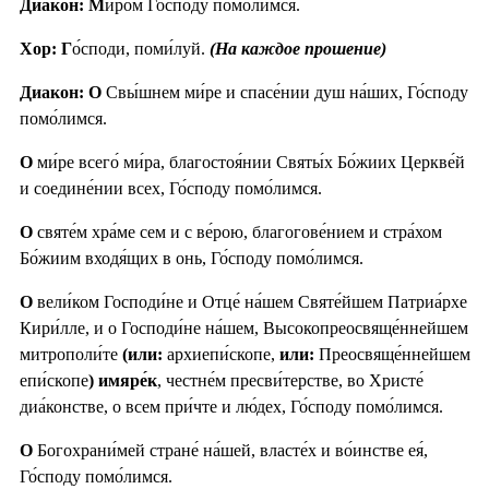
Диакон: М
и́ром Го́споду помо́лимся.
Хор: Г
о́споди, поми́луй.
(На каждое прошение)
Диакон: О
Свы́шнем ми́ре и спасе́нии душ на́ших, Го́споду
помо́лимся.
О
ми́ре всего́ ми́ра, благостоя́нии Святы́х Бо́жиих Церкве́й
и соедине́нии всех, Го́споду помо́лимся.
О
святе́м хра́ме сем и с ве́рою, благогове́нием и стра́хом
Бо́жиим входя́щих в онь, Го́споду помо́лимся.
О
вели́ком Господи́не и Отце́ на́шем Святе́йшем Патриа́рхе
Кири́лле, и о Господи́не на́шем, Высокопреосвяще́ннейшем
митрополи́те
(или:
архиепи́скопе,
или:
Преосвяще́ннейшем
епи́скопе
) имяре́к
, честне́м пресви́терстве, во Христе́
диа́констве, о всем при́чте и лю́дех, Го́споду помо́лимся.
О
Богохрани́мей стране́ на́шей, власте́х и во́инстве ея́,
Го́споду помо́лимся.