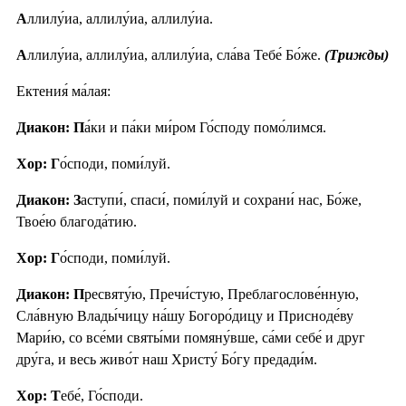
А
ллилу́иа, аллилу́иа, аллилу́иа.
А
ллилу́иа, аллилу́иа, аллилу́иа, сла́ва Тебе́ Бо́же.
(Трижды)
Ектения́ ма́лая:
Диакон: П
а́ки и па́ки ми́ром Го́споду помо́лимся.
Хор: Г
о́споди, поми́луй.
Диакон: З
аступи́, спаси́, поми́луй и сохрани́ нас, Бо́же,
Твое́ю благода́тию.
Хор: Г
о́споди, поми́луй.
Диакон: П
ресвяту́ю, Пречи́стую, Преблагослове́нную,
Сла́вную Влады́чицу на́шу Богоро́дицу и Присноде́ву
Мари́ю, со все́ми святы́ми помяну́вше, са́ми себе́ и друг
дру́га, и весь живо́т наш Христу́ Бо́гу предади́м.
Хор: Т
ебе́, Го́споди.