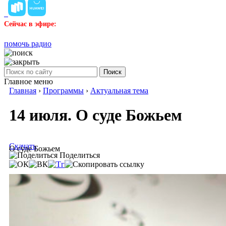
Сейчас в эфире:
помочь радио
Поиск
Главное меню
Главная
›
Программы
›
Актуальная тема
14 июля. О суде Божьем
Скачать
О суде Божьем
Поделиться