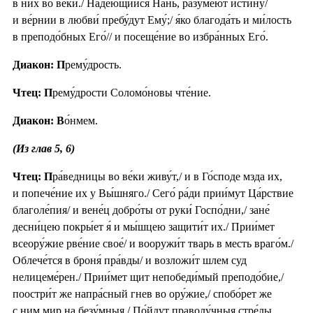
в них во ве́ки./ Наде́ющиися Нань, разуме́ют и́стину/
и ве́рнии в любви́ пребу́дут Ему́;/ я́ко благода́ть и ми́лость
в преподо́бных Его́// и посеще́ние во избра́нных Его́.
Диакон: П
рему́дрость.
Чтец: П
рему́дрости Соломо́новы чте́ние.
Диакон: В
о́нмем.
(Из глав 5, 6)
Чтец: П
ра́ведницы во ве́ки живу́т,/ и в Го́споде мзда их,
и попече́ние их у Вы́шняго./ Сего́ ра́ди прии́мут Ца́рствие
благоле́пия/ и вене́ц добро́ты от руки́ Госпо́дни,/ зане́
десни́цею покры́ет я́ и мы́шцею защити́т их./ Прии́мет
всеору́жие рве́ние свое́/ и вооружи́т тварь в месть враго́м./
Облече́тся в броня́ пра́вды/ и возложи́т шлем суд
нелицеме́рен./ Прии́мет щит непобеди́мый преподо́бие,/
поостри́т же напра́сный гнев во ору́жие,/ спобо́рет же
с ним мир на безу́мныя./ По́йдут праволу́чныя стре́лы