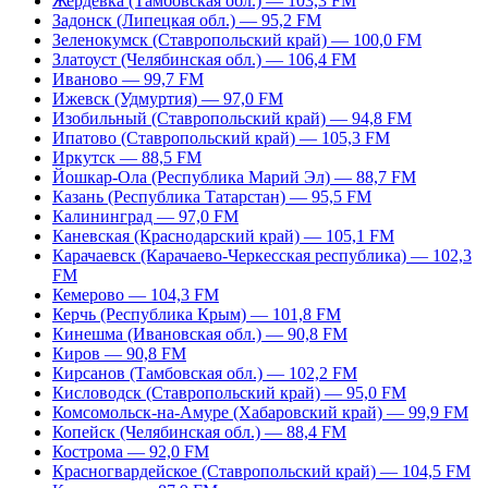
Жердевка (Тамбовская обл.) — 103,3 FM
Задонск (Липецкая обл.) — 95,2 FM
Зеленокумск (Ставропольский край) — 100,0 FM
Златоуст (Челябинская обл.) — 106,4 FM
Иваново — 99,7 FM
Ижевск (Удмуртия) — 97,0 FM
Изобильный (Ставропольский край) — 94,8 FM
Ипатово (Ставропольский край) — 105,3 FM
Иркутск — 88,5 FM
Йошкар-Ола (Республика Марий Эл) — 88,7 FM
Казань (Республика Татарстан) — 95,5 FM
Калининград — 97,0 FM
Каневская (Краснодарский край) — 105,1 FM
Карачаевск (Карачаево-Черкесская республика) — 102,3
FM
Кемерово — 104,3 FM
Керчь (Республика Крым) — 101,8 FM
Кинешма (Ивановская обл.) — 90,8 FM
Киров — 90,8 FM
Кирсанов (Тамбовская обл.) — 102,2 FM
Кисловодск (Ставропольский край) — 95,0 FM
Комсомольск-на-Амуре (Хабаровский край) — 99,9 FM
Копейск (Челябинская обл.) — 88,4 FM
Кострома — 92,0 FM
Красногвардейское (Ставропольский край) — 104,5 FM