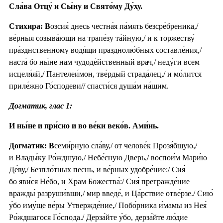
Сла́ва Отцу́ и Сы́ну и Свято́му Ду́ху.
Стихира: В
озсия́ днесь честна́я па́мять безсре́бреника,/
ве́рныя созыва́ющи на трапе́зу та́йную,/ и к торжеству́
пра́зднственному водя́щи празднолю́бных составле́ния,/
наста́ бо ны́не нам чудоде́йственный врач,/ неду́ги всем
исцеля́яй,/ Пантелеи́мон, тве́рдый страда́лец,/ и мо́лится
приле́жно Го́сподеви// спасти́ся душа́м на́шим.
Догматик, глас 1:
И ны́не и при́сно и во ве́ки веко́в. Ами́нь.
Догматик: В
семи́рную сла́ву,/ от челове́к Прозя́бшую,/
и Влады́ку Ро́ждшую,/ Небе́сную Дверь,/ воспои́м Мари́ю
Де́ву,/ Безпло́тных песнь, и ве́рных удобре́ние:/ Сия́
бо яви́ся Не́бо, и Храм Божества́:/ Сия́ прегражде́ние
вражды́ разруши́вши,/ мир введе́, и Ца́рствие отве́рзе./ Сию́
у́бо иму́ще ве́ры Утвержде́ние,/ Побо́рника и́мамы из Нея́
Ро́ждшагося Го́спода./ Дерза́йте у́бо, дерза́йте лю́дие