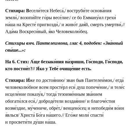
Стихира: В
есели́теся Небеса́,/ воструби́те основа́ния
земли́,/ возопи́йте го́ры весе́лие:/ се бо Емману́ил грехи́
на́ша на Кресте́ пригвозди́,/ и живо́т дая́й, смерть умертви́,//
Ада́ма Воскреси́вый, я́ко Человеколю́бец.
Стихиры вмч. Пантелеимона, глас 4, подобен: «Зва́нный
свы́ше...»:
На 6. Стих: А́ще беззако́ния на́зриши, Го́споди, Го́споди,
кто постои́т?// Я́ко у Тебе́ очище́ние есть.
Стихира:
И́
же по достоя́нию/ зван быв Пантелеи́мон,/ егда́
человеколю́бное всем просте́рл еси́ душ попече́ние,/ и теле́с
исцеле́ние показу́я,/ тогда́ тезоиме́нным зва́нием
обогати́лся еси́,/ доброде́тели воздая́ние/ и благоче́стия
возме́здие, му́чениче, обре́т,/ венцено́сец и непобеди́м во́ин
я́влься/ Христа́ Бо́га на́шего.// Его́же моли́ спасти́
и просвети́ти ду́ши на́ша.