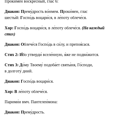
Проки́мен воскре́сный, глас 6:
Диакон: П
рему́дрость во́нмем.
П
роки́мен, глас
шесты́й:
Г
оспо́дь воцари́ся, в ле́поту облече́ся.
Хор: Г
оспо́дь воцари́ся, в ле́поту облече́ся.
(На каждый
стих)
Диакон: О
блече́ся Госпо́дь в си́лу, и препоя́сася.
Стих 2:
И́
бо утверди́ вселе́нную, я́же не подви́жится.
Стих 3:
Д
о́му Твоему́ подоба́ет святы́ня, Го́споди,
в долготу́ дний.
Диакон: Г
оспо́дь воцари́ся.
Хор: В
ле́поту облече́ся.
Парими́и вмч. Пантелеи́мона:
Диакон: П
рему́дрость.