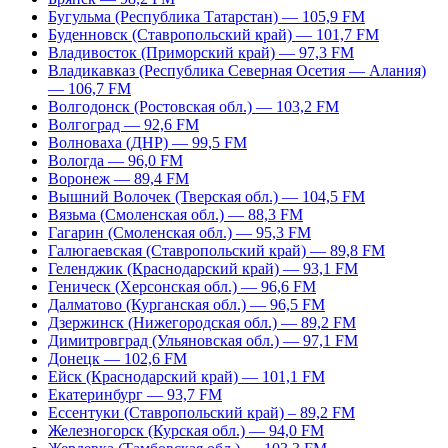
Бугульма (Республика Татарстан) — 105,9 FM
Буденновск (Ставропольский край) — 101,7 FM
Владивосток (Приморский край) — 97,3 FM
Владикавказ (Республика Северная Осетия — Алания)
— 106,7 FM
Волгодонск (Ростовская обл.) — 103,2 FM
Волгоград — 92,6 FM
Волноваха (ДНР) — 99,5 FM
Вологда — 96,0 FM
Воронеж — 89,4 FM
Вышний Волочек (Тверская обл.) — 104,5 FM
Вязьма (Смоленская обл.) — 88,3 FM
Гагарин (Смоленская обл.) — 95,3 FM
Галюгаевская (Ставропольский край) — 89,8 FM
Геленджик (Краснодарский край) — 93,1 FM
Геническ (Херсонская обл.) — 96,6 FM
Далматово (Курганская обл.) — 96,5 FM
Дзержинск (Нижегородская обл.) — 89,2 FM
Димитровград (Ульяновская обл.) — 97,1 FM
Донецк — 102,6 FM
Ейск (Краснодарский край) — 101,1 FM
Екатеринбург — 93,7 FM
Ессентуки (Ставропольский край) – 89,2 FM
Железногорск (Курская обл.) — 94,0 FM