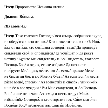
Чтец: П
роро́чества Иса́иина чте́ние.
Диакон: В
о́нмем.
(Из главы 43)
Чтец: Т
а́ко глаго́лет Госпо́дь:/ вси язы́цы собра́шася вку́пе,
и соберу́тся кня́зи от них./ Кто возвести́т сия́ в них?/ Или́,
я́же от нача́ла, кто слы́шана сотвори́т вам?/ Да приведу́т
свиде́тели своя́, и оправдя́тся,/ да услы́шат, и да реку́т
и́стину./ Бу́дите Ми свиде́тели,/ и Аз Свиде́тель, глаго́лет
Госпо́дь Бог,/ и о́трок, его́же избра́х./ Да позна́ете
и ве́руете Ми/ и разуме́ете, я́ко Аз есмь,/ пре́жде Мене́
не бысть ин бог, и по Мне не бу́дет./ Аз есмь Бог,/ и несть,
ра́зве Мене́, спаса́яй./ Аз возвести́х и спасо́х,/ уничижи́х
и не бе в вас чу́ждий./ Вы Мне свиде́тели, и Аз Госпо́дь
Бог,/ и еще́ от нача́ла Аз есмь,/ и несть от рук Мои́х
избавля́яй./ Сотворю́, и кто отврати́т то?/ Си́це глаго́лет
Госпо́дь Бог,// избавля́яй вас Святы́й Изра́илев.