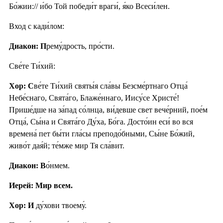
Бо́жии:// и́бо Той победи́т враги́, я́ко Всеси́лен.
Вход с кади́лом:
Диакон: П
рему́дрость, про́сти.
Све́те Ти́хий:
Хор: С
ве́те Ти́хий святы́я сла́вы Безсме́ртнаго Отца́
Небе́снаго, Свята́го, Блаже́ннаго, Иису́се Христе́!
Прише́дше на за́пад со́лнца, ви́девше свет вече́рний, пое́м
Отца́, Сы́на и Свята́го Ду́ха, Бо́га. Досто́ин еси́ во вся
времена́ пет бы́ти гла́сы преподо́бными, Сы́не Бо́жий,
живо́т дая́й; те́мже мир Тя сла́вит.
Диакон: В
о́нмем.
Иерей: Мир всем.
Хор: И
ду́хови твоему́.