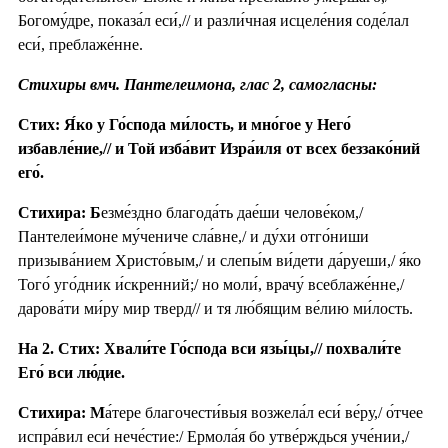
Богому́дре, показа́л еси́,// и разли́чная исцеле́ния соде́лал
еси́, преблаже́нне.
Стихиры вмч. Пантелеимона, глас 2, самогласны:
Стих: Я́ко у Го́спода ми́лость, и мно́гое у Него́
избавле́ние,// и Той изба́вит Изра́иля от всех беззако́ний
его́.
Стихира: Б
езме́здно благода́ть дае́ши челове́ком,/
Пантелеи́моне му́чениче сла́вне,/ и ду́хи отго́ниши
призыва́нием Христо́вым,/ и слепы́м ви́дети да́руеши,/ я́ко
Того́ уго́дник и́скренний;/ но моли́, врачу́ всеблаже́нне,/
дарова́ти ми́ру мир тверд// и тя лю́бящим ве́лию ми́лость.
На 2. Стих: Хвали́те Го́спода вси язы́цы,// похвали́те
Его́ вси лю́дие.
Стихира: М
а́тере благочести́выя возжела́л еси́ ве́ру,/ о́тчее
испра́вил еси́ нече́стие:/ Ермола́я бо утве́рждься уче́нии,/