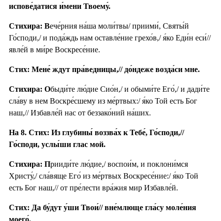
испове́датися и́мени Твоему́.
Стихира: В
ече́рния на́ша моли́твы/ приими́, Святы́й
Го́споди,/ и пода́ждь нам оставле́ние грехо́в,/ я́ко Еди́н еси́//
явле́й в ми́ре Воскресе́ние.
Стих: Мене́ ждут пра́ведницы,// до́ндеже возда́си мне.
Стихира: О
быди́те лю́дие Сио́н,/ и обыми́те Его́,/ и дади́те
сла́ву в нем Воскре́сшему из ме́ртвых:/ я́ко Той есть Бог
наш,// Избавле́й нас от беззако́ний на́ших.
На 8. Стих: Из глубины́ воззва́х к Тебе́, Го́споди,//
Го́споди, услы́ши глас мой.
Стихира: П
рииди́те лю́дие,/ воспои́м, и поклони́мся
Христу́,/ сла́вяще Его́ из ме́ртвых Воскресе́ние:/ я́ко Той
есть Бог наш,// от пре́лести вра́жия мир Избавле́й.
Стих: Да бу́дут у́ши Твои́// вне́млюще гла́су моле́ния
моего́.