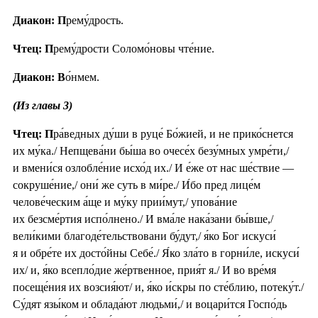
Диакон: П
рему́дрость.
Чтец: П
рему́дрости Соломо́новы чте́ние.
Диакон: В
о́нмем.
(Из главы 3)
Чтец: П
ра́ведных ду́ши в руце́ Бо́жией, и не прико́снется
их му́ка./ Непщева́ни бы́ша во очесе́х безу́мных умре́ти,/
и вмени́ся озлобле́ние исхо́д их./ И е́же от нас ше́ствие —
сокруше́ние,/ они́ же суть в ми́ре./ И́бо пред лице́м
челове́ческим а́ще и му́ку прии́мут,/ упова́ние
их безсме́ртия испо́лнено./ И вма́ле нака́зани бы́вше,/
вели́кими благоде́тельствовани бу́дут,/ я́ко Бог искуси́
я и обре́те их досто́йны Себе́./ Я́ко зла́то в горни́ле, искуси́
их/ и, я́ко всепло́дие же́ртвенное, прия́т я./ И во вре́мя
посеще́ния их возсия́ют/ и, я́ко и́скры по сте́блию, потеку́т./
Су́дят язы́ком и облада́ют людьми́,/ и воцари́тся Госпо́дь