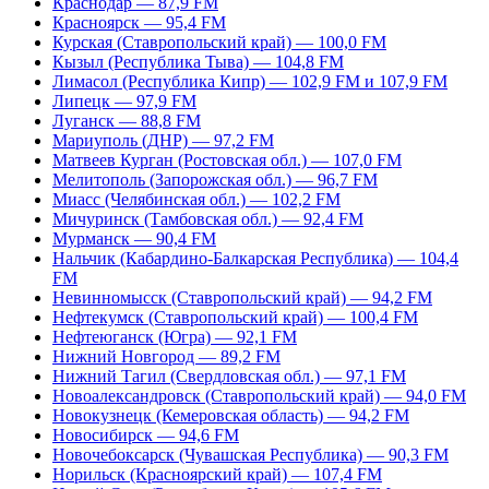
Краснодар — 87,9 FM
Красноярск — 95,4 FM
Курская (Ставропольский край) — 100,0 FM
Кызыл (Республика Тыва) — 104,8 FM
Лимасол (Республика Кипр) — 102,9 FM и 107,9 FM
Липецк — 97,9 FM
Луганск — 88,8 FM
Мариуполь (ДНР) — 97,2 FM
Матвеев Курган (Ростовская обл.) — 107,0 FM
Мелитополь (Запорожская обл.) — 96,7 FM
Миасс (Челябинская обл.) — 102,2 FM
Мичуринск (Тамбовская обл.) — 92,4 FM
Мурманск — 90,4 FM
Нальчик (Кабардино-Балкарская Республика) — 104,4
FM
Невинномысск (Ставропольский край) — 94,2 FM
Нефтекумск (Ставропольский край) — 100,4 FM
Нефтеюганск (Югра) — 92,1 FM
Нижний Новгород — 89,2 FM
Нижний Тагил (Свердловская обл.) — 97,1 FM
Новоалександровск (Ставропольский край) — 94,0 FM
Новокузнецк (Кемеровская область) — 94,2 FM
Новосибирск — 94,6 FM
Новочебоксарск (Чувашская Республика) — 90,3 FM
Норильск (Красноярский край) — 107,4 FM