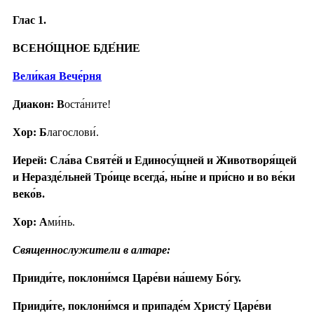
Глас 1.
ВСЕНО́ЩНОЕ БДЕ́НИЕ
Вели́кая Вече́рня
Диакон: В
оста́ните!
Хор: Б
лагослови́.
Иерей: Сла́ва Святе́й и Единосу́щней и Животворя́щей
и Неразде́льней Тро́ице всегда́, ны́не и при́сно и во ве́ки
веко́в.
Хор: А
ми́нь.
Священнослужители в алтаре:
Прииди́те, поклони́мся Царе́ви на́шему Бо́гу.
Прииди́те, поклони́мся и припаде́м Христу́ Царе́ви