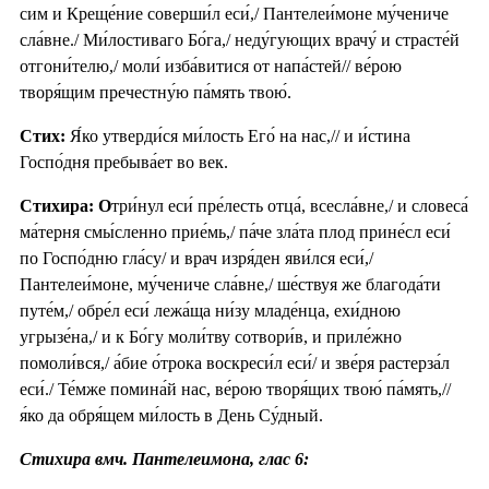
сим и Креще́ние соверши́л еси́,/ Пантелеи́моне му́чениче
сла́вне./ Ми́лостиваго Бо́га,/ неду́гующих врачу́ и страсте́й
отгони́телю,/ моли́ изба́витися от напа́стей// ве́рою
творя́щим пречестну́ю па́мять твою́.
Стих:
Я́ко утверди́ся ми́лость Его́ на нас,// и и́стина
Госпо́дня пребыва́ет во век.
Стихира: О
три́нул еси́ пре́лесть отца́, всесла́вне,/ и словеса́
ма́терня смы́сленно прие́мь,/ па́че зла́та плод прине́сл еси́
по Госпо́дню гла́су/ и врач изря́ден яви́лся еси́,/
Пантелеи́моне, му́чениче сла́вне,/ ше́ствуя же благода́ти
путе́м,/ обре́л еси́ лежа́ща ни́зу младе́нца, ехи́дною
угрызе́на,/ и к Бо́гу моли́тву сотвори́в, и приле́жно
помоли́вся,/ а́бие о́трока воскреси́л еси́/ и зве́ря растерза́л
еси́./ Те́мже помина́й нас, ве́рою творя́щих твою́ па́мять,//
я́ко да обря́щем ми́лость в День Су́дный.
Стихира вмч. Пантелеимона, глас 6: