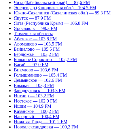
Чита (Забайкальский край) — 87,6 FM
Энергодар (Запорожская обл.) – 104,5 FM
Южно-Сахалинск (Сахалинская обл.) — 89,3 FM
Якутск — 87,9 FM
Ялта (Республика Крым) — 106,8 FM
Ярославль — 98,3 FM
Тюменская область:
Абатское — 103,8 FM
Аромашево — 103,5 FM
Байкалово — 105,5 FM
Бердюжье — 103,2 FM
Большое Сорокино — 102,7 FM
Вагай — 97,0 FM
Викулово — 103,6 FM
Голышманово — 105,4 FM
Демьянское — 102,6 FM
Ермаки — 103,3 FM
Заводоуковск — 103,3 FM
Ингаир — 103,2 FM
Исетское — 102,9 FM
Ишим — 104,9 FM
Казанское — 100,2 FM
Нагорный — 100,4 FM
Нижняя Тавда — 101,2 FM
Новоалександровка — 100,2 FM