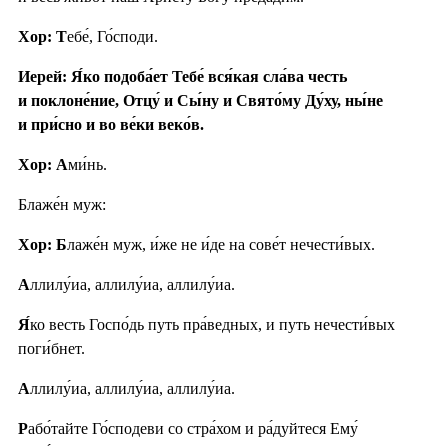
Хор: Т
ебе́, Го́споди.
Иерей: Я́ко подоба́ет Тебе́ вся́кая сла́ва честь
и поклоне́ние, Отцу́ и Сы́ну и Свято́му Ду́ху, ны́не
и при́сно и во ве́ки веко́в.
Хор: А
ми́нь.
Блаже́н муж:
Хор: Б
лаже́н муж, и́же не и́де на сове́т нечести́вых.
А
ллилу́иа, аллилу́иа, аллилу́иа.
Я́
ко весть Госпо́дь путь пра́ведных, и путь нечести́вых
поги́бнет.
А
ллилу́иа, аллилу́иа, аллилу́иа.
Р
або́тайте Го́сподеви со стра́хом и ра́дуйтеся Ему́