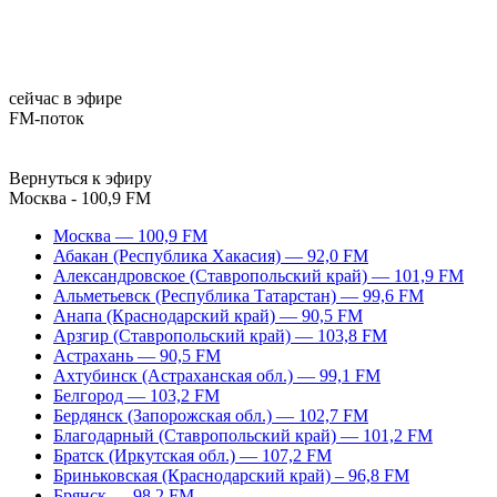
сейчас в эфире
FM-поток
Вернуться к эфиру
Москва - 100,9 FM
Москва — 100,9 FM
Абакан (Республика Хакасия) — 92,0 FM
Александровское (Ставропольский край) — 101,9 FM
Альметьевск (Республика Татарстан) — 99,6 FM
Анапа (Краснодарский край) — 90,5 FM
Арзгир (Ставропольский край) — 103,8 FM
Астрахань — 90,5 FM
Ахтубинск (Астраханская обл.) — 99,1 FM
Белгород — 103,2 FM
Бердянск (Запорожская обл.) — 102,7 FM
Благодарный (Ставропольский край) — 101,2 FM
Братск (Иркутская обл.) — 107,2 FM
Бриньковская (Краснодарский край) – 96,8 FM
Брянск — 98,2 FM